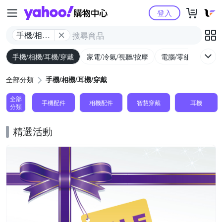
Yahoo購物中心
登入
手機/相機/
耳機/穿戴
手機/相機/耳機/穿戴
家電/冷氣/視聽/按摩
電腦/零組件/週邊/
全部分類
手機/相機/耳機/穿戴
全部
手機配件
相機配件
智慧穿戴
耳機
分類
精選活動