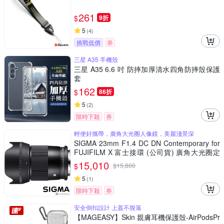
261
$
9折
5
(
4
)
挑戰低價
券
三星 A35 手機殼
三星 A35 6.6 吋 防摔加厚清水四角防摔殼保護
套
162
$
86折
5
(
2
)
限時下殺
券
輕便好攜帶，廣角大光圈人像鏡，美麗淺景深
SIGMA 23mm F1.4 DC DN Contemporary for
FUJIFILM X 富士接環 (公司貨) 廣角大光圈定
焦鏡 人像鏡 APS-C 無反微單眼專用鏡頭
15,010
$
$
15,800
5
(
1
)
限時下殺
券
安全倒扣設計 上蓋不脫落
【MAGEASY】Skin 親膚耳機保護殼-AirPodsPr