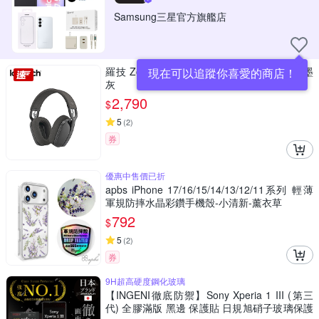
Samsung三星官方旗艦店
羅技 Zone Vibe100 無線藍芽耳機麥克風-石墨
現在可以追蹤你喜愛的商店！
灰
2,790
$
5
(
2
)
券
優惠中售價已折
apbs iPhone 17/16/15/14/13/12/11系列 輕薄
軍規防摔水晶彩鑽手機殼-小清新-薰衣草
792
$
5
(
2
)
券
9H超高硬度鋼化玻璃
【INGENI徹底防禦】Sony Xperia 1 III (第三
代) 全膠滿版 黑邊 保護貼 日規旭硝子玻璃保護