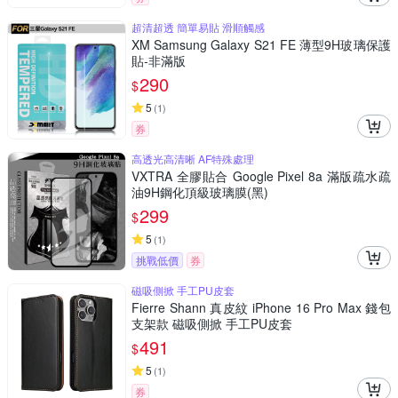
超清超透 簡單易貼 滑順觸感
XM Samsung Galaxy S21 FE 薄型9H玻璃保護
貼-非滿版
290
$
5
(
1
)
券
高透光高清晰 AF特殊處理
VXTRA 全膠貼合 Google Pixel 8a 滿版疏水疏
油9H鋼化頂級玻璃膜(黑)
299
$
5
(
1
)
挑戰低價
券
磁吸側掀 手工PU皮套
Fierre Shann 真皮紋 iPhone 16 Pro Max 錢包
支架款 磁吸側掀 手工PU皮套
491
$
5
(
1
)
券