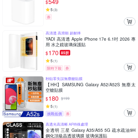
549
$
5
(
3
)
券
高清透 高滑順 超耐摔
YADI 高清透 Apple iPhone 17e 6.1吋 2026 專
用 水之鏡玻璃保護貼
170
$
85折
5
(
1
)
限時下殺
券
秒貼零失誤無塵艙貼膜
【HH】SAMSUNG Galaxy A52/A52S 無塵太
空艙貼膜
180
$
$
199
5
(
1
)
挑戰低價
券
高透光高清晰 AF特殊處理
全透明 三星 Galaxy A35/A55 5G 疏水疏油9H
鋼化頂級晶透玻璃膜 玻璃保護貼