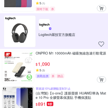
5
(
1
)
限時下殺
券
Logitech羅技官方旗艦店
ONPRO M1 10000mAh 磁吸無線急速行動電源
1,090
$
5
(
3
)
挑戰低價
券
贈品
買就送10%超贈點至8/31止
(台灣製)【o-one】護眼螢膜 HUAWEI華為 Mat
e 10 Pro 全膠螢幕保護貼 手機保護貼
891
$
9折