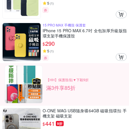
5
(
1
)
券
15 PRO MAX 手機殼 保護套
IPhone 15 PRO MAX 6.7吋 全包加厚升級版指
環支架手機保護殼
290
$
5
(
1
)
券
【HH】保護殼/貼▼下殺9折
滿3件享85折
O-ONE MAG USB隨身碟64GB 磁吸指環扣 手
機支架 磁吸支架
441
$
9折