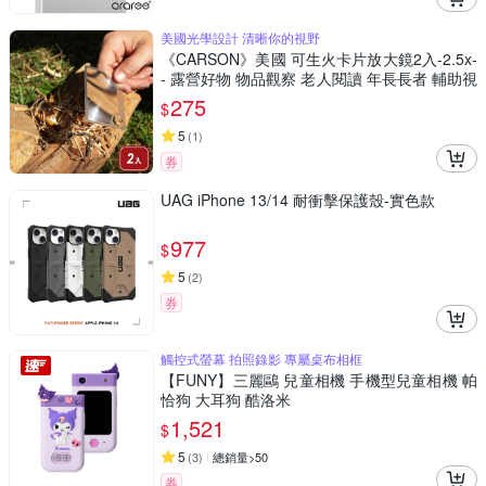
美國光學設計 清晰你的視野
《CARSON》美國 可生火卡片放大鏡2入-2.5x-
- 露營好物 物品觀察 老人閱讀 年長長者 輔助視
力
275
$
5
(
1
)
券
UAG iPhone 13/14 耐衝擊保護殼-實色款
977
$
5
(
2
)
券
觸控式螢幕 拍照錄影 專屬桌布相框
【FUNY】三麗鷗 兒童相機 手機型兒童相機 帕
恰狗 大耳狗 酷洛米
1,521
$
5
(
3
)
總銷量>50
券