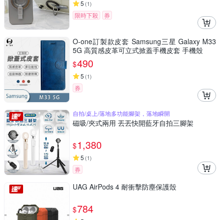
5
(
1
)
限時下殺
券
O-one訂製款皮套 Samsung三星 Galaxy M33
5G 高質感皮革可立式掀蓋手機皮套 手機殼
490
$
5
(
1
)
券
自拍/桌上/落地多功能腳架，落地瞬開
磁吸/夾式兩用 丟丟快開藍牙自拍三腳架
1,380
$
5
(
1
)
券
UAG AirPods 4 耐衝擊防塵保護殼
784
$