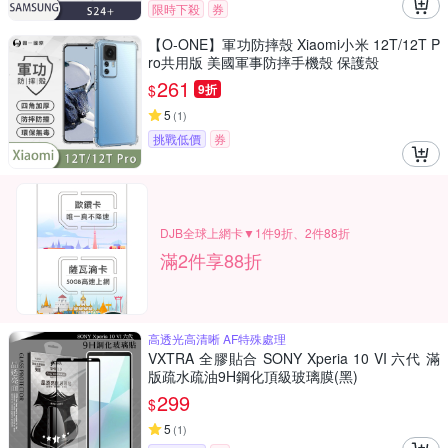
限時下殺
券
【O-ONE】軍功防摔殼 Xiaomi小米 12T/12T P
ro共用版 美國軍事防摔手機殼 保護殼
261
$
9折
5
(
1
)
挑戰低價
券
DJB全球上網卡▼1件9折、2件88折
滿2件享88折
高透光高清晰 AF特殊處理
VXTRA 全膠貼合 SONY Xperia 10 VI 六代 滿
版疏水疏油9H鋼化頂級玻璃膜(黑)
299
$
5
(
1
)