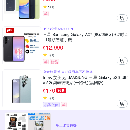
5
(
1
)
券
▼下殺現省$3000▼
三星 Samsung Galaxy A37 (8G/256G) 6.7吋 2
+1鏡頭智慧手機
12,990
$
5
(
1
)
券
贈品
奈米靜電膜,自動吸附牢固不脫落
Imak 艾美克 SAMSUNG 三星 Galaxy S26 Ultr
a 5G 鏡頭玻璃貼(一體式)(黑圈版)
170
$
86折
5
(
1
)
挑戰低價
券
馬上比買最好