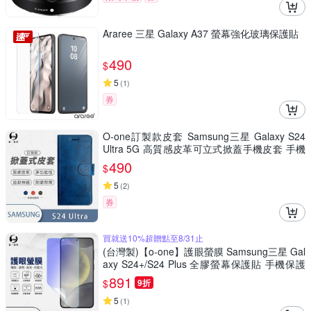
Araree 三星 Galaxy A37 螢幕強化玻璃保護貼
490
$
5
(
1
)
券
O-one訂製款皮套 Samsung三星 Galaxy S24
Ultra 5G 高質感皮革可立式掀蓋手機皮套 手機
殼
490
$
5
(
2
)
券
買就送10%超贈點至8/31止
(台灣製)【o-one】護眼螢膜 Samsung三星 Gal
axy S24+/S24 Plus 全膠螢幕保護貼 手機保護
貼
891
$
9折
5
(
1
)