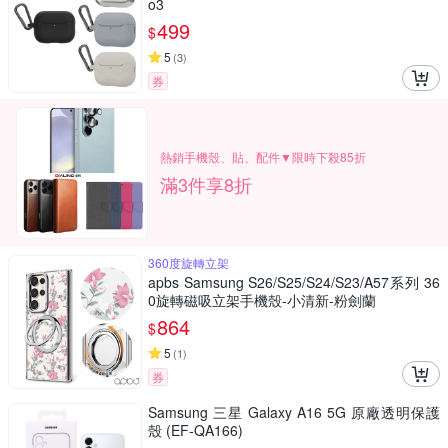
o3
499
$
5
(
3
)
券
熱銷手機殼、貼、配件▼限時下殺85折
滿3件享8折
360度旋轉立架
apbs Samsung S26/S25/S24/S23/A57系列 36
0旋轉磁吸立架手機殼-小清新-粉劍蘭
864
$
5
(
1
)
券
Samsung 三星 Galaxy A16 5G 原廠透明保護
殼 (EF-QA166)