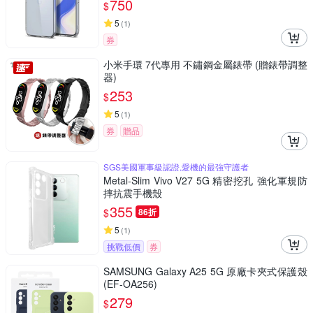
750
$
5
(
1
)
券
小米手環 7代專用 不鏽鋼金屬錶帶 (贈錶帶調整
器)
253
$
5
(
1
)
券
贈品
SGS美國軍事級認證,愛機的最強守護者
Metal-Slim Vivo V27 5G 精密挖孔 強化軍規防
摔抗震手機殼
355
$
86折
5
(
1
)
挑戰低價
券
SAMSUNG Galaxy A25 5G 原廠卡夾式保護殼
(EF-OA256)
279
$