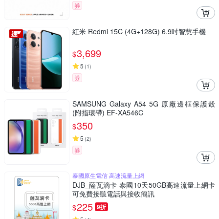
券
紅米 Redmi 15C (4G+128G) 6.9吋智慧手機
3,699
$
5
(
1
)
券
SAMSUNG Galaxy A54 5G 原廠邊框保護殼
(附指環帶) EF-XA546C
350
$
5
(
2
)
券
泰國原生電信 高速流量上網
DJB_薩瓦滴卡 泰國10天50GB高速流量上網卡
可免費接聽電話與接收簡訊
225
$
9折