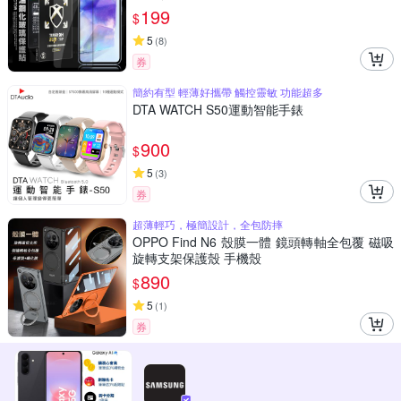
199
$
5
(
8
)
券
簡約有型 輕薄好攜帶 觸控靈敏 功能超多
DTA WATCH S50運動智能手錶
900
$
5
(
3
)
券
超薄輕巧，極簡設計，全包防摔
OPPO Find N6 殼膜一體 鏡頭轉軸全包覆 磁吸
旋轉支架保護殼 手機殼
890
$
5
(
1
)
券