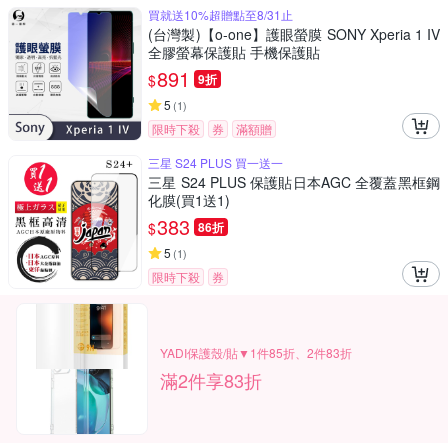
買就送10%超贈點至8/31止
(台灣製)【o-one】護眼螢膜 SONY Xperia 1 IV
全膠螢幕保護貼 手機保護貼
891
$
9折
5
(
1
)
限時下殺
券
滿額贈
三星 S24 PLUS 買一送一
三星 S24 PLUS 保護貼日本AGC 全覆蓋黑框鋼
化膜(買1送1)
383
$
86折
5
(
1
)
限時下殺
券
YADI保護殼/貼▼1件85折、2件83折
滿2件享83折