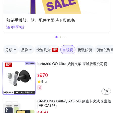
熱銷手機殼、貼、配件▼限時下殺85折
滿3件享8折
分類
品牌
快速到貨
有現貨
挑戰低價
價格低到
Insta360 GO Ultra 旋轉支架 東城代理公司貨
970
$
5
(
2
)
券
SAMSUNG Galaxy A15 5G 原廠卡夾式保護殼
(EF-OA156)
450
$