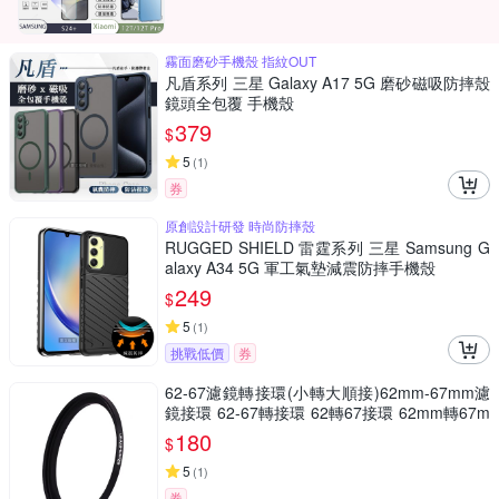
霧面磨砂手機殼 指紋OUT
凡盾系列 三星 Galaxy A17 5G 磨砂磁吸防摔殼
鏡頭全包覆 手機殼
379
$
5
(
1
)
券
原創設計研發 時尚防摔殼
RUGGED SHIELD 雷霆系列 三星 Samsung G
alaxy A34 5G 軍工氣墊減震防摔手機殼
249
$
5
(
1
)
挑戰低價
券
62-67濾鏡轉接環(小轉大順接)62mm-67mm濾
鏡接環 62-67轉接環 62轉67接環 62mm轉67m
m保護鏡轉接環
180
$
5
(
1
)
券