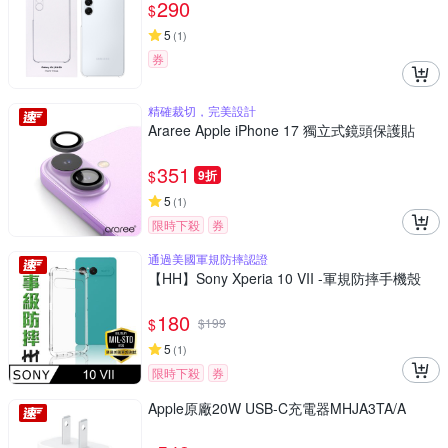
290
$
5
(
1
)
券
精確裁切，完美設計
Araree Apple iPhone 17 獨立式鏡頭保護貼
351
$
9折
5
(
1
)
限時下殺
券
通過美國軍規防摔認證
【HH】Sony Xperia 10 VII -軍規防摔手機殼
180
$
$
199
5
(
1
)
限時下殺
券
Apple原廠20W USB-C充電器MHJA3TA/A