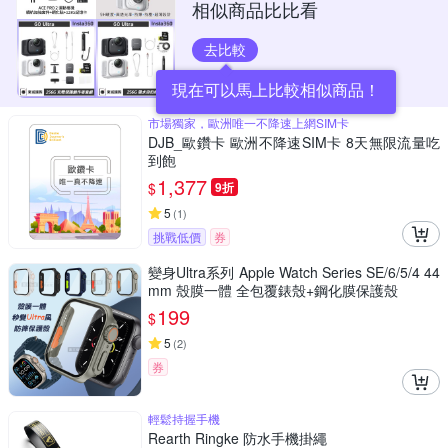
相似商品比比看
去比較
現在可以馬上比較相似商品！
市場獨家，歐洲唯一不降速上網SIM卡
DJB_歐鑽卡 歐洲不降速SIM卡 8天無限流量吃
到飽
1,377
$
9折
5
(
1
)
挑戰低價
券
變身Ultra系列 Apple Watch Series SE/6/5/4 44
mm 殼膜一體 全包覆錶殼+鋼化膜保護殼
199
$
5
(
2
)
券
輕鬆持握手機
Rearth Ringke 防水手機掛繩