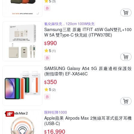
5
(
3
)
券
氮化鎵快充，120cm 100W快充
Samsung三星 原廠 ITFIT 45W GaN雙孔+100
W 5A 雙Type-C 快充組 (ITPW37BE)
990
$
5
(
1
)
券
SAMSUNG Galaxy A54 5G 原廠邊框保護殼
(附指環帶) EF-XA546C
350
$
5
(
2
)
券
限時狂降1000
Apple蘋果 Airpods Max 2無線耳罩式藍牙耳機
(USB-C)
16,990
$