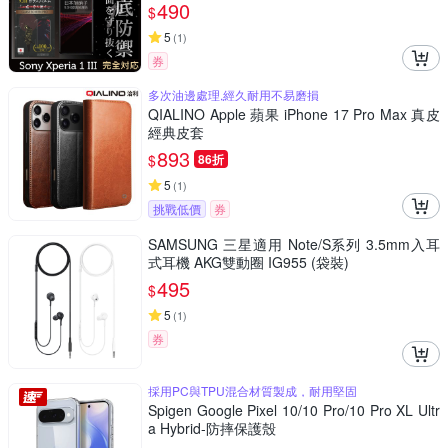
貼
490
$
5
(
1
)
券
多次油邊處理,經久耐用不易磨損
QIALINO Apple 蘋果 iPhone 17 Pro Max 真皮
經典皮套
893
$
86折
5
(
1
)
挑戰低價
券
SAMSUNG 三星適用 Note/S系列 3.5mm入耳
式耳機 AKG雙動圈 IG955 (袋裝)
495
$
5
(
1
)
券
採用PC與TPU混合材質製成，耐用堅固
Spigen Google Pixel 10/10 Pro/10 Pro XL Ultr
a Hybrid-防摔保護殼