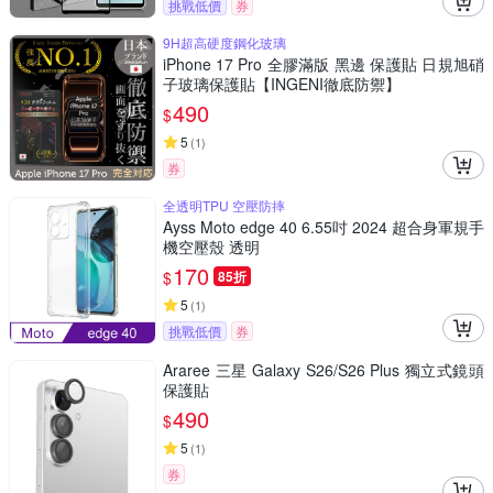
挑戰低價
券
9H超高硬度鋼化玻璃
iPhone 17 Pro 全膠滿版 黑邊 保護貼 日規旭硝
子玻璃保護貼【INGENI徹底防禦】
490
$
5
(
1
)
券
全透明TPU 空壓防摔
Ayss Moto edge 40 6.55吋 2024 超合身軍規手
機空壓殼 透明
170
$
85折
5
(
1
)
挑戰低價
券
Araree 三星 Galaxy S26/S26 Plus 獨立式鏡頭
保護貼
490
$
5
(
1
)
券