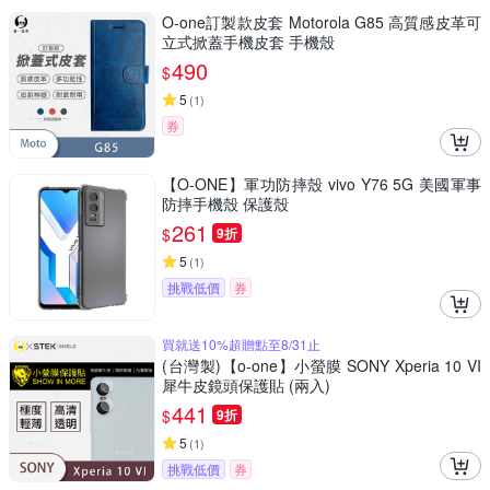
O-one訂製款皮套 Motorola G85 高質感皮革可
立式掀蓋手機皮套 手機殼
490
$
5
(
1
)
券
【O-ONE】軍功防摔殼 vivo Y76 5G 美國軍事
防摔手機殼 保護殼
261
$
9折
5
(
1
)
挑戰低價
券
買就送10%超贈點至8/31止
(台灣製)【o-one】小螢膜 SONY Xperia 10 VI
犀牛皮鏡頭保護貼 (兩入)
441
$
9折
5
(
1
)
挑戰低價
券