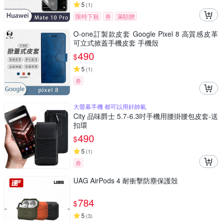
5
(
1
)
限時下殺
券
滿額贈
O-one訂製款皮套 Google Pixel 8 高質感皮革
可立式掀蓋手機皮套 手機殼
490
$
5
(
1
)
券
大螢幕手機 都可以用好帥氣
City 品味爵士 5.7-6.3吋手機用腰掛腰包皮套-送
扣環
490
$
5
(
1
)
券
UAG AirPods 4 耐衝擊防塵保護殼
784
$
5
(
3
)