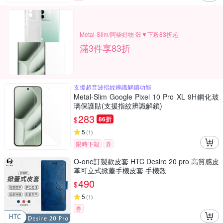
Metal-Slim/阿柴好物 殼▼下殺83折起
滿3件享83折
支援超音波指紋辨識解鎖功能
Metal-Slim Google Pixel 10 Pro XL 9H鋼化玻
璃保護貼(支援指紋辨識解鎖)
283
$
86折
5
(
1
)
限時下殺
券
O-one訂製款皮套 HTC Desire 20 pro 高質感皮
革可立式掀蓋手機皮套 手機殼
490
$
5
(
1
)
券