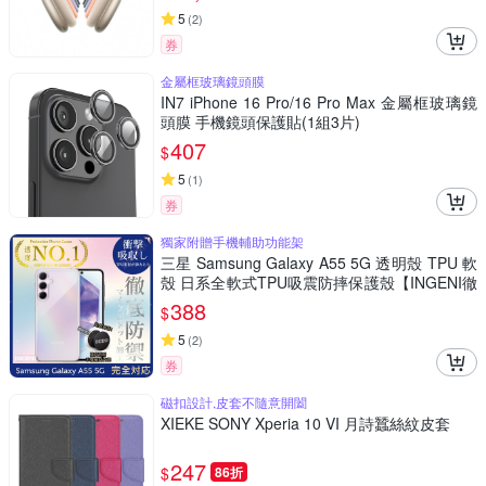
5
(
2
)
券
金屬框玻璃鏡頭膜
IN7 iPhone 16 Pro/16 Pro Max 金屬框玻璃鏡
頭膜 手機鏡頭保護貼(1組3片)
407
$
5
(
1
)
券
獨家附贈手機輔助功能架
三星 Samsung Galaxy A55 5G 透明殼 TPU 軟
殼 日系全軟式TPU吸震防摔保護殼【INGENI徹
底防禦】
388
$
5
(
2
)
券
磁扣設計,皮套不隨意開闔
XIEKE SONY Xperia 10 VI 月詩蠶絲紋皮套
247
$
86折