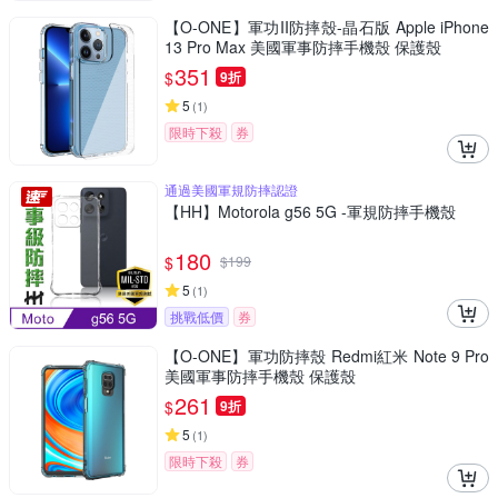
【O-ONE】軍功II防摔殼-晶石版 Apple iPhone
13 Pro Max 美國軍事防摔手機殼 保護殼
351
$
9折
5
(
1
)
限時下殺
券
通過美國軍規防摔認證
【HH】Motorola g56 5G -軍規防摔手機殼
180
$
$
199
5
(
1
)
挑戰低價
券
【O-ONE】軍功防摔殼 Redmi紅米 Note 9 Pro
美國軍事防摔手機殼 保護殼
261
$
9折
5
(
1
)
限時下殺
券