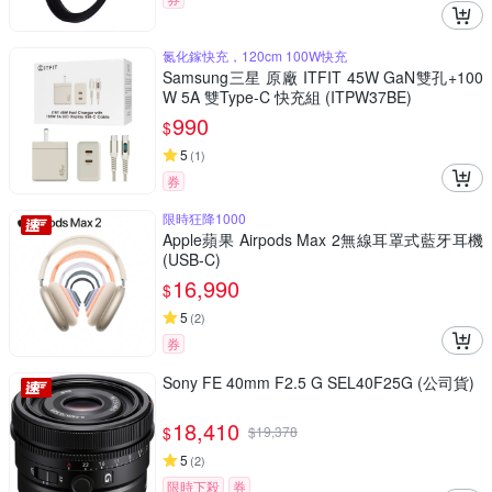
氮化鎵快充，120cm 100W快充
Samsung三星 原廠 ITFIT 45W GaN雙孔+100
W 5A 雙Type-C 快充組 (ITPW37BE)
990
$
5
(
1
)
券
限時狂降1000
Apple蘋果 Airpods Max 2無線耳罩式藍牙耳機
(USB-C)
16,990
$
5
(
2
)
券
Sony FE 40mm F2.5 G SEL40F25G (公司貨)
18,410
$
$
19,378
5
(
2
)
限時下殺
券