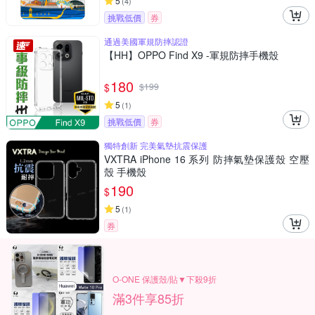
5
(
4
)
挑戰低價
券
通過美國軍規防摔認證
【HH】OPPO Find X9 -軍規防摔手機殼
180
$
$
199
5
(
1
)
挑戰低價
券
獨特創新 完美氣墊抗震保護
VXTRA iPhone 16 系列 防摔氣墊保護殼 空壓
殼 手機殼
190
$
5
(
1
)
券
O-ONE 保護殼/貼▼下殺9折
滿3件享85折