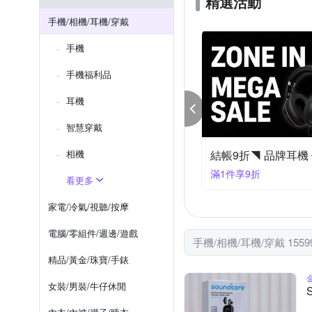
精選活動
Xiaomi 小米
vivo
Samsung NOTE 系列
iPh
手機/相機/耳機/穿戴
OPPO A系列
OPPO全系
手機
Reno6 Pro
Reno7
Re
手機福利品
耳機
智慧穿戴
7 手機保護殼▼下殺85折
相機
件享85折
滿1件享9折
看更多
家電/冷氣/視聽/按摩
電腦/零組件/週邊/遊戲
手機/相機/耳機/穿戴 155
精品/黃金/珠寶/手錶
女裝/男裝/牛仔休閒