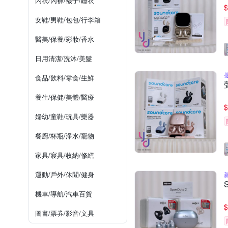
內衣/內褲/襪子/睡衣
$
女鞋/男鞋/包包/行李箱
醫美/保養/彩妝/香水
日用清潔/洗沐/美髮
食品/飲料/零食/生鮮
養生/保健/美體/醫療
$
婦幼/童鞋/玩具/樂器
餐廚/杯瓶/淨水/寵物
家具/寢具/收納/修繕
運動/戶外/休閒/健身
機車/導航/汽車百貨
$
圖書/票券/影音/文具