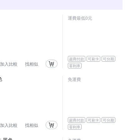
運費最低0元
超商付款
可刷卡
可分期
加入比較
找相似
零利率
色
免運費
超商付款
可刷卡
可分期
加入比較
找相似
零利率
貼-黑色