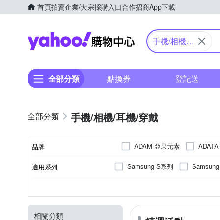
首頁
拍賣
企業/大宗採購入口
合作招商
App下載
Yahoo購物中心
手機/相機/
耳機/穿戴
全部分類
點換券
登記送
手機/相機/耳機/穿戴
ADAM 亞果元素
ADAT
品牌
Canon 佳能
CASE-MAT
Samsung S系列
Samsun
適用系列
品牌名稱
HH 草本新淨界
hoda
iPhone 16 Pro
iPhone14 (6
抗衝擊
SAMSUNG三星
手機殼
橡膠(TPU)
保護貼/保護套
抗刮
正面保護貼
塑膠(PC)
錶帶
疏油
Apple
功能
適用廠牌
顏色
商品類型
材質
類型
Metal-Slim
NILLKIN
iPhone14 Pro (6.1)
iPhone
防窺
其他材質
閃光燈
磁吸式
小米
行車導航支架
桌上型
moto
Sharp
POK 波克
QIND 勤大
相關分類
SONY X系列
iPhone 12 mi