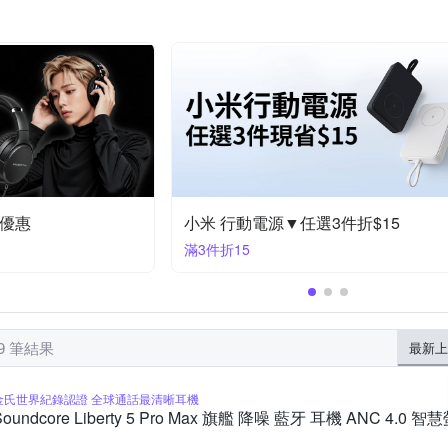
反骨創意
其他品牌
X_mart
X-Doria
YADI
YOURS
htc Desire 系列
iPhone 7 plus/8 plus (5.5吋)
one XR
iPhone 
列
moto全系列
OPPO Ａ系列
Reno4 Pro
Reno4 Z
Reno 10倍變焦版
no7 Pro
Reno2
【飛利浦】 行動電源｜充電座 結帳9折優惠
滿2件享88折
99 筆結果
最新上
金氏世界紀錄認證 全球通話最清晰耳機
Soundcore Liberty 5 Pro Max 旗艦 降噪 藍牙 耳機 ANC 4.0