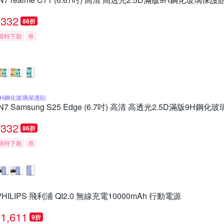
332
86折
限時下殺
券
9H鋼化玻璃保護貼
IN7 Samsung S25 Edge (6.7吋) 高清 高透光2.5D滿版9H鋼
332
86折
限時下殺
券
PHILIPS 飛利浦 QI2.0 無線充電10000mAh 行動電源
1,611
9折