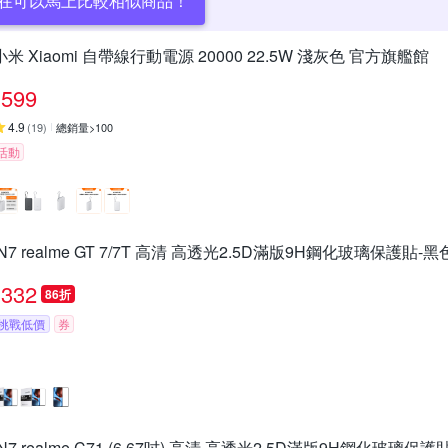
在可以馬上比較相似商品！
小米 Xiaomi 自帶線行動電源 20000 22.5W 淺灰色 官方旗艦館
599
4.9
(
19
)
總銷量>100
活動
IN7 realme GT 7/7T 高清 高透光2.5D滿版9H鋼化玻璃保護貼-黑
332
86折
挑戰低價
券
IN7 realme C71 (6.67吋) 高清 高透光2.5D滿版9H鋼化玻璃保護