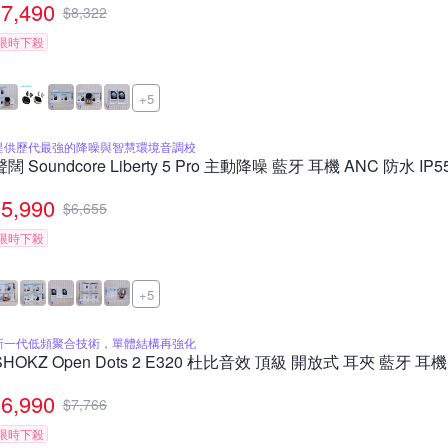
7,490
$
8,322
限時下殺
+5
提供歷代最強的降噪與智慧環境音調校
聲闊 Soundcore Liberty 5 Pro 主動降噪 藍牙 耳機 ANC 防水 
5,990
$
6,655
限時下殺
+5
新一代低頻聚合技術，單體結構再強化
SHOKZ Open Dots 2 E320 杜比音效 頂級 開放式 耳夾 藍牙 耳機
6,990
$
7,766
限時下殺