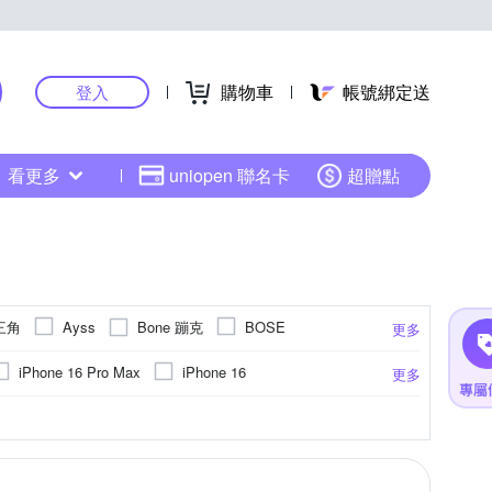
購物車
帳號綁定送
登入
看更多
uniopen 聯名卡
超贈點
鐵三角
Bone 蹦克
Ayss
BOSE
更多
JIFILM 富士
GCOMM
GOR
Hamlet
iPhone 16 Pro Max
iPhone 16
更多
Logitech 羅技
DE
Kenko
KnowStar
iPhone 15 Pro Max
iPhone 15
式
條貼
PC塑膠
Xiaomi小米
奈米
手錶
手機座
霧面
聚酯纖維
SONY 索尼
轉接環
指環
抗藍光
平板支架
其他雜貨
HTC宏達電
防眩
強化玻璃
ABS
更多
更多
更多
更多
PELICAN 派力肯
tchworks
POLYWELL
OPPO R系列
6.7)
iPhone 13
其他類型
其他品牌
其他
GAR
Google
SONY 索尼
SAMYANG
Soundcore
o Max
iPhone 12 Pro