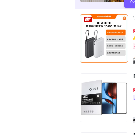
現
$
$