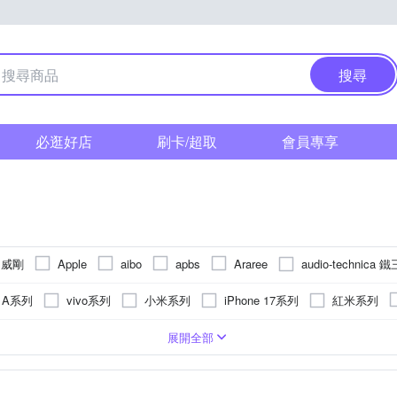
搜尋
必逛好店
刷卡/超取
會員專享
A 威剛
audio-technica 
Apple
aibo
apbs
Araree
FU
E
cas:pace
DUX DUCIS
DJB
Element Case
g A系列
vivo系列
小米系列
iPhone 17系列
紅米系列
IMAK
iMos
IN7
JJC
JTLEGEND
KATE SPA
.1)
iPhone14 Pro Max (6.7)
iPhone 16 Plus
iPhone 15 Pro
鏡頭貼
手機支架
貼鑽
Apple蘋果
玻璃
塑膠(PVC)
皮套
鋼化
麥克風
背面保護貼
抗指紋
合成皮
遮光罩
鏡(亮)面
SIM轉接卡
鋁合金
鏡頭蓋
Xiaomi 小米
靜電式
矽膠
雙筒望遠鏡
手機吊飾
ASUS華碩
真皮
抗潑水
手持
邊
OPPO
vivo
展開全部
Panasonic 國際牌
PHILIPS 飛利浦
OPPO
o-one
Pa
 13 Pro Max
iPhone 15 Plus
iPhone 13 Pro
iPhone 14 Plus (
立架
雲台
HUAWEI華為
多角度調整
手把
NOKIA諾基亞
固定支架
收折式
攜帶型
可夾式
LG樂金
桌上型
固定式
SONY索尼
其他週邊
SU
SAMSUNG 三星
Rearth
RedMoon
Ringke
RODE
ni
iPhone 11
iPhone 12
iPhone 13 mini
iPhone 12 Pr