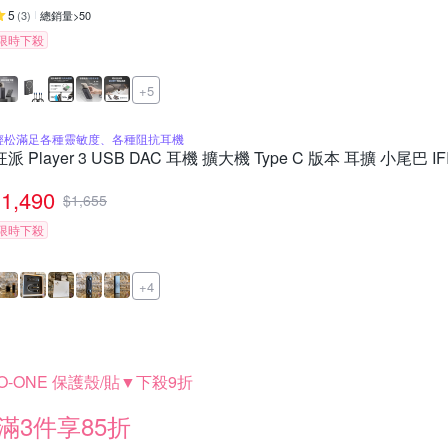
5
(
3
)
總銷量>50
限時下殺
+5
輕松滿足各種靈敏度、各種阻抗耳機
狂派 Player 3 USB DAC 耳機 擴大機 Type C 版本 耳擴 小尾巴
1,490
$
1,655
限時下殺
+4
O-ONE 保護殼/貼▼下殺9折
滿3件享85折