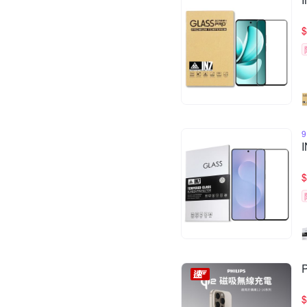
$
$
$