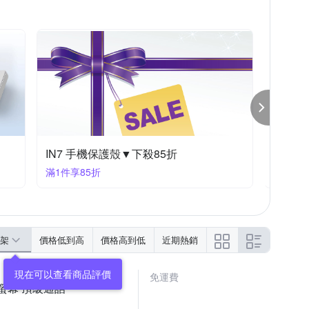
璞心堂
htc U系列
SE 2
iPhone 16e
Reno5
Reno5 Pro
Reno6
亞果元素 行動電源/線材/快充頭 任兩件88折
O-ONE 保護殼/貼▼下殺9折
滿3件享85折
滿2件享
架
價格低到高
價格高到低
近期熱銷
免運費
 智慧螢幕 頂級通話