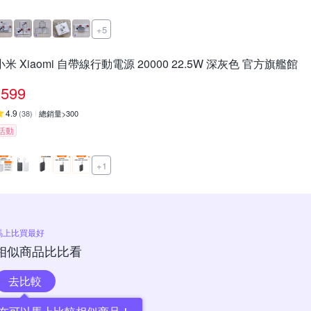
+5
小米 Xiaomi 自帶線行動電源 20000 22.5W 深灰色 官方旗艦館
599
4.9
(
38
)
總銷量>300
活動
+1
馬上比買最好
相似商品比比看
去比較