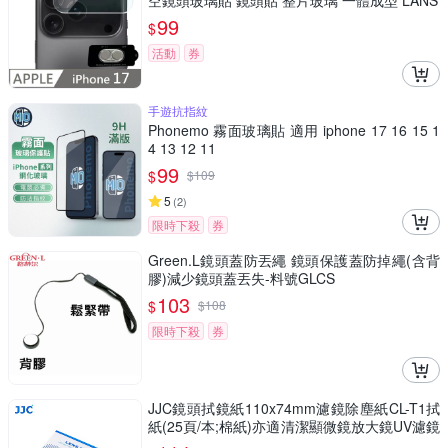
空鏡頭玻璃貼 鏡頭貼 整片玻璃 一體成型 LANS
99
$
活動
券
手遊抗指紋
Phonemo 霧面玻璃貼 適用 iphone 17 16 15 1
4 13 12 11
99
$
$
109
5
(
2
)
限時下殺
券
Green.L鏡頭蓋防丟繩 鏡頭保護蓋防掉繩(含背
膠)減少鏡頭蓋丟失-料號GLCS
103
$
$
108
限時下殺
券
JJC鏡頭拭鏡紙110x74mm濾鏡除塵紙CL-T1拭
紙(25頁/本;棉紙)亦適清潔顯微鏡放大鏡UV濾鏡
保護鏡望遠鏡眼鏡螢幕