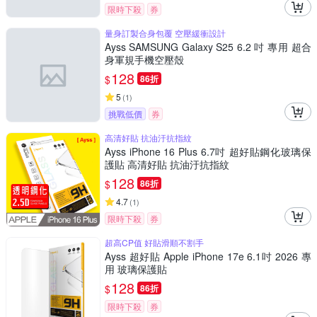
限時下殺
券
量身訂製合身包覆 空壓緩衝設計
Ayss SAMSUNG Galaxy S25 6.2 吋 專用 超合
身軍規手機空壓殼
128
$
86折
5
(
1
)
挑戰低價
券
高清好貼 抗油汙抗指紋
Ayss iPhone 16 Plus 6.7吋 超好貼鋼化玻璃保
護貼 高清好貼 抗油汙抗指紋
128
$
86折
4.7
(
1
)
限時下殺
券
超高CP值 好貼滑順不割手
Ayss 超好貼 Apple iPhone 17e 6.1吋 2026 專
用 玻璃保護貼
128
$
86折
限時下殺
券