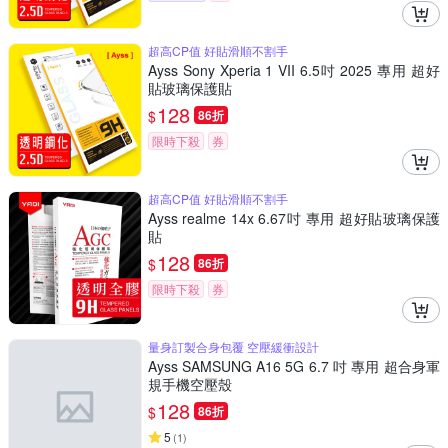
超高CP值 好貼滑順不割手
Ayss Sony Xperia 1 VII 6.5吋 2025 專用 超好
貼玻璃保護貼
128
$
86折
限時下殺
券
超高CP值 好貼滑順不割手
Ayss realme 14x 6.67吋 專用 超好貼玻璃保護
貼
128
$
86折
限時下殺
券
量身訂製合身包覆 空壓緩衝設計
Ayss SAMSUNG A16 5G 6.7 吋 專用 超合身軍
規手機空壓殼
128
$
86折
5
(
1
)