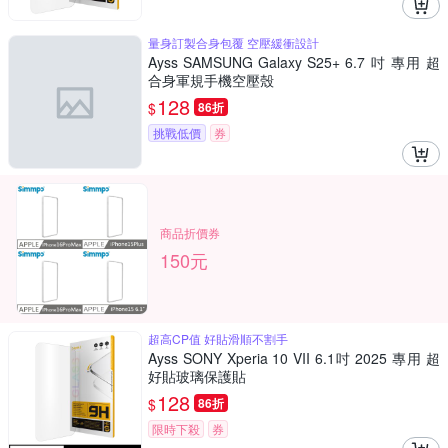
量身訂製合身包覆 空壓緩衝設計
Ayss SAMSUNG Galaxy S25+ 6.7 吋 專用 超
合身軍規手機空壓殼
128
$
86折
挑戰低價
券
商品折價券
150元
超高CP值 好貼滑順不割手
Ayss SONY Xperia 10 VII 6.1吋 2025 專用 超
好貼玻璃保護貼
128
$
86折
限時下殺
券