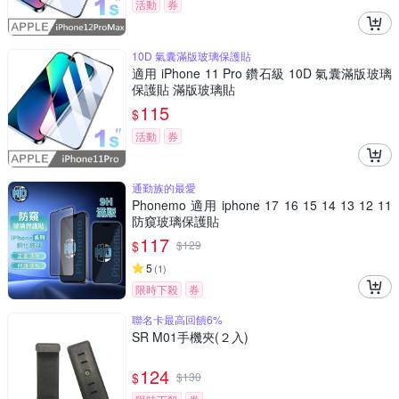
活動
券
10D 氣囊滿版玻璃保護貼
適用 iPhone 11 Pro 鑽石級 10D 氣囊滿版玻璃
保護貼 滿版玻璃貼
115
$
活動
券
通勤族的最愛
Phonemo 適用 iphone 17 16 15 14 13 12 11
防窺玻璃保護貼
117
$
$
129
5
(
1
)
限時下殺
券
聯名卡最高回饋6%
SR M01手機夾(２入)
124
$
$
130