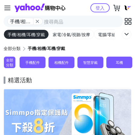
Yahoo購物中心
登入
手機/相機/
耳機/穿戴
手機/相機/耳機/穿戴
家電/冷氣/視聽/按摩
電腦/零組件/週邊/
全部分類
手機/相機/耳機/穿戴
全部
手機配件
相機配件
智慧穿戴
耳機
分類
精選活動