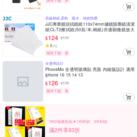
限時下殺
券
高級棉紙,柔軟、吸水、強效除塵
JJC專業鏡頭拭鏡紙110x74mm濾鏡除塵紙清潔
紙CL-T2擦拭紙(50頁/本;棉紙)亦適顯微鏡放大
鏡UV保護鏡望遠鏡眼鏡螢幕
124
$
$
130
5
(
1
)
限時下殺
券
全透明設計
PhoneMo 全透明玻璃貼 亮面 內縮版設計 適用
iphone 16 15 14 13
126
$
$
139
限時下殺
券
YADI保護殼/貼▼1件85折、2件83折
滿2件享83折