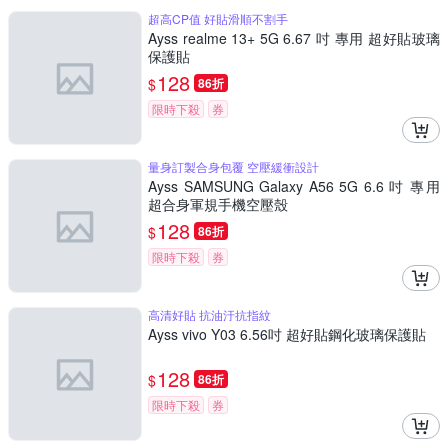
超高CP值 好貼滑順不割手
Ayss realme 13+ 5G 6.67 吋 專用 超好貼玻璃
保護貼
128
$
86折
限時下殺
券
量身訂製合身包覆 空壓緩衝設計
Ayss SAMSUNG Galaxy A56 5G 6.6 吋 專用
超合身軍規手機空壓殼
128
$
86折
限時下殺
券
高清好貼 抗油汙抗指紋
Ayss vivo Y03 6.56吋 超好貼鋼化玻璃保護貼
128
$
86折
限時下殺
券