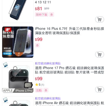
4 13 12 11
81
$
$
89
限時下殺
券
iPhone 16 Plus 6.7吋 升級三代除塵倉秒貼膜
滿版全透明 玻璃保護貼/保護膜
99
$
券
航空鏡頭鋼化玻璃貼
適用 iPhone 17 Pro 鑽石級 鏡頭鋼化玻璃保護
貼 航空鏡頭玻璃貼 鏡頭貼 整片玻璃 一體成型
LANS
99
$
5
(
1
)
活動
券
航空鏡頭鋼化玻璃貼
適用 iPhone Air 鑽石級 鏡頭鋼化玻璃保護貼 航