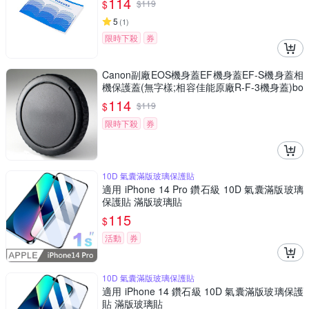
114
$
$
119
5
(
1
)
限時下殺
券
Canon副廠EOS機身蓋EF機身蓋EF-S機身蓋相
機保護蓋(無字樣;相容佳能原廠R-F-3機身蓋)bo
dy cap-料號PEFBC
114
$
$
119
限時下殺
券
10D 氣囊滿版玻璃保護貼
適用 iPhone 14 Pro 鑽石級 10D 氣囊滿版玻璃
保護貼 滿版玻璃貼
115
$
活動
券
10D 氣囊滿版玻璃保護貼
適用 iPhone 14 鑽石級 10D 氣囊滿版玻璃保護
貼 滿版玻璃貼