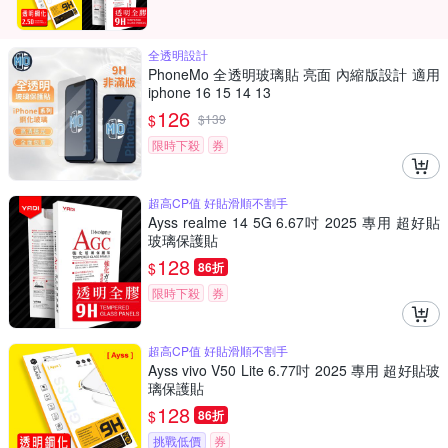
全透明設計
PhoneMo 全透明玻璃貼 亮面 內縮版設計 適用
iphone 16 15 14 13
126
$
$
139
限時下殺
券
超高CP值 好貼滑順不割手
Ayss realme 14 5G 6.67吋 2025 專用 超好貼
玻璃保護貼
128
$
86折
限時下殺
券
超高CP值 好貼滑順不割手
Ayss vivo V50 Lite 6.77吋 2025 專用 超好貼玻
璃保護貼
128
$
86折
挑戰低價
券