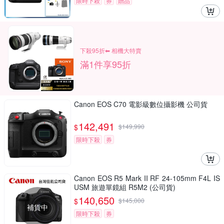
限時下殺
券
贈品
下殺95折⬅︎ 相機大特賣
滿1件享95折
Canon EOS C70 電影級數位攝影機 公司貨
142,491
$
$
149,990
限時下殺
券
Canon EOS R5 Mark II RF 24-105mm F4L IS
USM 旅遊單鏡組 R5M2 (公司貨)
140,650
$
$
145,000
補貨中
限時下殺
券