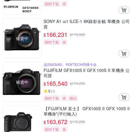
限時下殺
券
SONY A1 α1 ILCE-1 8K錄影全幅 單機身 公司
貨
166,231
$
$
174,980
補貨中
限時下殺
券
送256GV60、PGYTECH閃傳卡盒
FUJIFILM GFX100S II GFX 100S II 單機身 公
司貨
補貨中
165,540
$
$
174,252
5
(
1
)
限時下殺
券
贈品
【FUJIFILM 富士】 GFX100S II GFX 100S II
單機身*(平行輸入)
163,672
$
$
172,286
限時下殺
券