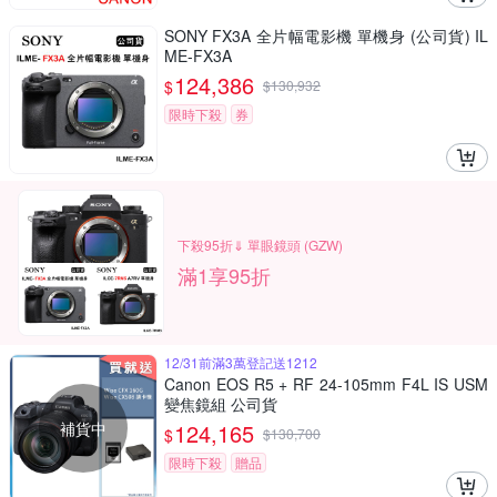
SONY FX3A 全片幅電影機 單機身 (公司貨) IL
ME-FX3A
124,386
$
$
130,932
限時下殺
券
下殺95折⇓ 單眼鏡頭 (GZW)
滿1享95折
12/31前滿3萬登記送1212
Canon EOS R5 + RF 24-105mm F4L IS USM
變焦鏡組 公司貨
補貨中
124,165
$
$
130,700
限時下殺
贈品