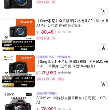
限時下殺
券
【Sony索尼】全片幅單眼相機 ILCE-1M2 A1II
A1M2 (公司貨 保固18+6個月)
180,481
$
$
189,980
限時下殺
券
送攝影監視器、Y虎麻將組
【Sony索尼】全片幅 微單眼相機 ILCE-9M3 A9
III A9III 單機身 (公司貨 保固18+6個月)
補貨中
179,980
$
$
189,452
限時下殺
券
贈品
全幅錄影單機身
SONY α1 8K錄影全幅單機身 (公司貨) ILCE-1
A1
補貨中
176,980
$
$
186,294