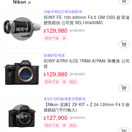
頂級光學設計和自動對焦
SONY FE 100-400mm F4.5 GM OSS 超望遠
變焦鏡頭 公司貨 SEL100400MC
補貨中
129,980
$
$
136,821
限時下殺
券
送攝影監視器
SONY A7RVI ILCE-7RM6 A7RM6 單機身 公司
貨
129,980
$
$
136,821
限時下殺
券
贈品
送SD128G副電座充雙鏡包
【Nikon 尼康】Z8 KIT + Z 24-120mm F4 S 旅
遊鏡組*(平行輸入)
補貨中
127,900
$
$
134,631
限時下殺
券
贈品