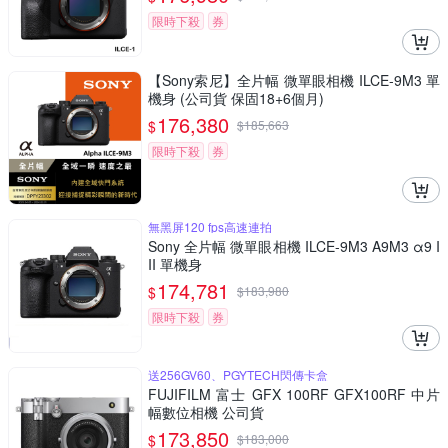
限時下殺
券
【Sony索尼】全片幅 微單眼相機 ILCE-9M3 單
機身 (公司貨 保固18+6個月)
176,380
$
$
185,663
限時下殺
券
無黑屏120 fps高速連拍
Sony 全片幅 微單眼相機 ILCE-9M3 A9M3 α9 I
II 單機身
174,781
$
$
183,980
限時下殺
券
送256GV60、PGYTECH閃傳卡盒
FUJIFILM 富士 GFX 100RF GFX100RF 中片
幅數位相機 公司貨
173,850
$
$
183,000