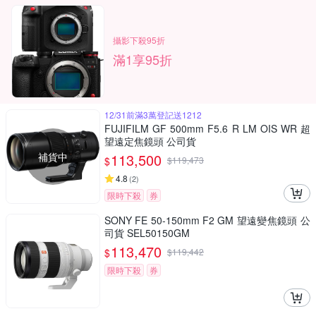
攝影下殺95折
滿1享95折
12/31前滿3萬登記送1212
FUJIFILM GF 500mm F5.6 R LM OIS WR 超
望遠定焦鏡頭 公司貨
補貨中
113,500
$
$
119,473
4.8
(
2
)
限時下殺
券
SONY FE 50-150mm F2 GM 望遠變焦鏡頭 公
司貨 SEL50150GM
113,470
$
$
119,442
限時下殺
券