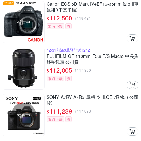
Canon EOS 5D Mark IV+EF16-35mm f2.8III單
鏡組*(中文平輸)
112,500
$
$
118,421
補貨中
限時下殺
券
12/31前滿3萬登記送1212
FUJIFILM GF 110mm F5.6 T/S Macro 中長焦
移軸鏡頭 公司貨
112,005
$
$
117,900
限時下殺
券
SONY A7RV A7R5 單機身 ILCE-7RM5 (公司
貨)
111,239
$
$
117,093
補貨中
限時下殺
券