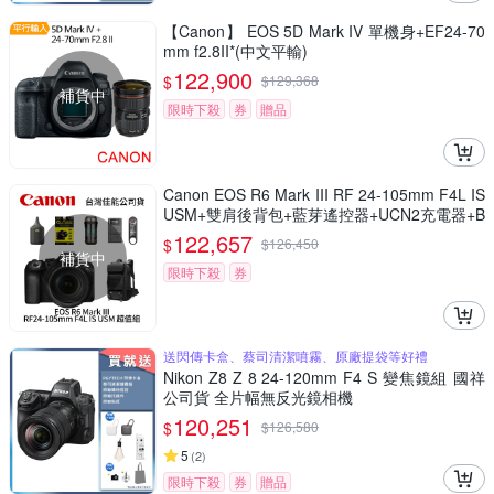
【Canon】 EOS 5D Mark IV 單機身+EF24-70
mm f2.8II*(中文平輸)
122,900
$
$
129,368
補貨中
限時下殺
券
贈品
Canon EOS R6 Mark III RF 24-105mm F4L IS
USM+雙肩後背包+藍芽遙控器+UCN2充電器+B
B nano電動氣吹+鋼化貼+清潔組 R6M3(公司
122,657
$
$
126,450
貨)
補貨中
限時下殺
券
送閃傳卡盒、蔡司清潔噴霧、原廠提袋等好禮
Nikon Z8 Z 8 24-120mm F4 S 變焦鏡組 國祥
公司貨 全片幅無反光鏡相機
120,251
$
$
126,580
5
(
2
)
限時下殺
券
贈品