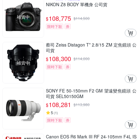
NIKON Z8 BODY 單機身 公司貨
補貨中
108,775
$
$
114,500
限時下殺
券
蔡司 Zeiss Distagon T* 2.8/15 ZM 定焦鏡頭 公
司貨
108,300
$
$
114,000
補貨中
限時下殺
券
SONY FE 50-150mm F2 GM 望遠變焦鏡頭 公
司貨 SEL50150GM
108,281
$
$
113,980
5
(
1
)
限時下殺
券
Canon EOS R6 Mark III RF 24-105mm F4L IS