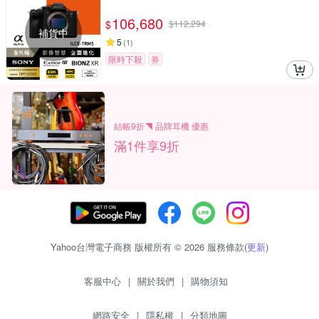
106,680
$
$
112,294
補貨中
5
(
1
)
限時下殺
券
結帳9折◥ 品牌耳機 優惠
滿1件享9折
Yahoo台灣電子商務 版權所有 © 2026 服務條款(
更新
)
客服中心
|
關於我們
|
購物須知
網路安全
|
隱私權
|
分類地圖