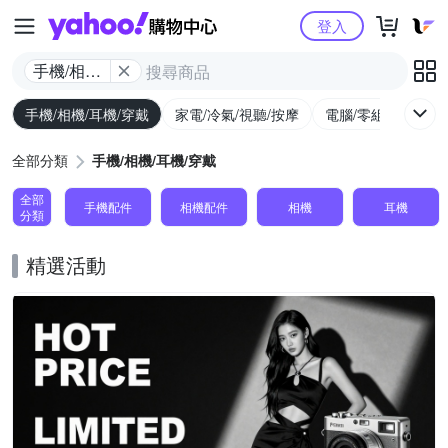
Yahoo購物中心
登入
手機/相機/
耳機/穿戴
手機/相機/耳機/穿戴
家電/冷氣/視聽/按摩
電腦/零組件/週邊/
全部分類
手機/相機/耳機/穿戴
全部
手機配件
相機配件
相機
耳機
分類
精選活動