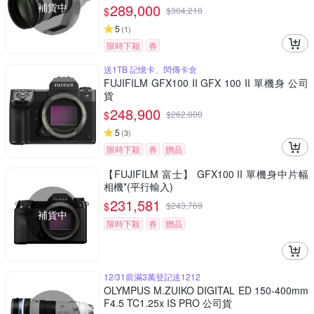
補貨中
289,000
$
$
304,210
5
(
1
)
限時下殺
券
送1TB 記憶卡、閃傳卡盒
FUJIFILM GFX100 II GFX 100 II 單機身 公司
貨
248,900
$
$
262,000
5
(
3
)
限時下殺
券
贈品
【FUJIFILM 富士】 GFX100 II 單機身中片幅
相機*(平行輸入)
231,581
$
$
243,769
補貨中
限時下殺
券
贈品
12/31前滿3萬登記送1212
OLYMPUS M.ZUIKO DIGITAL ED 150-400mm
F4.5 TC1.25x IS PRO 公司貨