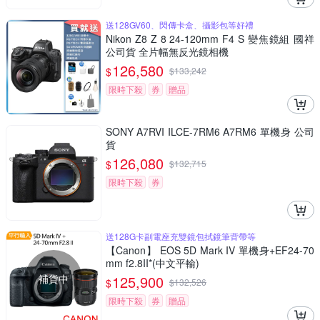
送128GV60、閃傳卡盒、攝影包等好禮
Nikon Z8 Z 8 24-120mm F4 S 變焦鏡組 國祥
公司貨 全片幅無反光鏡相機
126,580
$
$
133,242
限時下殺
券
贈品
SONY A7RVI ILCE-7RM6 A7RM6 單機身 公司
貨
126,080
$
$
132,715
限時下殺
券
送128G卡副電座充雙鏡包拭鏡筆背帶等
【Canon】 EOS 5D Mark IV 單機身+EF24-70
mm f2.8II*(中文平輸)
補貨中
125,900
$
$
132,526
限時下殺
券
贈品