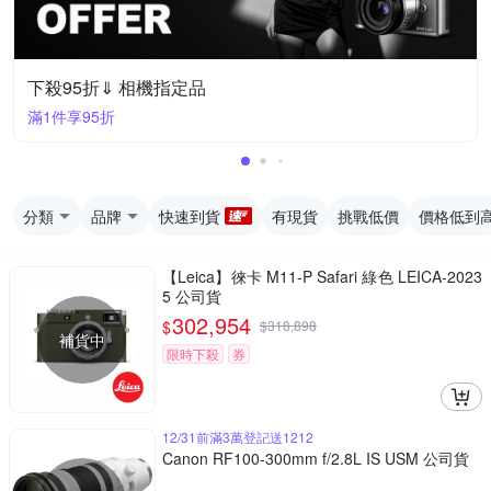
下殺95折⇓ 相機指定品
滿1件享95折
分類
品牌
快速到貨
有現貨
挑戰低價
價格低到
【Leica】徠卡 M11-P Safari 綠色 LEICA-2023
5 公司貨
302,954
$
$
318,898
補貨中
限時下殺
券
12/31前滿3萬登記送1212
Canon RF100-300mm f/2.8L IS USM 公司貨