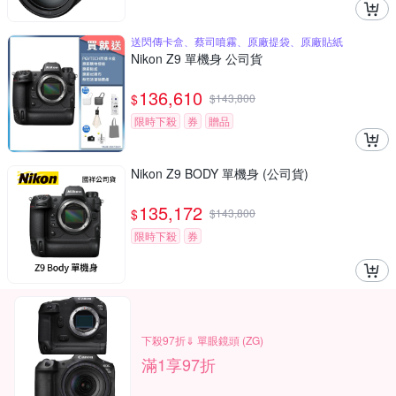
送閃傳卡盒、蔡司噴霧、原廠提袋、原廠貼紙
Nikon Z9 單機身 公司貨
136,610
$
$
143,800
限時下殺
券
贈品
Nikon Z9 BODY 單機身 (公司貨)
135,172
$
$
143,800
限時下殺
券
下殺97折⇓ 單眼鏡頭 (ZG)
滿1享97折