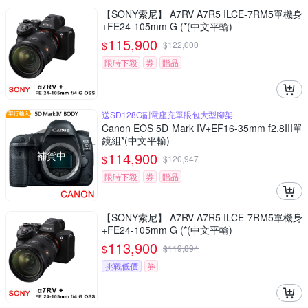
【SONY索尼】 A7RV A7R5 ILCE-7RM5單機身
+FE24-105mm G (*(中文平輸)
115,900
$
$
122,000
限時下殺
券
贈品
送SD128G副電座充單眼包大型腳架
Canon EOS 5D Mark IV+EF16-35mm f2.8III單
鏡組*(中文平輸)
補貨中
114,900
$
$
120,947
限時下殺
券
贈品
【SONY索尼】 A7RV A7R5 ILCE-7RM5單機身
+FE24-105mm G (*(中文平輸)
113,900
$
$
119,894
挑戰低價
券