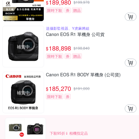
189,980
$
$
199,978
限時下殺
券
贈品
送攝影監視器、Y虎麻將組
Canon EOS R1 單機身 公司貨
補貨中
188,898
$
$
198,840
限時下殺
券
贈品
Canon EOS R1 BODY 單機身 (公司貨)
185,270
$
$
191,000
補貨中
限時下殺
券
下殺95折⇓ 相機指定品