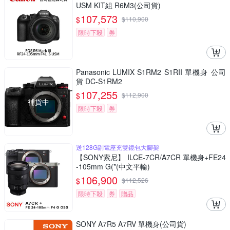
USM KIT組 R6M3(公司貨)
107,573
$
$
110,900
限時下殺
券
Panasonic LUMIX S1RM2 S1RII 單機身 公司
貨 DC-S1RM2
107,255
$
$
112,900
補貨中
限時下殺
券
送128G副電座充雙鏡包大腳架
【SONY索尼】 ILCE-7CR/A7CR 單機身+FE24
-105mm G(*(中文平輸)
106,900
$
$
112,526
限時下殺
券
贈品
SONY A7R5 A7RV 單機身(公司貨)