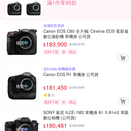
滿1件享95折
送攝影監視器
Canon EOS C80 全片幅 Cinema EOS 電影級
數位攝影機 單機身 公司貨
補貨中
183,900
$
$
193,578
限時下殺
券
贈品
送Kodak 相機鑰匙圈
Canon EOS R1 單機身 公司貨
補貨中
181,450
$
$
191,000
5
(
1
)
限時下殺
券
贈品
SONY 索尼 ILCE-1M2 單機身 A1 II A1m2 單眼
數位相機 (公司貨)
180,481
$
$
189,980
補貨中