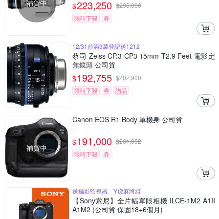
補貨中
223,250
$
$
235,000
限時下殺
券
12/31前滿3萬登記送1212
蔡司 Zeiss CP.3 CP3 15mm T2.9 Feet 電影定
焦鏡頭 公司貨
192,755
$
$
202,900
限時下殺
券
贈品
Canon EOS R1 Body 單機身 公司貨
191,000
$
$
201,052
補貨中
限時下殺
券
送攝影監視器、Y虎麻將組
【Sony索尼】全片幅單眼相機 ILCE-1M2 A1II
A1M2 (公司貨 保固18+6個月)