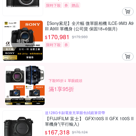
限時下殺
券
贈品
【Sony索尼】全片幅 微單眼相機 ILCE-9M3 A9
III A9III 單機身 (公司貨 保固18+6個月)
170,981
$
$
179,980
補貨中
限時下殺
券
下殺95折⇓ 單眼鏡頭
滿1享95折
送128G卡副電座充單眼包拭鏡筆背帶
【FUJIFILM 富士】 GFX100S II GFX 100S II
單機身*(平行輸入)
167,318
$
$
176,124