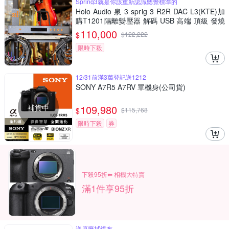
Spring3就是你該重新認識聽覺標準的
Holo Audio 泉 3 sprig 3 R2R DAC L3(KTE)加
購T1201隔離變壓器 解碼 USB 高端 頂級 發燒
三年保固
110,000
$
$
122,222
限時下殺
12/31前滿3萬登記送1212
SONY A7R5 A7RV 單機身(公司貨)
補貨中
109,980
$
$
115,768
限時下殺
券
下殺95折⬅︎ 相機大特賣
滿1件享95折
送原廠拭鏡布