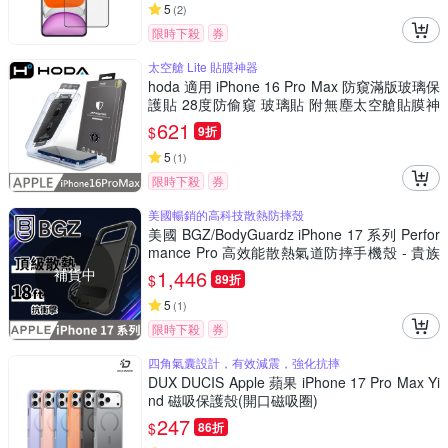
5
(
2
)
限時下殺
券
太空艙 Lite 貼膜神器
hoda 適用 iPhone 16 Pro Max 防窺滿版玻璃保
護貼 28度防偷窺 玻璃貼 附無塵太空艙貼膜神
器
621
$
9折
5
(
1
)
限時下殺
券
美國暢銷的高科技散熱防摔殼
美國 BGZ/BodyGuardz iPhone 17 系列 Perfor
mance Pro 高效能散熱氣道防摔手機殼 - 貴族
黑
補貨中
1,446
$
89折
5
(
1
)
限時下殺
券
四角氣囊設計，有效減震，強化抗摔
DUX DUCIS Apple 蘋果 iPhone 17 Pro Max Yi
nd 磁吸保護殼(開口磁吸圈)
247
$
86折