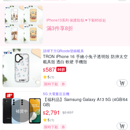
iPhone13系列 保護殼/貼▼下殺85折起
滿3件享8折
請掃下方QRcode登錄載具
TRON iPhone 16 手繪小兔子透明殼 防摔太空
載具殼 透白 軟硬 手機殼
587
$
86折
5
(
1
)
限時下殺
券
5G 大電量豆豆機
【福利品】Samsung Galaxy A13 5G (4GB/64
GB)
補貨中
2,791
$
$
2,937
5
(
1
)
限時下殺
券