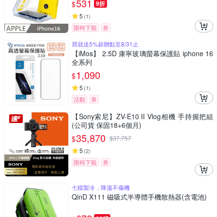
531
$
9折
5
(
1
)
限時下殺
券
買就送5%超贈點至8/31止
【iMos】 2.5D 康寧玻璃螢幕保護貼 iphone 16
全系列
1,090
$
5
(
1
)
活動
券
【Sony索尼】ZV-E10 II Vlog相機 手持握把組
(公司貨 保固18+6個月)
35,870
$
$
37,757
5
(
2
)
限時下殺
券
七檔製冷，降溫不傷機
QinD X111 磁吸式半導體手機散熱器(含電池)