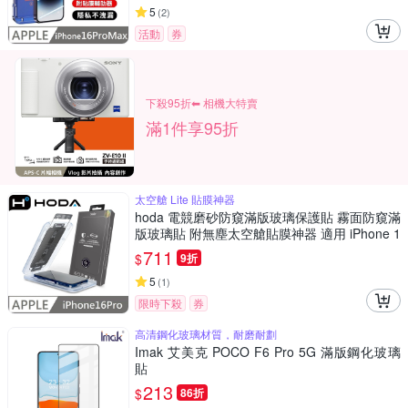
5
(
2
)
活動
券
下殺95折⬅︎ 相機大特賣
滿1件享95折
太空艙 Lite 貼膜神器
hoda 電競磨砂防窺滿版玻璃保護貼 霧面防窺滿
版玻璃貼 附無塵太空艙貼膜神器 適用 iPhone 1
6 Pro
711
$
9折
5
(
1
)
限時下殺
券
高清鋼化玻璃材質，耐磨耐劃
Imak 艾美克 POCO F6 Pro 5G 滿版鋼化玻璃
貼
213
$
86折