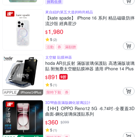
挑戰低價
來自紐約第五大道的時尚精品
【kate spade】 iPhone 16 系列 精品磁吸防摔
流沙殼 經典星沙
1,980
$
5
(
2
)
活動
券
滿額贈
太空艙 貼膜神器
hoda AR抗反射 滿版玻璃保護貼 高透滿版玻璃
貼 附無塵太空艙貼膜神器 適用 iPhone 14 Plus
補貨中
891
$
9折
5
(
1
)
限時下殺
券
3D彎曲面滿版鋼化玻璃設計
【HH】OPPO Reno12 5G -6.74吋-全覆蓋3D
曲面-鋼化玻璃保護貼系列
360
$
$
399
5
(
1
)