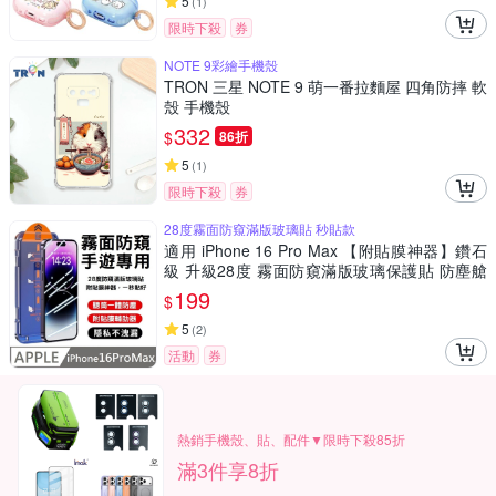
5
(
1
)
限時下殺
券
NOTE 9彩繪手機殼
TRON 三星 NOTE 9 萌一番拉麵屋 四角防摔 軟
殼 手機殼
332
$
86折
5
(
1
)
限時下殺
券
28度霧面防窺滿版玻璃貼 秒貼款
適用 iPhone 16 Pro Max 【附貼膜神器】鑽石
級 升級28度 霧面防窺滿版玻璃保護貼 防塵艙
手遊專用 附貼膜神器 秒貼款
199
$
5
(
2
)
活動
券
熱銷手機殼、貼、配件▼限時下殺85折
滿3件享8折