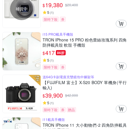
19,380
$
$
20,400
補貨中
5
(
1
)
限時下殺
券
i15 PRO載具手機殼
TRON IPhone 15 PRO 粉色蕾絲玫瑰系列 四角
防摔載具殼 軟殼 手機殼
417
$
86折
5
(
1
)
限時下殺
券
送64G卡副電座充雙鏡包中腳架等
【FUJIFILM 富士】X-S20 BODY 單機身(平行
輸入)
39,900
$
$
42,000
5
(
1
)
限時下殺
券
贈品
i11載具手機殼
TRON IPhone 11 大小動物們-2 四角防摔載具