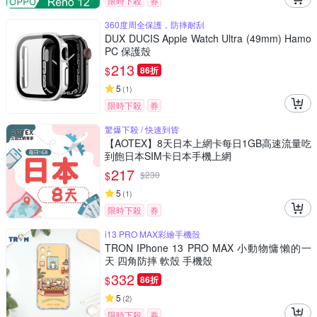
限時下殺
券
360度周全保護，防摔耐刮
DUX DUCIS Apple Watch Ultra (49mm) Hamo
PC 保護殼
213
$
86折
5
(
1
)
限時下殺
券
驚爆下殺 / 快速到貨
【AOTEX】8天日本上網卡每日1GB高速流量吃
到飽日本SIM卡日本手機上網
217
$
$
230
5
(
1
)
限時下殺
券
i13 PRO MAX彩繪手機殼
TRON IPhone 13 PRO MAX 小動物慵懶的一
天 四角防摔 軟殼 手機殼
332
$
86折
5
(
2
)
限時下殺
券