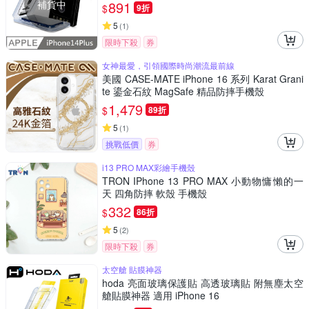
補貨中
891
$
9折
5
(
1
)
限時下殺
券
女神最愛，引領國際時尚潮流最前線
美國 CASE-MATE iPhone 16 系列 Karat Grani
te 鎏金石紋 MagSafe 精品防摔手機殼
1,479
$
89折
5
(
1
)
挑戰低價
券
i13 PRO MAX彩繪手機殼
TRON IPhone 13 PRO MAX 小動物慵懶的一
天 四角防摔 軟殼 手機殼
332
$
86折
5
(
2
)
限時下殺
券
太空艙 貼膜神器
hoda 亮面玻璃保護貼 高透玻璃貼 附無塵太空
艙貼膜神器 適用 iPhone 16