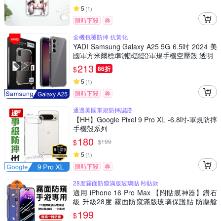
5
(
1
)
限時下殺
券
全機包覆防摔 抗黃化
YADI Samsung Galaxy A25 5G 6.5吋 2024 美
國軍方米爾標準測試認證軍規手機空壓殼 透明
213
$
86折
5
(
1
)
限時下殺
券
通過美國軍規防摔認證
【HH】Google Pixel 9 Pro XL -6.8吋-軍規防摔
手機殼系列
180
$
$
199
5
(
1
)
限時下殺
券
28度霧面防窺滿版玻璃貼 秒貼款
適用 iPhone 16 Pro Max 【附貼膜神器】鑽石
級 升級28度 霧面防窺滿版玻璃保護貼 防塵艙
手遊專用 附貼膜神器 秒貼款
199
$