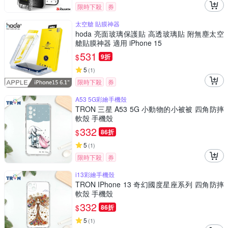
限時下殺
券
太空艙 貼膜神器
hoda 亮面玻璃保護貼 高透玻璃貼 附無塵太空
艙貼膜神器 適用 iPhone 15
531
$
9折
5
(
1
)
限時下殺
券
A53 5G彩繪手機殼
TRON 三星 A53 5G 小動物的小被被 四角防摔
軟殼 手機殼
332
$
86折
5
(
1
)
限時下殺
券
i13彩繪手機殼
TRON IPhone 13 奇幻國度星座系列 四角防摔
軟殼 手機殼
332
$
86折
5
(
1
)