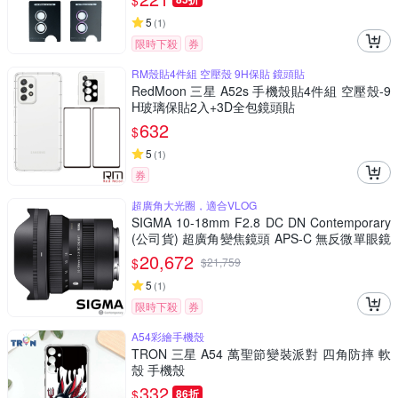
$
5
(
1
)
限時下殺
券
RM殼貼4件組 空壓殼 9H保貼 鏡頭貼
RedMoon 三星 A52s 手機殼貼4件組 空壓殼-9
H玻璃保貼2入+3D全包鏡頭貼
632
$
5
(
1
)
券
超廣角大光圈，適合VLOG
SIGMA 10-18mm F2.8 DC DN Contemporary
(公司貨) 超廣角變焦鏡頭 APS-C 無反微單眼鏡
頭
20,672
$
$
21,759
5
(
1
)
限時下殺
券
A54彩繪手機殼
TRON 三星 A54 萬聖節變裝派對 四角防摔 軟
殼 手機殼
332
$
86折