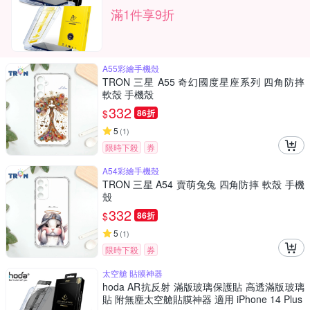
滿1件享9折
A55彩繪手機殼
TRON 三星 A55 奇幻國度星座系列 四角防摔
軟殼 手機殼
332
$
86折
5
(
1
)
限時下殺
券
A54彩繪手機殼
TRON 三星 A54 賣萌兔兔 四角防摔 軟殼 手機
殼
332
$
86折
5
(
1
)
限時下殺
券
太空艙 貼膜神器
hoda AR抗反射 滿版玻璃保護貼 高透滿版玻璃
貼 附無塵太空艙貼膜神器 適用 iPhone 14 Plus