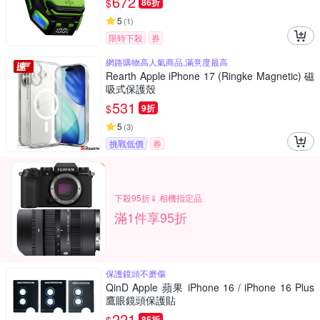
672
$
86折
5
(
1
)
限時下殺
券
網路購物高人氣商品,滿意度最高
Rearth Apple iPhone 17 (Ringke Magnetic) 磁
吸式保護殼
531
$
9折
5
(
3
)
挑戰低價
券
下殺95折⇓ 相機指定品
滿1件享95折
保護鏡頭不磨傷
QinD Apple 蘋果 iPhone 16 / iPhone 16 Plus
鷹眼鏡頭保護貼
221
85折