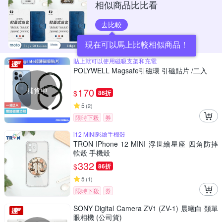
相似商品比比看
去比較
現在可以馬上比較相似商品！
貼上就可以使用磁吸支架和充電
POLYWELL Magsafe引磁環 引磁貼片 /二入
補貨中
170
$
86折
5
(
2
)
限時下殺
券
i12 MINI彩繪手機殼
TRON IPhone 12 MINI 浮世繪星座 四角防摔
軟殼 手機殼
332
$
86折
5
(
1
)
限時下殺
券
SONY Digital Camera ZV1 (ZV-1) 晨曦白 類單
眼相機 (公司貨)