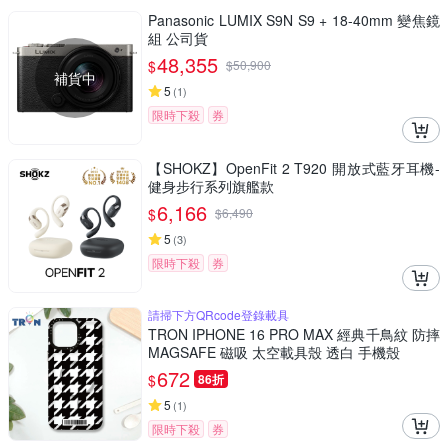
Panasonic LUMIX S9N S9 + 18-40mm 變焦鏡
組 公司貨
48,355
$
$
50,900
補貨中
5
(
1
)
限時下殺
券
【SHOKZ】OpenFit 2 T920 開放式藍牙耳機-
健身步行系列旗艦款
6,166
$
$
6,490
5
(
3
)
限時下殺
券
請掃下方QRcode登錄載具
TRON IPHONE 16 PRO MAX 經典千鳥紋 防摔
MAGSAFE 磁吸 太空載具殼 透白 手機殼
672
$
86折
5
(
1
)
限時下殺
券