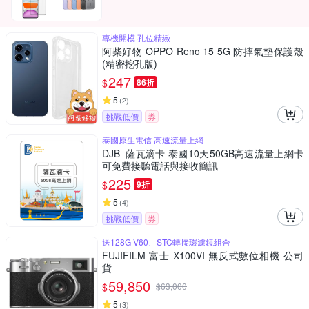
專機開模 孔位精緻
阿柴好物 OPPO Reno 15 5G 防摔氣墊保護殼
(精密挖孔版)
247
$
86折
5
(
2
)
挑戰低價
券
泰國原生電信 高速流量上網
DJB_薩瓦滴卡 泰國10天50GB高速流量上網卡
可免費接聽電話與接收簡訊
225
$
9折
5
(
4
)
挑戰低價
券
送128G V60、STC轉接環濾鏡組合
FUJIFILM 富士 X100VI 無反式數位相機 公司
貨
59,850
$
$
63,000
5
(
3
)