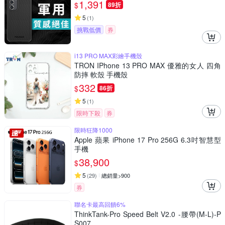
1,391
$
89折
5
(
1
)
挑戰低價
券
i13 PRO MAX彩繪手機殼
TRON IPhone 13 PRO MAX 優雅的女人 四角
防摔 軟殼 手機殼
332
$
86折
5
(
1
)
限時下殺
券
限時狂降1000
Apple 蘋果 iPhone 17 Pro 256G 6.3吋智慧型
手機
38,900
$
5
(
29
)
總銷量>900
券
聯名卡最高回饋6%
ThinkTank-Pro Speed Belt V2.0 -腰帶(M-L)-P
S007