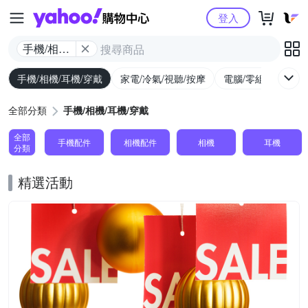
Yahoo購物中心
登入
手機/相機/
耳機/穿戴
手機/相機/耳機/穿戴
家電/冷氣/視聽/按摩
電腦/零組件/週邊/
全部分類
手機/相機/耳機/穿戴
全部
手機配件
相機配件
相機
耳機
分類
精選活動