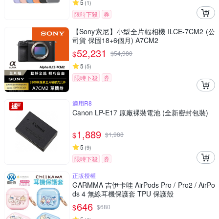
5
(
1
)
限時下殺
券
【Sony索尼】小型全片幅相機 ILCE-7CM2 (公
司貨 保固18+6個月) A7CM2
52,231
$
$
54,980
5
(
5
)
限時下殺
券
適用R8
Canon LP-E17 原廠裸裝電池 (全新密封包裝)
1,889
$
$
1,988
5
(
9
)
限時下殺
券
正版授權
GARMMA 吉伊卡哇 AirPods Pro / Pro2 / AirPo
ds 4 無線耳機保護套 TPU 保護殼
646
$
$
680