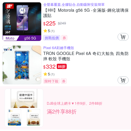
全螢幕覆蓋,全膠貼合,自動吸附安裝簡單
【HH】Motorola g56 5G -全滿版-鋼化玻璃保
護貼
225
$
$
249
5
(
1
)
挑戰低價
券
Pixel 6A彩繪手機殼
TRON GOOGLE Pixel 6A 奇幻大鯨魚 四角防
摔 軟殼 手機殼
332
$
86折
5
(
1
)
限時下殺
券
DJB全球上網卡▼1件9折、2件88折
滿2件享88折