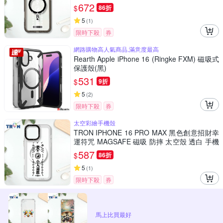
殼
672
$
86折
5
(
1
)
限時下殺
券
網路購物高人氣商品,滿意度最高
Rearth Apple iPhone 16 (Ringke FXM) 磁吸式
保護殼(黑)
531
$
9折
5
(
2
)
限時下殺
券
太空彩繪手機殼
TRON IPHONE 16 PRO MAX 黑色創意招財幸
運符咒 MAGSAFE 磁吸 防摔 太空殼 透白 手機
殼
587
$
86折
5
(
1
)
限時下殺
券
馬上比買最好