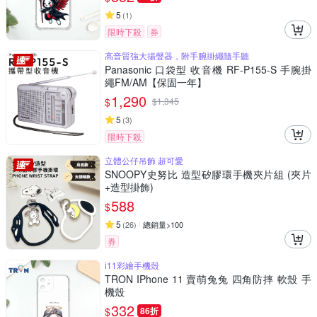
5
(
1
)
限時下殺
券
高音質強大揚聲器，附手腕掛繩隨手聽
Panasonic 口袋型 收音機 RF-P155-S 手腕掛
繩FM/AM【保固一年】
1,290
$
$
1,345
5
(
3
)
限時下殺
立體公仔吊飾 超可愛
SNOOPY史努比 造型矽膠環手機夾片組 (夾片
+造型掛飾)
588
$
5
(
26
)
總銷量>100
券
i11彩繪手機殼
TRON IPhone 11 賣萌兔兔 四角防摔 軟殼 手
機殼
332
$
86折