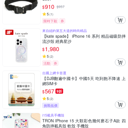
910
$
$
957
5
(
1
)
限時下殺
券
來自紐約第五大道的時尚精品
【kate spade】 iPhone 16 系列 精品磁吸防摔
流沙殼 經典星沙
1,980
$
5
(
2
)
活動
券
出國上網卡首選
【DJB翻遍中國卡】中國5天 吃到飽不降速 上
網SIM卡
567
$
9折
5
(
2
)
挑戰低價
i15載具手機殼
TRON IPhone 15 大顆彩色幾何磨石子A款 四
角防摔載具殼 軟殼 手機殼