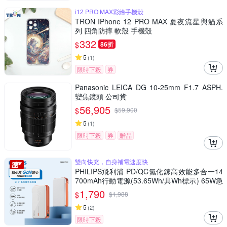
i12 PRO MAX彩繪手機殼
TRON IPhone 12 PRO MAX 夏夜流星與貓系
列 四角防摔 軟殼 手機殼
332
$
86折
5
(
1
)
限時下殺
券
Panasonic LEICA DG 10-25mm F1.7 ASPH.
變焦鏡頭 公司貨
56,905
$
$
59,900
5
(
1
)
限時下殺
券
贈品
雙向快充，自身補電速度快
PHILIPS飛利浦 PD/QC氮化鎵高效能多合一14
700mAh行動電源(53.65Wh/具Wh標示) 65W急
速雙向快充 附帶多國轉接頭 自帶線/多重安全保
1,790
$
$
1,988
護
5
(
2
)
限時下殺