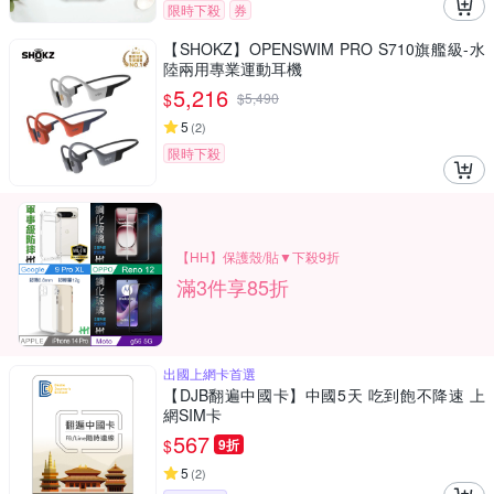
限時下殺
券
【SHOKZ】OPENSWIM PRO S710旗艦級-水
陸兩用專業運動耳機
5,216
$
$
5,490
5
(
2
)
限時下殺
【HH】保護殼/貼▼下殺9折
滿3件享85折
出國上網卡首選
【DJB翻遍中國卡】中國5天 吃到飽不降速 上
網SIM卡
567
$
9折
5
(
2
)