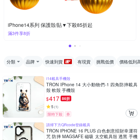
iPhone14系列 保護殼/貼▼下殺85折起
滿3件享8折
分類
品牌
快速到貨
有現貨
挑戰低價
價格低到
i14載具手機殼
TRON IPhone 14 大小動物們-1 四角防摔載具
殼 軟殼 手機殼
417
$
86折
5
(
1
)
限時下殺
券
請掃下方QRcode登錄載具
TRON IPHONE 16 PLUS 白色創意招財幸運符
咒 防摔 MAGSAFE 磁吸 太空載具殼 透黑 手機