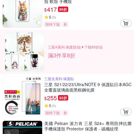
殼 軟殼 手機殼
417
$
86折
5
(
1
)
限時下殺
券
三星A系列 保護殼/貼▼下殺85折起
滿3件享8折
三星全系列 保護貼
三星 S21/22/23/Ultra/NOTE 9 保護貼日本AGC
全覆蓋玻璃曲面黑框鋼化膜
255
$
85折
5
(
1
)
限時下殺
券
美國 Pelican 派力肯 三星 S24+ 專用防摔抗菌
手機保護殼 Protector 保護者 - 碳纖紋理