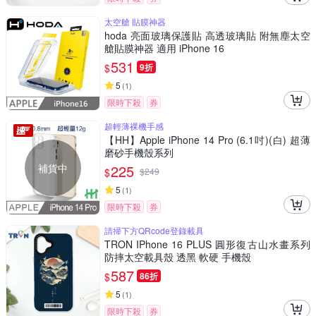
太空艙 貼膜神器
hoda 亮面玻璃保護貼 高透玻璃貼 附無塵太空
艙貼膜神器 適用 iPhone 16
531
$
9折
5
(
1
)
限時下殺
券
超輕薄裸機手感
【HH】Apple iPhone 14 Pro (6.1吋)(白) 超薄
磨砂手機殼系列
補貨中
225
$
$
249
5
(
1
)
限時下殺
券
請掃下方QRcode登錄載具
TRON IPhone 16 PLUS 圓形復古山水畫系列
防摔太空載具殼 透黑 軟硬 手機殼
587
$
86折
5
(
1
)
限時下殺
券