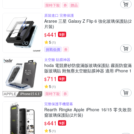
限時下殺
券
贈品
原裝進口 完整保護
Araree 三星 Galaxy Z Flip 6 強化玻璃保護貼(2
片裝)
441
$
9折
5
(
1
)
挑戰低價
券
太空艙 貼膜神器
hoda 電競磨砂防窺滿版玻璃保護貼 霧面防窺滿
版玻璃貼 附無塵太空艙貼膜神器 適用 iPhone 1
5
711
$
9折
5
(
1
)
限時下殺
券
完整保護手機螢幕
Rearth Ringke Apple iPhone 16/15 零失敗防
窺玻璃保護貼(2片裝)
441
$
9折
5
(
1
)