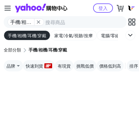
Yahoo購物中心
登入
手機/相機/
耳機/穿戴
手機/相機/耳機/穿戴
家電/冷氣/視聽/按摩
電腦/零組件/週邊/
全部分類
手機/相機/耳機/穿戴
品牌
快速到貨
有現貨
挑戰低價
價格低到高
排序