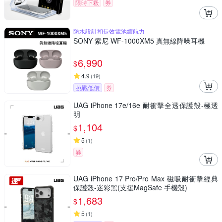
限時下殺
券
防水設計和長效電池續航力
SONY 索尼 WF-1000XM5 真無線降噪耳機
6,990
$
4.9
(
19
)
挑戰低價
券
UAG iPhone 17e/16e 耐衝擊全透保護殼-極透
明
1,104
$
5
(
1
)
券
UAG iPhone 17 Pro/Pro Max 磁吸耐衝擊經典
保護殼-迷彩黑(支援MagSafe 手機殼)
1,683
$
5
(
1
)