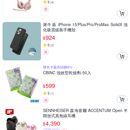
5
(
4
)
券
犀牛盾 iPhone 15/Plus/Pro/ProMax SolidX 強
化吸震緩衝手機殼
924
$
5
(
2
)
券
聯名卡最高回饋6%
CBINC 強效型乾燥劑-50入
599
$
5
(
1
)
券
SENNHEISER 森海塞爾 ACCENTUM Open 半
開放式真無線耳機
4,390
$