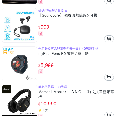
券
提供39種白噪音選項
【Soundcore】R50i 真無線藍牙耳機
990
$
券
全新升級專為兒童學習安全設計4G智慧手錶
myFirst Fone R2 智慧兒童手錶
5,999
$
券
響亮不落場 主動降噪
Marshall Monitor III A.N.C. 主動式抗噪藍牙耳
機
10,990
$
5
(
2
)