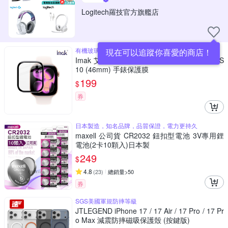
Logitech羅技官方旗艦店
有機玻璃材質,高清耐磨
現在可以追蹤你喜愛的商店！
Imak 艾美克 Apple 蘋果 Watch S11 / Watch S
10 (46mm) 手錶保護膜
199
$
券
日本製造，知名品牌，品質保證，電力更持久
maxell 公司貨 CR2032 鈕扣型電池 3V專用鋰
電池(2卡10顆入)日本製
249
$
4.8
(
23
)
總銷量>50
券
SGS美國軍規防摔等級
JTLEGEND iPhone 17 / 17 Air / 17 Pro / 17 Pr
o Max 減震防摔磁吸保護殼 (按鍵版)