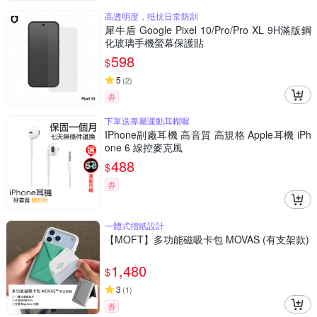
高透明度，抵抗日常防刮
犀牛盾 Google Pixel 10/Pro/Pro XL 9H滿版鋼
化玻璃手機螢幕保護貼
598
$
5
(
2
)
券
下單送專屬運動耳帽喔
IPhone副廠耳機 高音質 高規格 Apple耳機 iPh
one 6 線控麥克風
488
$
券
一體式摺紙設計
【MOFT】多功能磁吸卡包 MOVAS (有支架款)
1,480
$
3
(
1
)
券