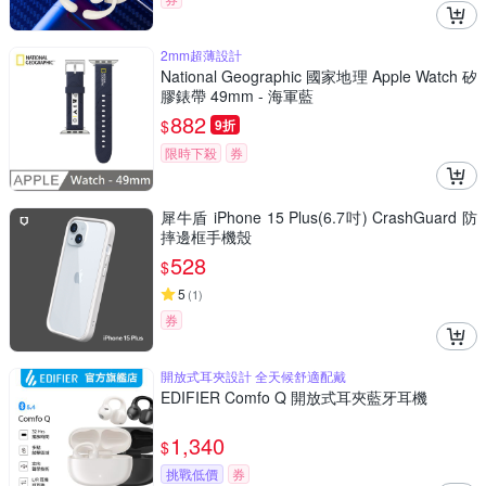
2mm超薄設計
National Geographic 國家地理 Apple Watch 矽
膠錶帶 49mm - 海軍藍
882
$
9折
限時下殺
券
犀牛盾 iPhone 15 Plus(6.7吋) CrashGuard 防
摔邊框手機殼
528
$
5
(
1
)
券
開放式耳夾設計 全天候舒適配戴
EDIFIER Comfo Q 開放式耳夾藍牙耳機
1,340
$
挑戰低價
券