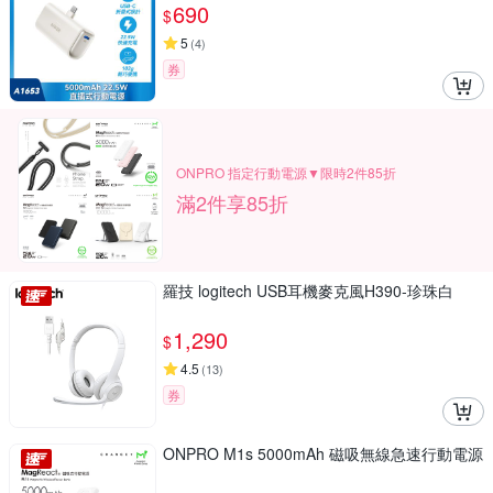
690
$
5
(
4
)
券
ONPRO 指定行動電源▼限時2件85折
滿2件享85折
羅技 logitech USB耳機麥克風H390-珍珠白
1,290
$
4.5
(
13
)
券
ONPRO M1s 5000mAh 磁吸無線急速行動電源