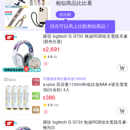
相似商品比比看
去比較
現在可以馬上比較相似商品！
羅技 logitech G G733 無線RGB炫光電競耳麥
(顏色任選)
2,691
$
4.8
(
5
)
券
可重複使用次數高達1500回
a+plus 高容量1100mAh低自放AAA-4號充電電
池(白金款) 4入
386
$
4.9
(
10
)
券
羅技 logitech G G733 無線RGB炫光電競耳麥-
極光白