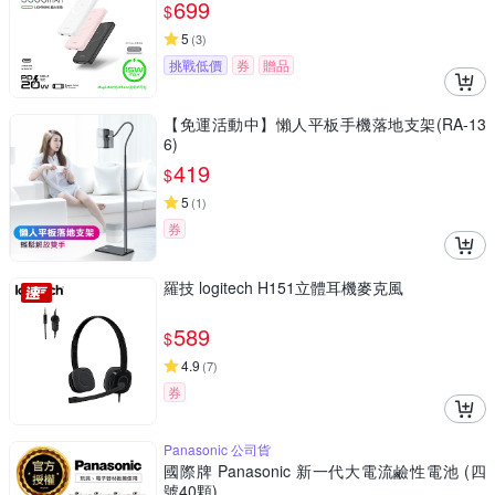
699
$
5
(
3
)
挑戰低價
券
贈品
【免運活動中】懶人平板手機落地支架(RA-13
6)
419
$
5
(
1
)
券
羅技 logitech H151立體耳機麥克風
589
$
4.9
(
7
)
券
Panasonic 公司貨
國際牌 Panasonic 新一代大電流鹼性電池 (四
號40顆)