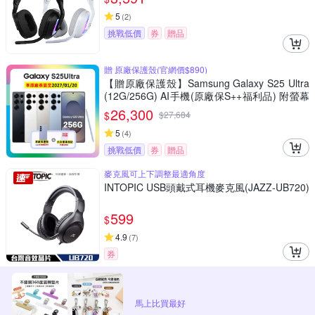
5
(
2
)
挑戰低價
券
贈品
贈 原廠保護殼(官網價$890)
【贈原廠保護殼】Samsung Galaxy S25 Ultra
(12G/256G) AI手機(原廠保S++福利品) 附螢幕
保貼
26,300
$
$
27,684
5
(
4
)
挑戰低價
券
贈品
麥克風可上下調整最適角度
INTOPIC USB頭戴式耳機麥克風(JAZZ-UB720)
599
$
4.9
(
7
)
券
馬上比買最好