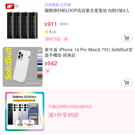
日本製造 公司貨
國際牌ENELOOP高容量充電電池 內附3號4入
911
$
$
990
5
(
3
)
限時下殺
券
犀牛盾 iPhone 14 Pro Max(6.7吋) SolidSuit背
蓋手機殼-經典款
642
$
券
手機品牌聯合特賣結帳95折
滿1件享95折