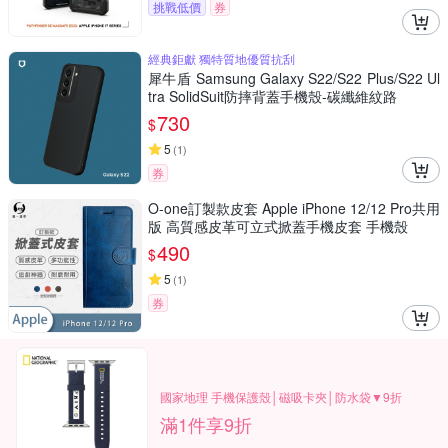
挑戰低價
券
經典鉅獻 獨特質地優質抗刮
犀牛盾 Samsung Galaxy S22/S22 Plus/S22 Ul
tra SolidSuit防摔背蓋手機殼-碳纖維紋路
730
$
5
(
1
)
券
O-one訂製款皮套 Apple iPhone 12/12 Pro共用
版 高質感皮革可立式掀蓋手機皮套 手機殼
490
$
5
(
1
)
券
國家地理 手機保護殼│磁吸卡夾│防水袋▼9折
滿1件享9折