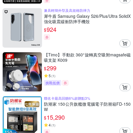
券
兼具輕簡外型及高規格防摔力
犀牛盾 Samsung Galaxy S26/Plus/Ultra SolidX
強化吸震緩衝防摔手機殼
924
$
券
【Timo】手動款 360°旋轉真空吸附magsafe磁
吸支架 K009
299
$
5
(
1
)
挑戰低價
券
聯名卡最高回饋6%超贈點3%
防潮家 150公升旗艦微電腦電子防潮箱FD-150
W
15,290
$
4
(
1
)
券