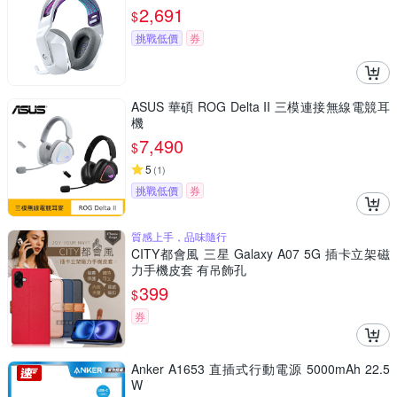
2,691
$
挑戰低價
券
ASUS 華碩 ROG Delta II 三模連接無線電競耳
機
7,490
$
5
(
1
)
挑戰低價
券
質感上手，品味隨行
CITY都會風 三星 Galaxy A07 5G 插卡立架磁
力手機皮套 有吊飾孔
399
$
券
Anker A1653 直插式行動電源 5000mAh 22.5
W