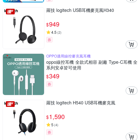
羅技 logitech USB耳機麥克風H340
949
$
4.5
(
2
)
券
OPPO適用線控麥克風耳機
oppo線控耳機 全款式相容 副廠 Type-C耳機 全
系列安卓皆可使用
349
$
券
羅技 logitech H540 USB耳機麥克風
1,590
$
5
(
4
)
券