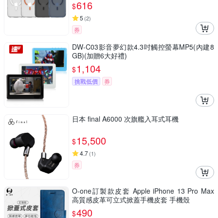
616
$
5
(
2
)
券
DW-C03影音夢幻款4.3吋觸控螢幕MP5(內建8
GB)(加贈6大好禮)
1,104
$
挑戰低價
券
日本 final A6000 次旗艦入耳式耳機
15,500
$
4.7
(
1
)
券
O-one訂製款皮套 Apple iPhone 13 Pro Max
高質感皮革可立式掀蓋手機皮套 手機殼
490
$