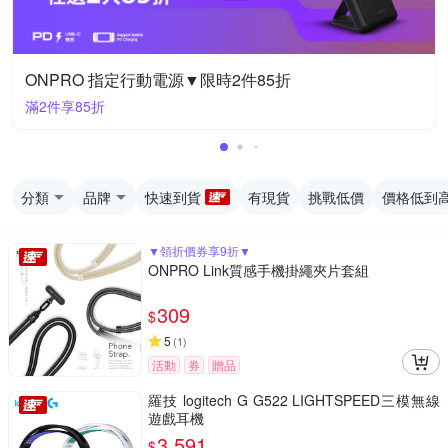
ONPRO 指定行動電源▼限時2件85折
滿2件享85折
分類
品牌
快速到貨
有現貨
挑戰低價
價格低到
▼領折價券享9折▼
ONPRO Link質感手機掛繩夾片套組
309
$
5
(
1
)
活動
券
贈品
羅技 logitech G G522 LIGHTSPEED三模無線
遊戲耳機
3,591
$