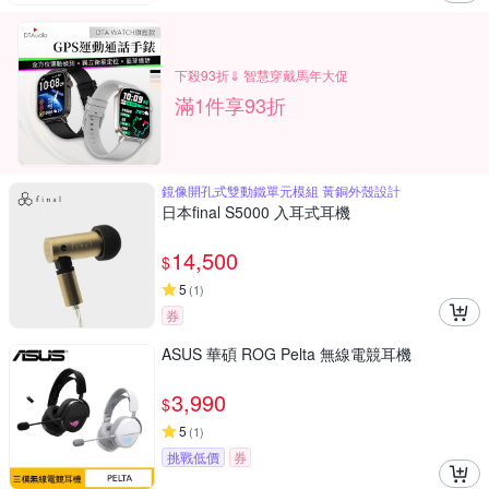
下殺93折⇓ 智慧穿戴馬年大促
滿1件享93折
鏡像開孔式雙動鐵單元模組 黃銅外殼設計
日本final S5000 入耳式耳機
14,500
$
5
(
1
)
券
ASUS 華碩 ROG Pelta 無線電競耳機
3,990
$
5
(
1
)
挑戰低價
券