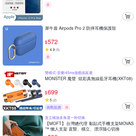
券
犀牛盾 Airpods Pro 2 防摔耳機保護殼
572
$
4.9
(
5
)
券
雙模式-音樂/45ms遊戲低延遲
MONSTER 魔聲 炫彩真無線藍牙耳機(XKT08)
699
$
5
(
2
)
挑戰低價
券
直立橫放多角度一秒切換
【MOFT】台灣總代理 黏貼式手機支架MOVAS
™ 懶人支架 直豎、橫立、漂浮隨心切換