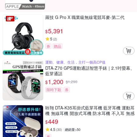
羅技 G Pro X 職業級無線電競耳麥-第二代
5,391
$
5
(
2
)
券
贈品
運動、健康、生活，主打一個高CP值
DTA-Z70 GPS運動通話智慧手錶｜2.1吋螢幕、
藍芽通話
1,200
$
$
1,290
限時下殺
券
聆翔 DTA-K35耳掛式藍芽耳機 藍牙耳機 運動耳
機 無線耳機 開放式耳機 防水耳機 不入耳 無感
佩戴
449
$
4.5
(
30
)
總銷量>50
券