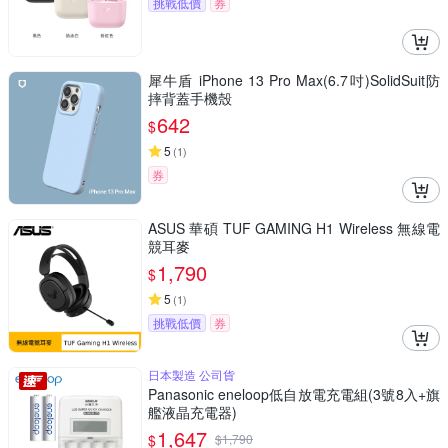
挑戰低價
券
犀牛盾 iPhone 13 Pro Max(6.7吋)SolidSuit防
摔背蓋手機殼
642
$
5
(
1
)
券
ASUS 華碩 TUF GAMING H1 Wireless 無線電
競耳麥
1,790
$
5
(
1
)
挑戰低價
券
日本製造 公司貨
Panasonic eneloop低自放電充電組(3號8入+旗
艦液晶充電器)
1,647
$
$
1,790