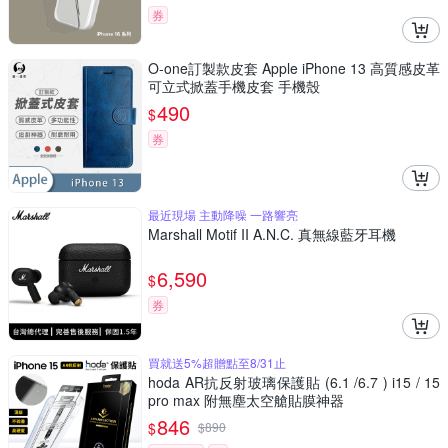
券
O-one訂製款皮套 Apple iPhone 13 高質感皮革
可立式掀蓋手機皮套 手機殼
490
$
券
最近現場 主動降噪 一路響亮
Marshall Motif II A.N.C. 真無線藍牙耳機
6,590
$
券
買就送5%超贈點至8/31止
hoda AR抗反射玻璃保護貼 (6.1 /6.7 ) i15 / 15
pro max 附無塵太空艙貼膜神器
846
$
$
890