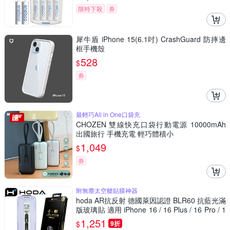
限時下殺
券
犀牛盾 iPhone 15(6.1吋) CrashGuard 防摔邊
框手機殼
528
$
券
最輕巧All in One口袋充
CHOZEN 雙線快充口袋行動電源 10000mAh
出國旅行 手機充電 輕巧體積小
1,049
$
券
附無塵太空艙貼膜神器
hoda AR抗反射 德國萊因認證 BLR60 抗藍光滿
版玻璃貼 適用 iPhone 16 / 16 Plus / 16 Pro / 1
6 Pro Max
1,251
$
9折