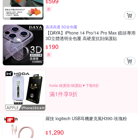
599
$
券
高清高透 3D全包覆
【DAYA】iPhone 14 Pro/14 Pro Max 鏡頭專用
3D立體透明全包覆 高硬度抗刮保護貼
190
$
券
hoda 保護殼/保護貼▼下殺9折
滿1件享9折
羅技 logitech USB耳機麥克風H390-玫瑰粉
1,290
$