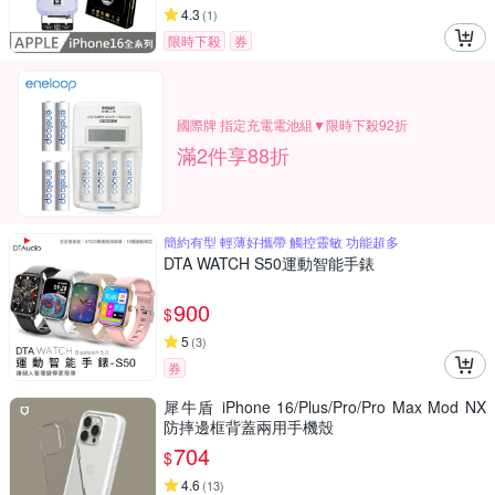
4.3
(
1
)
限時下殺
券
國際牌 指定充電電池組▼限時下殺92折
滿2件享88折
簡約有型 輕薄好攜帶 觸控靈敏 功能超多
DTA WATCH S50運動智能手錶
900
$
5
(
3
)
券
犀牛盾 iPhone 16/Plus/Pro/Pro Max Mod NX
防摔邊框背蓋兩用手機殼
704
$
4.6
(
13
)