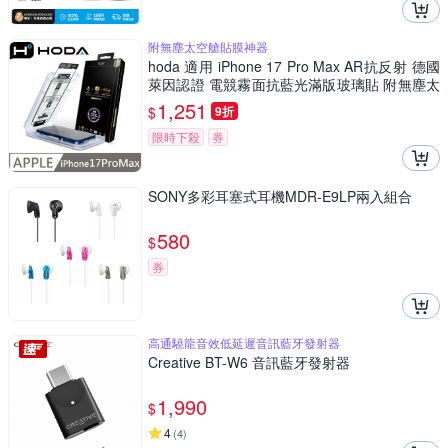
附無塵太空艙貼膜神器
hoda 適用 iPhone 17 Pro Max AR抗反射 德國
萊因認證 電競霧面抗藍光滿版玻璃貼 附無塵太
空艙貼膜神器
1,251
$
9折
限時下殺
券
SONY多彩耳塞式耳機MDR-E9LP兩入組合
580
$
券
高通驍龍音效低延遲音訊藍牙發射器
Creative BT-W6 音訊藍牙發射器
1,990
$
4
(
4
)