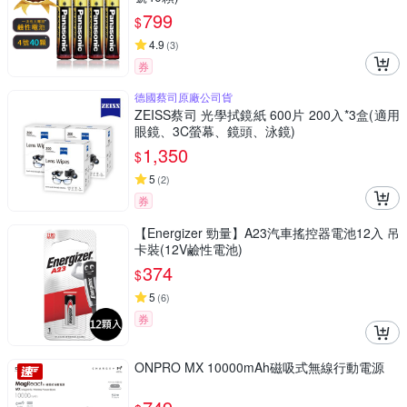
799
$
4.9
(
3
)
券
德國蔡司原廠公司貨
ZEISS蔡司 光學拭鏡紙 600片 200入*3盒(適用
眼鏡、3C螢幕、鏡頭、泳鏡)
1,350
$
5
(
2
)
券
【Energizer 勁量】A23汽車搖控器電池12入 吊
卡裝(12V鹼性電池)
374
$
5
(
6
)
券
ONPRO MX 10000mAh磁吸式無線行動電源