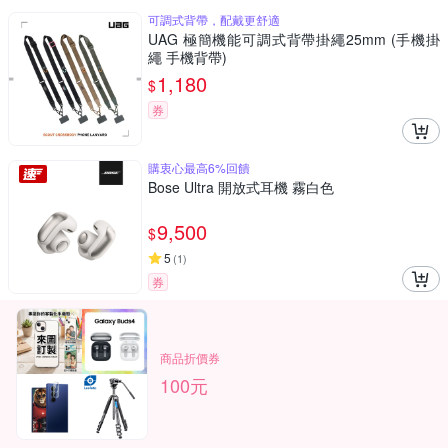
可調式背帶，配戴更舒適
UAG 極簡機能可調式背帶掛繩25mm (手機掛
繩 手機背帶)
1,180
$
券
購衷心最高6%回饋
Bose Ultra 開放式耳機 霧白色
9,500
$
5
(
1
)
券
商品折價券
100元