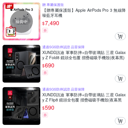
贈 專屬保護殼
【贈專屬保護殼】Apple AirPods Pro 3 無線降
噪藍牙耳機
補貨中
7,490
$
券
通過SGS防摔認證 品質保障
XUNDD訊迪 軍事防摔+自帶玻璃貼 三星 Galax
y Z Fold8 鏡頭全包覆 摺疊磁吸手機殼(夜幕黑)
690
$
券
通過SGS防摔認證 品質保障
XUNDD訊迪 軍事防摔+自帶玻璃貼 三星 Galax
y Z Flip8 鏡頭全包覆 摺疊磁吸手機殼(夜幕黑
590
$
券