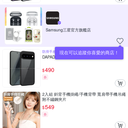
Samsung三星官方旗艦店
防滑手感
DAPAD Google Pixel 11 晶亮岩防摔保護殼
490
$
券
2入組 斜背手機掛繩/手機背帶 寬肩帶手機吊繩
附不鏽鋼夾片
549
$
券