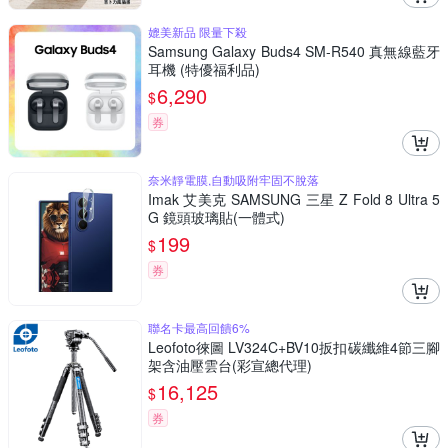
媲美新品 限量下殺
Samsung Galaxy Buds4 SM-R540 真無線藍牙
耳機 (特優福利品)
6,290
$
券
奈米靜電膜,自動吸附牢固不脫落
Imak 艾美克 SAMSUNG 三星 Z Fold 8 Ultra 5
G 鏡頭玻璃貼(一體式)
199
$
券
聯名卡最高回饋6%
Leofoto徠圖 LV324C+BV10扳扣碳纖維4節三腳
架含油壓雲台(彩宣總代理)
16,125
$
券