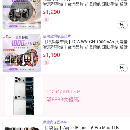
智慧型手錶｜台灣晶片 超長續航 運動手錶 通話
手錶 藍牙 健身
補貨中
1,290
$
券
使用台灣瑞昱晶片
【特殊錶帶款】DTA WATCH 1000mAh 大電量
智慧型手錶｜台灣晶片 超長續航 運動手錶 通話
手錶 藍牙 健身
1,190
$
券
iPhone17 直降千元起
滿8888大優惠
供應商保固半年
【福利品】Apple iPhone 16 Pro Max 1TB