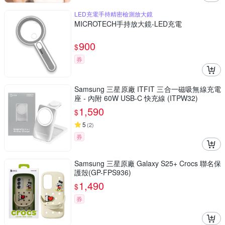
LED充電手持精密檢測放大鏡
MICROTECH手持放大鏡-LED充電
900
$
券
Samsung 三星原廠 ITFIT 三合一磁吸無線充電
座 - 內附 60W USB-C 快充線 (ITPW32)
1,590
$
5
(
2
)
券
Samsung 三星原廠 Galaxy S25+ Crocs 聯名保
護殼(GP-FPS936)
1,490
$
券