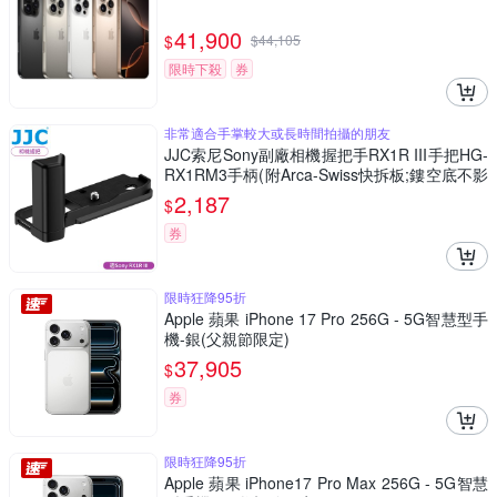
41,900
$
$
44,105
限時下殺
券
非常適合手掌較大或長時間拍攝的朋友
JJC索尼Sony副廠相機握把手RX1R III手把HG-
RX1RM3手柄(附Arca-Swiss快拆板;鏤空底不影
響電池記憶卡更換)Camera Hand Grip
2,187
$
券
限時狂降95折
Apple 蘋果 iPhone 17 Pro 256G - 5G智慧型手
機-銀(父親節限定)
37,905
$
券
限時狂降95折
Apple 蘋果 iPhone17 Pro Max 256G - 5G智慧