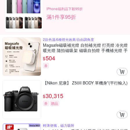
iPhone福利品下殺95折
滿1件享95折
2款色溫/6種燈光效果/自由調角度
Magsafe磁吸補光燈 自拍補光燈 打亮燈 冷光燈
暖光燈 隨拍磁吸架 磁吸自拍燈 手機補光燈 手
機鏡子 補光神器
504
$
券
【Nikon 尼康】 Z50II BODY 單機身*(平行輸入)
30,315
$
券
贈品
輕薄便攜，磁力吸附