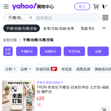
Yahoo購物中心
登入
手機/相機/
耳機/穿戴
手機/相機/耳機/穿戴
家電/冷氣/視聽/按摩
電腦/零組件/週邊/
全部分類
手機/相機/耳機/穿戴
全部
手機配件
相機配件
智慧穿戴
相機
分類
分類
品牌
快速到貨
有現貨
挑戰低價
價格低到
客製化需知詳細如下
TRON-客製化手機殼-四角防摔殼-太空殼-磁吸
殼-機甲殼
20
$
券