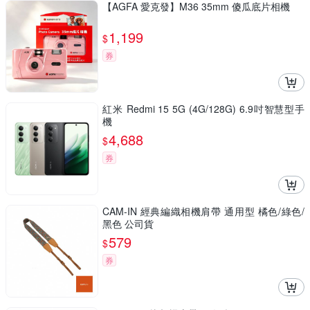
【AGFA 愛克發】M36 35mm 傻瓜底片相機
1,199
$
券
紅米 Redmi 15 5G (4G/128G) 6.9吋智慧型手
機
4,688
$
券
CAM-IN 經典編織相機肩帶 通用型 橘色/綠色/
黑色 公司貨
579
$
券