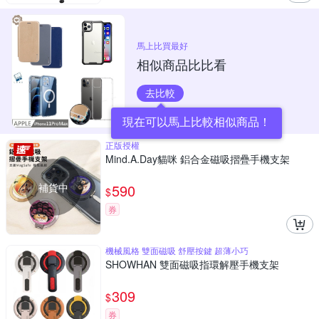
馬上比買最好
相似商品比比看
去比較
正版授權
Mind.A.Day貓咪 鋁合金磁吸摺疊手機支架
補貨中
590
$
券
機械風格 雙面磁吸 舒壓按鍵 超薄小巧
SHOWHAN 雙面磁吸指環解壓手機支架
309
$
券