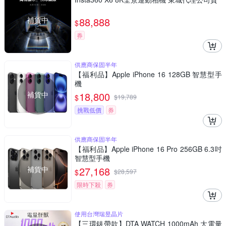
補貨中
88,888
$
券
供應商保固半年
【福利品】Apple iPhone 16 128GB 智慧型手
機
補貨中
18,800
$
$
19,789
挑戰低價
券
供應商保固半年
【福利品】Apple iPhone 16 Pro 256GB 6.3吋
智慧型手機
補貨中
27,168
$
$
28,597
限時下殺
券
使用台灣瑞昱晶片
【三環錶帶款】DTA WATCH 1000mAh 大電量