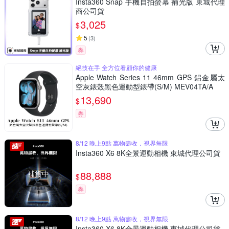
Insta360 Snap 手機自拍螢幕 補光版 東城代理
商公司貨
3,025
$
5
(
3
)
券
絕技在手 全方位看顧你的健康
Apple Watch Series 11 46mm GPS 鋁金屬太
空灰錶殼黑色運動型錶帶(S/M) MEV04TA/A
13,690
$
券
8/12 晚上9點 萬物盡收，視界無限
Insta360 X6 8K全景運動相機 東城代理公司貨
補貨中
88,888
$
券
8/12 晚上9點 萬物盡收，視界無限
Insta360 X6 8K全景運動相機 東城代理公司貨