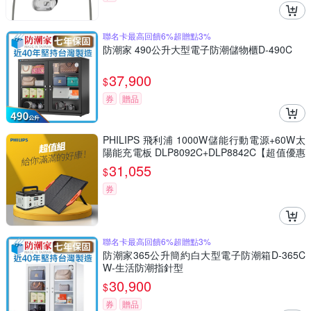
聯名卡最高回饋6%超贈點3%
防潮家 490公升大型電子防潮儲物櫃D-490C
37,900
$
券
贈品
PHILIPS 飛利浦 1000W儲能行動電源+60W太
陽能充電板 DLP8092C+DLP8842C【超值優惠
組】
31,055
$
券
聯名卡最高回饋6%超贈點3%
防潮家365公升簡約白大型電子防潮箱D-365C
W-生活防潮指針型
30,900
$
券
贈品