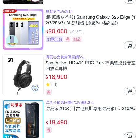
原廠保固/品況佳
(贈原廠皮革殼) Samsung Galaxy S25 Edge (1
2G/256G) AI 旗艦機 (原廠S++福利品)
20,000
$
$
21,052
挑戰低價
券
贈品
購衷心會員最高回饋6%
Sennheiser HD 490 PRO Plus 專業監聽錄音室
開放式耳機
18,900
$
5
(
1
)
券
聯名卡最高回饋6%超贈點3%
防潮家 215公升吉他貝斯專用防潮箱FD-215AG
18,490
$
券