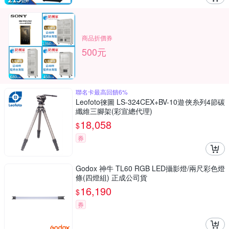
商品折價券
500元
聯名卡最高回饋6%
Leofoto徠圖 LS-324CEX+BV-10遊俠糸列4節碳
纖維三腳架(彩宣總代理)
18,058
$
券
Godox 神牛 TL60 RGB LED攝影燈/兩尺彩色燈
條(四燈組) 正成公司貨
16,190
$
券