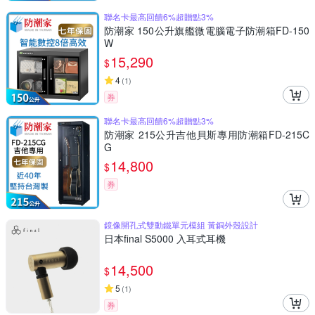
聯名卡最高回饋6%超贈點3%
防潮家 150公升旗艦微電腦電子防潮箱FD-150
W
15,290
$
4
(
1
)
券
聯名卡最高回饋6%超贈點3%
防潮家 215公升吉他貝斯專用防潮箱FD-215C
G
14,800
$
券
鏡像開孔式雙動鐵單元模組 黃銅外殼設計
日本final S5000 入耳式耳機
14,500
$
5
(
1
)
券