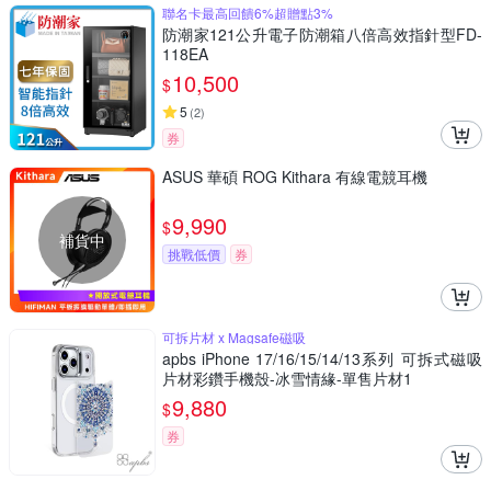
聯名卡最高回饋6%超贈點3%
防潮家121公升電子防潮箱八倍高效指針型FD-
118EA
10,500
$
5
(
2
)
券
ASUS 華碩 ROG Kithara 有線電競耳機
9,990
$
補貨中
挑戰低價
券
可拆片材 x Magsafe磁吸
apbs iPhone 17/16/15/14/13系列 可拆式磁吸
片材彩鑽手機殼-冰雪情緣-單售片材1
9,880
$
券