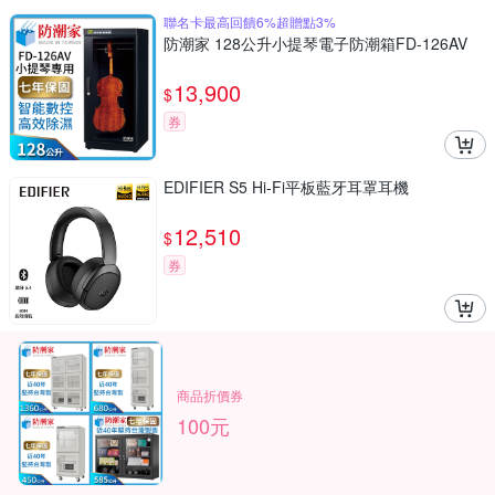
聯名卡最高回饋6%超贈點3%
防潮家 128公升小提琴電子防潮箱FD-126AV
13,900
$
券
EDIFIER S5 Hi-Fi平板藍牙耳罩耳機
12,510
$
券
商品折價券
100元