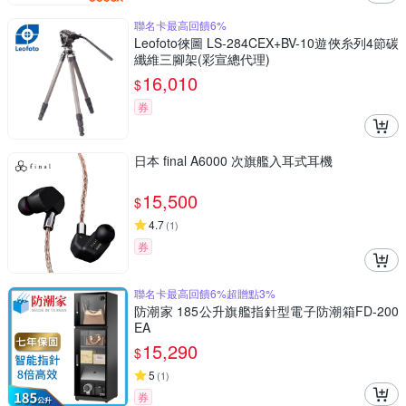
聯名卡最高回饋6%
Leofoto徠圖 LS-284CEX+BV-10遊俠糸列4節碳
纖維三腳架(彩宣總代理)
16,010
$
券
日本 final A6000 次旗艦入耳式耳機
15,500
$
4.7
(
1
)
券
聯名卡最高回饋6%超贈點3%
防潮家 185公升旗艦指針型電子防潮箱FD-200
EA
15,290
$
5
(
1
)
券