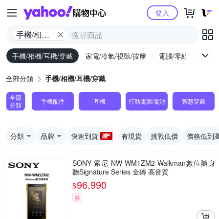
Yahoo購物中心
登入
手機/相機/
耳機/穿戴
手機/相機/耳機/穿戴
家電/冷氣/視聽/按摩
電腦/零組件/週邊/
全部分類
手機/相機/耳機/穿戴
全部
手機配件
耳機
行動電源/電池
智慧穿戴
分類
分類
品牌
快速到貨
有現貨
挑戰低價
價格低到
SONY 索尼 NW-WM1ZM2 Walkman數位隨身
聽Signature Series 金磚 高音質
96,990
$
券