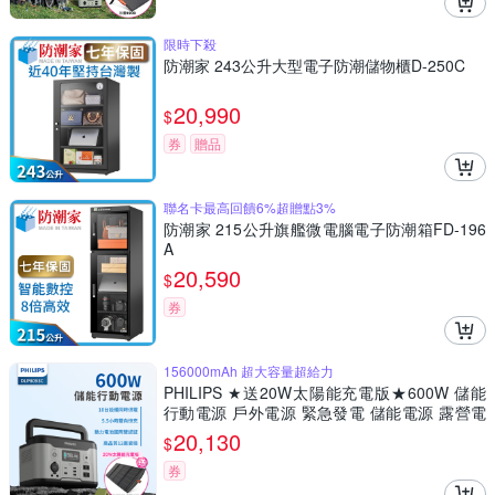
限時下殺
防潮家 243公升大型電子防潮儲物櫃D-250C
20,990
$
券
贈品
聯名卡最高回饋6%超贈點3%
防潮家 215公升旗艦微電腦電子防潮箱FD-196
A
20,590
$
券
156000mAh 超大容量超給力
PHILIPS ★送20W太陽能充電版★600W 儲能
行動電源 戶外電源 緊急發電 儲能電源 露營電
源 DLP8093C
20,130
$
券