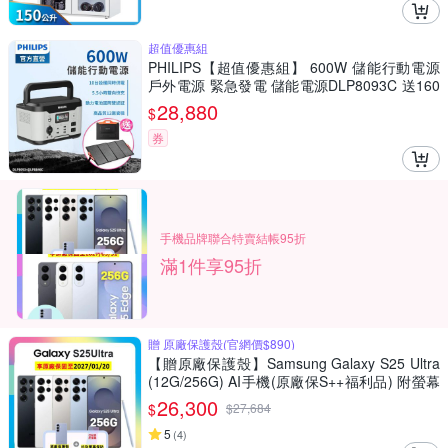
超值優惠組
PHILIPS【超值優惠組】 600W 儲能行動電源
戶外電源 緊急發電 儲能電源DLP8093C 送160
W 太陽能板(DLP8093C+DLP8846C)
28,880
$
券
手機品牌聯合特賣結帳95折
滿1件享95折
贈 原廠保護殼(官網價$890)
【贈原廠保護殼】Samsung Galaxy S25 Ultra
(12G/256G) AI手機(原廠保S++福利品) 附螢幕
保貼
26,300
$
$
27,684
5
(
4
)