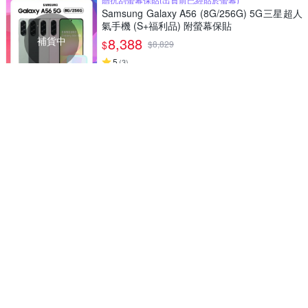
Samsung Galaxy A56 (8G/256G) 5G三星超人
氣手機 (S+福利品) 附螢幕保貼
補貨中
8,388
$
$
8,829
5
(
3
)
挑戰低價
券
S系列入門款 用料設計高規格且價格親民
Final S3000 入耳式耳機
7,990
$
券
可拆片材 x Magsafe磁吸
apbs iPhone 17/16/15/14/13系列 可拆式磁吸
片材彩鑽手機殼-炫-單售片材2
7,880
$
挑戰低價
券
日本原廠製造品質保證