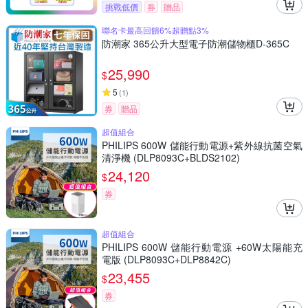
挑戰低價
券
贈品
聯名卡最高回饋6%超贈點3%
防潮家 365公升大型電子防潮儲物櫃D-365C
25,990
$
5
(
1
)
券
贈品
超值組合
PHILIPS 600W 儲能行動電源+紫外線抗菌空氣
清淨機 (DLP8093C+BLDS2102)
24,120
$
券
超值組合
PHILIPS 600W 儲能行動電源 +60W太陽能充
電版 (DLP8093C+DLP8842C)
23,455
$
券