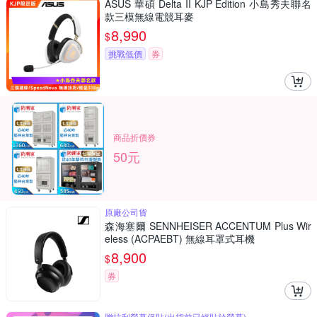
ASUS 華碩 Delta II KJP Edition 小島秀夫聯名
款三模無線電競耳麥
8,990
$
挑戰低價
券
商品折價券
50元
原廠公司貨
森海塞爾 SENNHEISER ACCENTUM Plus Wir
eless (ACPAEBT) 無線耳罩式耳機
8,900
$
券
贈抗刮螢幕保貼(出貨前已經貼於螢幕)