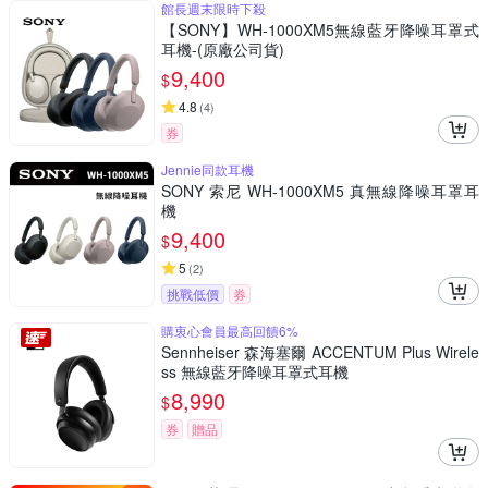
館長週末限時下殺
【SONY】WH-1000XM5無線藍牙降噪耳罩式
耳機-(原廠公司貨)
9,400
$
4.8
(
4
)
券
Jennie同款耳機
SONY 索尼 WH-1000XM5 真無線降噪耳罩耳
機
9,400
$
5
(
2
)
挑戰低價
券
購衷心會員最高回饋6%
Sennheiser 森海塞爾 ACCENTUM Plus Wirele
ss 無線藍牙降噪耳罩式耳機
8,990
$
券
贈品