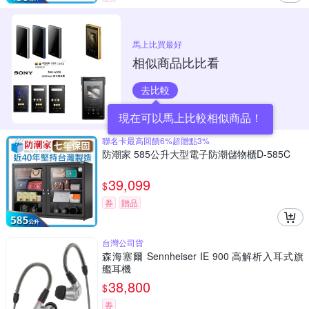
馬上比買最好
相似商品比比看
去比較
現在可以馬上比較相似商品！
聯名卡最高回饋6%超贈點3%
防潮家 585公升大型電子防潮儲物櫃D-585C
39,099
$
券
贈品
台灣公司貨
森海塞爾 Sennheiser IE 900 高解析入耳式旗
艦耳機
38,800
$
券