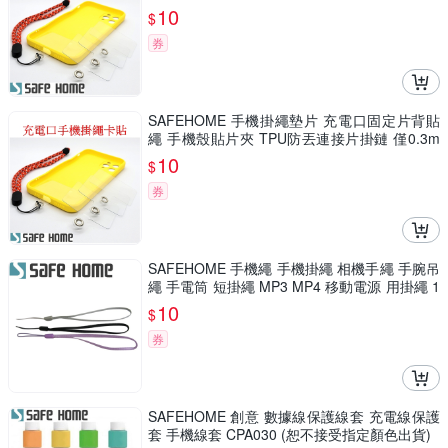
m 厚 CPA043
10
$
券
SAFEHOME 手機掛繩墊片 充電口固定片背貼
繩 手機殼貼片夾 TPU防丟連接片掛鏈 僅0.3m
m 厚 CPA042
10
$
券
SAFEHOME 手機繩 手機掛繩 相機手繩 手腕吊
繩 手電筒 短掛繩 MP3 MP4 移動電源 用掛繩 1
3公分長 CPA017
10
$
券
SAFEHOME 創意 數據線保護線套 充電線保護
套 手機線套 CPA030 (恕不接受指定顏色出貨)