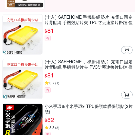
(十入) SAFEHOME 手機掛繩墊片 充電口固定
片背貼繩 手機殼貼片夾 TPU防丟連接片掛鏈 僅
0.3mm 厚 CPA042
81
$
券
(十入) SAFEHOME 手機掛繩墊片 充電口固定
片背貼繩 手機殼貼片夾 PVC防丟連接片掛鏈 僅
0.45mm 厚 CPA043
81
$
3.7
(
1
)
券
小米手環8/小米手環9 TPU保護軟膜保護貼(2片
裝)
82
$
3.8
(
8
)
券