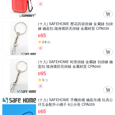
券
(十入) SAFEHOME 壓花四節掛鍊 金屬鏈 扣掛
鍊 鑰匙扣 隨身碟防丟掛鏈 金屬材質 CPA039
65
$
3.8
(
2
)
券
(十入) SAFEHOME 蛇骨掛鏈 金屬鏈 扣掛鍊 鑰
匙扣 隨身碟防丟掛鏈 金屬材質 CPA040
65
$
3
(
1
)
券
(十入) SAFEHOME 手機掛繩 鑰匙吊繩 玩具公
仔五金配件小繩子 6公分長 CPA029
65
$