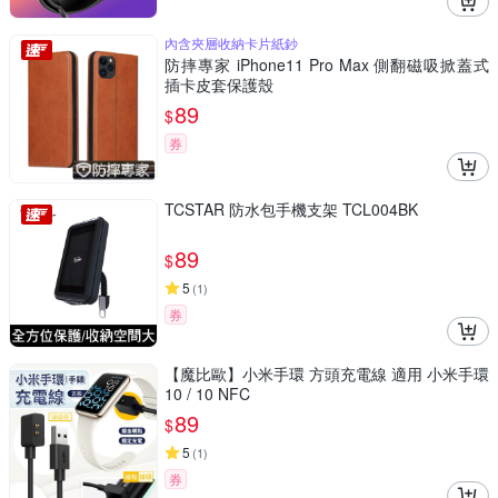
內含夾層收納卡片紙鈔
防摔專家 iPhone11 Pro Max 側翻磁吸掀蓋式
插卡皮套保護殼
89
$
券
TCSTAR 防水包手機支架 TCL004BK
89
$
5
(
1
)
券
【魔比歐】小米手環 方頭充電線 適用 小米手環
10 / 10 NFC
89
$
5
(
1
)
券