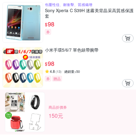
包覆性佳、耐衝擊、質感備增
Sony Xperia C S39H 迷霧美背晶采高質感保護
套
98
$
券
小米手環5/6/7 單色錶帶腕帶
98
$
4.8
(
13
)
總銷量>50
券
贈品
商品折價券
150元