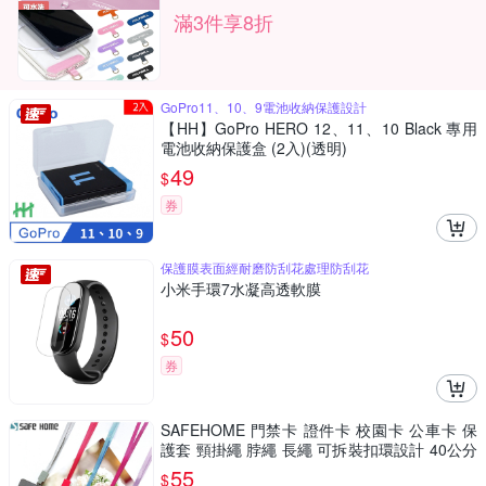
滿3件享8折
GoPro11、10、9電池收納保護設計
【HH】GoPro HERO 12、11、10 Black 專用
電池收納保護盒 (2入)(透明)
49
$
券
保護膜表面經耐磨防刮花處理防刮花
小米手環7水凝高透軟膜
50
$
券
SAFEHOME 門禁卡 證件卡 校園卡 公車卡 保
護套 頸掛繩 脖繩 長繩 可拆裝扣環設計 40公分
長 (恕不接受指定顏色出貨) CPA032
55
$