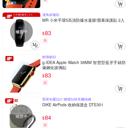
邊角超服貼
MR 小米手環5高清防爆水凝膜/螢幕保護貼 2入
補貨中
83
$
券
輕薄耐刮
g-IDEA Apple Watch 38MM 智慧型藍牙手錶防
爆鋼化玻璃貼
83
$
券
緊密包覆設計 贈環扣與耳機掛繩
DIKE AirPods 收納保護盒 DTE301
補貨中
84
$
券