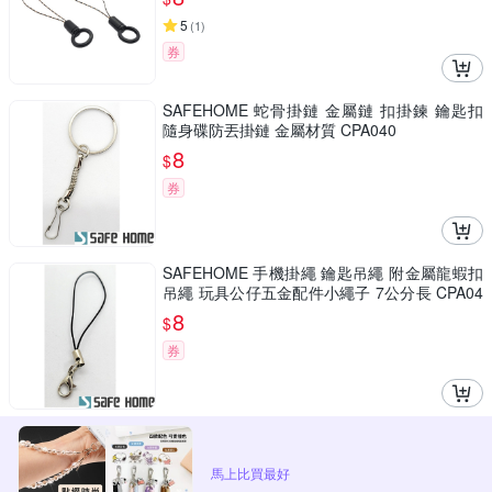
5
(
1
)
券
SAFEHOME 蛇骨掛鏈 金屬鏈 扣掛鍊 鑰匙扣
隨身碟防丟掛鏈 金屬材質 CPA040
8
$
券
SAFEHOME 手機掛繩 鑰匙吊繩 附金屬龍蝦扣
吊繩 玩具公仔五金配件小繩子 7公分長 CPA04
1
8
$
券
馬上比買最好