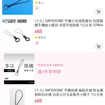
3
(
1
)
券
(十入) SAFEHOME 手機小吊環塑膠扣 扣環圓
圈手機鏈小繩頭 吊環手指掛繩 7公分長 CPA04
4
65
$
4.5
(
2
)
券
POK支架▼下殺95折
滿1件享95折
(十入) SAFEHOME 手機掛繩 鑰匙吊繩 附金屬
龍蝦扣吊繩 玩具公仔五金配件小繩子 7公分長
CPA041
65
$