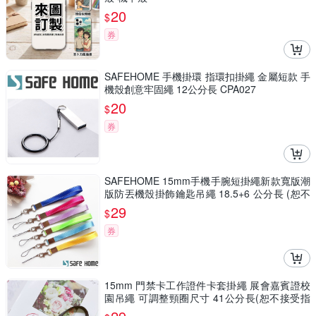
20
$
券
SAFEHOME 手機掛環 指環扣掛繩 金屬短款 手
機殼創意牢固繩 12公分長 CPA027
20
$
券
SAFEHOME 15mm手機手腕短掛繩新款寬版潮
版防丟機殼掛飾鑰匙吊繩 18.5+6 公分長 (恕不
接受指定顏色出貨) CPA035
29
$
券
15mm 門禁卡工作證件卡套掛繩 展會嘉賓證校
園吊繩 可調整頸圈尺寸 41公分長(恕不接受指
定顏色出貨) CPA038