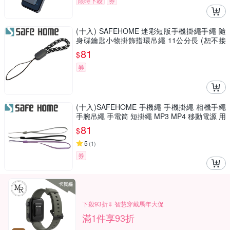
限時下殺
券
(十入) SAFEHOME 迷彩短版手機掛繩手繩 隨
身碟鑰匙小物掛飾指環吊繩 11公分長 (恕不接
受指定顏色出貨) CPA045
81
$
券
(十入)SAFEHOME 手機繩 手機掛繩 相機手繩
手腕吊繩 手電筒 短掛繩 MP3 MP4 移動電源 用
掛繩 13公分長 CPA017
81
$
5
(
1
)
券
下殺93折⇓ 智慧穿戴馬年大促
滿1件享93折