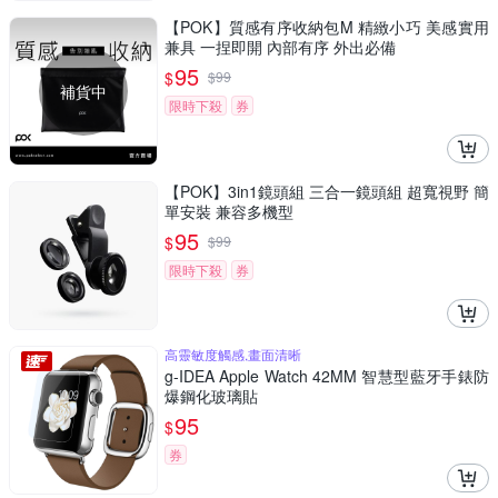
【POK】質感有序收納包M 精緻小巧 美感實用
兼具 一捏即開 內部有序 外出必備
95
$
$
99
補貨中
限時下殺
券
【POK】3in1鏡頭組 三合一鏡頭組 超寬視野 簡
單安裝 兼容多機型
95
$
$
99
限時下殺
券
高靈敏度觸感,畫面清晰
g-IDEA Apple Watch 42MM 智慧型藍牙手錶防
爆鋼化玻璃貼
95
$
券