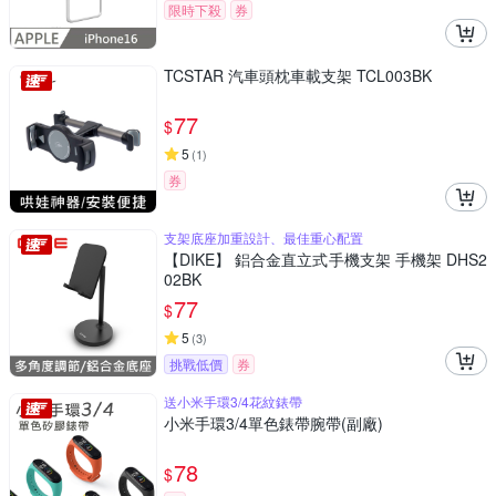
限時下殺
券
TCSTAR 汽車頭枕車載支架 TCL003BK
77
$
5
(
1
)
券
支架底座加重設計、最佳重心配置
【DIKE】 鋁合金直立式手機支架 手機架 DHS2
02BK
77
$
5
(
3
)
挑戰低價
券
送小米手環3/4花紋錶帶
小米手環3/4單色錶帶腕帶(副廠)
78
$