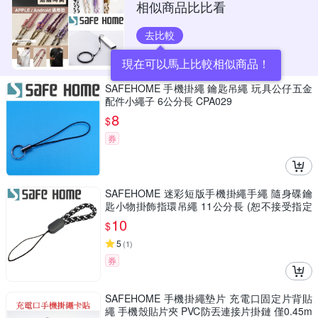
相似商品比比看
去比較
現在可以馬上比較相似商品！
SAFEHOME 手機掛繩 鑰匙吊繩 玩具公仔五金
配件小繩子 6公分長 CPA029
8
$
券
SAFEHOME 迷彩短版手機掛繩手繩 隨身碟鑰
匙小物掛飾指環吊繩 11公分長 (恕不接受指定
顏色出貨) CPA045
10
$
5
(
1
)
券
SAFEHOME 手機掛繩墊片 充電口固定片背貼
繩 手機殼貼片夾 PVC防丟連接片掛鏈 僅0.45m