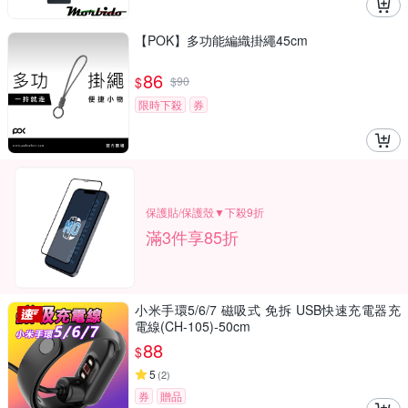
【POK】多功能編織掛繩45cm
86
$
$
90
限時下殺
券
保護貼/保護殼▼下殺9折
滿3件享85折
小米手環5/6/7 磁吸式 免拆 USB快速充電器充
電線(CH-105)-50cm
88
$
5
(
2
)
券
贈品