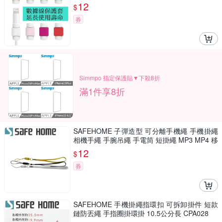
12
$
券
Simmpo 指定保護貼▼下殺8折
滿1件享8折
SAFEHOME 子彈造型 可分離手機繩 手機掛繩
相機手繩 手腕吊繩 手電筒 短掛繩 MP3 MP4 移
動電源 用掛繩 13公分長 CPA019
12
$
券
SAFEHOME 手機掛繩指環扣 可拆卸掛件 短款
鏈防丟繩 手指圈掛環掛 10.5公分長 CPA028