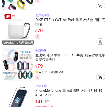
券
全方位防護
DIKE DTE311WT Air Pods晶透收納套-附防丟
扣環
79
$
券
全新升級
魔比歐 小米手環 8 / 9 / 10 共用 純色矽膠錶帶
金屬接頭設計
79
$
4.7
(
21
)
總銷量>100
券
平價首選
PhoneMo iphone 亮面玻璃貼 適用 17 16 15 1
4 13 12 11
81
$
$
89