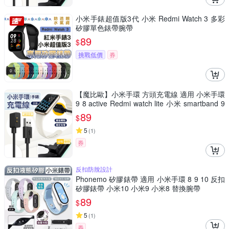
小米手錶超值版3代 小米 Redmi Watch 3 多彩
矽膠單色錶帶腕帶
89
$
挑戰低價
券
【魔比歐】小米手環 方頭充電線 適用 小米手環
9 8 active Redmi watch lite 小米 smartband 9
pro
89
$
5
(
1
)
券
反扣防脫設計
Phonemo 矽膠錶帶 適用 小米手環 8 9 10 反扣
矽膠錶帶 小米10 小米9 小米8 替換腕帶
89
$
5
(
1
)
券