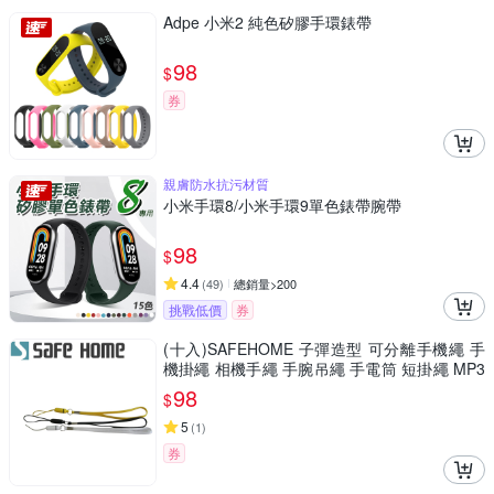
Adpe 小米2 純色矽膠手環錶帶
98
$
券
親膚防水抗污材質
小米手環8/小米手環9單色錶帶腕帶
98
$
4.4
(
49
)
總銷量>200
挑戰低價
券
(十入)SAFEHOME 子彈造型 可分離手機繩 手
機掛繩 相機手繩 手腕吊繩 手電筒 短掛繩 MP3
MP4 移動電源 用掛繩 13公分長 CPA019
98
$
5
(
1
)
券