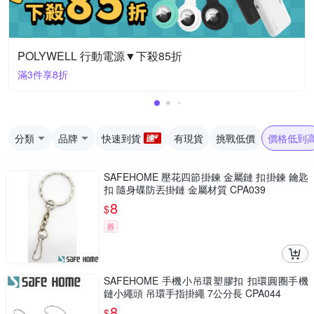
POLYWELL 行動電源▼下殺85折
滿3件享8折
分類
品牌
快速到貨
有現貨
挑戰低價
價格低到
SAFEHOME 壓花四節掛鍊 金屬鏈 扣掛鍊 鑰匙
扣 隨身碟防丟掛鏈 金屬材質 CPA039
8
$
券
SAFEHOME 手機小吊環塑膠扣 扣環圓圈手機
鏈小繩頭 吊環手指掛繩 7公分長 CPA044
8
$