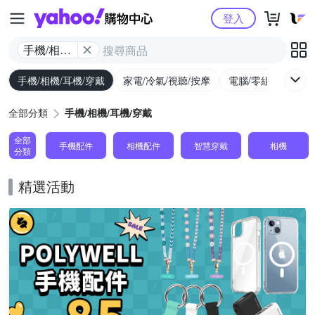
Yahoo購物中心
登入
手機/相機/
耳機/穿戴
手機/相機/耳機/穿戴
家電/冷氣/視聽/按摩
電腦/零組件/週邊/
全部分類
手機/相機/耳機/穿戴
全部
手機配件
相機配件
智慧穿戴
相機
分類
精選活動