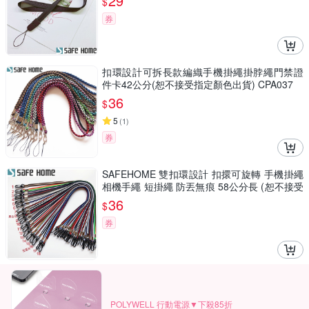
29
$
券
扣環設計可拆長款編織手機掛繩掛脖繩門禁證
件卡42公分(恕不接受指定顏色出貨) CPA037
36
$
5
(
1
)
券
SAFEHOME 雙扣環設計 扣擐可旋轉 手機掛繩
相機手繩 短掛繩 防丟無痕 58公分長 (恕不接受
指定顏色出貨) CPA034
36
$
券
POLYWELL 行動電源▼下殺85折