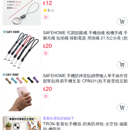
12
$
5
(
1
)
券
SAFEHOME 可調節圓繩 手機掛繩 相機手繩 手
腕吊繩 短掛繩 移動電源 用掛繩 21.5公分長 (恕
不接受指定顏色出貨) CPA026
20
$
券
SAFEHOME 手機防摔背貼綁帶懶人單手操作背
面幫貼簡易手機支架 CPA031(恕不接受指定顏
色出貨)
20
$
券
客製化需知詳細如下
TRON-客製化手機殼-四角防摔殼-太空殼-磁吸
殼-機甲殼