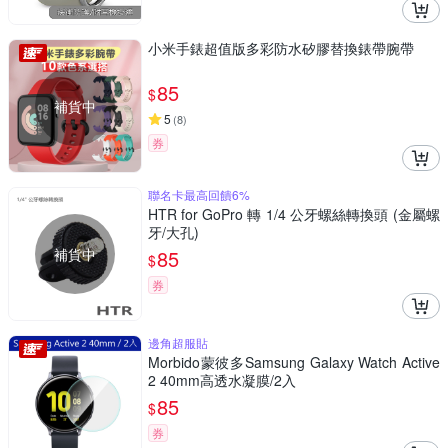
小米手錶超值版多彩防水矽膠替換錶帶腕帶
85
$
補貨中
5
(
8
)
券
聯名卡最高回饋6%
HTR for GoPro 轉 1/4 公牙螺絲轉換頭 (金屬螺
牙/大孔)
補貨中
85
$
券
邊角超服貼
Morbido蒙彼多Samsung Galaxy Watch Active
2 40mm高透水凝膜/2入
85
$
券