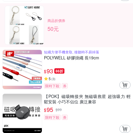
商品折價券
50元
短繩方便手機拿取, 接聽時不易掉落
POLYWELL 矽膠掛繩 長19cm
93
$
86折
5
(
3
)
限時下殺
券
【POK】磁吸轉接夾 無磁吸救星 超強吸力 輕
鬆安裝 小巧不佔位 廣泛兼容
95
$
$
99
限時下殺
券