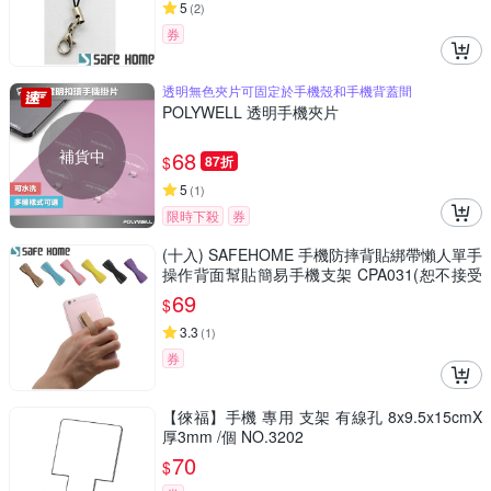
5
(
2
)
券
透明無色夾片可固定於手機殼和手機背蓋間
POLYWELL 透明手機夾片
補貨中
68
$
87折
5
(
1
)
限時下殺
券
(十入) SAFEHOME 手機防摔背貼綁帶懶人單手
操作背面幫貼簡易手機支架 CPA031(恕不接受
指定顏色出貨)
69
$
3.3
(
1
)
券
【徠福】手機 專用 支架 有線孔 8x9.5x15cmX
厚3mm /個 NO.3202
70
$