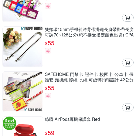
券
雙扣環15mm手機斜跨背帶掛繩長肩帶掛帶長度
可調70~128公分(恕不接受指定顏色出貨) CPA
036
55
$
券
SAFEHOME 門禁卡 證件卡 校園卡 公車卡 保
護套 頸掛繩 脖繩 長繩 可旋轉扣環設計 42公分
長 (恕不接受指定顏色出貨) CPA033
55
$
券
綠聯 AirPods耳機保護套 Red
59
$