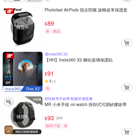
Photofast AirPods 指尖陀螺 旋轉皮革保護套
89
$
補貨中
券
贈品
適Insta360 X2
【HH】Insta360 X2 鋼化玻璃保護貼
91
$
5
(
1
)
券
韌性耐用手錶帶 配戴舒適親膚
MR 小米手錶 mi watch 拆卸式可調矽膠錶帶
補貨中
93
$
$
99
限時下殺
券