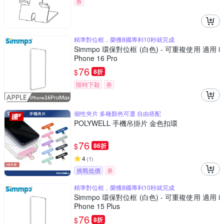
券
精準對位框，榮獲8國專利10秒就完成
Simmpo 環保對位框 (白色) - 可重複使用 適用 i
Phone 16 Pro
76
$
8折
限時下殺
券
個性夾片 多種顏色可選 自由搭配
POLYWELL 手機吊掛片 金色扣環
76
$
86折
4
(
1
)
挑戰低價
券
精準對位框，榮獲8國專利10秒就完成
Simmpo 環保對位框 (白色) - 可重複使用 適用 i
Phone 15 Plus
76
$
8折