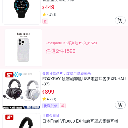
449
$
4.7
(
3
)
券
katespade i16系列殼▼2入$1520
任選2件1520
專業音效晶片，虛擬71環繞效果
FOXXRAY 波賽頓響狐USB電競耳麥(FXR-HAU
-37)
899
$
4.7
(
1
)
挑戰低價
券
世貨公司貨
日本Final VR3000 EX 無線耳罩式電競耳機