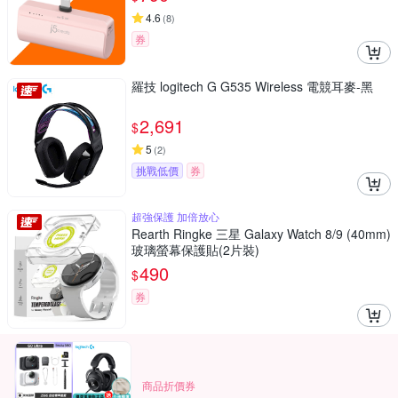
4.6
(
8
)
券
羅技 logitech G G535 Wireless 電競耳麥-黑
2,691
$
5
(
2
)
挑戰低價
券
超強保護 加倍放心
Rearth Ringke 三星 Galaxy Watch 8/9 (40mm)
玻璃螢幕保護貼(2片裝)
490
$
券
商品折價券