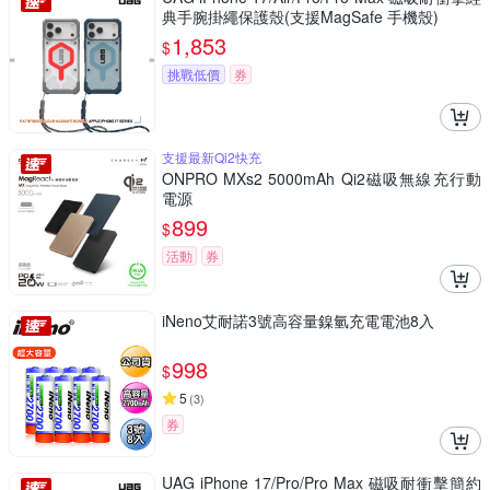
典手腕掛繩保護殼(支援MagSafe 手機殼)
1,853
$
挑戰低價
券
支援最新Qi2快充
ONPRO MXs2 5000mAh Qi2磁吸無線充行動
電源
899
$
活動
券
iNeno艾耐諾3號高容量鎳氫充電電池8入
998
$
5
(
3
)
券
UAG iPhone 17/Pro/Pro Max 磁吸耐衝擊簡約