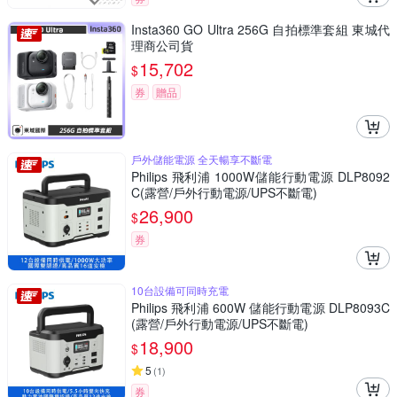
Insta360 GO Ultra 256G 自拍標準套組 東城代
理商公司貨
15,702
$
券
贈品
戶外儲能電源 全天暢享不斷電
Philips 飛利浦 1000W儲能行動電源 DLP8092
C(露營/戶外行動電源/UPS不斷電)
26,900
$
券
10台設備可同時充電
Philips 飛利浦 600W 儲能行動電源 DLP8093C
(露營/戶外行動電源/UPS不斷電)
18,900
$
5
(
1
)
券