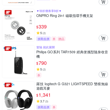
▼領折價券享9折▼
ONPRO Ring 2in1 磁吸指環手機支架
339
$
5
(
2
)
挑戰低價
券
贈品
冒險 就此展開
Philips GO系列 TAR1509 經典便攜型隨身收音
機
790
$
5
(
2
)
券
羅技 logitech G G321 LIGHTSPEED 雙模無線
遊戲耳麥
1,341
$
3.7
(
3
)
挑戰低價
券