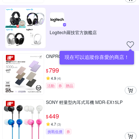
Logitech羅技官方旗艦店
ONPRO MXs 5000mAh 磁吸無線充行動電源
現在可以追蹤你喜愛的商店！
799
$
4.9
(
4
)
活動
券
贈品
SONY 輕量型內耳式耳機 MDR-EX15LP
449
$
4.7
(
3
)
挑戰低價
券