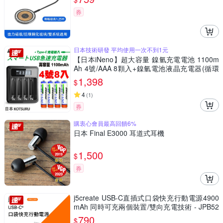
券
日本技術研發 平均使用一次不到1元
【日本iNeno】超大容量 鎳氫充電電池 1100m
Ah 4號/AAA 8顆入+鎳氫電池液晶充電器(循環
發電 充電電池 戶外露營 電池 存電 不斷電 高容
1,398
$
量 儲電 隨時充)
4
(
1
)
券
購衷心會員最高回饋6%
日本 Final E3000 耳道式耳機
1,500
$
券
j5create USB-C直插式口袋快充行動電源4900
mAh 同時可充兩個裝置/雙向充電技術 - JPB52
20R(魅力粉)
790
$