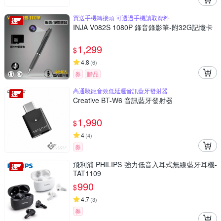
買送手機轉接頭 可透過手機讀取資料
INJA V082S 1080P 錄音錄影筆-附32G記憶卡
1,299
$
4.8
(
6
)
券
贈品
高通驍龍音效低延遲音訊藍牙發射器
Creative BT-W6 音訊藍牙發射器
1,990
$
4
(
4
)
券
飛利浦 PHILIPS 強力低音入耳式無線藍牙耳機-
TAT1109
990
$
4.7
(
3
)
券