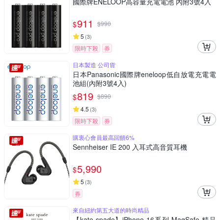
國際牌ENELOOP高容量充電電池 內附3號4入
911
$
$
990
5
(
3
)
限時下殺
券
日本製造 公司貨
日本Panasonic國際牌eneloop低自放電充電電
池組(內附3號4入)
819
$
$
890
4.5
(
3
)
限時下殺
券
購衷心會員最高回饋6%
Sennheiser IE 200 入耳式高音質耳機
5,990
$
5
(
3
)
券
來自紐約第五大道的時尚精品
【kate spade】iPhone 16系列 MagSafe 精品