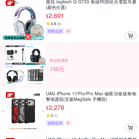
羅技 logitech G G733 無線RGB炫光電競耳麥
(顏色任選)
2,691
$
4.8
(
5
)
挑戰低價
券
商品折價券
100元
UAG iPhone 17/Pro/Pro Max 磁吸頂級版耐衝
擊保護殼(支援MagSafe 手機殼)
2,278
$
5
(
1
)
挑戰低價
券