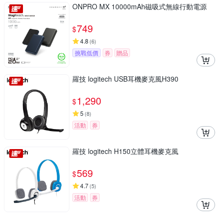
ONPRO MX 10000mAh磁吸式無線行動電源
749
$
4.8
(
6
)
挑戰低價
券
贈品
羅技 logitech USB耳機麥克風H390
1,290
$
5
(
8
)
活動
券
羅技 logitech H150立體耳機麥克風
569
$
4.7
(
5
)
活動
券