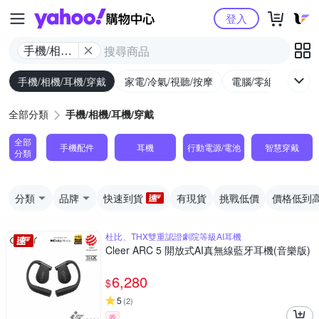
Yahoo購物中心
登入
手機/相機/
耳機/穿戴
手機/相機/耳機/穿戴
家電/冷氣/視聽/按摩
電腦/零組件/週邊/
全部分類
手機/相機/耳機/穿戴
全部
手機配件
耳機
行動電源/電池
智慧穿戴
分類
分類
品牌
快速到貨
有現貨
挑戰低價
價格低到
杜比、THX雙重認證劇院等級AI耳機
Cleer ARC 5 開放式AI真無線藍牙耳機(音樂版)
6,280
$
5
(
2
)
券