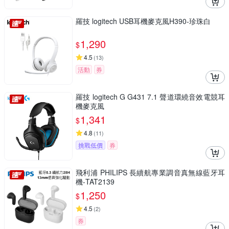
羅技 logitech USB耳機麥克風H390-珍珠白
1,290
$
4.5
(
13
)
活動
券
羅技 logitech G G431 7.1 聲道環繞音效電競耳
機麥克風
1,341
$
4.8
(
11
)
挑戰低價
券
飛利浦 PHILIPS 長續航專業調音真無線藍牙耳
機-TAT2139
1,250
$
4.5
(
2
)
券