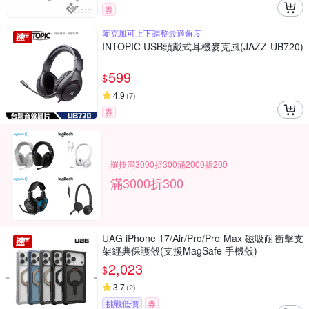
券
麥克風可上下調整最適角度
INTOPIC USB頭戴式耳機麥克風(JAZZ-UB720)
599
$
4.9
(
7
)
券
羅技滿3000折300滿2000折200
滿3000折300
UAG iPhone 17/Air/Pro/Pro Max 磁吸耐衝擊支
架經典保護殼(支援MagSafe 手機殼)
2,023
$
3.7
(
2
)
挑戰低價
券