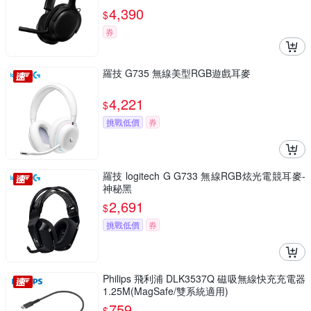
4,390
$
券
羅技 G735 無線美型RGB遊戲耳麥
4,221
$
挑戰低價
券
羅技 logitech G G733 無線RGB炫光電競耳麥-
神秘黑
2,691
$
挑戰低價
券
Philips 飛利浦 DLK3537Q 磁吸無線快充充電器
1.25M(MagSafe/雙系統適用)
759
$