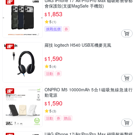
UAG iPhone 17 Air/Pro/Pro Max 磁吸耐衝擊都
會保護殼(支援MagSafe 手機殼)
1,853
$
5
(
1
)
挑戰低價
券
羅技 logitech H540 USB耳機麥克風
1,590
$
5
(
4
)
活動
券
ONPRO M5 10000mAh 5合1磁吸無線急速行
動電源
1,590
$
5
(
3
)
活動
券
贈品
UAG iPhone 17/Air/Pro/Pro Max 磁吸耐衝擊經