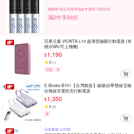
國際牌 指定充電電池組▼限時下殺92折
滿2件享88折
亞果元素 VIONTA L10 超薄型磁吸行動電源 (有
標示Wh/可上飛機)
1,190
$
5
(
1
)
活動
券
E-Books B101【台灣製造】磁吸自帶雙線五輸
出無線充電快充行動電源
1,350
$
5
(
3
)
券
日本製造 公司貨