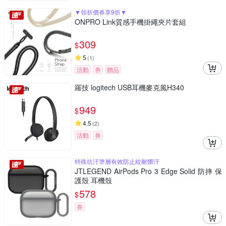
▼領折價券享9折▼
ONPRO Link質感手機掛繩夾片套組
309
$
5
(
1
)
活動
券
贈品
羅技 logitech USB耳機麥克風H340
949
$
4.5
(
2
)
活動
券
特殊抗汙塗層有效防止紋耐髒汙
JTLEGEND AirPods Pro 3 Edge Solid 防摔 保
護殼 耳機殼
578
$
券