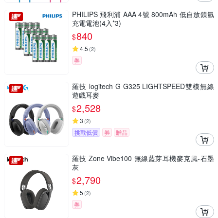
PHILIPS 飛利浦 AAA 4號 800mAh 低自放鎳氫
充電電池(4入*3)
840
$
4.5
(
2
)
券
羅技 logitech G G325 LIGHTSPEED雙模無線
遊戲耳麥
2,528
$
3
(
2
)
挑戰低價
券
贈品
羅技 Zone Vibe100 無線藍芽耳機麥克風-石墨
灰
2,790
$
5
(
2
)
券