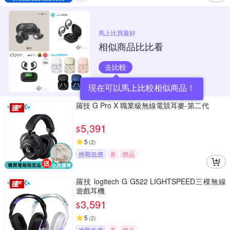
馬上比買最好
相似商品比比看
去比較
現在可以馬上比較相似商品！
羅技 G Pro X 職業級無線電競耳麥-第二代
5,391
$
5
(
2
)
挑戰低價
券
贈品
羅技 logitech G G522 LIGHTSPEED三模無線
遊戲耳機
3,591
$
5
(
2
)
挑戰低價
券
贈品