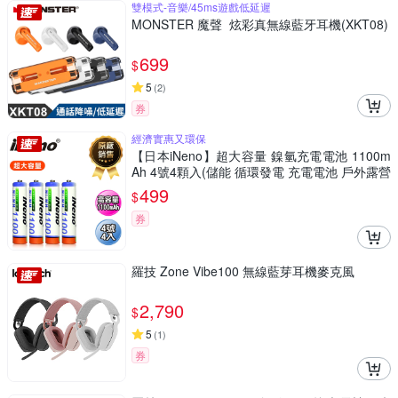
雙模式-音樂/45ms遊戲低延遲
MONSTER 魔聲 炫彩真無線藍牙耳機(XKT08)
699
$
5
(
2
)
券
經濟實惠又環保
【日本iNeno】超大容量 鎳氫充電電池 1100m
Ah 4號4顆入(儲能 循環發電 充電電池 戶外露營
電池 存電 不斷電)
499
$
券
羅技 Zone Vibe100 無線藍芽耳機麥克風
2,790
$
5
(
1
)
券