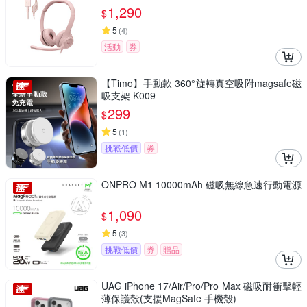
1,290
$
5
(
4
)
活動
券
【Timo】手動款 360°旋轉真空吸附magsafe磁
吸支架 K009
299
$
5
(
1
)
挑戰低價
券
ONPRO M1 10000mAh 磁吸無線急速行動電源
1,090
$
5
(
3
)
挑戰低價
券
贈品
UAG iPhone 17/Air/Pro/Pro Max 磁吸耐衝擊輕
薄保護殼(支援MagSafe 手機殼)