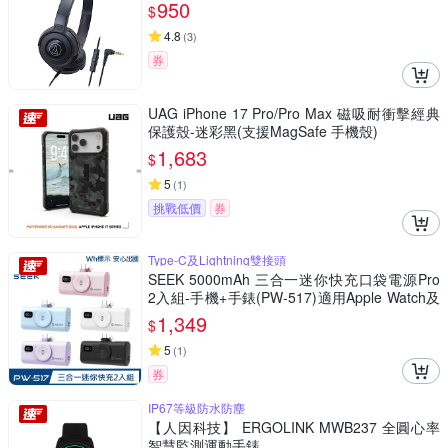
950
$
4.8
(
3
)
券
UAG iPhone 17 Pro/Pro Max 磁吸耐衝擊經典
保護殼-迷彩黑(支援MagSafe 手機殼)
1,683
$
5
(
1
)
挑戰低價
券
Type-C及Lightning雙接頭
SEEK 5000mAh 三合一迷你快充口袋電源Pro
2入組-手機+手錶(PW-517)適用Apple Watch及
Galaxy Watch
1,349
$
5
(
1
)
券
IP67等級防水防塵
【人因科技】 ERGOLINK MWB237 全圓心率
智慧監測運動手錶