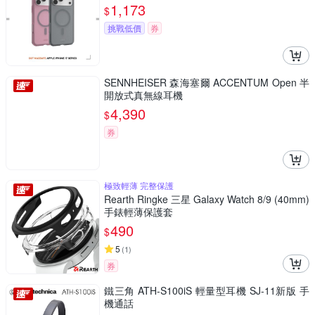
1,173
$
挑戰低價
券
SENNHEISER 森海塞爾 ACCENTUM Open 半
開放式真無線耳機
4,390
$
券
極致輕薄 完整保護
Rearth Ringke 三星 Galaxy Watch 8/9 (40mm)
手錶輕薄保護套
490
$
5
(
1
)
券
鐵三角 ATH-S100iS 輕量型耳機 SJ-11新版 手
機通話