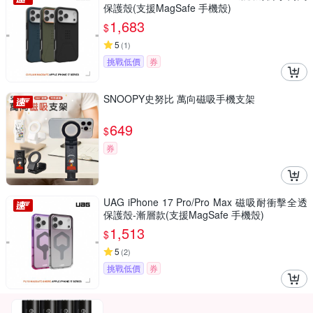
保護殼(支援MagSafe 手機殼)
1,683
$
5
(
1
)
挑戰低價
券
SNOOPY史努比 萬向磁吸手機支架
649
$
券
UAG iPhone 17 Pro/Pro Max 磁吸耐衝擊全透
保護殼-漸層款(支援MagSafe 手機殼)
1,513
$
5
(
2
)
挑戰低價
券