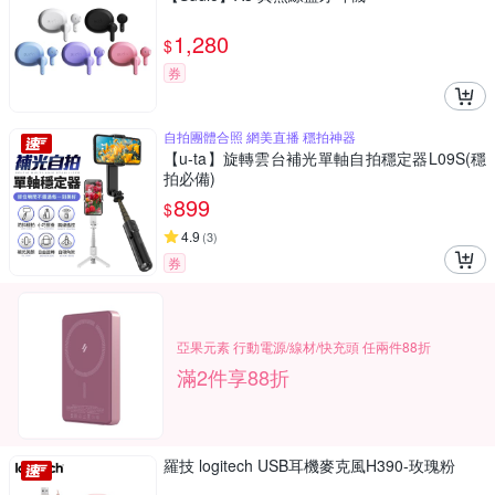
1,280
$
券
自拍團體合照 網美直播 穩拍神器
【u-ta】旋轉雲台補光單軸自拍穩定器L09S(穩
拍必備)
899
$
4.9
(
3
)
券
亞果元素 行動電源/線材/快充頭 任兩件88折
滿2件享88折
羅技 logitech USB耳機麥克風H390-玫瑰粉