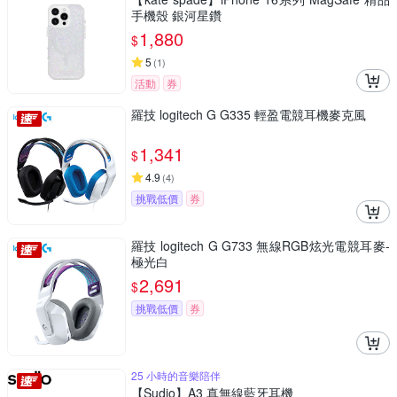
手機殼 銀河星鑽
1,880
$
5
(
1
)
活動
券
羅技 logitech G G335 輕盈電競耳機麥克風
1,341
$
4.9
(
4
)
挑戰低價
券
羅技 logitech G G733 無線RGB炫光電競耳麥-
極光白
2,691
$
挑戰低價
券
25 小時的音樂陪伴
【Sudio】A3 真無線藍牙耳機