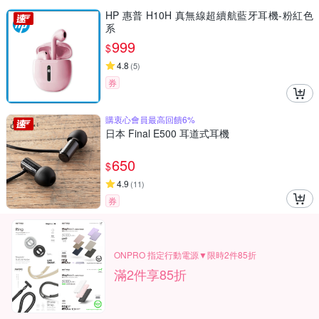
HP 惠普 H10H 真無線超續航藍牙耳機-粉紅色
系
999
$
4.8
(
5
)
券
購衷心會員最高回饋6%
日本 Final E500 耳道式耳機
650
$
4.9
(
11
)
券
ONPRO 指定行動電源▼限時2件85折
滿2件享85折