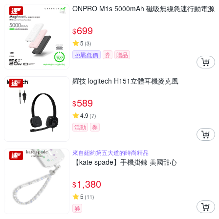
ONPRO M1s 5000mAh 磁吸無線急速行動電源
699
$
5
(
3
)
挑戰低價
券
贈品
羅技 logitech H151立體耳機麥克風
589
$
4.9
(
7
)
活動
券
來自紐約第五大道的時尚精品
【kate spade】手機掛鍊 美國甜心
1,380
$
5
(
11
)
券