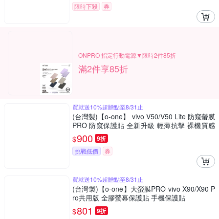
限時下殺
券
ONPRO 指定行動電源▼限時2件85折
滿2件享85折
買就送10%超贈點至8/31止
(台灣製)【o-one】 vivo V50/V50 Lite 防窺螢膜
PRO 防窺保護貼 全新升級 輕薄抗擊 裸機質感
划痕自動修復
900
$
9折
挑戰低價
券
買就送10%超贈點至8/31止
(台灣製)【o-one】大螢膜PRO vivo X90/X90 P
ro共用版 全膠螢幕保護貼 手機保護貼
801
$
9折