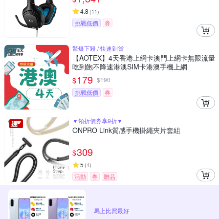
4.8
(
11
)
挑戰低價
券
驚爆下殺 / 快速到貨
【AOTEX】4天香港上網卡澳門上網卡無限流量
吃到飽不降速港澳SIM卡港澳手機上網
179
$
$
190
挑戰低價
券
▼領折價券享9折▼
ONPRO Link質感手機掛繩夾片套組
309
$
5
(
1
)
活動
券
贈品
馬上比買最好