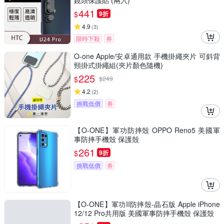
鏡頭保護貼 (兩入)
441
$
9折
4.9
(
3
)
限時下殺
券
O-one Apple/安卓通用款 手機掛繩夾片 可斜背
頸掛式掛繩組(夾片顏色隨機)
225
$
$
249
4.2
(
2
)
挑戰低價
券
【O-ONE】軍功防摔殼 OPPO Reno5 美國軍
事防摔手機殼 保護殼
261
$
9折
挑戰低價
券
【O-ONE】軍功II防摔殼-晶石版 Apple iPhone
12/12 Pro共用版 美國軍事防摔手機殼 保護殼