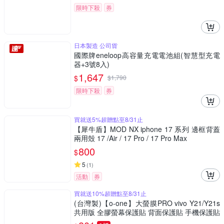
限時下殺
券
日本製造 公司貨
國際牌eneloop高容量充電電池組(智慧型充電
器+3號8入)
1,647
$
$
1,790
限時下殺
券
買就送5%超贈點至8/31止
【犀牛盾】MOD NX iphone 17 系列 邊框背蓋
兩用殼 17 /Air / 17 Pro / 17 Pro Max
800
$
5
(
1
)
活動
券
買就送10%超贈點至8/31止
(台灣製)【o-one】大螢膜PRO vivo Y21/Y21s
共用版 全膠螢幕保護貼 背面保護貼 手機保護貼