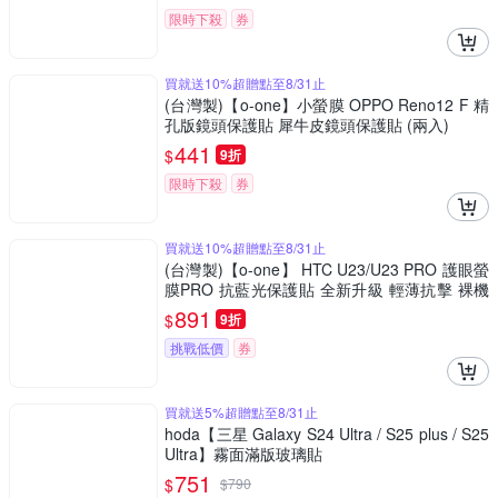
限時下殺
券
買就送10%超贈點至8/31止
(台灣製)【o-one】小螢膜 OPPO Reno12 F 精
孔版鏡頭保護貼 犀牛皮鏡頭保護貼 (兩入)
441
$
9折
限時下殺
券
買就送10%超贈點至8/31止
(台灣製)【o-one】 HTC U23/U23 PRO 護眼螢
膜PRO 抗藍光保護貼 全新升級 輕薄抗擊 裸機
質感 划痕自動修復
891
$
9折
挑戰低價
券
買就送5%超贈點至8/31止
hoda【三星 Galaxy S24 Ultra / S25 plus / S25
Ultra】霧面滿版玻璃貼
751
$
$
790