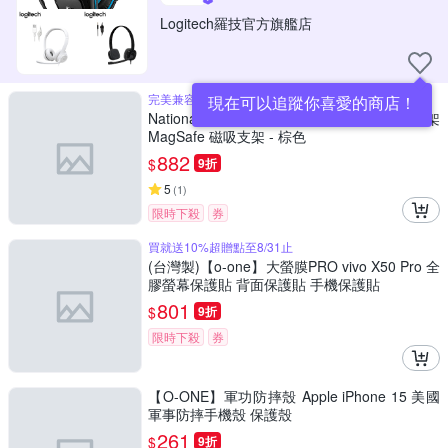
Logitech羅技官方旗艦店
完美兼容 MagSafe 的產品和手機殼
現在可以追蹤你喜愛的商店！
National Geographic 國家地理 磁吸卡夾支架
MagSafe 磁吸支架 - 棕色
882
$
9折
5
(
1
)
限時下殺
券
買就送10%超贈點至8/31止
(台灣製)【o-one】大螢膜PRO vivo X50 Pro 全
膠螢幕保護貼 背面保護貼 手機保護貼
801
$
9折
限時下殺
券
【O-ONE】軍功防摔殼 Apple iPhone 15 美國
軍事防摔手機殼 保護殼
261
$
9折