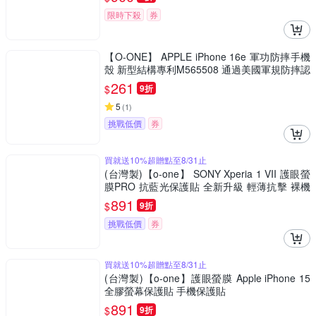
限時下殺
券
【O-ONE】 APPLE iPhone 16e 軍功防摔手機
殼 新型結構專利M565508 通過美國軍規防摔認
證標準MID810G
261
$
9折
5
(
1
)
挑戰低價
券
買就送10%超贈點至8/31止
(台灣製)【o-one】 SONY Xperia 1 VII 護眼螢
膜PRO 抗藍光保護貼 全新升級 輕薄抗擊 裸機
質感 划痕自動修復
891
$
9折
挑戰低價
券
買就送10%超贈點至8/31止
(台灣製)【o-one】護眼螢膜 Apple iPhone 15
全膠螢幕保護貼 手機保護貼
891
$
9折