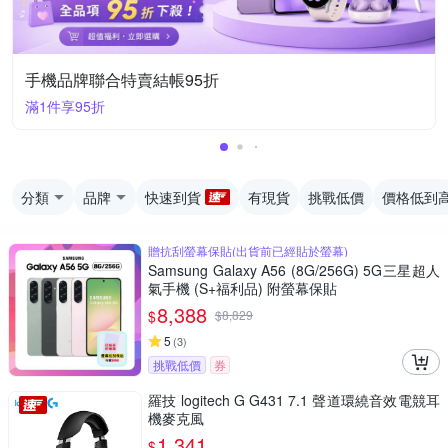
手機品牌聯合特賣結帳95折
滿1件享95折
分類
品牌
快速到貨
有現貨
挑戰低價
價格低到
贈抗刮螢幕保貼(出貨前已經貼於螢幕)
Samsung Galaxy A56 (8G/256G) 5G三星超人
氣手機 (S+福利品) 附螢幕保貼
8,388
$
$
8,829
5
(
3
)
挑戰低價
券
羅技 logitech G G431 7.1 聲道環繞音效電競耳
機麥克風
1,341
$