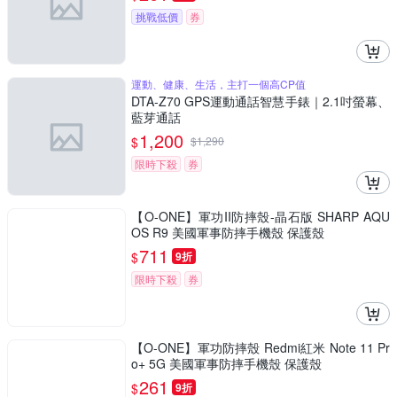
挑戰低價
券
運動、健康、生活，主打一個高CP值
DTA-Z70 GPS運動通話智慧手錶｜2.1吋螢幕、
藍芽通話
1,200
$
$
1,290
限時下殺
券
【O-ONE】軍功II防摔殼-晶石版 SHARP AQU
OS R9 美國軍事防摔手機殼 保護殼
711
$
9折
限時下殺
券
【O-ONE】軍功防摔殼 Redmi紅米 Note 11 Pr
o+ 5G 美國軍事防摔手機殼 保護殼
261
$
9折