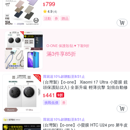
799
$
4.9
(
4
)
活動
券
贈品
O-ONE 保護殼/貼▼下殺9折
滿3件享85折
買就送10%超贈點至8/31止
(台灣製)【o-one】 Xiaomi 17 Ultra 小螢膜 鏡
頭保護貼(2入) 全新升級 輕薄抗擊 划痕自動修
復
441
$
9折
挑戰低價
券
買就送10%超贈點至8/31止
(台灣製)【o-one】小螢膜 HTC U24 pro 犀牛皮