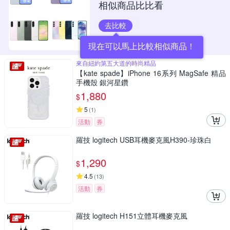
相似商品比比看
去比較
現在可以馬上比較相似商品！
來自紐約第五大道的時尚精品
【kate spade】iPhone 16系列 MagSafe 精品
手機殼 銀河星鑽
1,880
$
5
(
1
)
活動
券
羅技 logitech USB耳機麥克風H390-珍珠白
1,290
$
4.5
(
13
)
活動
券
羅技 logitech H151立體耳機麥克風