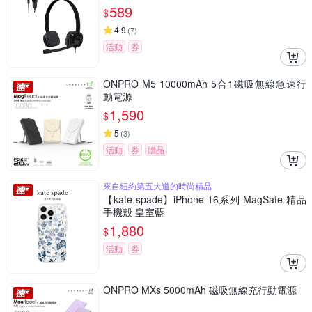
589
$
4.9
(
7
)
活動
券
ONPRO M5 10000mAh 5合1磁吸無線急速行
動電源
1,590
$
5
(
3
)
活動
券
贈品
來自紐約第五大道的時尚精品
【kate spade】iPhone 16系列 MagSafe 精品
手機殼 皇室藍
1,880
$
活動
券
ONPRO MXs 5000mAh 磁吸無線充行動電源