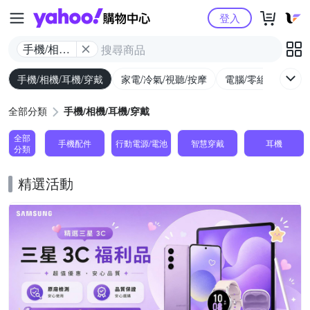
Yahoo購物中心
登入
手機/相機/
耳機/穿戴
手機/相機/耳機/穿戴
家電/冷氣/視聽/按摩
電腦/零組件/週邊/
全部分類
手機/相機/耳機/穿戴
全部
手機配件
行動電源/電池
智慧穿戴
耳機
分類
精選活動