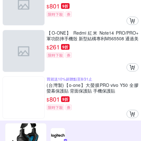
護貼
801
$
9折
限時下殺
券
【O-ONE】 Redmi 紅米 Note14 PRO/PRO+
軍功防摔手機殼 新型結構專利M565508 通過美
國軍規防摔認證標準MID810G
261
$
9折
限時下殺
券
買就送10%超贈點至8/31止
(台灣製)【o-one】大螢膜PRO vivo Y50 全膠
螢幕保護貼 背面保護貼 手機保護貼
801
$
9折
限時下殺
券