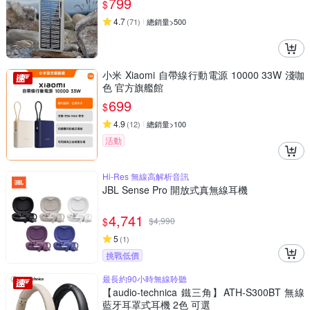
799
$
4.7
(
71
)
總銷量>500
小米 Xiaomi 自帶線行動電源 10000 33W 淺咖
色 官方旗艦館
699
$
4.9
(
12
)
總銷量>100
活動
Hi-Res 無線高解析音訊
JBL Sense Pro 開放式真無線耳機
4,741
$
$
4,990
5
(
1
)
挑戰低價
最長約90小時無線聆聽
【audio-technica 鐵三角】ATH-S300BT 無線
藍牙耳罩式耳機 2色 可選