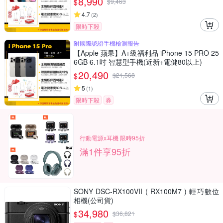
8,990
$
$
9,463
4.7
(
2
)
限時下殺
附國際認證手機檢測報告
【Apple 蘋果】A+級福利品 iPhone 15 PRO 25
6GB 6.1吋 智慧型手機(近新+電健80以上)
20,490
$
$
21,568
5
(
1
)
限時下殺
券
行動電源x耳機 限時95折
滿1件享95折
SONY DSC-RX100VII ( RX100M7 ) 輕巧數位
相機(公司貨)
34,980
$
$
36,821