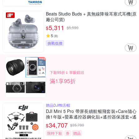
Beats Studio Buds + 真無線降噪耳塞式耳機(原
廠公司貨)
5,311
$
$
5,590
5
(
8
)
挑戰低價
下殺95折⇓ 單眼鏡頭
滿1享95折
贈品DJI鴨舌帽
DJI Mini 5 Pro 帶屏長續航暢飛套裝+Care隨心
換1年版+螢幕遙控器鋼化貼+遙控器保護套+遙
控器背帶+12030150氣密箱 (聯強公司貨)
34,707
$
$
35,780
限時下殺
券
贈品