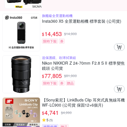
旗艦級全景運動相機
Insta360 X5 全景運動相機 標準套裝 (公司貨)
14,453
$
$
14,900
限時下殺
券
送保護鏡、吹球拭筆組
Nikon NIKKOR Z 24-70mm F2.8 S II 標準變焦
鏡頭 公司貨
77,805
$
$
81,900
限時下殺
券
贈品
【Sony索尼】LinkBuds Clip 耳夾式真無線耳機
WF-LC900 (公司貨 保固12+6個月)
4,741
$
$
4,990
5
(
5
)
挑戰低價
贈品