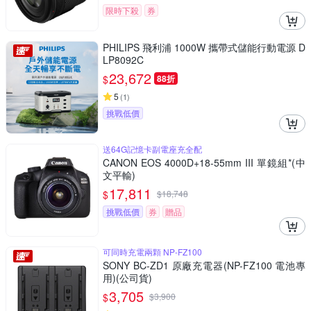
限時下殺
券
PHILIPS 飛利浦 1000W 攜帶式儲能行動電源 D
LP8092C
23,672
$
88折
5
(
1
)
挑戰低價
送64G記憶卡副電座充全配
CANON EOS 4000D+18-55mm III 單鏡組*(中
文平輸)
17,811
$
$
18,748
挑戰低價
券
贈品
可同時充電兩顆 NP-FZ100
SONY BC-ZD1 原廠充電器(NP-FZ100 電池專
用)(公司貨)
3,705
$
$
3,900