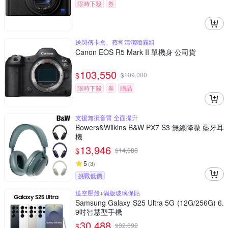
限時下殺
券
送閃傳卡盒、蔡司清潔噴霧組
Canon EOS R5 Mark II 單機身 公司貨
103,550
$
$
109,000
限時下殺
券
贈品
支援無損音質 全面提升
Bowers&Wilkins B&W PX7 S3 無線降噪 藍牙耳
機
13,946
$
$
14,680
5
(
3
)
挑戰低價
送空壓殼+滿版玻璃保貼
Samsung Galaxy S25 Ultra 5G (12G/256G) 6.
9吋智慧型手機
30,488
$
$
32,092