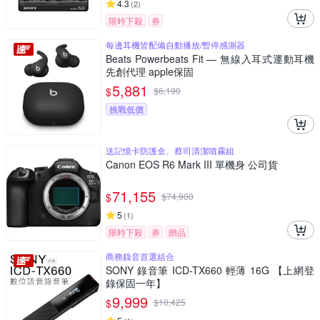
4.3
(
2
)
限時下殺
券
每邊耳機皆配備自動播放/暫停感測器
Beats Powerbeats Fit — 無線入耳式運動耳機
先創代理 apple保固
5,881
$
$
6,190
挑戰低價
送記憶卡防護盒、蔡司清潔噴霧組
Canon EOS R6 Mark III 單機身 公司貨
71,155
$
$
74,900
5
(
1
)
限時下殺
券
贈品
商務錄音首選組合
SONY 錄音筆 ICD-TX660 輕薄 16G 【上網登
錄保固一年】
9,999
$
$
10,425