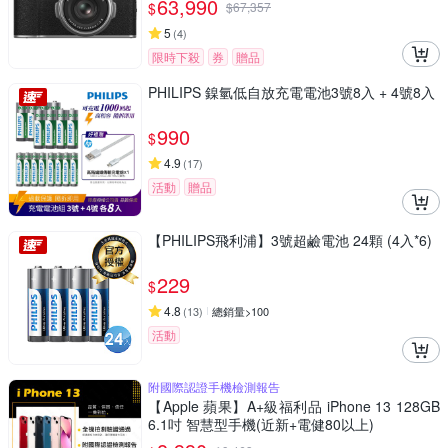
63,990
$
$
67,357
5
(
4
)
限時下殺
券
贈品
PHILIPS 鎳氫低自放充電電池3號8入 + 4號8入
990
$
4.9
(
17
)
活動
贈品
【PHILIPS飛利浦】3號超鹼電池 24顆 (4入*6)
229
$
4.8
(
13
)
總銷量>100
活動
附國際認證手機檢測報告
【Apple 蘋果】A+級福利品 iPhone 13 128GB
6.1吋 智慧型手機(近新+電健80以上)