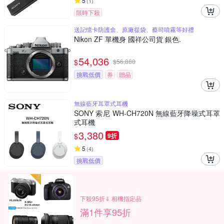
5
(
1
)
限時下殺
送記憶卡防護盒、原廠提袋、蔡司噴霧等好禮
Nikon ZF 單機身 國祥公司貨 銀色.
54,036
$
$
56,880
挑戰低價
券
贈品
無線藍牙耳罩式耳機
SONY 索尼 WH-CH720N 無線藍牙降噪式耳罩
式耳機
3,380
$
9折
5
(
4
)
挑戰低價
下殺95折⇓ 相機指定品
滿1件享95折