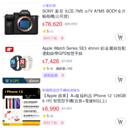
少量到貨
SONY 索尼 ILCE-7M5 α7V A7M5 BODY全片
幅相機(公司貨)
76,620
$
$
80,652
5
(
1
)
限時下殺
券
Apple Watch Series SE3 40mm 鋁金屬錶殼配
運動錶帶GPS智慧手錶
7,426
$
$
7,900
5
(
8
)
總銷量>100
挑戰低價
券
附國際認證手機檢測報告
【Apple 蘋果】A+級福利品 iPhone 12 128GB
6.1吋 智慧型手機(近新+電健80以上)
6,990
$
$
7,357
5
(
3
)
限時下殺
券