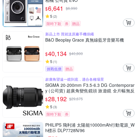
相機 公司貨 EVO
6,641
$
$
6,990
5
(
2
)
限時下殺
券
贈品
新品上市 買就送原廠手機掛繩
B&O Beoplay Grace 真無線藍牙音樂耳機
40,134
$
$
40,800
5
(
1
)
挑戰低價
贈品
超廣角望遠一鏡到底，適合各種場景
SIGMA 20-200mm F3.5-6.3 DG Contemporar
y (公司貨) 超廣角變焦鏡頭 旅遊鏡 全片幅無反
微單眼鏡頭
28,192
$
$
29,675
5
(
3
)
限時下殺
券
PHILIPS 飛利浦 太陽能10000mAh行動電源_W
h標示 DLP7728N/96