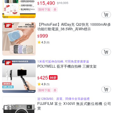
15,490
$
$
16,305
限時下殺
券
【PhotoFast】AllDay充 Qi2快充 10000mAh多
功能行動電源_38.5Wh_具Wh標示
999
$
4.3
(
8
)
1米長可延伸自拍棒, 可照角度更廣更遠
POLYWELL 藍牙手機自拍棒 三腳支架
425
$
86折
4.9
(
5
)
限時下殺
券
送128GV60、原電、閃傳卡盒等超值禮
FUJIFILM 富士 X100VI 無反式數位相機 公司
貨