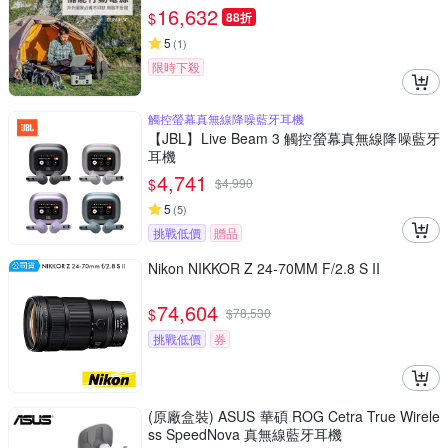
16,632
$
88折
5
(
1
)
限時下殺
觸控螢幕真無線降噪藍牙耳機
【JBL】Live Beam 3 觸控螢幕真無線降噪藍牙
耳機
4,741
$
$
4,990
5
(
5
)
挑戰低價
贈品
Nikon NIKKOR Z 24-70MM F/2.8 S II
74,604
$
$
78,530
挑戰低價
券
(原廠盒裝) ASUS 華碩 ROG Cetra True Wirele
ss SpeedNova 真無線藍牙耳機