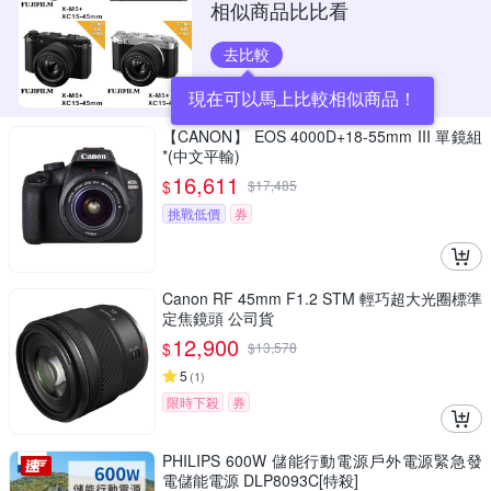
相似商品比比看
去比較
現在可以馬上比較相似商品！
【CANON】 EOS 4000D+18-55mm III 單鏡組
*(中文平輸)
16,611
$
$
17,485
挑戰低價
券
Canon RF 45mm F1.2 STM 輕巧超大光圈標準
定焦鏡頭 公司貨
12,900
$
$
13,578
5
(
1
)
限時下殺
券
PHILIPS 600W 儲能行動電源戶外電源緊急發
電儲能電源 DLP8093C[特殺]