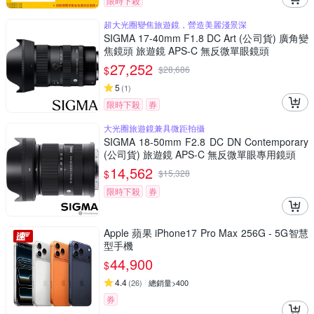
限時下殺
超大光圈變焦旅遊鏡，營造美麗淺景深
SIGMA 17-40mm F1.8 DC Art (公司貨) 廣角變
焦鏡頭 旅遊鏡 APS-C 無反微單眼鏡頭
27,252
$
$
28,686
5
(
1
)
限時下殺
券
大光圈旅遊鏡兼具微距拍攝
SIGMA 18-50mm F2.8 DC DN Contemporary
(公司貨) 旅遊鏡 APS-C 無反微單眼專用鏡頭
14,562
$
$
15,328
限時下殺
券
Apple 蘋果 iPhone17 Pro Max 256G - 5G智慧
型手機
44,900
$
4.4
(
26
)
總銷量>400
券