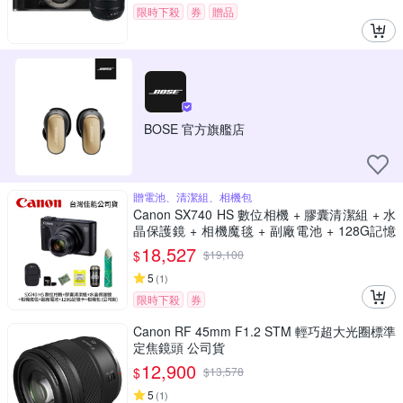
限時下殺
券
贈品
BOSE 官方旗艦店
贈電池、清潔組、相機包
Canon SX740 HS 數位相機 + 膠囊清潔組 + 水
晶保護鏡 + 相機魔毯 + 副廠電池 + 128G記憶
卡 + 相機包 (公司貨)
18,527
$
$
19,100
5
(
1
)
限時下殺
券
Canon RF 45mm F1.2 STM 輕巧超大光圈標準
定焦鏡頭 公司貨
12,900
$
$
13,578
5
(
1
)