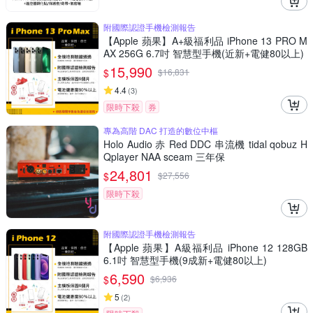
附國際認證手機檢測報告
【Apple 蘋果】A+級福利品 iPhone 13 PRO M
AX 256G 6.7吋 智慧型手機(近新+電健80以上)
15,990
$
$
16,831
4.4
(
3
)
限時下殺
券
專為高階 DAC 打造的數位中樞
Holo Audio 赤 Red DDC 串流機 tidal qobuz H
Qplayer NAA sceam 三年保
24,801
$
$
27,556
限時下殺
附國際認證手機檢測報告
【Apple 蘋果】A級福利品 iPhone 12 128GB
6.1吋 智慧型手機(9成新+電健80以上)
6,590
$
$
6,936
5
(
2
)