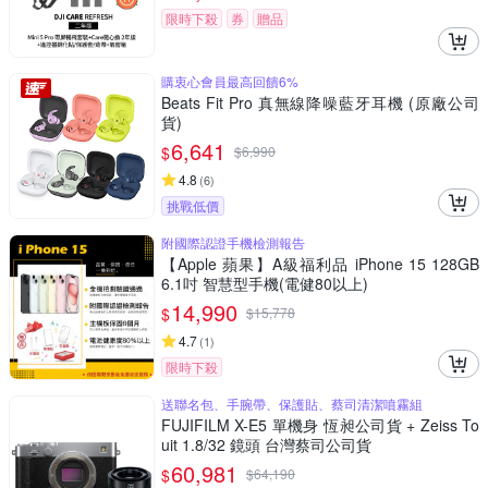
限時下殺
券
贈品
購衷心會員最高回饋6%
Beats Fit Pro 真無線降噪藍牙耳機 (原廠公司
貨)
6,641
$
$
6,990
4.8
(
6
)
挑戰低價
附國際認證手機檢測報告
【Apple 蘋果】A級福利品 iPhone 15 128GB
6.1吋 智慧型手機(電健80以上)
14,990
$
$
15,778
4.7
(
1
)
限時下殺
送聯名包、手腕帶、保護貼、蔡司清潔噴霧組
FUJIFILM X-E5 單機身 恆昶公司貨 + Zeiss To
uit 1.8/32 鏡頭 台灣蔡司公司貨
60,981
$
$
64,190