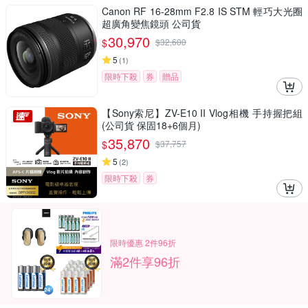
Canon RF 16-28mm F2.8 IS STM 輕巧大光圈
超廣角變焦鏡頭 公司貨
30,970
$
$
32,600
5
(
1
)
限時下殺
券
贈品
【Sony索尼】ZV-E10 II Vlog相機 手持握把組
(公司貨 保固18+6個月)
35,870
$
$
37,757
5
(
2
)
限時下殺
券
限時優惠 2件96折
滿2件享96折