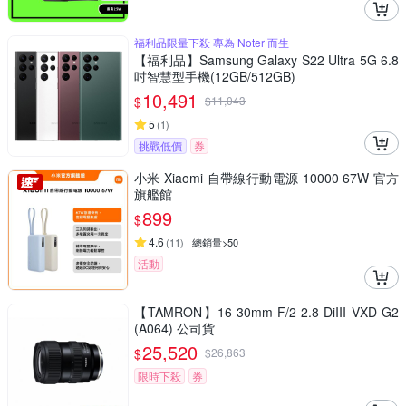
福利品限量下殺 專為 Noter 而生
【福利品】Samsung Galaxy S22 Ultra 5G 6.8
吋智慧型手機(12GB/512GB)
10,491
$
$
11,043
5
(
1
)
挑戰低價
券
小米 Xiaomi 自帶線行動電源 10000 67W 官方
旗艦館
899
$
4.6
(
11
)
總銷量>50
活動
【TAMRON】16-30mm F/2-2.8 DiIII VXD G2
(A064) 公司貨
25,520
$
$
26,863
限時下殺
券