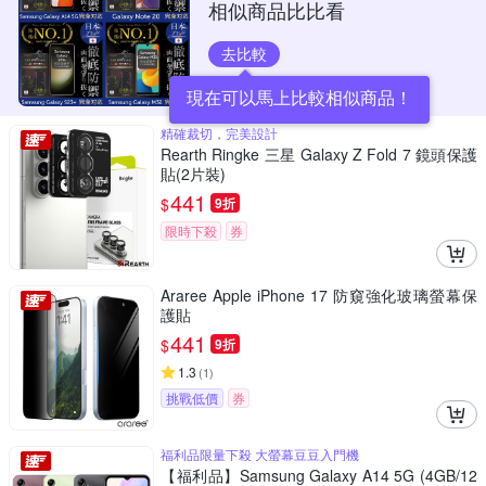
相似商品比比看
去比較
現在可以馬上比較相似商品！
精確裁切，完美設計
Rearth Ringke 三星 Galaxy Z Fold 7 鏡頭保護
貼(2片裝)
441
$
9折
限時下殺
券
Araree Apple iPhone 17 防窺強化玻璃螢幕保
護貼
441
$
9折
1.3
(
1
)
挑戰低價
券
福利品限量下殺 大螢幕豆豆入門機
【福利品】Samsung Galaxy A14 5G (4GB/12