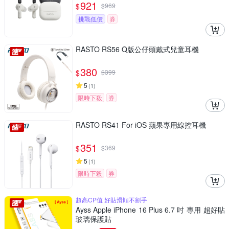
921
$
$
969
挑戰低價
券
RASTO RS56 Q版公仔頭戴式兒童耳機
380
$
$
399
5
(
1
)
限時下殺
券
RASTO RS41 For iOS 蘋果專用線控耳機
351
$
$
369
5
(
1
)
限時下殺
券
超高CP值 好貼滑順不割手
Ayss Apple iPhone 16 Plus 6.7 吋 專用 超好貼
玻璃保護貼