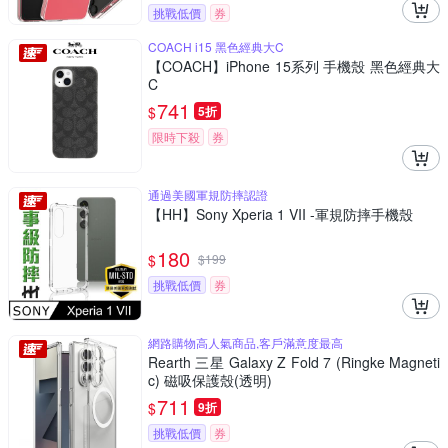
挑戰低價
券
COACH i15 黑色經典大C
【COACH】iPhone 15系列 手機殼 黑色經典大
C
741
$
5折
限時下殺
券
通過美國軍規防摔認證
【HH】Sony Xperia 1 VII -軍規防摔手機殼
180
$
$
199
挑戰低價
券
網路購物高人氣商品,客戶滿意度最高
Rearth 三星 Galaxy Z Fold 7 (Ringke Magneti
c) 磁吸保護殼(透明)
711
$
9折
挑戰低價
券