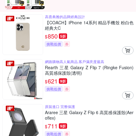
高貴典雅的品牌經典設計
【COACH】iPhone 14系列 精品手機殼 粉白色
經典大C
850
$
5折
挑戰低價
券
網路購物高人氣商品,客戶滿意度最高
Rearth 三星 Galaxy Z Flip 7 (Ringke Fusion)
高質感保護殼(透明)
621
$
9折
挑戰低價
券
原裝進口 完整保護
Araree 三星 Galaxy Z Flip 6 高質感保護殼(Aer
oflex)
711
$
9折
挑戰低價
券