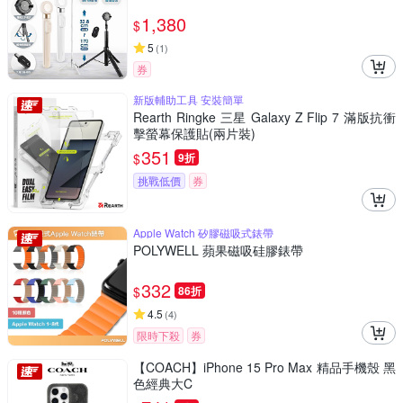
1,380
$
5
(
1
)
券
新版輔助工具 安裝簡單
Rearth Ringke 三星 Galaxy Z Flip 7 滿版抗衝
擊螢幕保護貼(兩片裝)
351
$
9折
挑戰低價
券
Apple Watch 矽膠磁吸式錶帶
POLYWELL 蘋果磁吸硅膠錶帶
332
$
86折
4.5
(
4
)
限時下殺
券
【COACH】iPhone 15 Pro Max 精品手機殼 黑
色經典大C