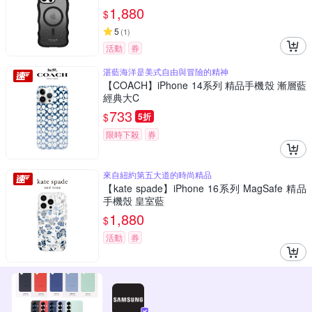
1,880
$
5
(
1
)
活動
券
湛藍海洋是美式自由與冒險的精神
【COACH】iPhone 14系列 精品手機殼 漸層藍
經典大C
733
$
5折
限時下殺
券
來自紐約第五大道的時尚精品
【kate spade】iPhone 16系列 MagSafe 精品
手機殼 皇室藍
1,880
$
活動
券