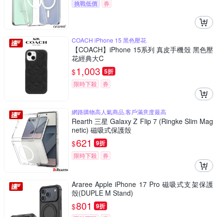
挑戰低價
券
COACH iPhone 15 黑色壓花
【COACH】iPhone 15系列 真皮手機殼 黑色壓
花經典大C
1,003
$
5折
限時下殺
券
網路購物高人氣商品,客戶滿意度最高
Rearth 三星 Galaxy Z Flip 7 (Ringke Slim Mag
netic) 磁吸式保護殼
621
$
9折
限時下殺
券
Araree Apple iPhone 17 Pro 磁吸式支架保護
殼(DUPLE M Stand)
801
$
9折