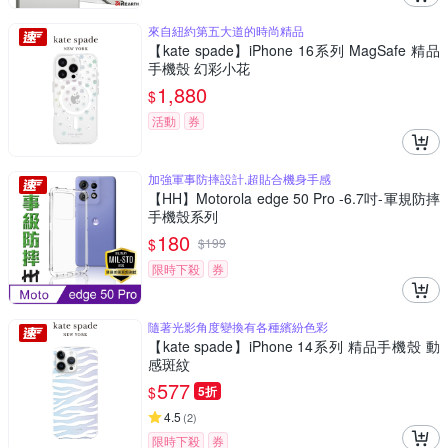
來自紐約第五大道的時尚精品
【kate spade】iPhone 16系列 MagSafe 精品
手機殼 幻彩小花
1,880
$
活動
券
加強軍事防摔設計,超貼合機身手感
【HH】Motorola edge 50 Pro -6.7吋-軍規防摔
手機殼系列
180
$
$
199
限時下殺
券
隨著光影角度變換有各種繽紛色彩
【kate spade】iPhone 14系列 精品手機殼 動
感斑紋
577
$
5折
4.5
(
2
)
限時下殺
券