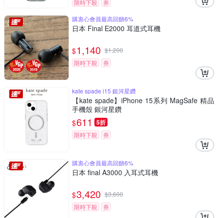
限時下殺
券
購衷心會員最高回饋6%
日本 Final E2000 耳道式耳機
1,140
$
$
1,200
限時下殺
券
kate spade i15 銀河星鑽
【kate spade】iPhone 15系列 MagSafe 精品
手機殼 銀河星鑽
611
$
5折
限時下殺
券
購衷心會員最高回饋6%
日本 final A3000 入耳式耳機
3,420
$
$
3,600
限時下殺
券