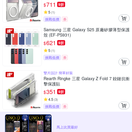
711
$
9折
5
(
1
)
挑戰低價
券
Samsung 三星 Galaxy S25 原廠矽膠薄型保護
殼 (EF-PS931)
621
$
9折
5
(
1
)
挑戰低價
券
雙片設計 簡單好裝
Rearth Ringke 三星 Galaxy Z Fold 7 鉸鏈抗衝
擊保護貼
351
$
9折
4.5
(
3
)
挑戰低價
券
馬上比買最好