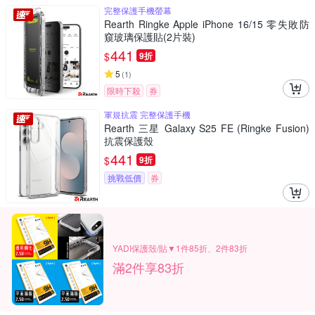
完整保護手機螢幕
Rearth Ringke Apple iPhone 16/15 零失敗防
窺玻璃保護貼(2片裝)
441
$
9折
5
(
1
)
限時下殺
券
軍規抗震 完整保護手機
Rearth 三星 Galaxy S25 FE (Ringke Fusion)
抗震保護殼
441
$
9折
挑戰低價
券
YADI保護殼/貼▼1件85折、2件83折
滿2件享83折