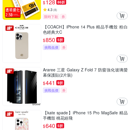
128
$
86折
4.3
(
8
)
限時下殺
券
【COACH】iPhone 14 Plus 精品手機殼 粉白
色經典大C
850
$
5折
挑戰低價
券
Araree 三星 Galaxy Z Fold 7 防窺強化玻璃螢
幕保護貼(2片裝)
441
$
9折
挑戰低價
券
【kate spade】iPhone 15 Pro MagSafe 精品
手機殼 桃花紛飛
640
$
5折