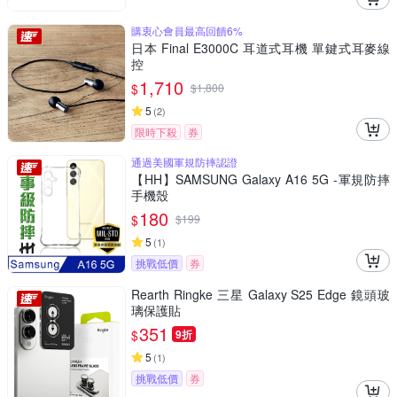
購衷心會員最高回饋6%
日本 Final E3000C 耳道式耳機 單鍵式耳麥線
控
1,710
$
$
1,800
5
(
2
)
限時下殺
券
通過美國軍規防摔認證
【HH】SAMSUNG Galaxy A16 5G -軍規防摔
手機殼
180
$
$
199
5
(
1
)
挑戰低價
券
Rearth Ringke 三星 Galaxy S25 Edge 鏡頭玻
璃保護貼
351
$
9折
5
(
1
)
挑戰低價
券