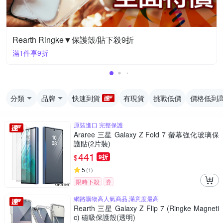
Rearth Ringke▼保護殼/貼下殺9折
滿1件享9折
分類
品牌
快速到貨
有現貨
挑戰低價
價格低到
原裝進口 完整保護
Araree 三星 Galaxy Z Fold 7 螢幕強化玻璃保
護貼(2片裝)
441
$
9折
5
(
1
)
限時下殺
券
網路購物高人氣商品,滿意度最高
Rearth 三星 Galaxy Z Flip 7 (Ringke Magneti
c) 磁吸保護殼(透明)