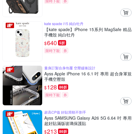
限時下殺
券
kate spade i15 純白牡丹
【kate spade】iPhone 15系列 MagSafe 精品
手機殼 純白牡丹
640
$
5折
限時下殺
券
量身訂製合身包覆 空壓緩衝設計
Ayss Apple iPhone 16 6.1 吋 專用 超合身軍規
手機空壓殼
128
$
86折
限時下殺
券
超高CP值 好貼滑順不割手
Ayss SAMSUNG Galaxy A26 5G 6.64 吋 專用
超好貼滿版玻璃保護貼
213
$
86折