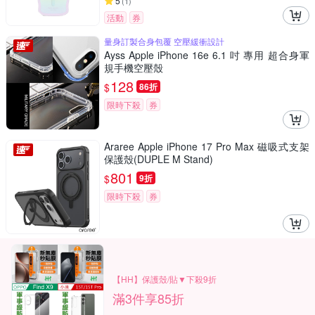
5
(
1
)
活動
券
量身訂製合身包覆 空壓緩衝設計
Ayss Apple iPhone 16e 6.1 吋 專用 超合身軍
規手機空壓殼
128
$
86折
限時下殺
券
Araree Apple iPhone 17 Pro Max 磁吸式支架
保護殼(DUPLE M Stand)
801
$
9折
限時下殺
券
【HH】保護殼/貼▼下殺9折
滿3件享85折