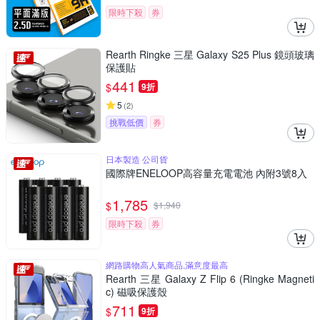
限時下殺
券
Rearth Ringke 三星 Galaxy S25 Plus 鏡頭玻璃
保護貼
441
$
9折
5
(
2
)
挑戰低價
券
日本製造 公司貨
國際牌ENELOOP高容量充電電池 內附3號8入
1,785
$
$
1,940
限時下殺
券
網路購物高人氣商品,滿意度最高
Rearth 三星 Galaxy Z Flip 6 (Ringke Magneti
c) 磁吸保護殼
711
$
9折