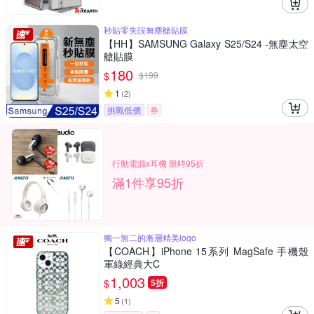
秒貼零失誤無塵艙貼膜
【HH】SAMSUNG Galaxy S25/S24 -無塵太空
艙貼膜
180
$
$
199
1
(
2
)
挑戰低價
券
行動電源x耳機 限時95折
滿1件享95折
獨一無二的漸層精美logo
【COACH】iPhone 15系列 MagSafe 手機殼
軍綠經典大C
1,003
$
5折
5
(
1
)