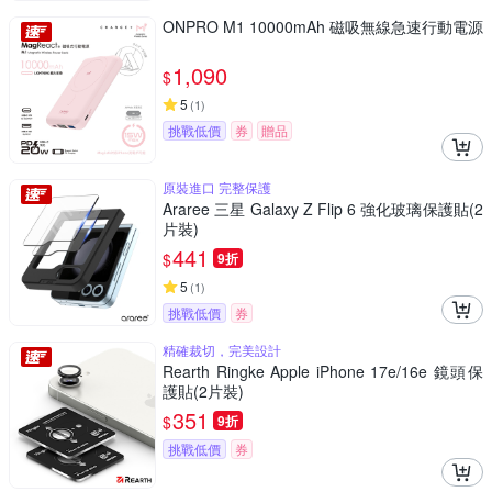
ONPRO M1 10000mAh 磁吸無線急速行動電源
1,090
$
5
(
1
)
挑戰低價
券
贈品
原裝進口 完整保護
Araree 三星 Galaxy Z Flip 6 強化玻璃保護貼(2
片裝)
441
$
9折
5
(
1
)
挑戰低價
券
精確裁切，完美設計
Rearth Ringke Apple iPhone 17e/16e 鏡頭保
護貼(2片裝)
351
$
9折
挑戰低價
券