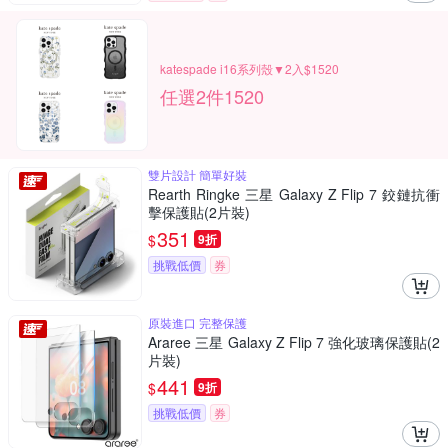
katespade i16系列殼▼2入$1520
任選2件1520
雙片設計 簡單好裝
Rearth Ringke 三星 Galaxy Z Flip 7 鉸鏈抗衝
擊保護貼(2片裝)
351
$
9折
挑戰低價
券
原裝進口 完整保護
Araree 三星 Galaxy Z Flip 7 強化玻璃保護貼(2
片裝)
441
$
9折
挑戰低價
券