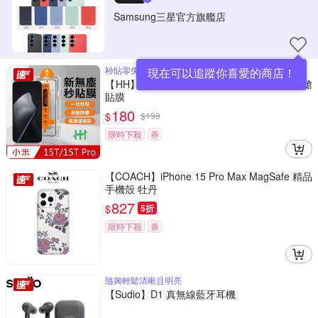
Samsung三星官方旗艦店
秒貼零失誤無塵艙貼膜
現在可以追蹤你喜愛的商店！
【HH】小米 Xiaomi 15T /15T Pro 無塵太空艙
貼膜
180
$
$
199
限時下殺
券
【COACH】iPhone 15 Pro Max MagSafe 精品
手機殼 牡丹
827
$
5折
限時下殺
券
隨興輕鬆清晰且明亮
【Sudio】D1 真無線藍牙耳機