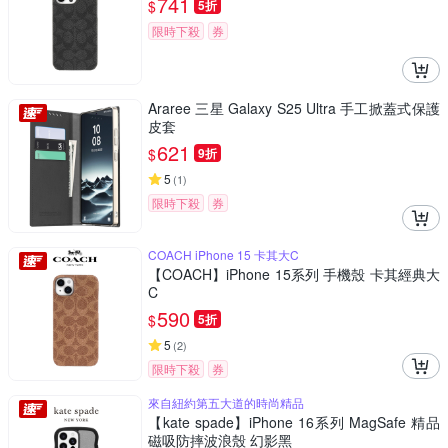
741
$
5折
限時下殺
券
Araree 三星 Galaxy S25 Ultra 手工掀蓋式保護
皮套
621
$
9折
5
(
1
)
限時下殺
券
COACH iPhone 15 卡其大C
【COACH】iPhone 15系列 手機殼 卡其經典大
C
590
$
5折
5
(
2
)
限時下殺
券
來自紐約第五大道的時尚精品
【kate spade】iPhone 16系列 MagSafe 精品
磁吸防摔波浪殼 幻影黑