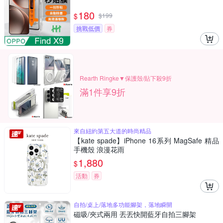
180
$
$
199
挑戰低價
券
Rearth Ringke▼保護殼/貼下殺9折
滿1件享9折
來自紐約第五大道的時尚精品
【kate spade】iPhone 16系列 MagSafe 精品
手機殼 浪漫花雨
1,880
$
活動
券
自拍/桌上/落地多功能腳架，落地瞬開
磁吸/夾式兩用 丟丟快開藍牙自拍三腳架