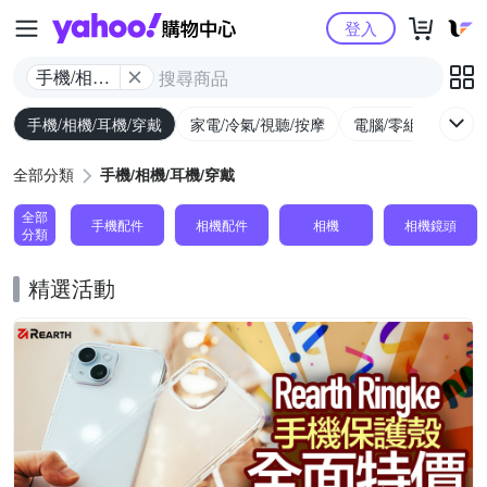
Yahoo購物中心
登入
手機/相機/
耳機/穿戴
手機/相機/耳機/穿戴
家電/冷氣/視聽/按摩
電腦/零組件/週邊/
全部分類
手機/相機/耳機/穿戴
全部
手機配件
相機配件
相機
相機鏡頭
分類
精選活動