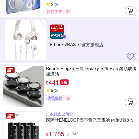
5
(
3
)
限時下殺
券
E-books/RASTO官方旗艦店
Rearth Ringke 三星 Galaxy S25 Plus 鏡頭玻璃
保護貼
441
$
9折
5
(
2
)
挑戰低價
券
日本製造 公司貨
國際牌ENELOOP高容量充電電池 內附3號8入
1,785
$
$
1,940