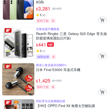
8GB)
3,281
$
$
3,453
5
(
2
)
限時下殺
券
完整保護手機螢幕
Rearth Ringke 三星 Galaxy S25 Edge 零失敗
防窺玻璃保護貼(2片裝)
441
$
9折
5
(
1
)
挑戰低價
券
購衷心會員最高回饋6%
日本 Final E3000 耳道式耳機
1,425
$
$
1,500
限時下殺
券
秒貼零失誤無塵艙貼膜
【HH】OPPO Find X9 無塵太空艙貼膜