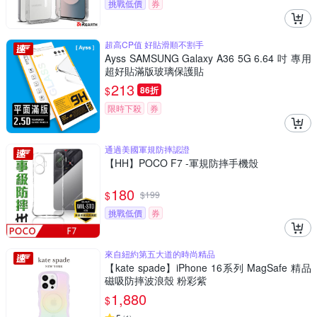
挑戰低價
券
超高CP值 好貼滑順不割手
Ayss SAMSUNG Galaxy A36 5G 6.64 吋 專用
超好貼滿版玻璃保護貼
213
$
86折
限時下殺
券
通過美國軍規防摔認證
【HH】POCO F7 -軍規防摔手機殼
180
$
$
199
挑戰低價
券
來自紐約第五大道的時尚精品
【kate spade】iPhone 16系列 MagSafe 精品
磁吸防摔波浪殼 粉彩紫
1,880
$