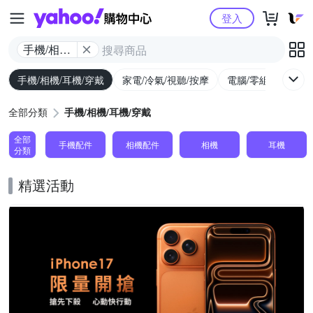
Yahoo購物中心
登入
手機/相機/
耳機/穿戴
手機/相機/耳機/穿戴
家電/冷氣/視聽/按摩
電腦/零組件/週邊/
全部分類
手機/相機/耳機/穿戴
全部
手機配件
相機配件
相機
耳機
分類
精選活動