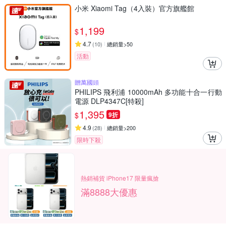
小米 Xiaomi Tag（4入裝）官方旗艦館
1,199
$
4.7
(
10
)
總銷量>50
活動
贈萬國頭
PHILIPS 飛利浦 10000mAh 多功能十合一行動
電源 DLP4347C[特殺]
1,395
$
9折
4.9
(
28
)
總銷量>200
限時下殺
熱銷補貨 iPhone17 限量瘋搶
滿8888大優惠