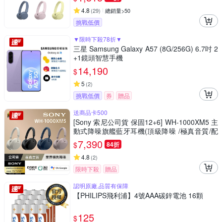
4.8
(
29
)
總銷量>50
挑戰低價
▼限時下殺78折▼
三星 Samsung Galaxy A57 (8G/256G) 6.7吋 2
+1鏡頭智慧手機
14,190
$
5
(
2
)
挑戰低價
券
贈品
送商品卡500
[Sony 索尼公司貨 保固12+6] WH-1000XM5 主
動式降噪旗艦藍牙耳機(頂級降噪 /極真音質/配
戴舒適)
7,390
$
84折
4.8
(
2
)
限時下殺
贈品
認明原廠,品質有保障
【PHILIPS飛利浦】4號AAA碳鋅電池 16顆
125
$