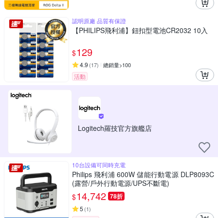
認明原廠 品質有保證
【PHILIPS飛利浦】鈕扣型電池CR2032 10入
129
$
4.9
(
17
)
總銷量>100
活動
Logitech羅技官方旗艦店
10台設備可同時充電
Philips 飛利浦 600W 儲能行動電源 DLP8093C
(露營/戶外行動電源/UPS不斷電)
14,742
$
78折
5
(
1
)