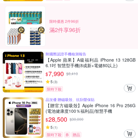
限時優惠 2件96折
滿2件享96折
附國際認證手機檢測報告
【Apple 蘋果】A級福利品 iPhone 13 128GB
6.1吋 智慧型手機(8成新+電健80以上)
7,990
$
$
8,410
5
(
3
)
限時下殺
品況優 贈磁吸殼、抗刮螢保貼
【贈官方磁吸殼】Apple iPhone 16 Pro 256G
(電池健康度100％福利品)智慧手機
28,500
$
$
30,000
5
(
1
)
限時下殺
券
贈品