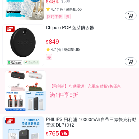
484
$
$
509
4.7
(
19
)
總銷量>50
限時下殺
券
Chipolo POP 藍芽防丟器
849
$
4.7
(
4
)
總銷量>50
券
【飛利浦】 行動電源｜充電座 結帳9折優惠
滿1件享9折
PHILIPS 飛利浦 10000mAh自帶三線快充行動
電源 DLP1912
765
$
9折