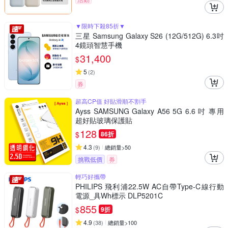
▼限時下殺85折▼
三星 Samsung Galaxy S26 (12G/512G) 6.3吋
4鏡頭智慧手機
31,400
$
5
(
2
)
券
超高CP值 好貼滑順不割手
Ayss SAMSUNG Galaxy A56 5G 6.6 吋 專用
超好貼玻璃保護貼
128
$
86折
4.3
(
9
)
總銷量>50
挑戰低價
券
輕巧好攜帶
PHILIPS 飛利浦22.5W AC自帶Type-C線行動
電源_具Wh標示 DLP5201C
855
$
9折
4.9
(
38
)
總銷量>100