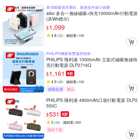
多功能最強充電站，旅遊在外放心娛樂
aibo 多合一無線磁吸+快充10000mAh行動電源
(具Wh標示)
1,099
$
4.8
(
22
)
總銷量>100
PHILIPS獨家智豐溫控技術
PHILIPS 飛利浦 10000mAh 立架式磁吸無線快
充行動電源 DLP2716Q
1,161
$
9折
4.9
(
28
)
總銷量>100
挑戰低價
贈品
PHILIPS 飛利浦 4900mAh口袋行動電源 DLP2
550C
531
$
9折
5
(
26
)
總銷量>300
限時下殺