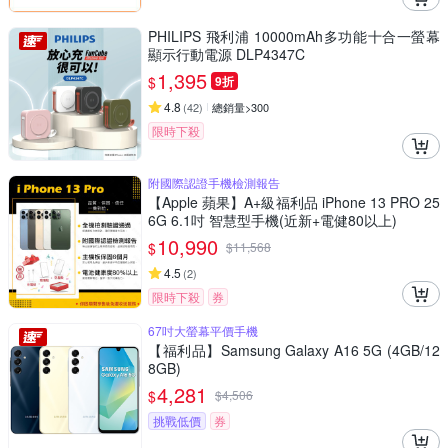
PHILIPS 飛利浦 10000mAh多功能十合一螢幕
顯示行動電源 DLP4347C
1,395
$
9折
4.8
(
42
)
總銷量>300
限時下殺
附國際認證手機檢測報告
【Apple 蘋果】A+級福利品 iPhone 13 PRO 25
6G 6.1吋 智慧型手機(近新+電健80以上)
10,990
$
$
11,568
4.5
(
2
)
限時下殺
券
67吋大螢幕平價手機
【福利品】Samsung Galaxy A16 5G (4GB/12
8GB)
4,281
$
$
4,506
挑戰低價
券