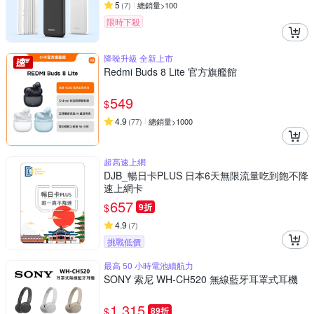
5
(
7
)
總銷量>100
限時下殺
降噪升級 全新上市
Redmi Buds 8 Lite 官方旗艦館
549
$
4.9
(
77
)
總銷量>1000
超高速上網
DJB_暢日卡PLUS 日本6天無限流量吃到飽不降
速上網卡
657
$
9折
4.9
(
7
)
挑戰低價
最高 50 小時電池續航力
SONY 索尼 WH-CH520 無線藍牙耳罩式耳機
1,315
$
89折