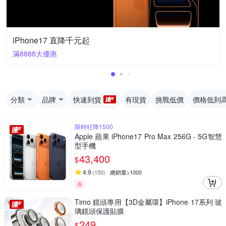
iPhone17 直降千元起
滿8888大優惠
分類
品牌
快速到貨
有現貨
挑戰低價
價格低到
限時狂降1500
Apple 蘋果 iPhone17 Pro Max 256G - 5G智慧
型手機
43,400
$
4.9
(
150
)
總銷量>1000
券
Timo 鏡頭專用【3D金屬環】iPhone 17系列 玻
璃鏡頭保護貼膜
249
$