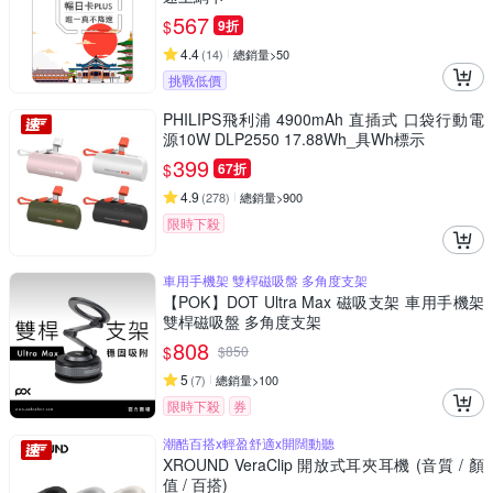
567
$
9折
4.4
(
14
)
總銷量>50
挑戰低價
PHILIPS飛利浦 4900mAh 直插式 口袋行動電
源10W DLP2550 17.88Wh_具Wh標示
399
$
67折
4.9
(
278
)
總銷量>900
限時下殺
車用手機架 雙桿磁吸盤 多角度支架
【POK】DOT Ultra Max 磁吸支架 車用手機架
雙桿磁吸盤 多角度支架
808
$
$
850
5
(
7
)
總銷量>100
限時下殺
券
潮酷百搭x輕盈舒適x開闊動聽
XROUND VeraClip 開放式耳夾耳機 (音質 / 顏
值 / 百搭)