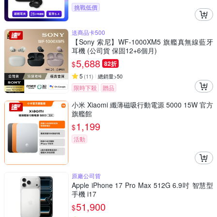
挑戰低價
送商品卡500
【Sony 索尼】WF-1000XM5 旗艦真無線藍牙
耳機 (公司貨 保固12+6個月)
5,688
$
82折
5
(
11
)
總銷量>50
限時下殺
贈品
小米 Xiaomi 纖薄磁吸行動電源 5000 15W 官方
旗艦館
1,199
$
活動
原廠公司貨
Apple iPhone 17 Pro Max 512G 6.9吋 智慧型
手機 i17
51,900
$