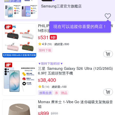
Samsung三星官方旗艦店
PHILIPS 飛利浦 口袋行動電源 DLP2550 (具W
現在可以追蹤你喜愛的商店！
h標示)[特殺]
531
$
9折
4.9
(
59
)
總銷量>500
限時下殺
▼限時下殺85折▼
三星 Samsung Galaxy S26 Ultra (12G/256G)
6.9吋 五鏡頭智慧手機
38,400
$
5
(
14
)
總銷量>100
挑戰低價
券
贈品
Momax 摩米士 1-Vibe Go 迷你磁吸支架無線音
箱
899
$
$
950