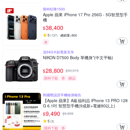
限時狂降1500
Apple 蘋果 iPhone 17 Pro 256G - 5G智慧型手
機
38,400
$
5
(
137
)
總銷量>900
券
送64G卡副電座充等
NIKON D7500 Body 單機身*(中文平輸)
28,800
$
$
30,315
限時下殺
券
贈品
附國際認證手機檢測報告
【Apple 蘋果】A級福利品 iPhone 13 PRO 128
G 6.1吋 智慧型手機(9成新+電健80以上)
9,490
$
$
9,989
5
(
3
)
限時下殺
券