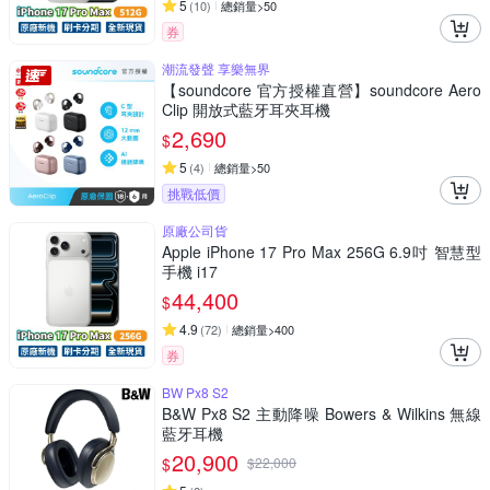
5
(
10
)
總銷量>50
券
潮流發聲 享樂無界
【soundcore 官方授權直營】soundcore Aero
Clip 開放式藍牙耳夾耳機
2,690
$
5
(
4
)
總銷量>50
挑戰低價
原廠公司貨
Apple iPhone 17 Pro Max 256G 6.9吋 智慧型
手機 i17
44,400
$
4.9
(
72
)
總銷量>400
券
BW Px8 S2
B&W Px8 S2 主動降噪 Bowers & Wilkins 無線
藍牙耳機
20,900
$
$
22,000