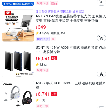
限時下殺
贈品
鏤空散熱 折疊收納 穩固支撐 邊充電玩
ANTIAN ipad桌面金屬折疊平板支架 追劇懶人
支架 直播/會議 平板架 手機支架 交換禮物
349
$
4.8
(
56
)
總銷量>300
挑戰低價
券
SONY 索尼 NW-A306 可攜式 高解析音質 Walk
man 數位隨身聽
8,091
$
9折
4.8
(
2
)
限時下殺
ASUS 華碩 ROG Delta II 三模連接無線電競耳
機
6,741
$
9折
5
(
1
)
限時下殺