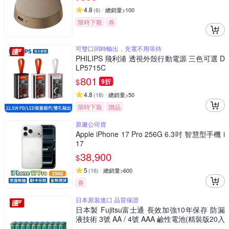
4.8
(
6
)
總銷量>100
限時下殺
券
可雙口同時輸出，充電不用等待
PHILIPS 飛利浦 透視外殼行動電源 三色可選 D
LP5715C
801
$
9折
4.8
(
18
)
總銷量>50
限時下殺
贈品
原廠公司貨
Apple iPhone 17 Pro 256G 6.3吋 智慧型手機 i
17
38,900
$
5
(
16
)
總銷量>600
券
日本原裝進口 品質保證
日本製 Fujitsu富士通 長效加強10年保存 防漏
液技術 3號 AA / 4號 AAA 鹼性電池(精裝版20入
裝)