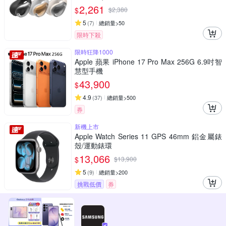
2,261
$
$
2,380
5
(
7
)
總銷量>50
限時下殺
限時狂降1000
Apple 蘋果 iPhone 17 Pro Max 256G 6.9吋智
慧型手機
43,900
$
4.9
(
37
)
總銷量>500
券
新機上市
Apple Watch Series 11 GPS 46mm 鋁金屬錶
殼/運動錶環
13,066
$
$
13,900
5
(
9
)
總銷量>200
挑戰低價
券