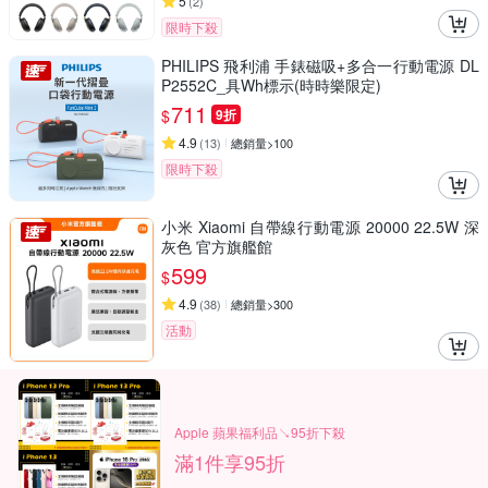
5
(
2
)
限時下殺
PHILIPS 飛利浦 手錶磁吸+多合一行動電源 DL
P2552C_具Wh標示(時時樂限定)
711
$
9折
4.9
(
13
)
總銷量>100
限時下殺
小米 Xiaomi 自帶線行動電源 20000 22.5W 深
灰色 官方旗艦館
599
$
4.9
(
38
)
總銷量>300
活動
Apple 蘋果福利品↘95折下殺
滿1件享95折