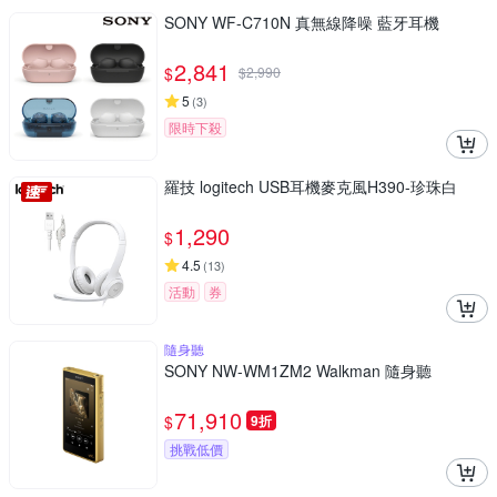
SONY WF-C710N 真無線降噪 藍牙耳機
2,841
$
$
2,990
5
(
3
)
限時下殺
羅技 logitech USB耳機麥克風H390-珍珠白
1,290
$
4.5
(
13
)
活動
券
隨身聽
SONY NW-WM1ZM2 Walkman 隨身聽
71,910
$
9折
挑戰低價