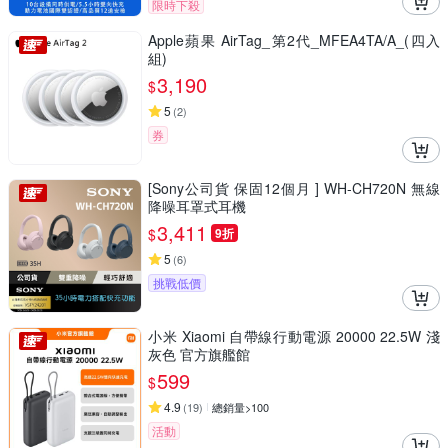
限時下殺
Apple蘋果 AirTag_第2代_MFEA4TA/A_(四入
組)
3,190
$
5
(
2
)
券
[Sony公司貨 保固12個月 ] WH-CH720N 無線
降噪耳罩式耳機
3,411
$
9折
5
(
6
)
挑戰低價
小米 Xiaomi 自帶線行動電源 20000 22.5W 淺
灰色 官方旗艦館
599
$
4.9
(
19
)
總銷量>100
活動