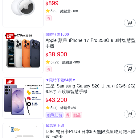
899
$
5
(
9
)
總銷量>100
券
限時狂降1000
Apple 蘋果 iPhone 17 Pro 256G 6.3吋智慧型
手機
38,900
$
5
(
29
)
總銷量>900
券
▼限時下殺84折▼
三星 Samsung Galaxy S26 Ultra (12G/512G)
6.9吋 五鏡頭智慧手機
43,200
$
5
(
4
)
總銷量>50
挑戰低價
券
贈品
超高速上網
DJB_暢日卡PLUS 日本5天無限流量吃到飽不降
速上網卡