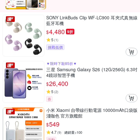
SONY LinkBuds Clip WF-LC900 耳夾式真無線
藍牙耳機
4,480
$
9折
5
(
1
)
挑戰低價
▼限時下殺85折▼
三星 Samsung Galaxy S26 (12G/256G) 6.3吋
4鏡頭智慧手機
26,400
$
5
(
2
)
券
小米 Xiaomi 自帶線行動電源 10000mAh口袋版
淺咖色 官方旗艦館
549
$
4.7
(
9
)
總銷量>100
活動