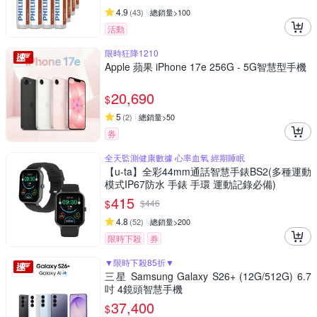
4.9
(
43
)
總銷量>100
活動
限時狂降1210
Apple 蘋果 iPhone 17e 256G - 5G智慧型手機
20,690
$
5
(
2
)
總銷量>50
券
全天監測健康數據 心率血氧 經期睡眠
【u-ta】全彩44mm通話智慧手錶BS2(多種運動
模式IP67防水 手錶 手環 運動記錄必備)
415
$
$
446
4.8
(
52
)
總銷量>200
限時下殺
券
▼限時下殺85折▼
三星 Samsung Galaxy S26+ (12G/512G) 6.7
吋 4鏡頭智慧手機
37,400
$