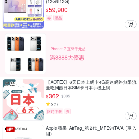
(12G/512G)
59,900
$
券
贈品
iPhone17 直降千元起
滿8888大優惠
【AOTEX】6天日本上網卡4G高速網路無限流
量吃到飽日本SIM卡日本手機上網
362
$
$
385
5
(
1
)
限時下殺
券
Apple蘋果 AirTag_第2代_MFE94TA/A (單入
組)