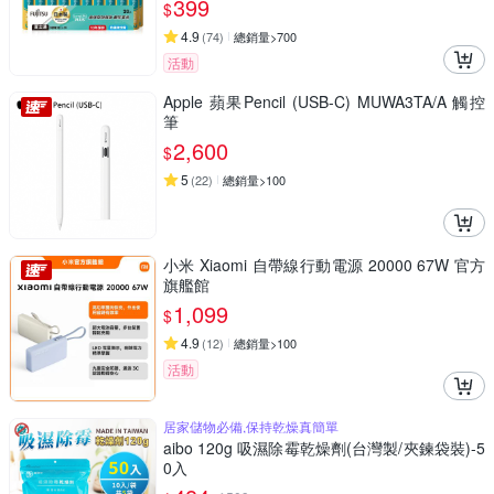
399
$
4.9
(
74
)
總銷量>700
活動
Apple 蘋果Pencil (USB-C) MUWA3TA/A 觸控
筆
2,600
$
5
(
22
)
總銷量>100
小米 Xiaomi 自帶線行動電源 20000 67W 官方
旗艦館
1,099
$
4.9
(
12
)
總銷量>100
活動
居家儲物必備,保持乾燥真簡單
aibo 120g 吸濕除霉乾燥劑(台灣製/夾鍊袋裝)-5
0入