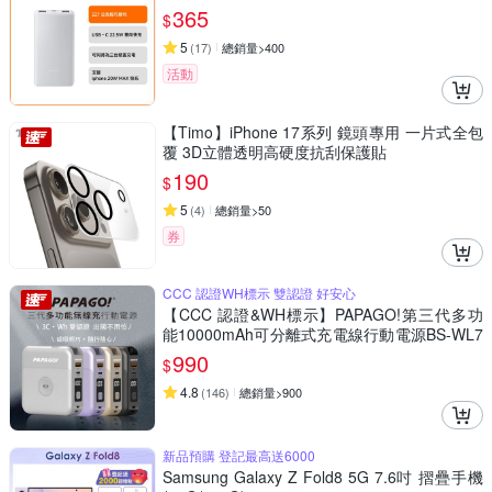
365
$
5
(
17
)
總銷量>400
活動
【Timo】iPhone 17系列 鏡頭專用 一片式全包
覆 3D立體透明高硬度抗刮保護貼
190
$
5
(
4
)
總銷量>50
券
CCC 認證WH標示 雙認證 好安心
【CCC 認證&WH標示】PAPAGO!第三代多功
能10000mAh可分離式充電線行動電源BS-WL7
20-快
990
$
4.8
(
146
)
總銷量>900
新品預購 登記最高送6000
Samsung Galaxy Z Fold8 5G 7.6吋 摺疊手機