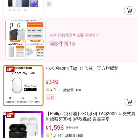
券
小米 行動電源▼任選3件折$15
滿3件折15
小米 Xiaomi Tag（1入裝）官方旗艦館
349
$
4.9
(
9
)
總銷量>100
活動
【Philips 飛利浦】GO系列 TAQ2000 耳夾式真
無線藍牙耳機 |輕盈裸感 音霸享受
1,596
$
$
1,680
4.6
(
16
)
總銷量>100