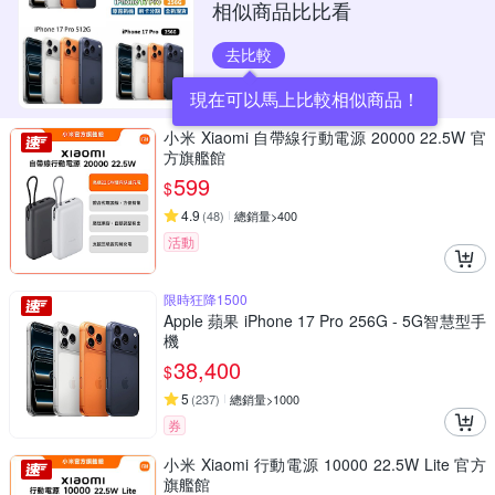
相似商品比比看
去比較
現在可以馬上比較相似商品！
小米 Xiaomi 自帶線行動電源 20000 22.5W 官
方旗艦館
599
$
4.9
(
48
)
總銷量>400
活動
限時狂降1500
Apple 蘋果 iPhone 17 Pro 256G - 5G智慧型手
機
38,400
$
5
(
237
)
總銷量>1000
券
小米 Xiaomi 行動電源 10000 22.5W Lite 官方
旗艦館