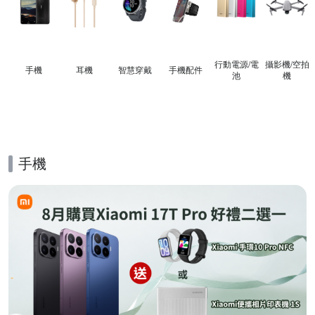
行動電源/電
攝影機/空拍
手機
耳機
智慧穿戴
手機配件
池
機
手機
的優惠推薦活動