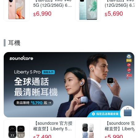
5G (12G/256G) 6.7
(12G/256G) 6.7
8吋智慧型手機(9成
5G智慧型手機(9
6,990
5,690
$
$
新)
新)
耳機
的優惠推薦活動
【soundcore 官方授
【soundcore 
權直營】Liberty 5 P
權直營】Liberty 5
ro Max AI降噪真無
ro AI降噪真無線
7,490
5,990
$
$