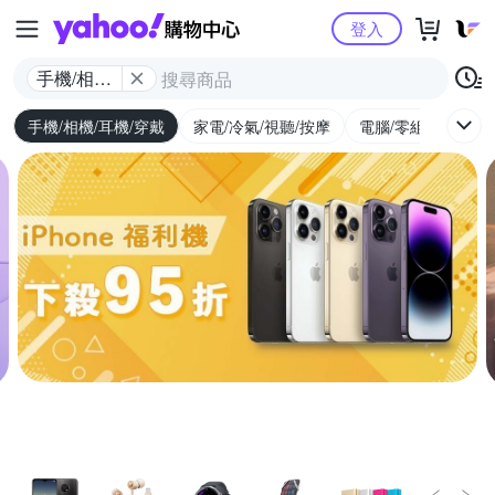
Yahoo購物中心
登入
手機/相機/
耳機/穿戴
手機/相機/耳機/穿戴
家電/冷氣/視聽/按摩
電腦/零組件/週邊/