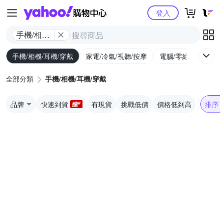
Yahoo購物中心
登入
手機/相機/
耳機/穿戴
手機/相機/耳機/穿戴
家電/冷氣/視聽/按摩
電腦/零組件/週邊/
全部分類
手機/相機/耳機/穿戴
品牌
快速到貨
有現貨
挑戰低價
價格低到高
排序