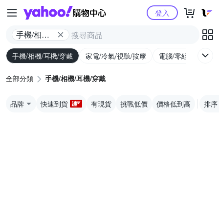
Yahoo購物中心
登入
手機/相機/
耳機/穿戴
手機/相機/耳機/穿戴
家電/冷氣/視聽/按摩
電腦/零組件/週邊/
全部分類
手機/相機/耳機/穿戴
品牌
快速到貨
有現貨
挑戰低價
價格低到高
排序