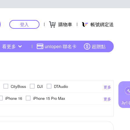
購物車
帳號綁定送
登入
看更多
uniopen 聯名卡
超贈點
CityBoss
DJI
DTAudio
更多
HTC 宏達電
HH 草本新淨界
GOR
iPhone 16
iPhone 15 Pro Max
更多
Kamera 佳美能
JLab
JTLEGEND
3 Pro
iPhone 15 Plus
iPhone14 (6.1)
小米
奈米
背面保護貼
藍芽通話
真皮
防眩
不鏽鋼
簡訊
HTC宏達電
其他雜貨
防窺
健康數據偵測
抗藍光
PC塑膠
vivo
ABS
moto
更多
更多
更多
更多
Panasonic 國際牌
PHILIPS 飛利浦
vivo系列
 Pro Max
iPhone 12 Pro
旋轉式
固定式
升降式
星
SONY 索尼
msung NOTE 系列
iPhone 13 mini