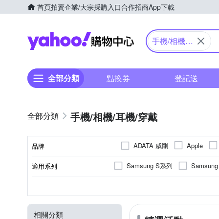
首頁
拍賣
企業/大宗採購入口
合作招商
App下載
Yahoo購物中心
手機/相機/
耳機/穿戴
全部分類
點換券
登記送
手機/相機/耳機/穿戴
ADATA 威剛
Apple
品牌
DUX DUCIS
E-books
Samsung S系列
Samsun
適用系列
品牌名稱
INTOPIC 廣鼎
hoda
iPhone 15 Pro
iPhone 15
抗刮
SAMSUNG三星
心率偵測
橡膠(TPU)
手機殼
鋼化
正面保護貼
防潑水
塑膠(PC)
玻璃
睡
Apple
顏色
功能
適用廠牌
功能特性
材質
商品類型
Logitec
KATE SPADE
iPhone 13 Pro Max
iPhone
霧面
血氧偵測
其他材質
充電
小米
久坐提醒
桌上型立
Xiaomi
Sharp
POLYWELL
RASTO
相關分類
Xperia 1系列
iPhone 11