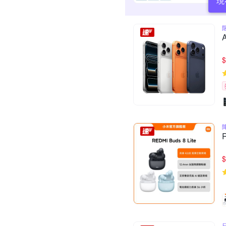
現
$
$