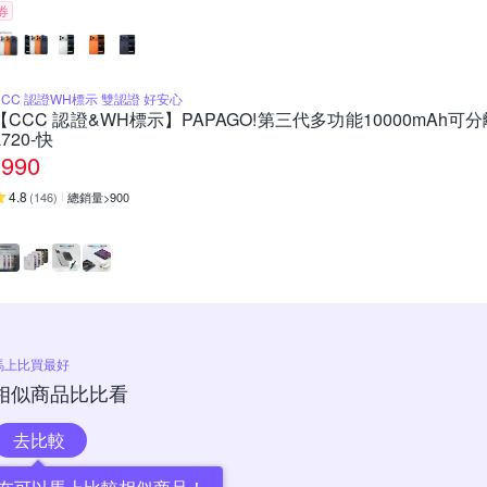
券
CCC 認證WH標示 雙認證 好安心
【CCC 認證&WH標示】PAPAGO!第三代多功能10000mAh
L720-快
990
4.8
(
146
)
總銷量>900
馬上比買最好
相似商品比比看
去比較