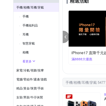
精選活動
Sennheiser consumer hearing
iPhone 7 plus/
iPhone XR
手機/相機/耳機/穿戴
反骨創意
其他品牌
Moto全系列
iPhone X/XS
手機
htc U系列
iPhone 11 Pro
手機福利品
耳機
智慧穿戴
優惠 2件96折
相機
小米 行動電源▼任選
件享96折
滿3件折15
看更多
家電/冷氣/視聽/按摩
電腦/零組件/週邊/遊戲
手機/相機/耳機/穿戴 547
精品/黃金/珠寶/手錶
女裝/男裝/牛仔休閒