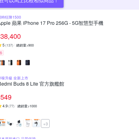
在可以馬上比較相似商品！
限時狂降1500
Apple 蘋果 iPhone 17 Pro 256G - 5G智慧型手機
38,400
5
(
137
)
總銷量>900
券
降噪升級 全新上市
Redmi Buds 8 Lite 官方旗艦館
549
4.9
(
77
)
總銷量>1000
+3
日本原裝進口 品質保證