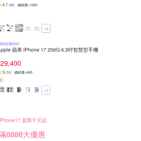
4.7
(
89
)
總銷量>1000
+4
限時狂降500
Apple 蘋果 iPhone 17 256G 6.3吋智慧型手機
29,400
5
(
50
)
總銷量>600
券
+2
iPhone17 直降千元起
滿8888大優惠