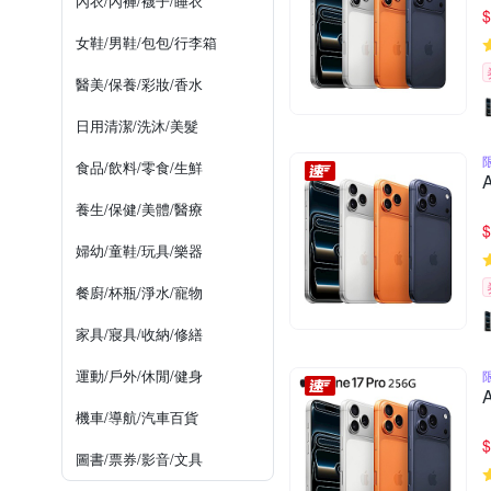
內衣/內褲/襪子/睡衣
$
女鞋/男鞋/包包/行李箱
醫美/保養/彩妝/香水
日用清潔/洗沐/美髮
食品/飲料/零食/生鮮
養生/保健/美體/醫療
$
婦幼/童鞋/玩具/樂器
餐廚/杯瓶/淨水/寵物
家具/寢具/收納/修繕
運動/戶外/休閒/健身
機車/導航/汽車百貨
$
圖書/票券/影音/文具