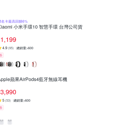
聯名卡最高回饋6%
Xiaomi 小米手環10 智慧手環 台灣公司貨
1,199
4.9
(
95
)
總銷量>600
券
Apple蘋果AirPods4藍牙無線耳機
3,990
5
(
53
)
總銷量>600
券