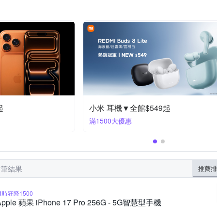
Soundcore
Spigen
Timo
UAG
vivo
VXTR
8 plus (5.5吋)
iPhone 16e
iPhone 12 mini
iPhone 11 Pro Max
Sharp全系列
moto全系列
OPPO A系列
iPhone XS Ma
htc Desire 系列
Zenfone８系列
ASUS Zenfone８系列
3件折$15
【飛利浦】 行動電
滿1件享9折
7 筆結果
推薦排
限時狂降1500
Apple 蘋果 iPhone 17 Pro 256G - 5G智慧型手機