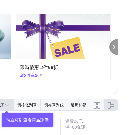
Xiaomi 小米
A
YADI
YOURS
iPhone SE 2
iPhone14 Plus (6.7)
iPhone 11系列
iPhone 7/8 (4.7吋)
x
源｜充電座 結帳9折優惠
下殺95折⬅︎ 相機大特賣
滿1件享95折
序
價格低到高
價格高到低
近期熱銷
運費80元
滿480免運