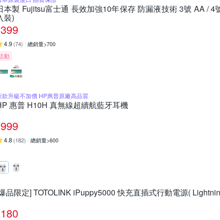
日本製 Fujitsu富士通 長效加強10年保存 防漏液技術 3號 AA / 
入裝)
399
4.9
(
74
)
總銷量>700
活動
新款升級不加價 HP惠普原廠高品質
HP 惠普 H10H 真無線超續航藍牙耳機
999
4.8
(
182
)
總銷量>600
[爆品限定] TOTOLINK iPuppy5000 快充直插式行動電源( Lightning/
180