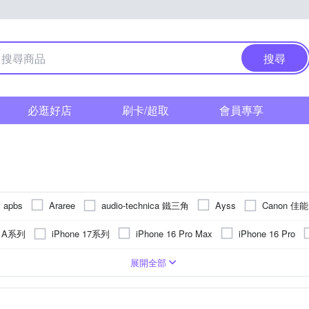
搜尋
必逛好店
刷卡/超取
會員專享
audio-technica 鐵三角
Canon 佳能
apbs
Araree
Ayss
FUJITSU 富士通
Gigastone 立達國際
FIIO
GARMIN
g A系列
iPhone 17系列
iPhone 16 Pro Max
iPhone 16 Pro
IMAK
IN7
iNeno
INGENI
Insta360
JJC
iPhone 16 Plus
iPhone14 Pro (6.1)
iPhone 13
iPhone 1
眠監測
皮套
合成皮
疏油
Apple蘋果
鏡頭貼
抗衝擊
鋁合金
SONY 索尼
手機吊飾
計步
抗指紋
塑膠(PVC)
運動偵測
鏡(亮)面
SIM轉接卡
貼鑽
游泳防水
ASUS華碩
抗潑水
矽膠
手機座
社群訊息
環保材質
靜電式
Xiaomi 
指環
GPS
OPPO
展開全部
h 羅技
maxell
Metal-Slim
NILLKIN
OPPO
o-one
14 Pro Max (6.7)
iPhone 14 Plus (6.7)
iPhone 12
iPhone 12
架
小米
內建音樂播放
多角度調整
其他品牌
行動支付
傳輸
計時
磁吸式
鬧鐘
收折式
可夾式
登高計
Email
Redmi紅米
SAMSUNG 三
Rearth
RedMoon
Ringke
紅米系列
小米系列
OPPO R系列
SONY X系列
Sa