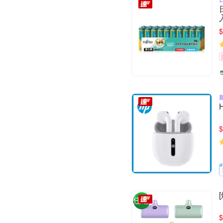
$
$
$