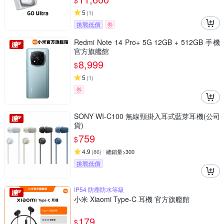
$
5
(
1
)
挑戰低價
券
Redmi Note 14 Pro+ 5G 12GB + 512GB 手機
官方旗艦館
8,999
$
5
(
1
)
券
SONY WI-C100 無線頸掛入耳式藍芽耳機(公司
貨)
759
$
4.9
(
86
)
總銷量>300
挑戰低價
IP54 防塵防水等級
小米 Xiaomi Type-C 耳機 官方旗艦館
179
$