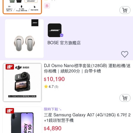
券
BOSE 官方旗艦店
DJI Osmo Nano標準套裝(128GB) 運動相機/迷
你相機｜續航200分｜自帶卡槽
10,190
$
4.7
(
5
)
限時下殺↘
三星 Samsung Galaxy A07 (4G/128G) 6.7吋 2
+1鏡頭智慧手機
4,890
$