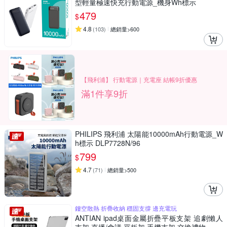
型輕量極速快充行動電源_機身Wh標示
479
$
4.8
(
103
)
總銷量>600
【飛利浦】 行動電源｜充電座 結帳9折優惠
滿1件享9折
PHILIPS 飛利浦 太陽能10000mAh行動電源_W
h標示 DLP7728N/96
799
$
4.7
(
71
)
總銷量>500
鏤空散熱 折疊收納 穩固支撐 邊充電玩
ANTIAN ipad桌面金屬折疊平板支架 追劇懶人