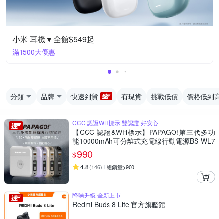
小米 耳機▼全館$549起
滿1500大優惠
分類
品牌
快速到貨
有現貨
挑戰低價
價格低到
CCC 認證WH標示 雙認證 好安心
【CCC 認證&WH標示】PAPAGO!第三代多功
能10000mAh可分離式充電線行動電源BS-WL7
20-快
990
$
4.8
(
146
)
總銷量>900
降噪升級 全新上市
Redmi Buds 8 Lite 官方旗艦館