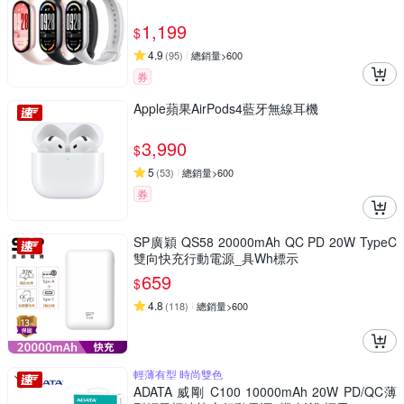
1,199
$
4.9
(
95
)
總銷量>600
券
Apple蘋果AirPods4藍牙無線耳機
3,990
$
5
(
53
)
總銷量>600
券
SP廣穎 QS58 20000mAh QC PD 20W TypeC
雙向快充行動電源_具Wh標示
659
$
4.8
(
118
)
總銷量>600
輕薄有型 時尚雙色
ADATA 威剛 C100 10000mAh 20W PD/QC薄