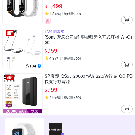
1,499
$
4.8
(
56
)
總銷量>300
券
IPX4 防潑水
[Sony 索尼公司貨] 頸掛藍牙入耳式耳機 WI-C1
00
759
$
4.9
(
71
)
總銷量>300
SP廣穎 QS55 20000mAh 22.5W行充 QC PD
快充行動電源
799
$
4.9
(
60
)
總銷量>300