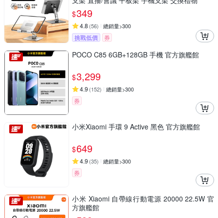
支架 直播/會議 平板架 手機支架 交換禮物
349
$
4.8
(
56
)
總銷量>300
挑戰低價
券
POCO C85 6GB+128GB 手機 官方旗艦館
3,299
$
4.9
(
152
)
總銷量>300
券
小米Xiaomi 手環 9 Active 黑色 官方旗艦館
649
$
4.9
(
35
)
總銷量>300
券
小米 Xiaomi 自帶線行動電源 20000 22.5W 官
方旗艦館