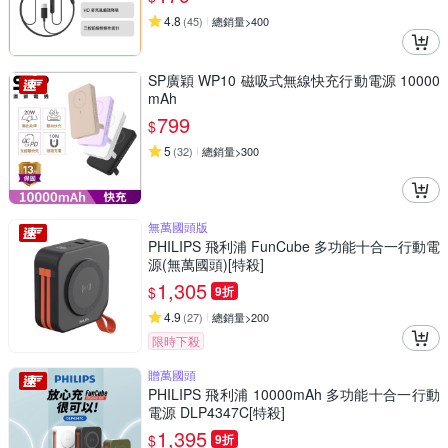
4.8
(
45
)
總銷量>400
SP廣穎 WP10 磁吸式無線快充行動電源 10000
mAh
799
$
5
(
32
)
總銷量>300
無萬國頭版
PHILIPS 飛利浦 FunCube 多功能十合一行動電
源(無萬國頭)[特殺]
1,305
$
9折
4.9
(
27
)
總銷量>200
限時下殺
贈萬國頭
PHILIPS 飛利浦 10000mAh 多功能十合一行動
電源 DLP4347C[特殺]
1,395
$
9折