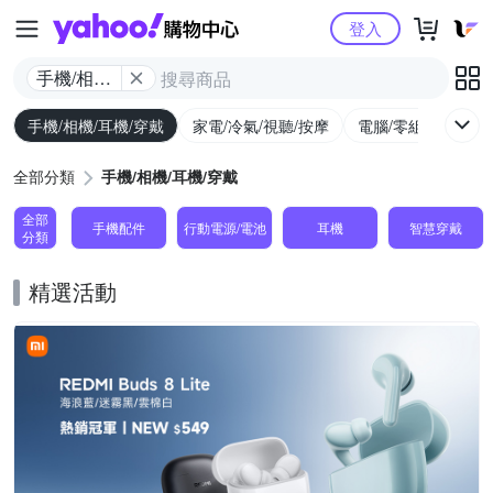
Yahoo購物中心
登入
手機/相機/
耳機/穿戴
手機/相機/耳機/穿戴
家電/冷氣/視聽/按摩
電腦/零組件/週邊/
全部分類
手機/相機/耳機/穿戴
全部
手機配件
行動電源/電池
耳機
智慧穿戴
分類
精選活動