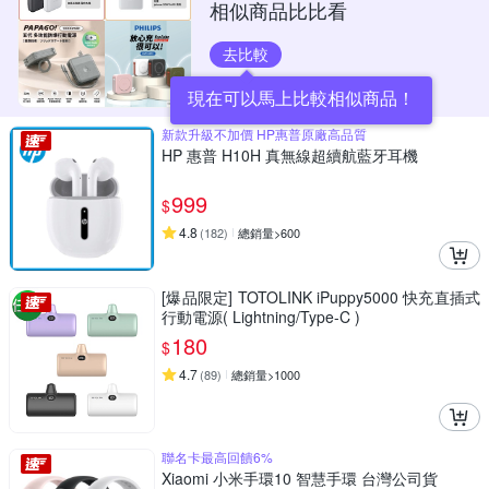
相似商品比比看
去比較
現在可以馬上比較相似商品！
新款升級不加價 HP惠普原廠高品質
HP 惠普 H10H 真無線超續航藍牙耳機
999
$
4.8
(
182
)
總銷量>600
[爆品限定] TOTOLINK iPuppy5000 快充直插式
行動電源( Lightning/Type-C )
180
$
4.7
(
89
)
總銷量>1000
聯名卡最高回饋6%
Xiaomi 小米手環10 智慧手環 台灣公司貨