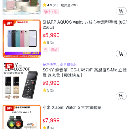
4.9
(
28
)
總銷量>200
限時下殺
SHARP AQUOS wish5 八核心智慧型手機 (8G/
256G)
5,990
$
5
(
2
)
券
贈品
極速快充，高音質錄音
SONY 錄音筆 ICD-UX570F 高感度S-Mic 立體
聲 速充電【極速快充】
9,990
$
5
(
2
)
小米 Xiaomi Watch 5 官方旗艦館
7,999
$
5
(
6
)