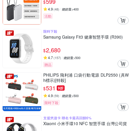
599
$
4.9
(
48
)
總銷量>400
活動
限時下殺
Samsung Galaxy Fit3 健康智慧手環 (R390)
2,680
$
4.7
(
157
)
總銷量>500
贈品
PHILIPS 飛利浦 口袋行動電源 DLP2550 (具W
h標示)[特殺]
531
$
9折
4.9
(
59
)
總銷量>500
限時下殺
支援悠遊卡 聯名卡最高回饋6%
Xiaomi 小米手環10 NFC 智慧手環 台灣公司貨