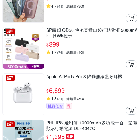
4.7
(
41
)
總銷量>300
SP廣穎 QD50 快充直插口袋行動電源 5000mA
h _具Wh標示
399
$
4.7
(
76
)
總銷量>400
Apple AirPods Pro 3 降噪無線藍牙耳機
6,699
$
4.8
(
21
)
總銷量>300
挑戰低價
券
PHILIPS 飛利浦 10000mAh多功能十合一螢幕
顯示行動電源 DLP4347C
1,395
$
9折