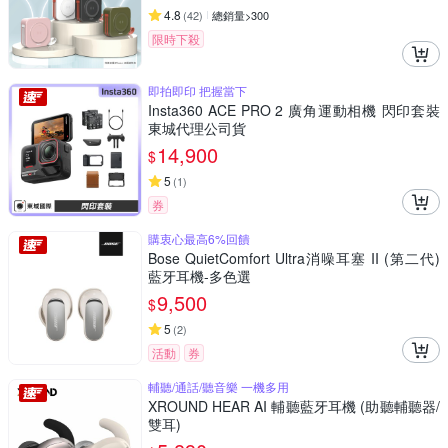
4.8
(
42
)
總銷量>300
限時下殺
即拍即印 把握當下
Insta360 ACE PRO 2 廣角運動相機 閃印套裝
東城代理公司貨
14,900
$
5
(
1
)
券
購衷心最高6%回饋
Bose QuietComfort Ultra消噪耳塞 II (第二代)
藍牙耳機-多色選
9,500
$
5
(
2
)
活動
券
輔聽/通話/聽音樂 一機多用
XROUND HEAR AI 輔聽藍牙耳機 (助聽輔聽器/
雙耳)