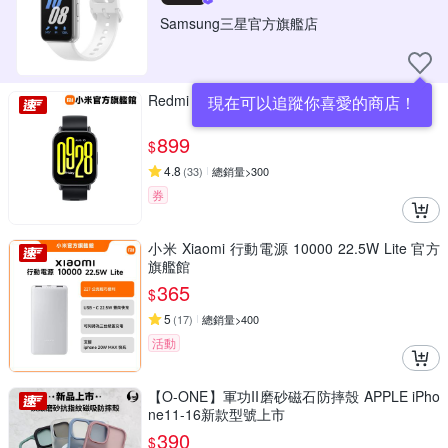
Samsung三星官方旗艦店
Redmi Watch 5 Active 午夜黑 官方旗艦館
現在可以追蹤你喜愛的商店！
899
$
4.8
(
33
)
總銷量>300
券
小米 Xiaomi 行動電源 10000 22.5W Lite 官方
旗艦館
365
$
5
(
17
)
總銷量>400
活動
【O-ONE】軍功II磨砂磁石防摔殼 APPLE iPho
ne11-16新款型號上市
390
$