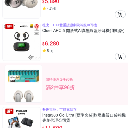
5,890
$
4.7
(
6
)
杜比、THX雙重認證劇院等級AI耳機
Cleer ARC 5 開放式AI真無線藍牙耳機(運動版)
6,280
$
5
(
1
)
限時優惠 2件96折
滿2件享96折
升級電池，可擴充儲存
Insta360 Go Ultra [標準套裝]旗艦畫質口袋相機
先創代理公司貨
11,600