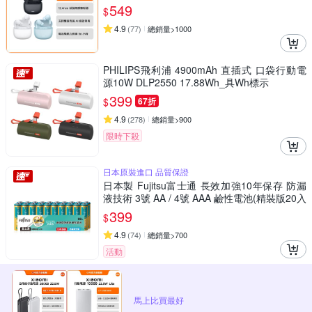
549
$
4.9
(
77
)
總銷量>1000
PHILIPS飛利浦 4900mAh 直插式 口袋行動電
源10W DLP2550 17.88Wh_具Wh標示
399
$
67折
4.9
(
278
)
總銷量>900
限時下殺
日本原裝進口 品質保證
日本製 Fujitsu富士通 長效加強10年保存 防漏
液技術 3號 AA / 4號 AAA 鹼性電池(精裝版20入
裝)
399
$
4.9
(
74
)
總銷量>700
活動
馬上比買最好