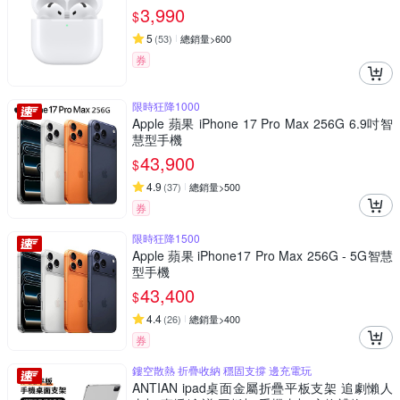
3,990
$
5
(
53
)
總銷量>600
券
限時狂降1000
Apple 蘋果 iPhone 17 Pro Max 256G 6.9吋智
慧型手機
43,900
$
4.9
(
37
)
總銷量>500
券
限時狂降1500
Apple 蘋果 iPhone17 Pro Max 256G - 5G智慧
型手機
43,400
$
4.4
(
26
)
總銷量>400
券
鏤空散熱 折疊收納 穩固支撐 邊充電玩
ANTIAN ipad桌面金屬折疊平板支架 追劇懶人