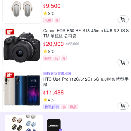
9,500
$
5
(
2
)
活動
券
Canon EOS R50 RF-S18-45mm f/4.5-6.3 IS S
TM 單鏡組 公司貨
20,900
$
$
22,000
5
(
2
)
限時下殺
券
贈原廠防震邊框殼
HTC U24 Pro (12G/512G) 5G 6.8吋智慧型手
機
11,488
$
4
(
5
)
挑戰低價
券
贈品