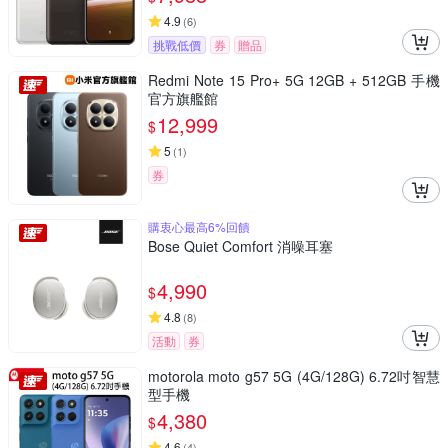
4.9
(
6
)
挑戰低價
券
贈品
Redmi Note 15 Pro+ 5G 12GB + 512GB 手機
官方旗艦館
12,999
$
5
(
1
)
券
購衷心最高6%回饋
Bose Quiet Comfort 消噪耳塞
4,990
$
4.8
(
8
)
活動
券
motorola moto g57 5G (4G/128G) 6.72吋智慧
型手機
4,380
$
4.6
(
4
)