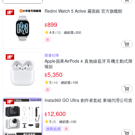
Redmi Watch 5 Active 霧面銀 官方旗艦館
899
$
4.8
(
12
)
總銷量>200
券
限量狂降
Apple蘋果AirPods 4 真無線藍牙耳機主動式降
噪款
5,350
$
5
(
14
)
總銷量>100
券
Insta360 GO Ultra 創作者套組 東城代理公司貨
12,600
$
5
(
5
)
總銷量>100
挑戰低價
券