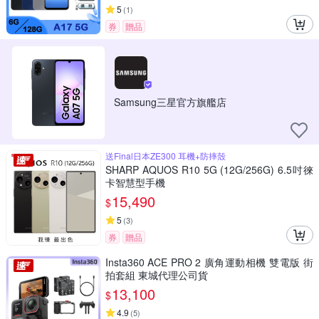
5
(
1
)
券
贈品
Samsung三星官方旗艦店
送Final日本ZE300 耳機+防摔殼
SHARP AQUOS R10 5G (12G/256G) 6.5吋徠
卡智慧型手機
15,490
$
5
(
3
)
券
贈品
Insta360 ACE PRO 2 廣角運動相機 雙電版 街
拍套組 東城代理公司貨
13,100
$
4.9
(
5
)