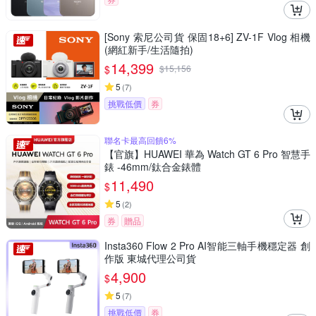
[Sony 索尼公司貨 保固18+6] ZV-1F Vlog 相機
(網紅新手/生活隨拍)
14,399
$
$
15,156
5
(
7
)
挑戰低價
券
聯名卡最高回饋6%
【官旗】HUAWEI 華為 Watch GT 6 Pro 智慧手
錶 -46mm/鈦合金錶體
11,490
$
5
(
2
)
券
贈品
Insta360 Flow 2 Pro AI智能三軸手機穩定器 創
作版 東城代理公司貨
4,900
$
5
(
7
)
挑戰低價
券