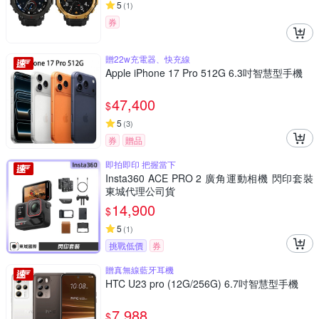
5
(
1
)
券
贈22w充電器、快充線
Apple iPhone 17 Pro 512G 6.3吋智慧型手機
47,400
$
5
(
3
)
券
贈品
即拍即印 把握當下
Insta360 ACE PRO 2 廣角運動相機 閃印套裝
東城代理公司貨
14,900
$
5
(
1
)
挑戰低價
券
贈真無線藍牙耳機
HTC U23 pro (12G/256G) 6.7吋智慧型手機
7,988
$