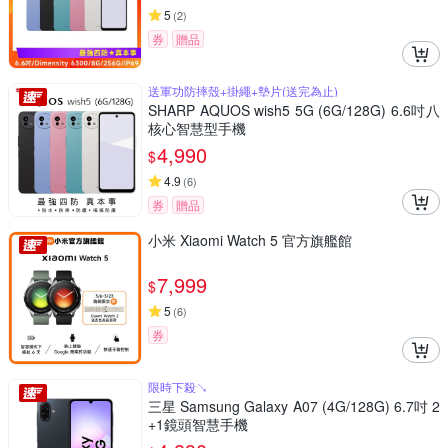
5
(
2
)
券
贈品
送軍功防摔殼+掛繩+墊片(送完為止)
SHARP AQUOS wish5 5G (6G/128G) 6.6吋八
核心智慧型手機
4,990
$
4.9
(
6
)
券
贈品
小米 Xiaomi Watch 5 官方旗艦館
7,999
$
5
(
6
)
券
限時下殺↘
三星 Samsung Galaxy A07 (4G/128G) 6.7吋 2
+1鏡頭智慧手機