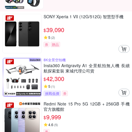
SONY Xperia 1 VII (12G/512G) 智慧型手機
39,090
$
5
(
2
)
券
贈品
8K全景空拍機
Insta360 Antigravity A1 全景航拍無人機 長續
航探索套裝 東城代理公司貨
42,300
$
5
(
1
)
挑戰低價
券
Redmi Note 15 Pro 5G 12GB + 256GB 手機
官方旗艦館
9,999
$
4.6
(
5
)
券