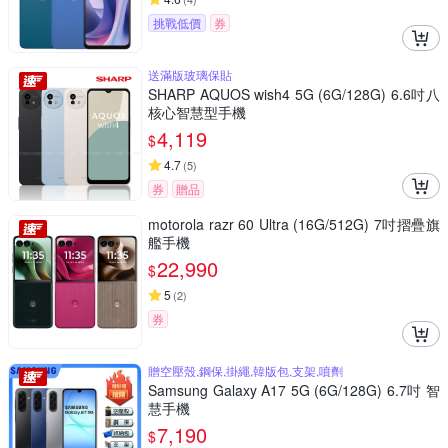
挑戰低價
券
送滿版玻璃保貼
SHARP AQUOS wish4 5G (6G/128G) 6.6吋八
核心智慧型手機
4,119
$
4.7
(
5
)
券
贈品
motorola razr 60 Ultra (16G/512G) 7吋摺疊旗
艦手機
22,990
$
5
(
2
)
券
贈空壓殼,鋼保,掛繩,韓版包,支架,噴劑
Samsung Galaxy A17 5G (6G/128G) 6.7吋 智
慧手機
7,190
$