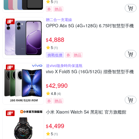
5
(
1
)
券
贈品
贈二合一充電線
OPPO A6x 5G (4G+128G) 6.75吋智慧型手機
4,888
$
5
(
1
)
挑戰低價
券
贈品
送vivo隨身時尚保溫瓶
vivo X Fold5 5G (16G/512G) 摺疊智慧型手機
42,990
$
4.8
(
4
)
券
贈品
小米 Xiaomi Watch S4 黑彩虹 官方旗艦館
4,499
$
5
(
1
)