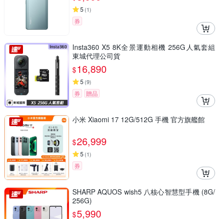
5
(
1
)
券
Insta360 X5 8K全景運動相機 256G人氣套組
東城代理公司貨
16,890
$
5
(
9
)
券
贈品
小米 Xiaomi 17 12G/512G 手機 官方旗艦館
26,999
$
5
(
1
)
券
SHARP AQUOS wish5 八核心智慧型手機 (8G/
256G)
5,990
$