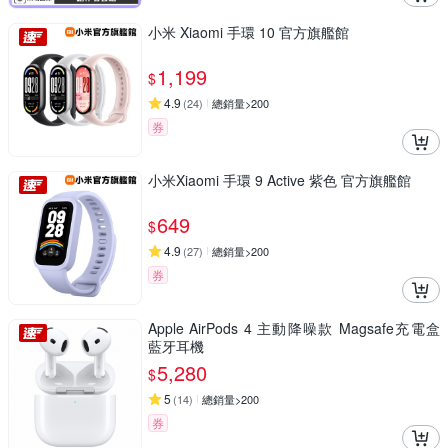
小米 Xiaomi 手環 10 官方旗艦館
1,199
$
4.9
(
24
)
總銷量>200
券
小米Xiaomi 手環 9 Active 紫色 官方旗艦館
649
$
4.9
(
27
)
總銷量>200
券
Apple AirPods 4 主動降噪款 Magsafe充電盒
藍牙耳機
5,280
$
5
(
14
)
總銷量>200
券