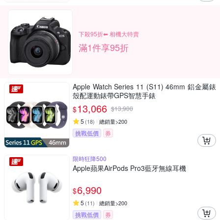
下殺95折⬅︎ 相機大特賣
滿1件享95折
Apple Watch Series 11 (S11) 46mm 鋁金屬錶
殼配運動錶帶GPS智慧手錶
13,066
$
$
13,900
5
(
18
)
總銷量>200
挑戰低價
券
限時狂降500
Apple蘋果AirPods Pro3藍牙無線耳機
6,990
$
5
(
11
)
總銷量>200
挑戰低價
券