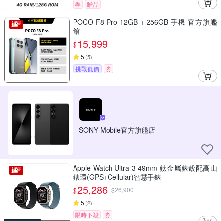
券
贈品
POCO F8 Pro 12GB + 256GB 手機 官方旗艦
館
15,999
$
5
(
5
)
挑戰低價
券
SONY Mobile官方旗艦店
Apple Watch Ultra 3 49mm 鈦金屬錶殼配高山
錶環(GPS+Cellular)智慧手錶
25,286
$
$
26,900
5
(
2
)
限時下殺
券