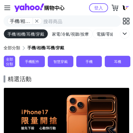
Yahoo購物中心
登入
手機/相機/
耳機/穿戴
手機/相機/耳機/穿戴
家電/冷氣/視聽/按摩
電腦/零組件/週邊/
全部分類
手機/相機/耳機/穿戴
全部
手機配件
智慧穿戴
手機
耳機
分類
精選活動