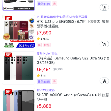
挑戰低價
券
送 原廠殼/鋼保/行動電源/紅米藍牙耳機
HTC U23 pro (8G/256G) 6.7吋 1億畫素 智慧
型手機-迷霧紅
7,590
$
4.9
(
5
)
券
贈品
專為 Noter 而生
【福利品】Samsung Galaxy S22 Ultra 5G (12
GB/256GB)
9,491
$
$
9,990
5
(
1
)
挑戰低價
券
贈22W充電器
SHARP AQUOS wish5 (8G/256G) 6.6吋智慧
型手機
5,888
$