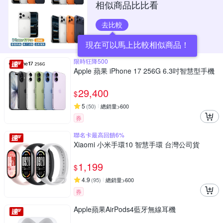
相似商品比比看
去比較
現在可以馬上比較相似商品！
限時狂降500
Apple 蘋果 iPhone 17 256G 6.3吋智慧型手機
29,400
$
5
(
50
)
總銷量>600
券
聯名卡最高回饋6%
Xiaomi 小米手環10 智慧手環 台灣公司貨
1,199
$
4.9
(
95
)
總銷量>600
券
Apple蘋果AirPods4藍牙無線耳機