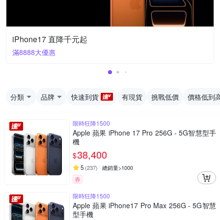
iPhone17 直降千元起
滿8888大優惠
分類
品牌
快速到貨
有現貨
挑戰低價
價格低到
限時狂降1500
Apple 蘋果 iPhone 17 Pro 256G - 5G智慧型手
機
38,400
$
5
(
237
)
總銷量>1000
券
限時狂降1500
Apple 蘋果 iPhone17 Pro Max 256G - 5G智慧
型手機