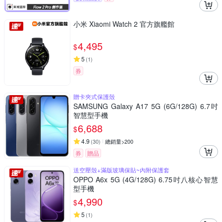
小米 Xiaomi Watch 2 官方旗艦館
4,495
$
5
(
1
)
券
贈卡夾式保護殼
SAMSUNG Galaxy A17 5G (6G/128G) 6.7吋
智慧型手機
6,688
$
4.9
(
30
)
總銷量>200
券
贈品
送空壓殼+滿版玻璃保貼~內附保護套
OPPO A6x 5G (4G/128G) 6.75吋八核心智慧
型手機
4,990
$
5
(
1
)