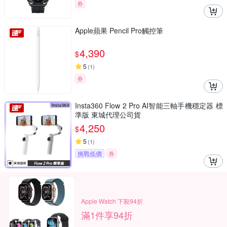
券
Apple蘋果 Pencil Pro觸控筆
4,390
$
5
(
1
)
券
Insta360 Flow 2 Pro AI智能三軸手機穩定器 標
準版 東城代理公司貨
4,250
$
5
(
1
)
挑戰低價
券
Apple Watch 下殺94折
滿1件享94折