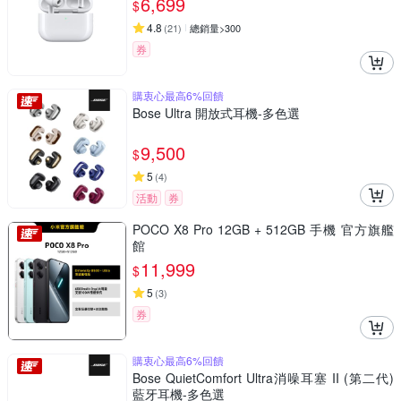
6,699
$
4.8
(
21
)
總銷量>300
券
購衷心最高6%回饋
Bose Ultra 開放式耳機-多色選
9,500
$
5
(
4
)
活動
券
POCO X8 Pro 12GB + 512GB 手機 官方旗艦
館
11,999
$
5
(
3
)
券
購衷心最高6%回饋
Bose QuietComfort Ultra消噪耳塞 II (第二代)
藍牙耳機-多色選