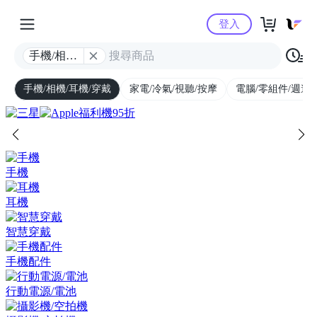
Yahoo購物中心
登入
手機/相機/
耳機/穿戴
手機/相機/耳機/穿戴
家電/冷氣/視聽/按摩
電腦/零組件/週邊/
手機
耳機
智慧穿戴
手機配件
行動電源/電池