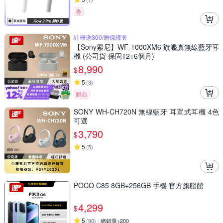
券
註冊送300/贈保護套
【Sony索尼】WF-1000XM6 旗艦真無線藍牙耳
機 (公司貨 保固12+6個月)
8,990
$
5
(
3
)
贈品
SONY WH-CH720N 無線藍牙 耳罩式耳機 4色
可選
3,790
$
5
(
5
)
POCO C85 8GB+256GB 手機 官方旗艦館
4,299
$
5
(
90
)
總銷量>200