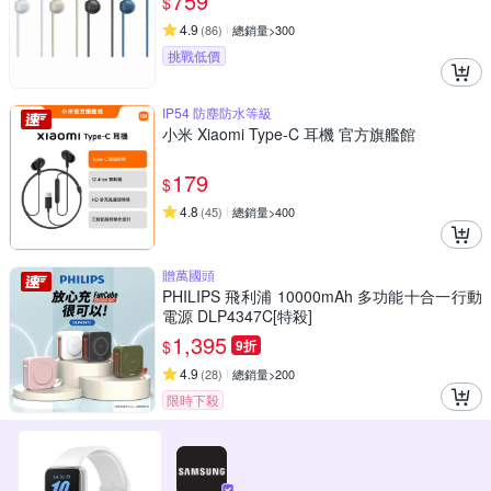
759
$
4.9
(
86
)
總銷量>300
挑戰低價
IP54 防塵防水等級
小米 Xiaomi Type-C 耳機 官方旗艦館
179
$
4.8
(
45
)
總銷量>400
贈萬國頭
PHILIPS 飛利浦 10000mAh 多功能十合一行動
電源 DLP4347C[特殺]
1,395
$
9折
4.9
(
28
)
總銷量>200
限時下殺