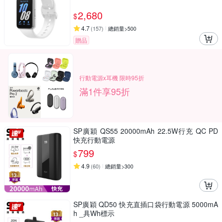
2,680
$
4.7
(
157
)
總銷量>500
贈品
行動電源x耳機 限時95折
滿1件享95折
SP廣穎 QS55 20000mAh 22.5W行充 QC PD
快充行動電源
799
$
4.9
(
60
)
總銷量>300
SP廣穎 QD50 快充直插口袋行動電源 5000mA
h _具Wh標示