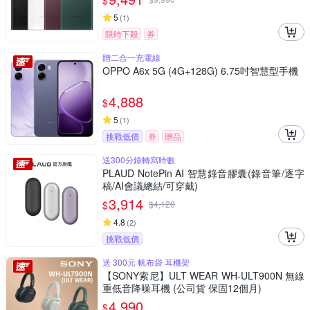
$
5
(
1
)
限時下殺
券
贈二合一充電線
OPPO A6x 5G (4G+128G) 6.75吋智慧型手機
4,888
$
5
(
1
)
挑戰低價
券
贈品
送300分鐘轉寫時數
PLAUD NotePin AI 智慧錄音膠囊(錄音筆/逐字
稿/AI會議總結/可穿戴)
3,914
$
$
4,120
4.8
(
2
)
挑戰低價
送 300元 帆布袋 耳機架
【SONY索尼】ULT WEAR WH-ULT900N 無線
重低音降噪耳機 (公司貨 保固12個月)
4,990
$