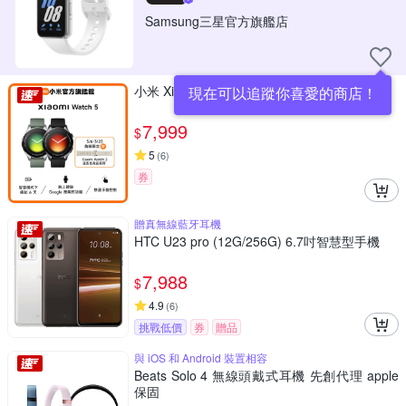
Samsung三星官方旗艦店
小米 Xiaomi Watch 5 官方旗艦館
現在可以追蹤你喜愛的商店！
7,999
$
5
(
6
)
券
贈真無線藍牙耳機
HTC U23 pro (12G/256G) 6.7吋智慧型手機
7,988
$
4.9
(
6
)
挑戰低價
券
贈品
與 iOS 和 Android 裝置相容
Beats Solo 4 無線頭戴式耳機 先創代理 apple
保固