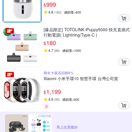
999
$
4.8
(
182
)
總銷量>600
[爆品限定] TOTOLINK iPuppy5000 快充直插式
行動電源( Lightning/Type-C )
180
$
4.7
(
89
)
總銷量>1000
聯名卡最高回饋6%
Xiaomi 小米手環10 智慧手環 台灣公司貨
1,199
$
4.9
(
95
)
總銷量>600
券
馬上比買最好