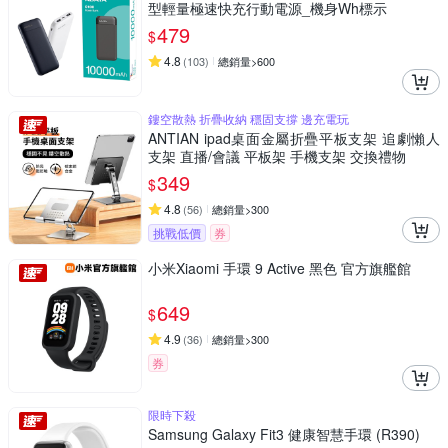
型輕量極速快充行動電源_機身Wh標示
479
$
4.8
(
103
)
總銷量>600
鏤空散熱 折疊收納 穩固支撐 邊充電玩
ANTIAN ipad桌面金屬折疊平板支架 追劇懶人
支架 直播/會議 平板架 手機支架 交換禮物
349
$
4.8
(
56
)
總銷量>300
挑戰低價
券
小米Xiaomi 手環 9 Active 黑色 官方旗艦館
649
$
4.9
(
36
)
總銷量>300
券
限時下殺
Samsung Galaxy Fit3 健康智慧手環 (R390)