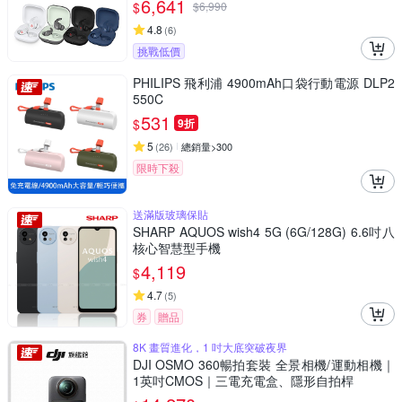
6,641
$
$
6,990
4.8
(
6
)
挑戰低價
PHILIPS 飛利浦 4900mAh口袋行動電源 DLP2
550C
531
$
9折
5
(
26
)
總銷量>300
限時下殺
送滿版玻璃保貼
SHARP AQUOS wish4 5G (6G/128G) 6.6吋八
核心智慧型手機
4,119
$
4.7
(
5
)
券
贈品
8K 畫質進化，1 吋大底突破夜界
DJI OSMO 360暢拍套裝 全景相機/運動相機｜
1英吋CMOS｜三電充電盒、隱形自拍桿