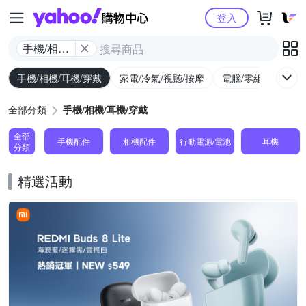
Yahoo購物中心
登入
手機/相機/
耳機/穿戴
手機/相機/耳機/穿戴
家電/冷氣/視聽/按摩
電腦/零組件/週邊/
全部分類
手機/相機/耳機/穿戴
全部
手機配件
相機配件
行動電源/電池
耳機
分類
精選活動