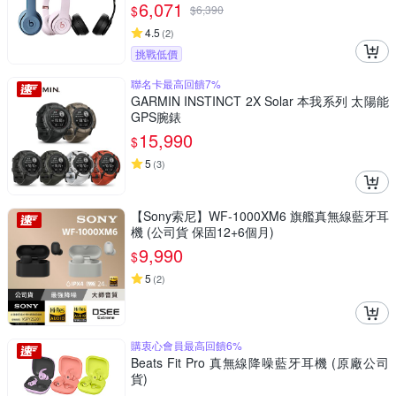
6,071
$
$
6,390
4.5
(
2
)
挑戰低價
聯名卡最高回饋7%
GARMIN INSTINCT 2X Solar 本我系列 太陽能
GPS腕錶
15,990
$
5
(
3
)
【Sony索尼】WF-1000XM6 旗艦真無線藍牙耳
機 (公司貨 保固12+6個月)
9,990
$
5
(
2
)
購衷心會員最高回饋6%
Beats Fit Pro 真無線降噪藍牙耳機 (原廠公司
貨)