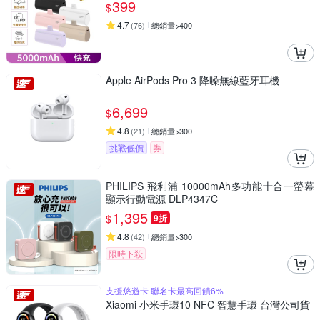
399
$
4.7
(
76
)
總銷量>400
Apple AirPods Pro 3 降噪無線藍牙耳機
6,699
$
4.8
(
21
)
總銷量>300
挑戰低價
券
PHILIPS 飛利浦 10000mAh多功能十合一螢幕
顯示行動電源 DLP4347C
1,395
$
9折
4.8
(
42
)
總銷量>300
限時下殺
支援悠遊卡 聯名卡最高回饋6%
Xiaomi 小米手環10 NFC 智慧手環 台灣公司貨