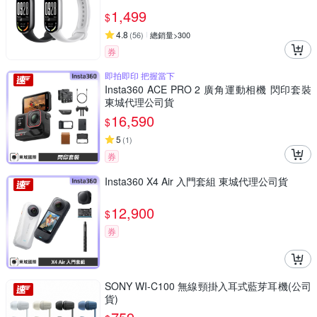
1,499
$
4.8
(
56
)
總銷量>300
券
即拍即印 把握當下
Insta360 ACE PRO 2 廣角運動相機 閃印套裝
東城代理公司貨
16,590
$
5
(
1
)
券
Insta360 X4 Air 入門套組 東城代理公司貨
12,900
$
券
SONY WI-C100 無線頸掛入耳式藍芽耳機(公司
貨)