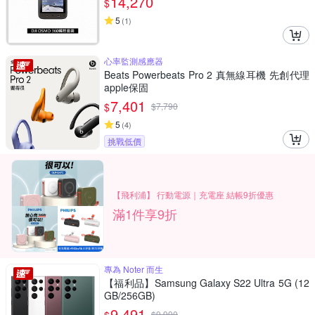
14,270
$
5
(
1
)
心率監測感應器
Beats Powerbeats Pro 2 真無線耳機 先創代理
apple保固
7,401
$
$
7,790
5
(
4
)
挑戰低價
【飛利浦】 行動電源｜充電座 結帳9折優惠
滿1件享9折
專為 Noter 而生
【福利品】Samsung Galaxy S22 Ultra 5G (12
GB/256GB)
9,491
$
9,990