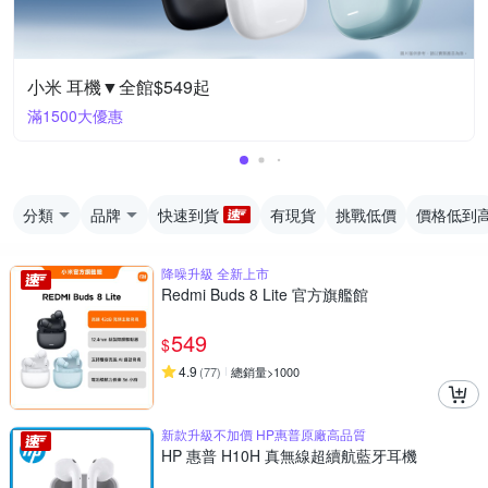
小米 耳機▼全館$549起
滿1500大優惠
分類
品牌
快速到貨
有現貨
挑戰低價
價格低到
降噪升級 全新上市
Redmi Buds 8 Lite 官方旗艦館
549
$
4.9
(
77
)
總銷量>1000
新款升級不加價 HP惠普原廠高品質
HP 惠普 H10H 真無線超續航藍牙耳機