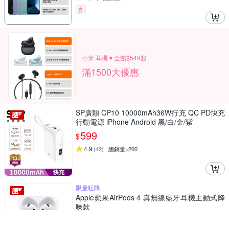
券
小米 耳機▼全館$549起
滿1500大優惠
SP廣穎 CP10 10000mAh36W行充 QC PD快充
行動電源 iPhone Android 黑/白/金/紫
599
$
4.9
(
42
)
總銷量>200
限量狂降
Apple蘋果AirPods 4 真無線藍牙耳機主動式降
噪款
5,350
$