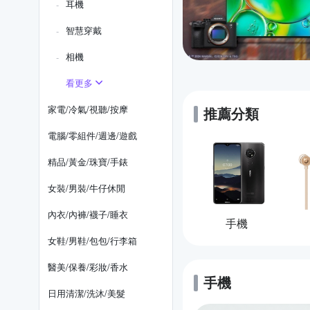
耳機
智慧穿戴
相機
看更多
家電/冷氣/視聽/按摩
推薦分類
電腦/零組件/週邊/遊戲
精品/黃金/珠寶/手錶
女裝/男裝/牛仔休閒
內衣/內褲/襪子/睡衣
手機
女鞋/男鞋/包包/行李箱
醫美/保養/彩妝/香水
手機
的優惠推薦
日用清潔/洗沐/美髮