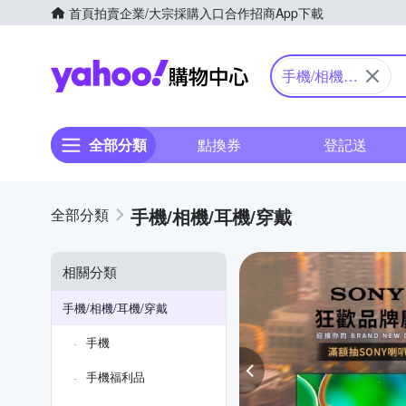
首頁
拍賣
企業/大宗採購入口
合作招商
App下載
Yahoo購物中心
手機/相機/
耳機/穿戴
全部分類
點換券
登記送
手機/相機/耳機/穿戴
相關分類
手機/相機/耳機/穿戴
手機
手機福利品