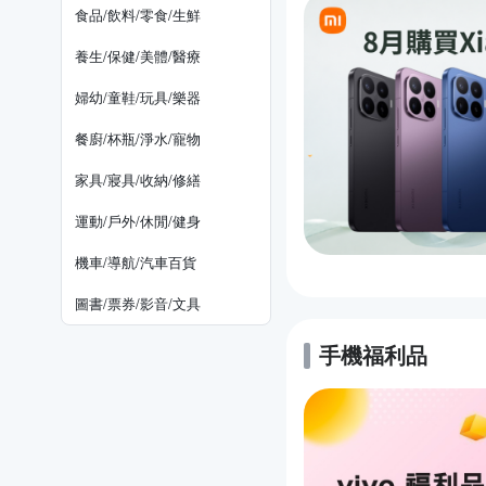
食品/飲料/零食/生鮮
養生/保健/美體/醫療
婦幼/童鞋/玩具/樂器
餐廚/杯瓶/淨水/寵物
家具/寢具/收納/修繕
運動/戶外/休閒/健身
機車/導航/汽車百貨
圖書/票券/影音/文具
手機福利品
的優