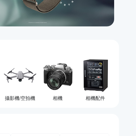
攝影機/空拍機
相機
相機配件