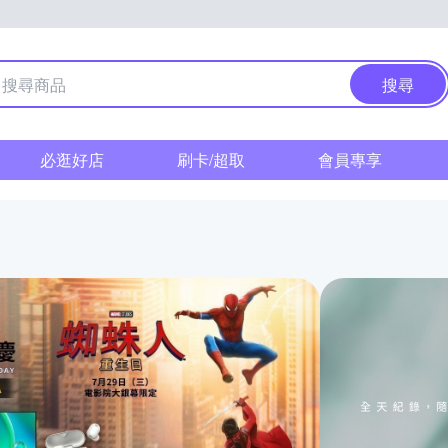
搜尋
必逛好店
刷卡/超取
會員專享