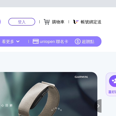
購物車
帳號綁定送
登入
看更多
uniopen 聯名卡
超贈點