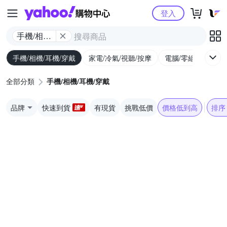
Yahoo購物中心
登入
手機/相機/
耳機/穿戴
手機/相機/耳機/穿戴
家電/冷氣/視聽/按摩
電腦/零組件/週邊/
全部分類
手機/相機/耳機/穿戴
品牌
快速到貨
有現貨
挑戰低價
價格低到高
排序