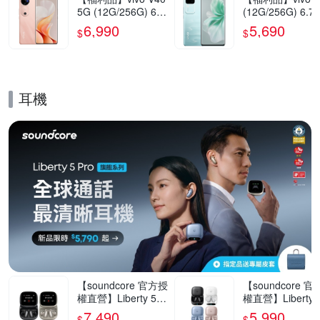
5G (12G/256G) 6.7
(12G/256G) 6.7
8吋智慧型手機(9成
5G智慧型手機(9
6,990
5,690
$
$
新)
新)
耳機
的優惠推薦活動
【soundcore 官方授
【soundcore 
權直營】Liberty 5 P
權直營】Liberty 5
ro Max AI降噪真無
ro AI降噪真無線
7,490
5,990
$
$