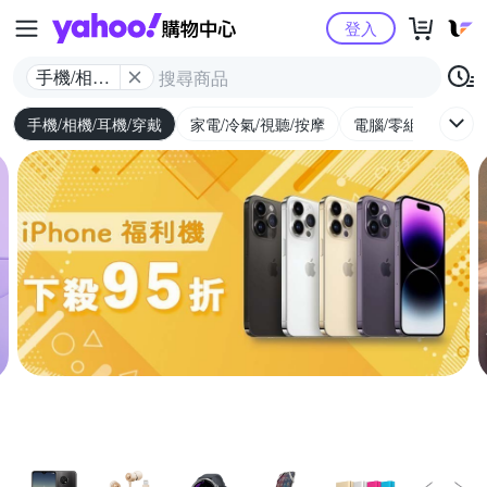
Yahoo購物中心
登入
手機/相機/
耳機/穿戴
手機/相機/耳機/穿戴
家電/冷氣/視聽/按摩
電腦/零組件/週邊/