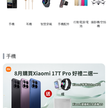
行動電源/電
攝影機/空拍
手機
耳機
智慧穿戴
手機配件
池
機
手機
的優惠推薦活動