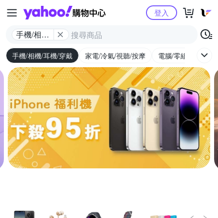
Yahoo購物中心
登入
手機/相機/
耳機/穿戴
手機/相機/耳機/穿戴
家電/冷氣/視聽/按摩
電腦/零組件/週邊/