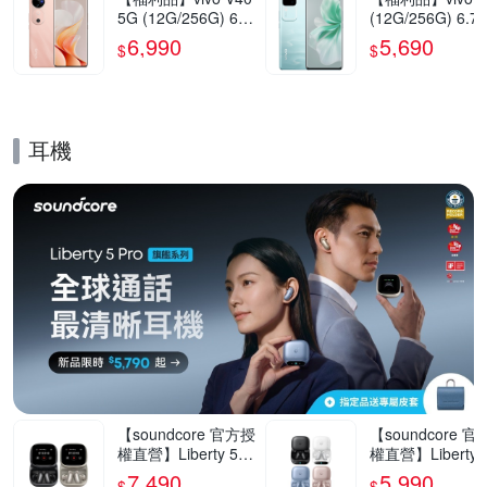
5G (12G/256G) 6.7
(12G/256G) 6.7
8吋智慧型手機(9成
5G智慧型手機(9
6,990
5,690
$
$
新)
新)
耳機
的優惠推薦活動
【soundcore 官方授
【soundcore 
權直營】Liberty 5 P
權直營】Liberty 5
ro Max AI降噪真無
ro AI降噪真無線
7,490
5,990
$
$