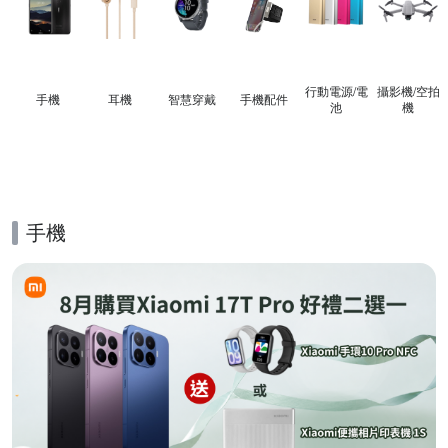
行動電源/電
攝影機/空拍
手機
耳機
智慧穿戴
手機配件
池
機
手機
的優惠推薦活動