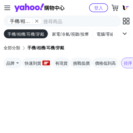
Yahoo購物中心
登入
手機/相機/
耳機/穿戴
手機/相機/耳機/穿戴
家電/冷氣/視聽/按摩
電腦/零組件/週邊/
全部分類
手機/相機/耳機/穿戴
品牌
快速到貨
有現貨
挑戰低價
價格低到高
排序