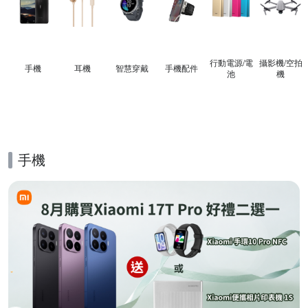
行動電源/電
攝影機/空拍
手機
耳機
智慧穿戴
手機配件
池
機
手機
的優惠推薦活動