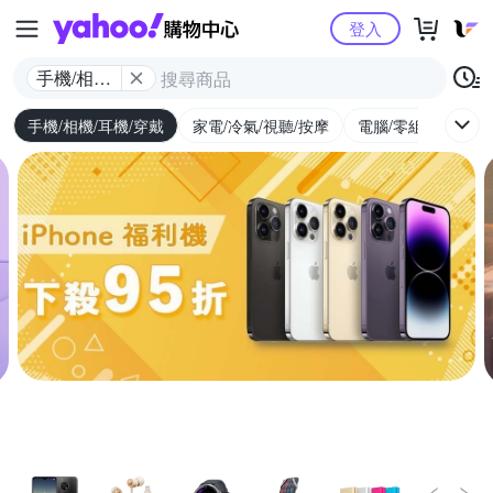
Yahoo購物中心
登入
手機/相機/
耳機/穿戴
手機/相機/耳機/穿戴
家電/冷氣/視聽/按摩
電腦/零組件/週邊/