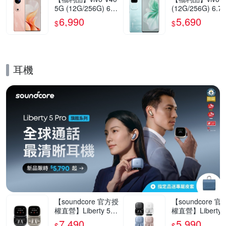
5G (12G/256G) 6.7
(12G/256G) 6.7
8吋智慧型手機(9成
5G智慧型手機(9
6,990
5,690
$
$
新)
新)
耳機
的優惠推薦活動
【soundcore 官方授
【soundcore 
權直營】Liberty 5 P
權直營】Liberty 5
ro Max AI降噪真無
ro AI降噪真無線
7,490
5,990
$
$