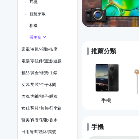
耳機
智慧穿戴
相機
看更多
家電/冷氣/視聽/按摩
推薦分類
電腦/零組件/週邊/遊戲
精品/黃金/珠寶/手錶
女裝/男裝/牛仔休閒
內衣/內褲/襪子/睡衣
手機
女鞋/男鞋/包包/行李箱
醫美/保養/彩妝/香水
手機
的優惠推薦
日用清潔/洗沐/美髮