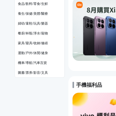
食品/飲料/零食/生鮮
養生/保健/美體/醫療
婦幼/童鞋/玩具/樂器
餐廚/杯瓶/淨水/寵物
家具/寢具/收納/修繕
運動/戶外/休閒/健身
機車/導航/汽車百貨
圖書/票券/影音/文具
手機福利品
的優