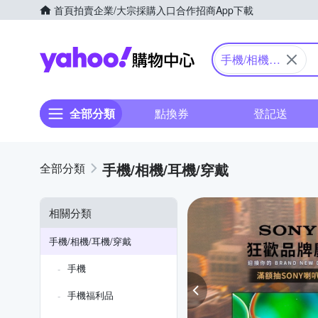
首頁
拍賣
企業/大宗採購入口
合作招商
App下載
Yahoo購物中心
手機/相機/
耳機/穿戴
全部分類
點換券
登記送
手機/相機/耳機/穿戴
相關分類
手機/相機/耳機/穿戴
手機
手機福利品