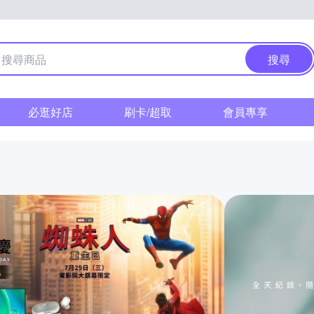
搜尋
必逛好店
刷卡/超取
會員專享