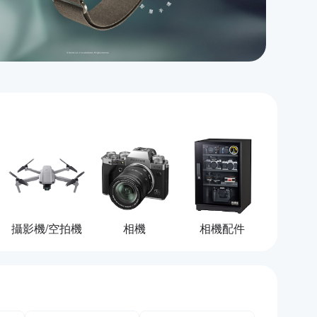
攝影機/空拍機
相機
相機配件