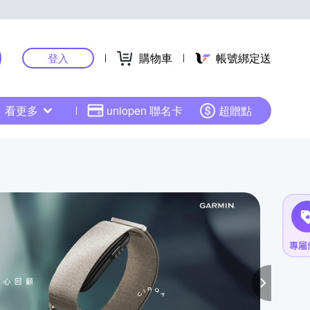
購物車
帳號綁定送
登入
看更多
uniopen 聯名卡
超贈點