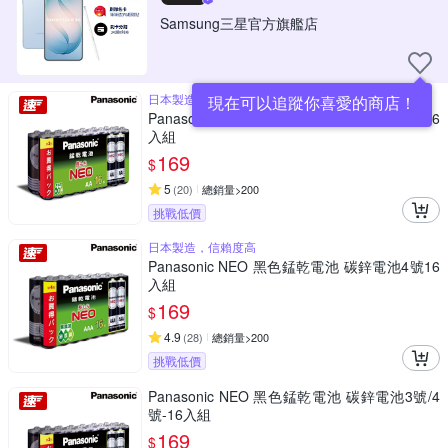
Samsung三星官方旗艦店
日本製造，信賴度高
現在可以追蹤你喜愛的商店！
Panasonic NEO 黑色錳乾電池 碳鋅電池3號16
入組
169
$
5
(
20
)
總銷量>200
挑戰低價
日本製造，信賴度高
Panasonic NEO 黑色錳乾電池 碳鋅電池4號16
入組
169
$
4.9
(
28
)
總銷量>200
挑戰低價
Panasonic NEO 黑色錳乾電池 碳鋅電池3號/4
號-16入組
169
$