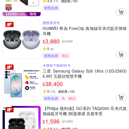
4.9
(
17
)
總銷量>100
挑戰低價
贈雙肩背包
HUAWEI 華為 FreeClip 真無線耳夾式藍牙降噪
耳機
3,880
$
$
4,290
5
(
4
)
挑戰低價
贈品
▼限時下殺85折▼
三星 Samsung Galaxy S26 Ultra (12G/256G)
6.9吋 五鏡頭智慧手機
38,400
$
5
(
14
)
總銷量>100
挑戰低價
券
贈品
【Philips 飛利浦】GO系列 TAQ2000 耳夾式真
無線藍牙耳機 |輕盈裸感 音霸享受
1,596
$
$
1,680
4.6
(
16
)
總銷量>100