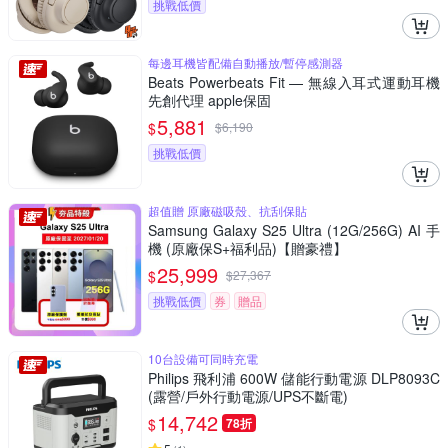
挑戰低價
每邊耳機皆配備自動播放/暫停感測器
Beats Powerbeats Fit — 無線入耳式運動耳機
先創代理 apple保固
5,881
$
$
6,190
挑戰低價
超值贈 原廠磁吸殼、抗刮保貼
Samsung Galaxy S25 Ultra (12G/256G) AI 手
機 (原廠保S+福利品)【贈豪禮】
25,999
$
$
27,367
挑戰低價
券
贈品
10台設備可同時充電
Philips 飛利浦 600W 儲能行動電源 DLP8093C
(露營/戶外行動電源/UPS不斷電)
14,742
$
78折