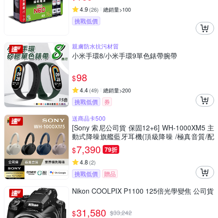
4.9
(
26
)
總銷量>100
挑戰低價
親膚防水抗污材質
小米手環8/小米手環9單色錶帶腕帶
98
$
4.4
(
49
)
總銷量>200
挑戰低價
券
送商品卡500
[Sony 索尼公司貨 保固12+6] WH-1000XM5 主
動式降噪旗艦藍牙耳機(頂級降噪 /極真音質/配
戴舒適)
7,390
$
79折
4.8
(
2
)
挑戰低價
贈品
Nikon COOLPIX P1100 125倍光學變焦 公司貨
31,580
$
$
33,242