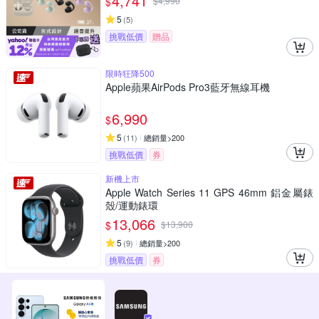
4,741
$
$
4,990
5
(
5
)
挑戰低價
贈品
限時狂降500
Apple蘋果AirPods Pro3藍牙無線耳機
6,990
$
5
(
11
)
總銷量>200
挑戰低價
券
新機上市
Apple Watch Series 11 GPS 46mm 鋁金屬錶
殼/運動錶環
13,066
$
$
13,900
5
(
9
)
總銷量>200
挑戰低價
券