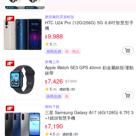
贈原廠防震邊框殼
HTC U24 Pro (12G/256G) 5G 6.8吋智慧型手
機
9,988
$
5
(
7
)
挑戰低價
券
贈品
新機上市
Apple Watch SE3 GPS 40mm 鋁金屬錶殼/運動
錶帶
7,426
$
$
7,900
5
(
4
)
總銷量>50
挑戰低價
券
限時下殺
三星 Samsung Galaxy A17 (6G/128G) 6.7吋 3
+1鏡頭智慧手機
7,190
$
4.5
(
2
)
總銷量>50