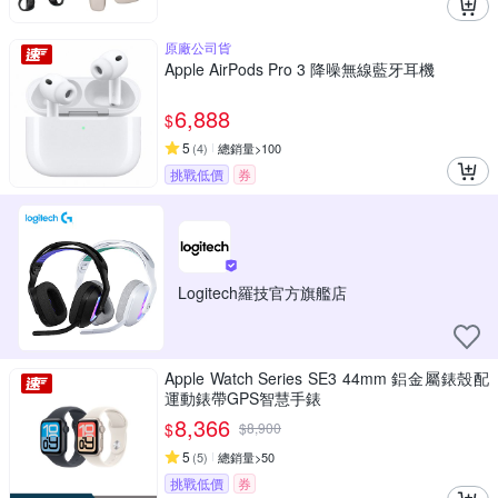
原廠公司貨
Apple AirPods Pro 3 降噪無線藍牙耳機
6,888
$
5
(
4
)
總銷量>100
挑戰低價
券
Logitech羅技官方旗艦店
Apple Watch Series SE3 44mm 鋁金屬錶殼配
運動錶帶GPS智慧手錶
8,366
$
$
8,900
5
(
5
)
總銷量>50
挑戰低價
券