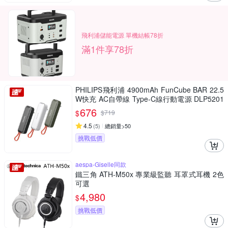
飛利浦儲能電源 單機結帳78折
滿1件享78折
PHILIPS飛利浦 4900mAh FunCube BAR 22.5
W快充 AC自帶線 Type-C線行動電源 DLP5201
C 17.88Wh_具Wh標示
676
$
$
719
4.5
(
5
)
總銷量>50
挑戰低價
aespa-Giselle同款
鐵三角 ATH-M50x 專業級監聽 耳罩式耳機 2色
可選
4,980
$
挑戰低價