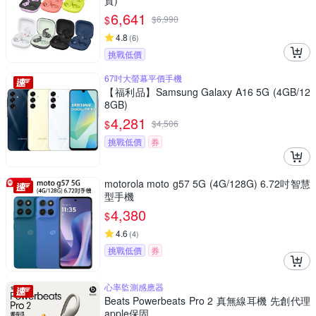
貨)
6,641
$
$
6,990
4.8
(
6
)
挑戰低價
67吋大螢幕平價手機
【福利品】Samsung Galaxy A16 5G (4GB/12
8GB)
4,281
$
$
4,506
挑戰低價
券
motorola moto g57 5G (4G/128G) 6.72吋智慧
型手機
4,380
$
4.6
(
4
)
挑戰低價
券
心率監測感應器
Beats Powerbeats Pro 2 真無線耳機 先創代理
apple保固