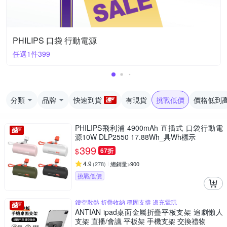
PHILIPS 口袋 行動電源
任選1件399
分類
品牌
快速到貨
有現貨
挑戰低價
價格低到
PHILIPS飛利浦 4900mAh 直插式 口袋行動電
源10W DLP2550 17.88Wh_具Wh標示
399
$
67折
4.9
(
278
)
總銷量>900
挑戰低價
鏤空散熱 折疊收納 穩固支撐 邊充電玩
ANTIAN ipad桌面金屬折疊平板支架 追劇懶人
支架 直播/會議 平板架 手機支架 交換禮物