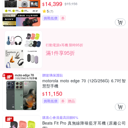
14,399
$
$
15,156
5
(
7
)
挑戰低價
券
行動電源x耳機 限時95折
滿1件享95折
贈玻璃保護貼
motorola moto edge 70 (12G/256G) 6.7吋智
慧型手機
11,150
$
挑戰低價
券
贈品
購衷心會員最高回饋6%
Beats Fit Pro 真無線降噪藍牙耳機 (原廠公司