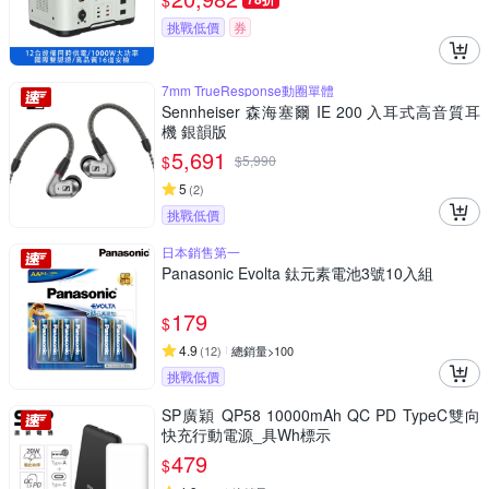
$
挑戰低價
券
7mm TrueResponse動圈單體
Sennheiser 森海塞爾 IE 200 入耳式高音質耳
機 銀韻版
5,691
$
$
5,990
5
(
2
)
挑戰低價
日本銷售第一
Panasonic Evolta 鈦元素電池3號10入組
179
$
4.9
(
12
)
總銷量>100
挑戰低價
SP廣穎 QP58 10000mAh QC PD TypeC雙向
快充行動電源_具Wh標示
479
$