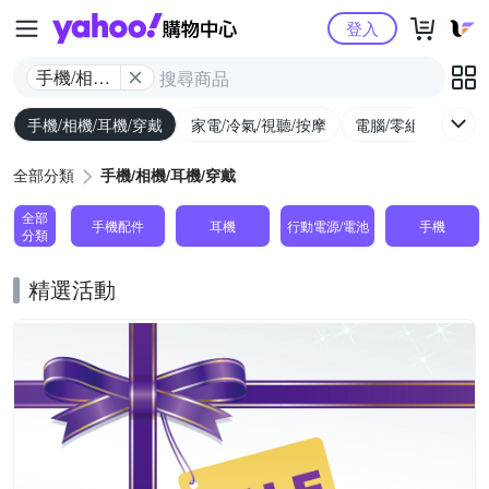
Yahoo購物中心
登入
手機/相機/
耳機/穿戴
手機/相機/耳機/穿戴
家電/冷氣/視聽/按摩
電腦/零組件/週邊/
全部分類
手機/相機/耳機/穿戴
全部
手機配件
耳機
行動電源/電池
手機
分類
精選活動