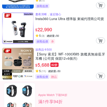
5
(
1
)
挑戰低價
晝夜清晰，遠近隨心
Insta360 Luna Ultra 標準版 東城代理商公司貨
22,990
$
5
(
3
)
總銷量>50
挑戰低價
券
送商品卡500
【Sony 索尼】WF-1000XM5 旗艦真無線藍牙
耳機 (公司貨 保固12+6個月)
5,688
$
82折
5
(
11
)
總銷量>50
挑戰低價
贈品
Apple Watch 下殺94折
滿1件享94折