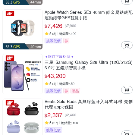
Apple Watch Series SE3 40mm 鋁金屬錶殼配
運動錶帶GPS智慧手錶
7,426
$
$
7,900
5
(
8
)
總銷量>100
挑戰低價
券
▼限時下殺84折▼
三星 Samsung Galaxy S26 Ultra (12G/512G)
6.9吋 五鏡頭智慧手機
43,200
$
5
(
4
)
總銷量>50
挑戰低價
券
贈品
Beats Solo Buds 真無線藍牙入耳式耳機 先創
代理 apple保固
2,337
$
$
2,460
5
(
27
)
總銷量>100
挑戰低價