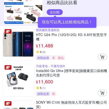
相似商品比比看
去比較
現在可以馬上比較相似商品！
贈原廠防震邊框殼
HTC U24 Pro (12G/512G) 5G 6.8吋智慧型手
機
11,488
$
4
(
5
)
挑戰低價
券
贈品
升級電池，可擴充儲存
Insta360 Go Ultra [標準套裝]旗艦畫質口袋相機
先創代理公司貨
11,600
$
5
(
1
)
挑戰低價
券
SONY WI-C100 無線頸掛入耳式藍芽耳機(公司
貨)