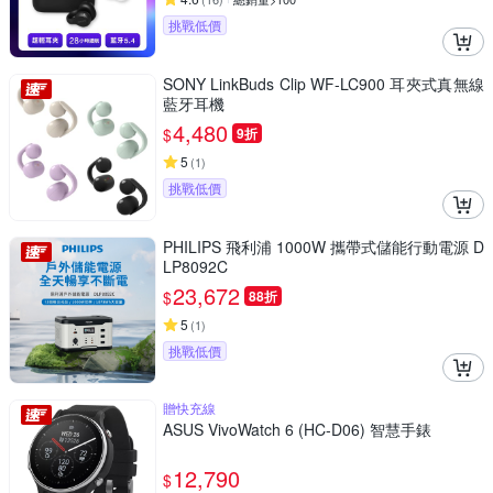
挑戰低價
SONY LinkBuds Clip WF-LC900 耳夾式真無線
藍牙耳機
4,480
$
9折
5
(
1
)
挑戰低價
PHILIPS 飛利浦 1000W 攜帶式儲能行動電源 D
LP8092C
23,672
$
88折
5
(
1
)
挑戰低價
贈快充線
ASUS VivoWatch 6 (HC-D06) 智慧手錶
12,790
$