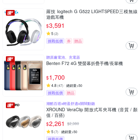
羅技 logitech G G522 LIGHTSPEED三模無線
遊戲耳機
3,591
$
5
(
2
)
挑戰低價
券
贈品
贈原廠電池、充電器
Benten F72 4G 雙螢幕折疊手機/長輩機
1,700
$
4.8
(
47
)
總銷量>50
挑戰低價
贈品
潮酷百搭x輕盈舒適x開闊動聽
XROUND VeraClip 開放式耳夾耳機 (音質 / 顏
值 / 百搭)
2,261
$
$
2,380
5
(
7
)
總銷量>50
挑戰低價