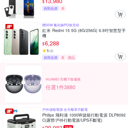
13,980
$
挑戰低價
券
贈30W 氮化鎵PD旅充頭
紅米 Redmi 15 5G (8G/256G) 6.9吋智慧型手
機
6,288
$
5
(
2
)
挑戰低價
券
贈品
HUAWEI 耳機下殺優惠
任選1件3880
戶外儲能電源 全天暢享不斷電
Philips 飛利浦 1000W儲能行動電源 DLP8092
C(露營/戶外行動電源/UPS不斷電)
20,982
78折