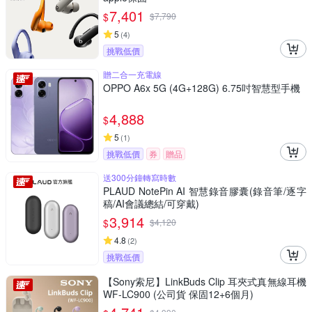
7,401
$
$
7,790
5
(
4
)
挑戰低價
贈二合一充電線
OPPO A6x 5G (4G+128G) 6.75吋智慧型手機
4,888
$
5
(
1
)
挑戰低價
券
贈品
送300分鐘轉寫時數
PLAUD NotePin AI 智慧錄音膠囊(錄音筆/逐字
稿/AI會議總結/可穿戴)
3,914
$
$
4,120
4.8
(
2
)
挑戰低價
【Sony索尼】LinkBuds Clip 耳夾式真無線耳機
WF-LC900 (公司貨 保固12+6個月)