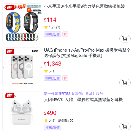
小米手環8/小米手環9強力雙色運動錶帶腕帶
114
$
4.7
(
27
)
挑戰低價
券
UAG iPhone 17/Air/Pro/Pro Max 磁吸耐衝擊全
透保護殼(支援MagSafe 手機殼)
1,343
$
5
(
1
)
挑戰低價
券
新一代藍牙BT53 省電低功耗晶片設計
人因BW70 人體工學觸控式真無線藍牙耳機
490
$
5
(
6
)
總銷量>50
挑戰低價