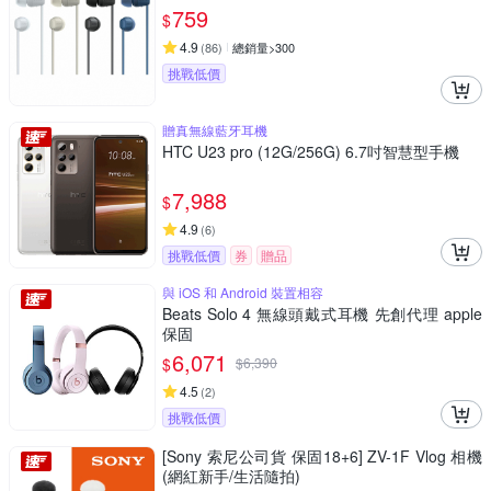
759
$
4.9
(
86
)
總銷量>300
挑戰低價
贈真無線藍牙耳機
HTC U23 pro (12G/256G) 6.7吋智慧型手機
7,988
$
4.9
(
6
)
挑戰低價
券
贈品
與 iOS 和 Android 裝置相容
Beats Solo 4 無線頭戴式耳機 先創代理 apple
保固
6,071
$
$
6,390
4.5
(
2
)
挑戰低價
[Sony 索尼公司貨 保固18+6] ZV-1F Vlog 相機
(網紅新手/生活隨拍)