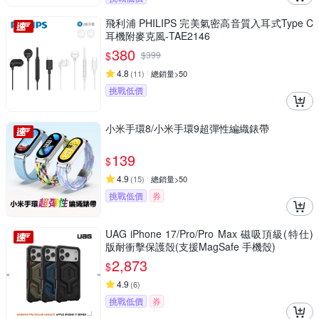
飛利浦 PHILIPS 完美氣密高音質入耳式Type C
耳機附麥克風-TAE2146
380
$
$
399
4.8
(
11
)
總銷量>50
挑戰低價
小米手環8/小米手環9超彈性編織錶帶
139
$
4.9
(
15
)
總銷量>50
挑戰低價
券
UAG iPhone 17/Pro/Pro Max 磁吸頂級(特仕)
版耐衝擊保護殼(支援MagSafe 手機殼)
2,873
$
4.9
(
6
)
挑戰低價
券