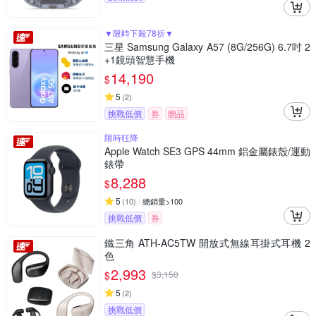
▼限時下殺78折▼
三星 Samsung Galaxy A57 (8G/256G) 6.7吋 2
+1鏡頭智慧手機
14,190
$
5
(
2
)
挑戰低價
券
贈品
限時狂降
Apple Watch SE3 GPS 44mm 鋁金屬錶殼/運動
錶帶
8,288
$
5
(
10
)
總銷量>100
挑戰低價
券
鐵三角 ATH-AC5TW 開放式無線耳掛式耳機 2
色
2,993
$
$
3,150
5
(
2
)
挑戰低價