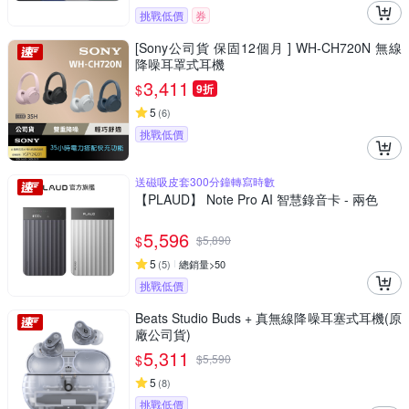
挑戰低價
券
[Sony公司貨 保固12個月 ] WH-CH720N 無線
降噪耳罩式耳機
3,411
$
9折
5
(
6
)
挑戰低價
送磁吸皮套300分鐘轉寫時數
【PLAUD】 Note Pro AI 智慧錄音卡 - 兩色
5,596
$
$
5,890
5
(
5
)
總銷量>50
挑戰低價
Beats Studio Buds + 真無線降噪耳塞式耳機(原
廠公司貨)
5,311
$
$
5,590
5
(
8
)
挑戰低價