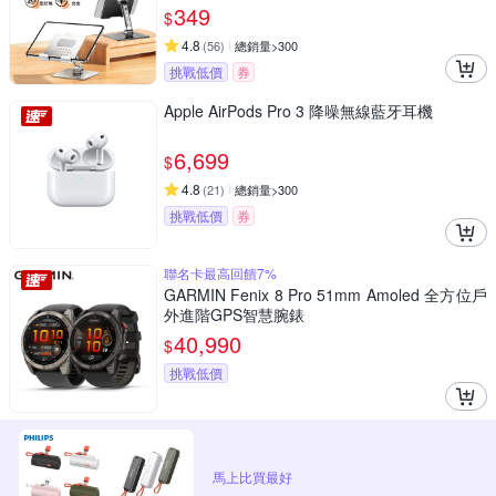
349
$
4.8
(
56
)
總銷量>300
挑戰低價
券
Apple AirPods Pro 3 降噪無線藍牙耳機
6,699
$
4.8
(
21
)
總銷量>300
挑戰低價
券
聯名卡最高回饋7%
GARMIN Fenix 8 Pro 51mm Amoled 全方位戶
外進階GPS智慧腕錶
40,990
$
挑戰低價
馬上比買最好