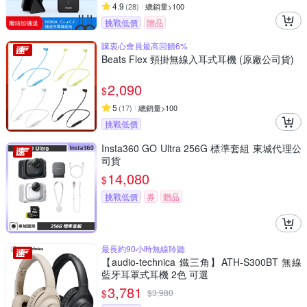
4.9
(
28
)
總銷量>100
挑戰低價
贈品
購衷心會員最高回饋6%
Beats Flex 頸掛無線入耳式耳機 (原廠公司貨)
2,090
$
5
(
17
)
總銷量>100
挑戰低價
Insta360 GO Ultra 256G 標準套組 東城代理公
司貨
14,080
$
挑戰低價
券
贈品
最長約90小時無線聆聽
【audio-technica 鐵三角】ATH-S300BT 無線
藍牙耳罩式耳機 2色 可選
3,781
$
$
3,980