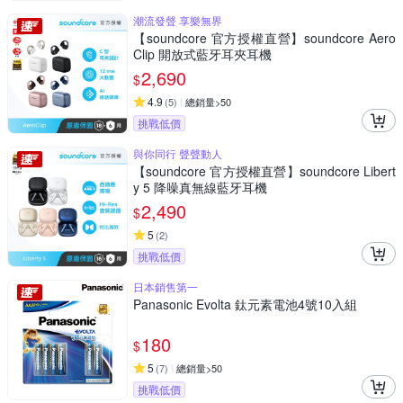
潮流發聲 享樂無界
【soundcore 官方授權直營】soundcore Aero
Clip 開放式藍牙耳夾耳機
2,690
$
4.9
(
5
)
總銷量>50
挑戰低價
與你同行 聲聲動人
【soundcore 官方授權直營】soundcore Libert
y 5 降噪真無線藍牙耳機
2,490
$
5
(
2
)
挑戰低價
日本銷售第一
Panasonic Evolta 鈦元素電池4號10入組
180
$
5
(
7
)
總銷量>50
挑戰低價