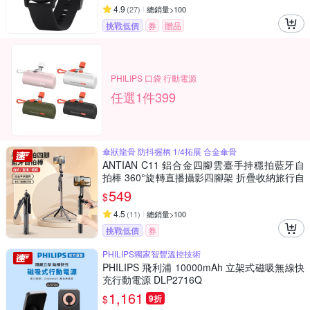
4.9
(
27
)
總銷量>100
挑戰低價
券
贈品
PHILIPS 口袋 行動電源
任選1件399
傘狀龍骨 防抖握柄 1/4拓展 合金傘骨
ANTIAN C11 鋁合金四腳雲臺手持穩拍藍牙自
拍棒 360°旋轉直播攝影四腳架 折疊收納旅行自
拍棒 185cm
549
$
4.5
(
11
)
總銷量>100
挑戰低價
券
PHILIPS獨家智豐溫控技術
PHILIPS 飛利浦 10000mAh 立架式磁吸無線快
充行動電源 DLP2716Q
1,161
$
9折