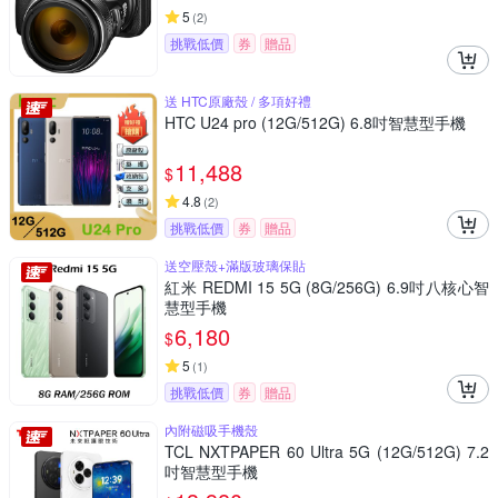
5
(
2
)
挑戰低價
券
贈品
送 HTC原廠殼 / 多項好禮
HTC U24 pro (12G/512G) 6.8吋智慧型手機
11,488
$
4.8
(
2
)
挑戰低價
券
贈品
送空壓殼+滿版玻璃保貼
紅米 REDMI 15 5G (8G/256G) 6.9吋八核心智
慧型手機
6,180
$
5
(
1
)
挑戰低價
券
贈品
內附磁吸手機殼
TCL NXTPAPER 60 Ultra 5G (12G/512G) 7.2
吋智慧型手機