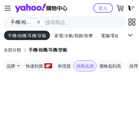
Yahoo購物中心
登入
手機/相機/
耳機/穿戴
手機/相機/耳機/穿戴
家電/冷氣/視聽/按摩
電腦/零組件/週邊/
全部分類
手機/相機/耳機/穿戴
品牌
快速到貨
有現貨
挑戰低價
價格低到高
排序