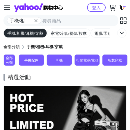
Yahoo購物中心
登入
手機/相機/
耳機/穿戴
手機/相機/耳機/穿戴
家電/冷氣/視聽/按摩
電腦/零組件/週邊/
全部分類
手機/相機/耳機/穿戴
全部
手機配件
耳機
行動電源/電池
智慧穿戴
分類
精選活動