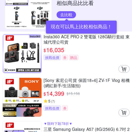
相似商品比比看
去比較
現在可以馬上比較相似商品！
Insta360 ACE PRO 2 雙電版 128G騎行套組 東
城代理公司貨
16,035
$
挑戰低價
券
贈品
[Sony 索尼公司貨 保固18+6] ZV-1F Vlog 相機
(網紅新手/生活隨拍)
14,399
$
$
15,156
5
(
7
)
挑戰低價
券
▼限時下殺78折▼
三星 Samsung Galaxy A57 (8G/256G) 6.7吋 2