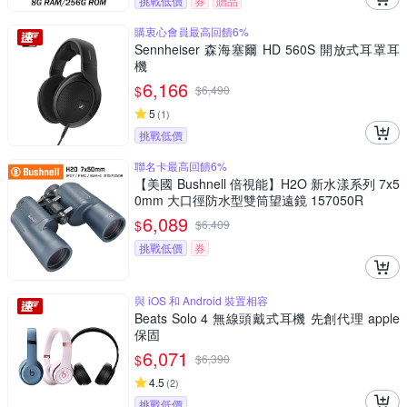
挑戰低價
券
贈品
購衷心會員最高回饋6%
Sennheiser 森海塞爾 HD 560S 開放式耳罩耳
機
6,166
$
$
6,490
5
(
1
)
挑戰低價
聯名卡最高回饋6%
【美國 Bushnell 倍視能】H2O 新水漾系列 7x5
0mm 大口徑防水型雙筒望遠鏡 157050R
6,089
$
$
6,409
挑戰低價
券
與 iOS 和 Android 裝置相容
Beats Solo 4 無線頭戴式耳機 先創代理 apple
保固
6,071
$
$
6,390
4.5
(
2
)
挑戰低價