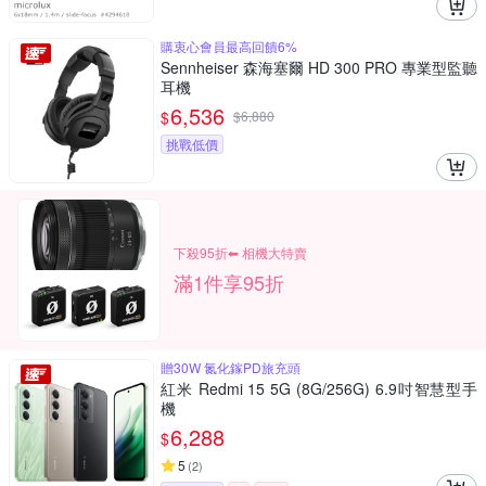
購衷心會員最高回饋6%
Sennheiser 森海塞爾 HD 300 PRO 專業型監聽
耳機
6,536
$
$
6,880
挑戰低價
下殺95折⬅︎ 相機大特賣
滿1件享95折
贈30W 氮化鎵PD旅充頭
紅米 Redmi 15 5G (8G/256G) 6.9吋智慧型手
機
6,288
$
5
(
2
)