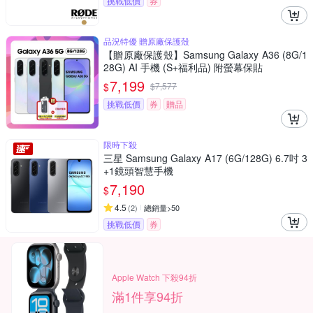
挑戰低價
券
品況特優 贈原廠保護殼
【贈原廠保護殼】Samsung Galaxy A36 (8G/1
28G) AI 手機 (S+福利品) 附螢幕保貼
7,199
$
$
7,577
挑戰低價
券
贈品
限時下殺
三星 Samsung Galaxy A17 (6G/128G) 6.7吋 3
+1鏡頭智慧手機
7,190
$
4.5
(
2
)
總銷量>50
挑戰低價
券
Apple Watch 下殺94折
滿1件享94折