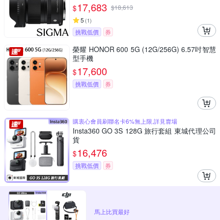
單眼專用鏡頭
17,683
$
$
18,613
5
(
1
)
挑戰低價
券
榮耀 HONOR 600 5G (12G/256G) 6.57吋智慧
型手機
17,600
$
挑戰低價
券
購衷心會員刷聯名卡6%無上限,詳見賣場
Insta360 GO 3S 128G 旅行套組 東城代理公司
貨
16,476
$
挑戰低價
券
馬上比買最好