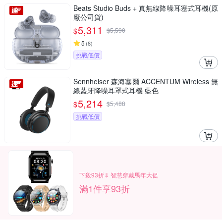
Beats Studio Buds + 真無線降噪耳塞式耳機(原
廠公司貨)
5,311
$
$
5,590
5
(
8
)
挑戰低價
Sennheiser 森海塞爾 ACCENTUM Wireless 無
線藍牙降噪耳罩式耳機 藍色
5,214
$
$
5,488
挑戰低價
下殺93折⇓ 智慧穿戴馬年大促
滿1件享93折