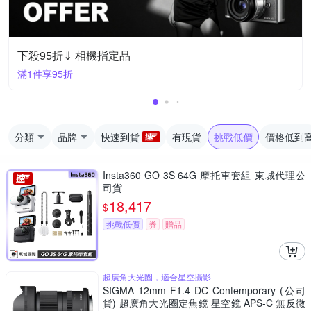
下殺95折⇓ 相機指定品
滿1件享95折
分類
品牌
快速到貨
有現貨
挑戰低價
價格低到
Insta360 GO 3S 64G 摩托車套組 東城代理公
司貨
18,417
$
挑戰低價
券
贈品
超廣角大光圈，適合星空攝影
SIGMA 12mm F1.4 DC Contemporary (公司
貨) 超廣角大光圈定焦鏡 星空鏡 APS-C 無反微