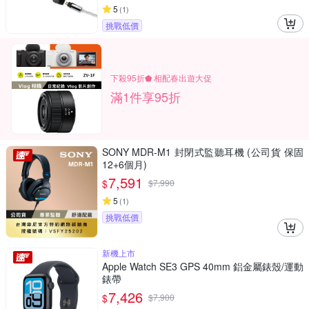
5
(
1
)
挑戰低價
下殺95折⬟ 相配春出遊大促
滿1件享95折
SONY MDR-M1 封閉式監聽耳機 (公司貨 保固
12+6個月)
7,591
$
$
7,990
5
(
1
)
挑戰低價
新機上市
Apple Watch SE3 GPS 40mm 鋁金屬錶殼/運動
錶帶
7,426
$
$
7,900