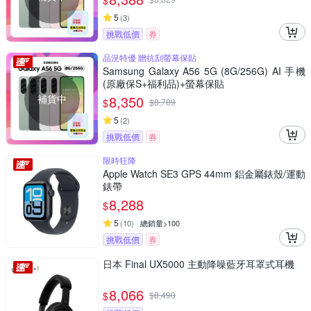
$
5
(
3
)
挑戰低價
券
品況特優 贈抗刮螢幕保貼
Samsung Galaxy A56 5G (8G/256G) AI 手機
(原廠保S+福利品)+螢幕保貼
補貨中
8,350
$
$
8,789
5
(
2
)
挑戰低價
券
限時狂降
Apple Watch SE3 GPS 44mm 鋁金屬錶殼/運動
錶帶
8,288
$
5
(
10
)
總銷量>100
挑戰低價
券
日本 Final UX5000 主動降噪藍牙耳罩式耳機
8,066
$
$
8,490