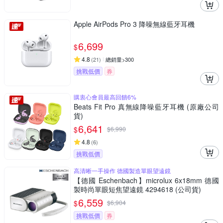
Apple AirPods Pro 3 降噪無線藍牙耳機
6,699
$
4.8
(
21
)
總銷量>300
挑戰低價
券
購衷心會員最高回饋6%
Beats Fit Pro 真無線降噪藍牙耳機 (原廠公司
貨)
6,641
$
$
6,990
4.8
(
6
)
挑戰低價
高清晰一手操作 德國製造單眼望遠鏡
【德國 Eschenbach】microlux 6x18mm 德國
製時尚單眼短焦望遠鏡 4294618 (公司貨)
6,559
$
$
6,904
挑戰低價
券