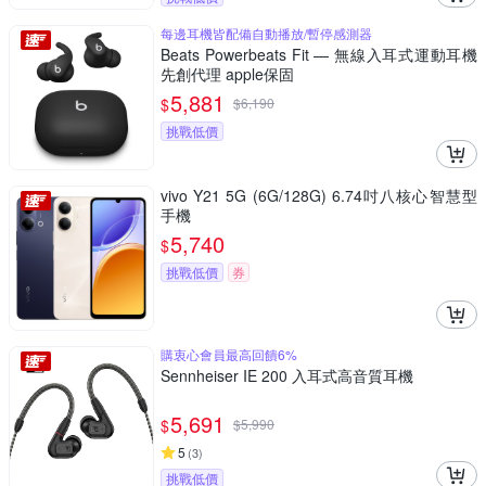
每邊耳機皆配備自動播放/暫停感測器
Beats Powerbeats Fit — 無線入耳式運動耳機
先創代理 apple保固
5,881
$
$
6,190
挑戰低價
vivo Y21 5G (6G/128G) 6.74吋八核心智慧型
手機
5,740
$
挑戰低價
券
購衷心會員最高回饋6%
Sennheiser IE 200 入耳式高音質耳機
5,691
$
$
5,990
5
(
3
)
挑戰低價