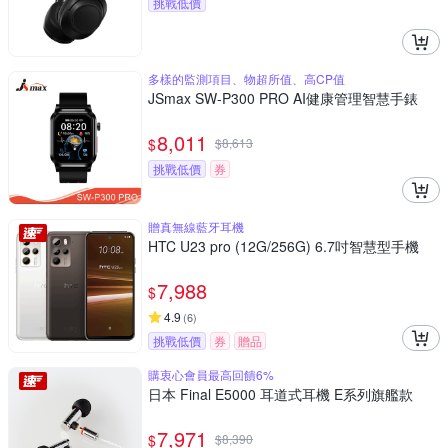
挑戰低價
多樣的監測項目、物超所值、高CP值
JSmax SW-P300 PRO AI健康管理智慧手錶
8,011
$
$
8,613
挑戰低價
券
贈真無線藍牙耳機
HTC U23 pro (12G/256G) 6.7吋智慧型手機
7,988
$
4.9
(
6
)
挑戰低價
券
贈品
購衷心會員最高回饋6%
日本 Final E5000 耳道式耳機 E系列旗艦款
7,971
$
$
8,390