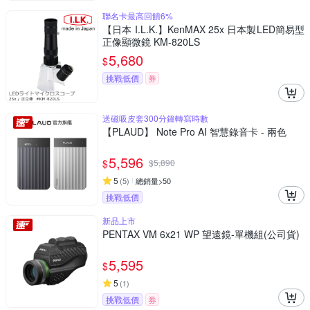
聯名卡最高回饋6%
【日本 I.L.K.】KenMAX 25x 日本製LED簡易型
正像顯微鏡 KM-820LS
5,680
$
挑戰低價
券
送磁吸皮套300分鐘轉寫時數
【PLAUD】 Note Pro AI 智慧錄音卡 - 兩色
5,596
$
$
5,890
5
(
5
)
總銷量>50
挑戰低價
新品上市
PENTAX VM 6x21 WP 望遠鏡-單機組(公司貨)
5,595
$
5
(
1
)
挑戰低價
券