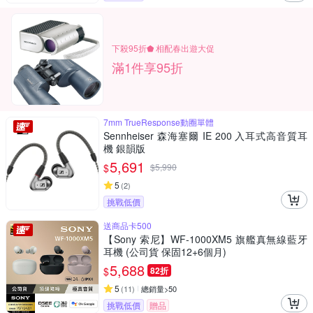
下殺95折⬟ 相配春出遊大促
滿1件享95折
7mm TrueResponse動圈單體
Sennheiser 森海塞爾 IE 200 入耳式高音質耳
機 銀韻版
5,691
$
$
5,990
5
(
2
)
挑戰低價
送商品卡500
【Sony 索尼】WF-1000XM5 旗艦真無線藍牙
耳機 (公司貨 保固12+6個月)
5,688
$
82折
5
(
11
)
總銷量>50
挑戰低價
贈品