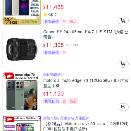
11,488
$
4.8
(
2
)
挑戰低價
券
贈品
Canon RF 24-105mm F4-7.1 IS STM (拆鏡 公
司貨)
11,305
$
$
11,900
挑戰低價
券
贈玻璃保護貼
motorola moto edge 70 (12G/256G) 6.7吋智
慧型手機
11,150
$
挑戰低價
券
贈品
外觀7成新 原廠盒裝 原廠配件
【福利品】Motorola razr 50 Ultra (12G/512G)
6.9吋智慧型手機(7成新)