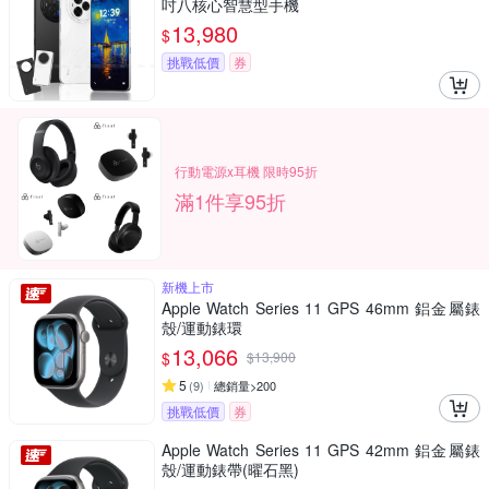
吋八核心智慧型手機
13,980
$
挑戰低價
券
行動電源x耳機 限時95折
滿1件享95折
新機上市
Apple Watch Series 11 GPS 46mm 鋁金屬錶
殼/運動錶環
13,066
$
$
13,900
5
(
9
)
總銷量>200
挑戰低價
券
Apple Watch Series 11 GPS 42mm 鋁金屬錶
殼/運動錶帶(曜石黑)