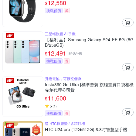
12,580
$
挑戰低價
券
三星輕旗艦 AI 手機
【福利品】Samsung Galaxy S24 FE 5G (8G
B/256GB)
12,491
$
$
13,148
挑戰低價
券
升級電池，可擴充儲存
Insta360 Go Ultra [標準套裝]旗艦畫質口袋相機
先創代理公司貨
11,600
$
5
(
1
)
挑戰低價
券
送 HTC原廠殼 / 多項好禮
HTC U24 pro (12G/512G) 6.8吋智慧型手機