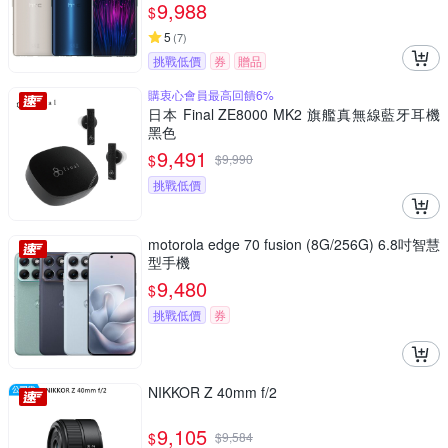
9,988
$
5
(
7
)
挑戰低價
券
贈品
購衷心會員最高回饋6%
日本 Final ZE8000 MK2 旗艦真無線藍牙耳機
黑色
9,491
$
$
9,990
挑戰低價
motorola edge 70 fusion (8G/256G) 6.8吋智慧
型手機
9,480
$
挑戰低價
券
NIKKOR Z 40mm f/2
9,105
$
$
9,584