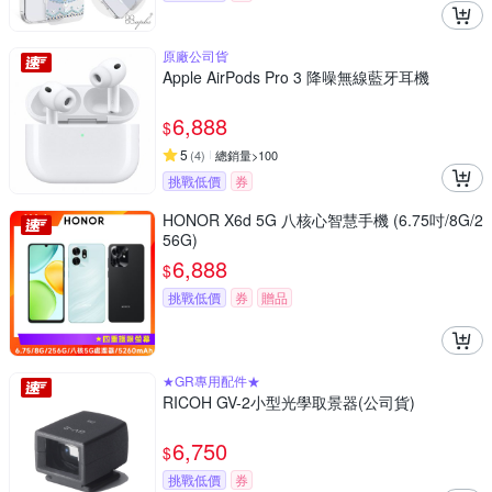
原廠公司貨
Apple AirPods Pro 3 降噪無線藍牙耳機
6,888
$
5
(
4
)
總銷量>100
挑戰低價
券
HONOR X6d 5G 八核心智慧手機 (6.75吋/8G/2
56G)
6,888
$
挑戰低價
券
贈品
★GR專用配件★
RICOH GV-2小型光學取景器(公司貨)
6,750
$
挑戰低價
券