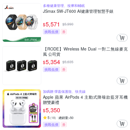
多種健康管理、按摩和輔眠
JSmax SW-JT600 AI健康管理智慧手錶
5,571
$
$
5,990
挑戰低價
券
【RODE】Wireless Me Dual 一對二無線麥克
風 公司貨
5,354
$
$
5,635
挑戰低價
券
加碼贈 彈蓋保護殼、快充線
Apple 蘋果 AirPods 4 主動式降噪款藍牙耳機
贈雙豪禮
5,350
$
5
(
18
)
總銷量>50
挑戰低價
券