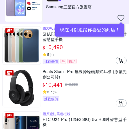
Samsung三星官方旗艦店
贈22W旅充頭、玻璃貼、快充線
現在可以追蹤你喜愛的商店！
SHARP AQUOS sense10 5G (8G/256G) 6.1吋
智慧型手機
10,490
$
5
(
1
)
挑戰低價
券
贈品
Beats Studio Pro 無線降噪頭戴式耳機 (原廠先
創公司貨)
10,441
$
$
10,990
3.7
(
3
)
挑戰低價
贈原廠防震邊框殼
HTC U24 Pro (12G/256G) 5G 6.8吋智慧型手
機