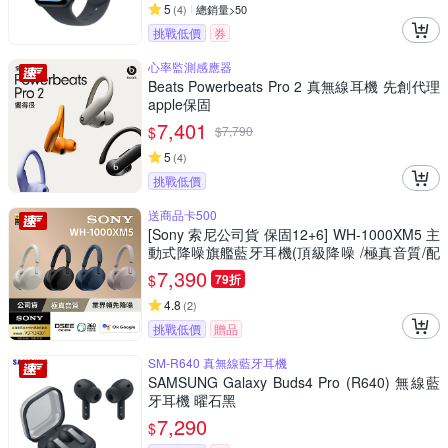
5
(
4
)
總銷量>50
挑戰低價
券
心率監測感應器
Beats Powerbeats Pro 2 真無線耳機 先創代理
apple保固
7,401
$
$
7,790
5
(
4
)
挑戰低價
送商品卡500
[Sony 索尼公司貨 保固12+6] WH-1000XM5 主
動式降噪旗艦藍牙耳機(頂級降噪 /極真音質/配
戴舒適)
7,390
$
79折
4.8
(
2
)
挑戰低價
贈品
SM-R640 真無線藍牙耳機
SAMSUNG Galaxy Buds4 Pro (R640) 無線藍
牙耳機 曜石黑
7,290
$