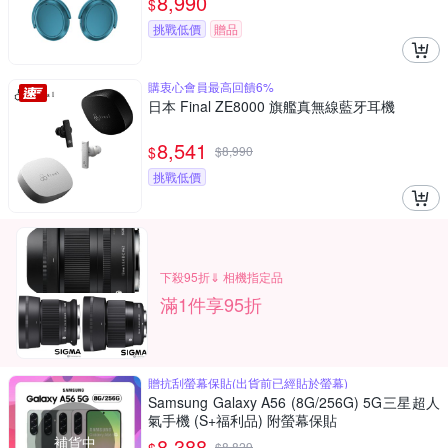
8,990
$
挑戰低價
贈品
購衷心會員最高回饋6%
日本 Final ZE8000 旗艦真無線藍牙耳機
8,541
$
$
8,990
挑戰低價
下殺95折⇓ 相機指定品
滿1件享95折
贈抗刮螢幕保貼(出貨前已經貼於螢幕)
Samsung Galaxy A56 (8G/256G) 5G三星超人
氣手機 (S+福利品) 附螢幕保貼
補貨中
8,388
$
8,829