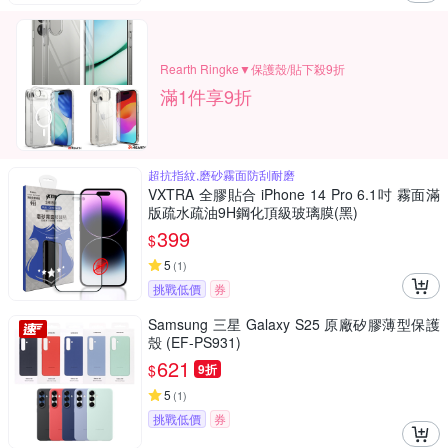
Rearth Ringke▼保護殼/貼下殺9折
滿1件享9折
超抗指紋,磨砂霧面防刮耐磨
VXTRA 全膠貼合 iPhone 14 Pro 6.1吋 霧面滿
版疏水疏油9H鋼化頂級玻璃膜(黑)
399
$
5
(
1
)
挑戰低價
券
Samsung 三星 Galaxy S25 原廠矽膠薄型保護
殼 (EF-PS931)
621
$
9折
5
(
1
)
挑戰低價
券