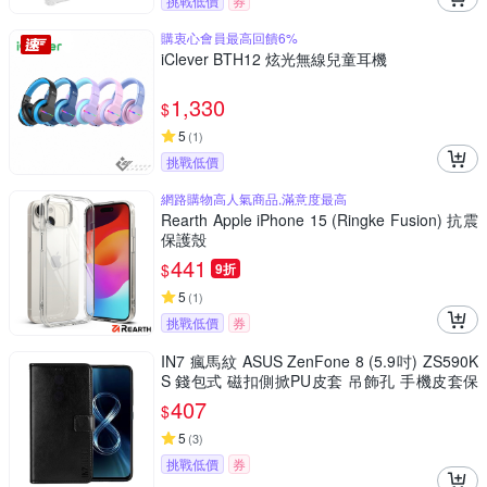
挑戰低價
券
購衷心會員最高回饋6%
iClever BTH12 炫光無線兒童耳機
1,330
$
5
(
1
)
挑戰低價
網路購物高人氣商品,滿意度最高
Rearth Apple iPhone 15 (Ringke Fusion) 抗震
保護殼
441
$
9折
5
(
1
)
挑戰低價
券
IN7 瘋馬紋 ASUS ZenFone 8 (5.9吋) ZS590K
S 錢包式 磁扣側掀PU皮套 吊飾孔 手機皮套保
護殼
407
$
5
(
3
)
挑戰低價
券