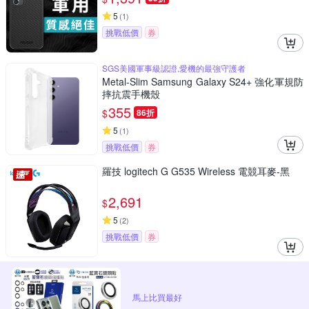
5
(
1
)
挑戰低價
券
SGS美國軍事級認證,愛機的最強守護者
Metal-Slim Samsung Galaxy S24+ 強化軍規防
摔抗震手機殼
355
$
86折
5
(
1
)
挑戰低價
券
羅技 logitech G G535 Wireless 電競耳麥-黑
2,691
$
5
(
2
)
挑戰低價
券
馬上比買最好