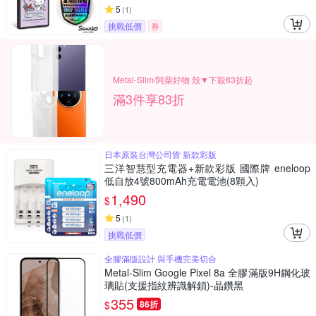
5
(
1
)
挑戰低價
券
Metal-Slim/阿柴好物 殼▼下殺83折起
滿3件享83折
日本原裝台灣公司貨 新款彩版
三洋智慧型充電器+新款彩版 國際牌 eneloop
低自放4號800mAh充電電池(8顆入)
1,490
$
5
(
1
)
挑戰低價
全膠滿版設計 與手機完美切合
Metal-Slim Google Pixel 8a 全膠滿版9H鋼化玻
璃貼(支援指紋辨識解鎖)-晶鑽黑
355
$
86折