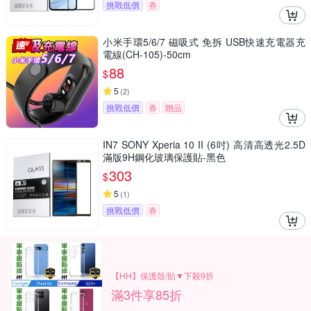
挑戰低價
券
小米手環5/6/7 磁吸式 免拆 USB快速充電器充
電線(CH-105)-50cm
88
$
5
(
2
)
挑戰低價
券
贈品
IN7 SONY Xperia 10 II (6吋) 高清高透光2.5D
滿版9H鋼化玻璃保護貼-黑色
303
$
5
(
1
)
挑戰低價
券
【HH】保護殼/貼▼下殺9折
滿3件享85折