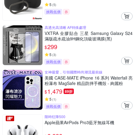
5
(
5
)
挑戰低價
券
高透光高清晰 AF特殊處理
VXTRA 全膠貼合 三星 Samsung Galaxy S24
滿版疏水疏油9H鋼化頂級玻璃膜(黑)
299
$
5
(
3
)
挑戰低價
券
女神最愛，引領國際時尚潮流最前線
美國 CASE-MATE iPhone 16 系列 Waterfall 亮
粉瀑布 MagSafe 精品防摔手機殼 - 絢麗粉
1,479
$
89折
5
(
1
)
挑戰低價
券
限時狂降500
Apple蘋果AirPods Pro3藍牙無線耳機