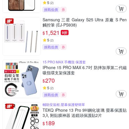
5
(
2
)
挑戰低價
券
Samsung 三星 Galaxy S25 Ultra 原廠 S Pen
觸控筆 (EJ-PS938)
1,521
$
9折
5
(
2
)
挑戰低價
券
15 PRO MAX 手機殼 保護套
IPhone 15 PRO MAX 6.7吋 防摔加厚第二代磁
吸指環支架保護套
270
$
5
(
2
)
挑戰低價
券
輔助安裝框,螢幕保護變簡單
TEKQ iPhone 13 Pro 9H鋼化玻璃 螢幕保護貼
3入 附貼膜神器 送鏡頭保護貼2片
189
$