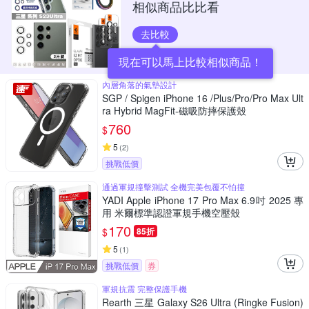
相似商品比比看
去比較
現在可以馬上比較相似商品！
內層角落的氣墊設計
SGP / Spigen iPhone 16 /Plus/Pro/Pro Max Ult
ra Hybrid MagFit-磁吸防摔保護殼
760
$
5
(
2
)
挑戰低價
通過軍規撞擊測試 全機完美包覆不怕撞
YADI Apple iPhone 17 Pro Max 6.9吋 2025 專
用 米爾標準認證軍規手機空壓殼
170
$
85折
5
(
1
)
挑戰低價
券
軍規抗震 完整保護手機
Rearth 三星 Galaxy S26 Ultra (Ringke Fusion)