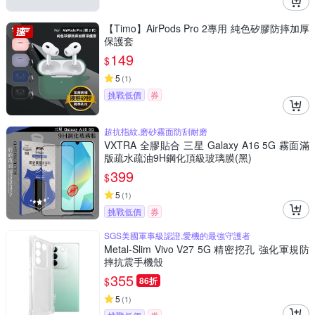
【Timo】AirPods Pro 2專用 純色矽膠防摔加厚
保護套
149
$
5
(
1
)
挑戰低價
券
超抗指紋,磨砂霧面防刮耐磨
VXTRA 全膠貼合 三星 Galaxy A16 5G 霧面滿
版疏水疏油9H鋼化頂級玻璃膜(黑)
399
$
5
(
1
)
挑戰低價
券
SGS美國軍事級認證,愛機的最強守護者
Metal-Slim Vivo V27 5G 精密挖孔 強化軍規防
摔抗震手機殼
355
$
86折
5
(
1
)