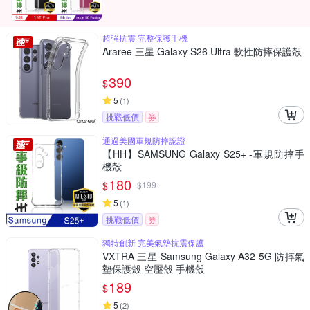
超強抗震 完整保護手機
Araree 三星 Galaxy S26 Ultra 軟性防摔保護殼
390
$
5
(
1
)
挑戰低價
券
通過美國軍規防摔認證
【HH】SAMSUNG Galaxy S25+ -軍規防摔手
機殼
180
$
$
199
5
(
1
)
挑戰低價
券
獨特創新 完美氣墊抗震保護
VXTRA 三星 Samsung Galaxy A32 5G 防摔氣
墊保護殼 空壓殼 手機殼
189
$
5
(
2
)