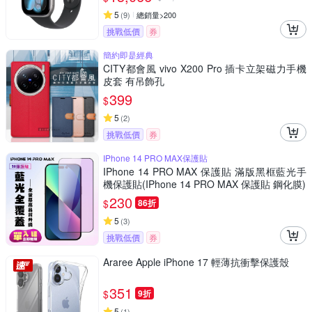
5
(
9
)
總銷量>200
挑戰低價
券
簡約即是經典
CITY都會風 vivo X200 Pro 插卡立架磁力手機
皮套 有吊飾孔
399
$
5
(
2
)
挑戰低價
券
IPhone 14 PRO MAX保護貼
IPhone 14 PRO MAX 保護貼 滿版黑框藍光手
機保護貼(IPhone 14 PRO MAX 保護貼 鋼化膜)
230
$
86折
5
(
3
)
挑戰低價
券
Araree Apple iPhone 17 輕薄抗衝擊保護殼
351
$
9折
5
(
1
)