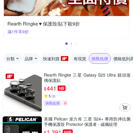
Rearth Ringke▼保護殼/貼下殺9折
滿1件享9折
分類
品牌
快速到貨
有現貨
挑戰低價
價格低到
Rearth Ringke 三星 Galaxy S25 Ultra 鏡頭玻
璃保護貼
441
$
9折
5
(
3
)
挑戰低價
券
美國 Pelican 派力肯 三星 S24+ 專用防摔抗菌
手機保護殼 Protector 保護者 - 碳纖紋理
1,391
$
89折