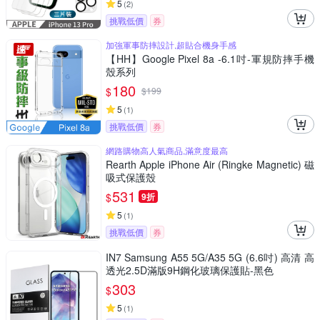
5
(
2
)
挑戰低價
券
加強軍事防摔設計,超貼合機身手感
【HH】Google Pixel 8a -6.1吋-軍規防摔手機
殼系列
180
$
$
199
5
(
1
)
挑戰低價
券
網路購物高人氣商品,滿意度最高
Rearth Apple iPhone Air (Ringke Magnetic) 磁
吸式保護殼
531
$
9折
5
(
1
)
挑戰低價
券
IN7 Samsung A55 5G/A35 5G (6.6吋) 高清 高
透光2.5D滿版9H鋼化玻璃保護貼-黑色
303
$
5
(
1
)