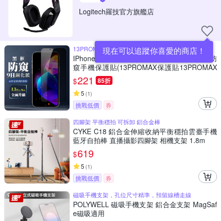
Logitech羅技官方旗艦店
13PROMAX保護貼
現在可以追蹤你喜愛的商店！
IPhone 13PROMAX 9H滿版玻璃鋼化膜黑框防
窺手機保護貼(13PROMAX保護貼13PROMAX
鋼化膜)
221
$
85折
5
(
1
)
挑戰低價
券
四腳架 平衡穩拍 可拆卸 鋁合金棒
CYKE C18 鋁合金伸縮收納平衡穩拍雲臺手機
藍牙自拍棒 直播攝影四腳架 相機支架 1.8m
619
$
5
(
1
)
挑戰低價
券
磁吸手機支架，孔位尺寸精準，預留線槽走線
POLYWELL 磁吸手機支架 鋁合金支架 MagSaf
e磁吸適用