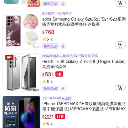
挑戰低價
券
6折優惠中售價已折
apbs Samsung Galaxy S26/S25/S24/S23系列
防震雙料水晶彩鑽手機殼-迷蝶香
768
$
5
(
1
)
挑戰低價
券
網路購物高人氣商品,客戶滿意度最高
Rearth 三星 Galaxy Z Fold 6 (Ringke Fusion)
高質感保護殼
531
$
9折
5
(
1
)
挑戰低價
券
13PROMAX保護貼
IPhone 13PROMAX 9H滿版玻璃鋼化膜黑框防
窺手機保護貼(13PROMAX保護貼13PROMAX
鋼化膜)
221
$
85折
5
(
1
)