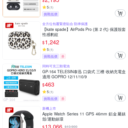
$
5
(
1
)
挑戰低價
全方位包覆緊密貼合 防摔保護
【kate spade】AirPods Pro (第 2 代) 保護殼套
性感豹紋
1,242
$
5
(
1
)
挑戰低價
券
同時可充三顆電池
GP-164 TELESIN泰迅 口袋式 三槽 收納充電盒
適用 GOPRO 12/11/10/9
463
$
5
(
1
)
挑戰低價
券
新機上市
Apple Watch Series 11 GPS 46mm 鋁金屬錶
殼/運動錶環
13,066
$
$
13,900