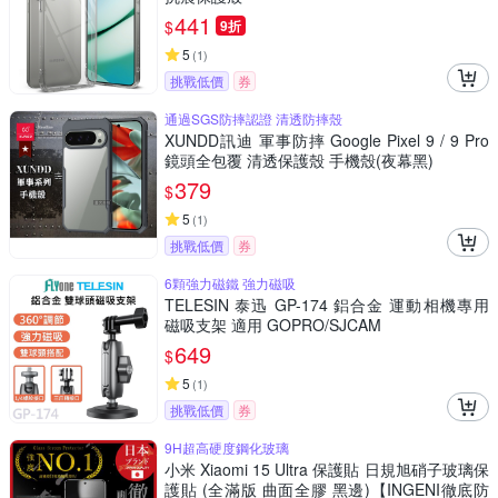
441
$
9折
5
(
1
)
挑戰低價
券
通過SGS防摔認證 清透防摔殼
XUNDD訊迪 軍事防摔 Google Pixel 9 / 9 Pro
鏡頭全包覆 清透保護殼 手機殼(夜幕黑)
379
$
5
(
1
)
挑戰低價
券
6顆強力磁鐵 強力磁吸
TELESIN 泰迅 GP-174 鋁合金 運動相機專用
磁吸支架 適用 GOPRO/SJCAM
649
$
5
(
1
)
挑戰低價
券
9H超高硬度鋼化玻璃
小米 Xiaomi 15 Ultra 保護貼 日規旭硝子玻璃保
護貼 (全滿版 曲面全膠 黑邊)【INGENI徹底防