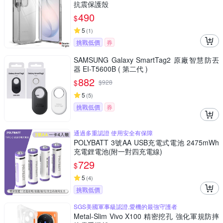
抗震保護殼
490
$
5
(
1
)
挑戰低價
券
SAMSUNG Galaxy SmartTag2 原廠智慧防丟
器 EI-T5600B ( 第二代 )
882
$
$
928
5
(
5
)
挑戰低價
券
通過多重認證 使用安全有保障
POLYBATT 3號AA USB充電式電池 2475mWh
充電鋰電池(附一對四充電線)
729
$
5
(
4
)
挑戰低價
SGS美國軍事級認證,愛機的最強守護者
Metal-Slim Vivo X100 精密挖孔 強化軍規防摔