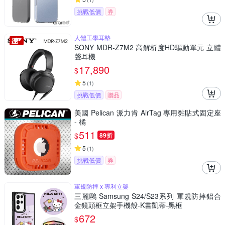
挑戰低價
券
人體工學耳墊
SONY MDR-Z7M2 高解析度HD驅動單元 立體
聲耳機
17,890
$
5
(
1
)
挑戰低價
贈品
美國 Pelican 派力肯 AirTag 專用黏貼式固定座
- 橘
511
$
89折
5
(
1
)
挑戰低價
券
軍規防摔 x 專利立架
三麗鷗 Samsung S24/S23系列 軍規防摔鋁合
金鏡頭框立架手機殼-K書凱蒂-黑框
672
$