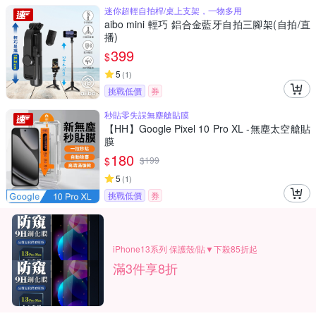
迷你超輕自拍桿/桌上支架，一物多用
aibo mini 輕巧 鋁合金藍牙自拍三腳架(自拍/直
播)
399
$
5
(
1
)
挑戰低價
券
秒貼零失誤無塵艙貼膜
【HH】Google Pixel 10 Pro XL -無塵太空艙貼
膜
180
$
$
199
5
(
1
)
挑戰低價
券
iPhone13系列 保護殼/貼▼下殺85折起
滿3件享8折