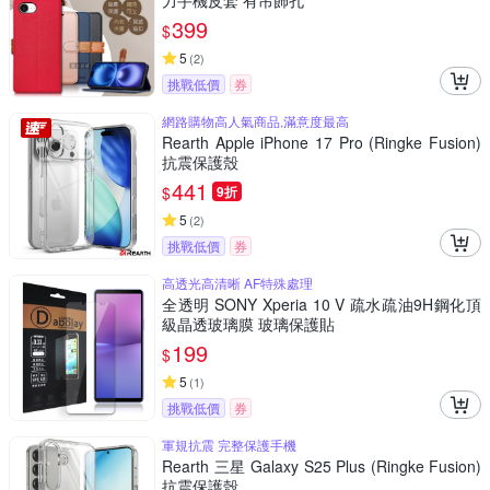
力手機皮套 有吊飾孔
399
$
5
(
2
)
挑戰低價
券
網路購物高人氣商品,滿意度最高
Rearth Apple iPhone 17 Pro (Ringke Fusion)
抗震保護殼
441
$
9折
5
(
2
)
挑戰低價
券
高透光高清晰 AF特殊處理
全透明 SONY Xperia 10 V 疏水疏油9H鋼化頂
級晶透玻璃膜 玻璃保護貼
199
$
5
(
1
)
挑戰低價
券
軍規抗震 完整保護手機
Rearth 三星 Galaxy S25 Plus (Ringke Fusion)
抗震保護殼