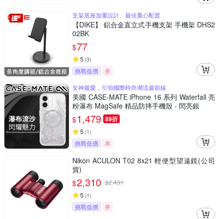
支架底座加重設計、最佳重心配置
【DIKE】 鋁合金直立式手機支架 手機架 DHS2
02BK
77
$
5
(
3
)
挑戰低價
券
女神最愛，引領國際時尚潮流最前線
美國 CASE-MATE iPhone 16 系列 Waterfall 亮
粉瀑布 MagSafe 精品防摔手機殼 - 閃亮銀
1,479
$
89折
5
(
1
)
挑戰低價
券
Nikon ACULON T02 8x21 輕便型望遠鏡(公司
貨)
2,310
$
$
2,431
5
(
1
)
挑戰低價
券