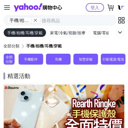
Yahoo購物中心
登入
手機/相機/
耳機/穿戴
手機/相機/耳機/穿戴
家電/冷氣/視聽/按摩
電腦/零組件/週邊/
全部分類
手機/相機/耳機/穿戴
全部
手機配件
耳機
智慧穿戴
行動電源/電池
分類
精選活動