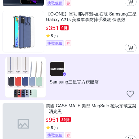
挑戰低價
券
【O-ONE】軍功II防摔殼-晶石版 Samsung三星
Galaxy A21s 美國軍事防摔手機殼 保護殼
351
$
9折
5
(
1
)
挑戰低價
券
Samsung三星官方旗艦店
美國 CASE·MATE 美型 MagSafe 磁吸扣環立架
- 消光黑
951
$
89折
5
(
1
)
挑戰低價
券