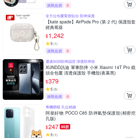
挑戰低價
券
全方位包覆緊密貼合 防摔保護
【kate spade】AirPods Pro (第 2 代) 保護殼套
經典蜀葵
1,242
$
5
(
1
)
挑戰低價
券
通過SGS防摔認證 清透防摔殼
XUNDD訊迪 軍事防摔 小米 Xiaomi 14T Pro 鏡
頭全包覆 清透保護殼 手機殼(夜幕黑)
379
$
5
(
5
)
挑戰低價
券
專機開模 孔位精緻
阿柴好物 POCO C85 防摔氣墊保護殼(精密挖
孔版)
247
$
86折
5
(
1
)