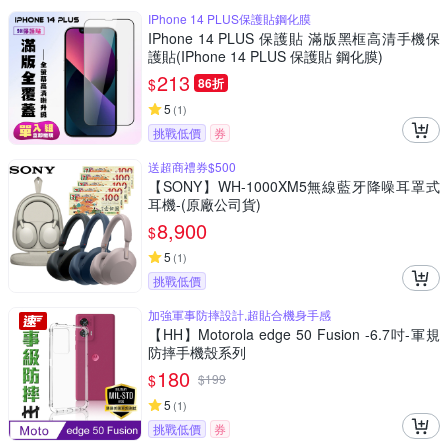
IPhone 14 PLUS保護貼鋼化膜
IPhone 14 PLUS 保護貼 滿版黑框高清手機保
護貼(IPhone 14 PLUS 保護貼 鋼化膜)
213
$
86折
5
(
1
)
挑戰低價
券
送超商禮券$500
【SONY】WH-1000XM5無線藍牙降噪耳罩式
耳機-(原廠公司貨)
8,900
$
5
(
1
)
挑戰低價
加強軍事防摔設計,超貼合機身手感
【HH】Motorola edge 50 Fusion -6.7吋-軍規
防摔手機殼系列
180
$
$
199
5
(
1
)
挑戰低價
券