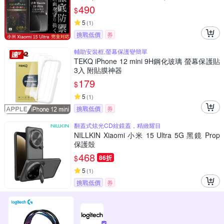
禦】
490
$
5
(
1
)
挑戰低價
券
輔助安裝框,螢幕保護變簡單
TEKQ iPhone 12 mini 9H鋼化玻璃 螢幕保護貼
3入 附貼膜神器
179
$
5
(
1
)
挑戰低價
券
翻蓋式炫光CD紋鏡蓋，精緻耀目
NILLKIN Xiaomi 小米 15 Ultra 5G 黑鏡 Prop
保護殼
468
$
86折
5
(
1
)
挑戰低價
券