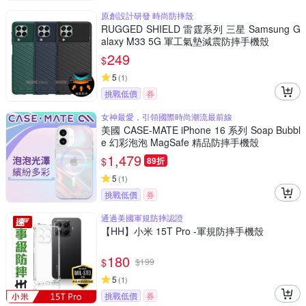
原創設計研發 時尚防摔殼
RUGGED SHIELD 雷霆系列 三星 Samsung G
alaxy M33 5G 軍工氣墊減震防摔手機殼
249
$
5
(
1
)
挑戰低價
券
女神最愛，引領國際時尚潮流最前線
美國 CASE-MATE iPhone 16 系列 Soap Bubbl
e 幻彩泡泡 MagSafe 精品防摔手機殼
1,479
$
89折
5
(
1
)
挑戰低價
券
通過美國軍規防摔認證
【HH】小米 15T Pro -軍規防摔手機殼
180
$
$
199
5
(
1
)
挑戰低價
券