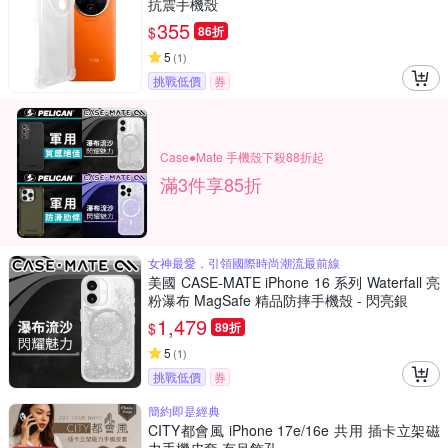
抗震手機殼
355
$
86折
5
(
1
)
挑戰低價
券
Case●Mate 手機殼下殺88折起
滿3件享85折
女神最愛，引領國際時尚潮流最前線
美國 CASE-MATE iPhone 16 系列 Waterfall 亮
粉瀑布 MagSafe 精品防摔手機殼 - 閃亮銀
1,479
$
89折
5
(
1
)
挑戰低價
券
簡約即是經典
CITY都會風 iPhone 17e/16e 共用 插卡立架磁