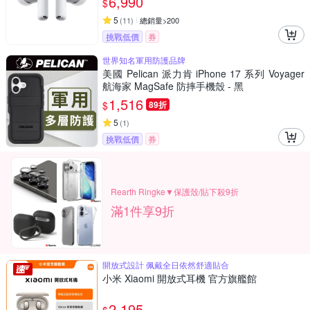
6,990
$
5
(
11
)
總銷量>200
挑戰低價
券
世界知名軍用防護品牌
美國 Pelican 派力肯 iPhone 17 系列 Voyager
航海家 MagSafe 防摔手機殼 - 黑
1,516
$
89折
5
(
1
)
挑戰低價
券
Rearth Ringke▼保護殼/貼下殺9折
滿1件享9折
開放式設計 佩戴全日依然舒適貼合
小米 Xiaomi 開放式耳機 官方旗艦館
2,195