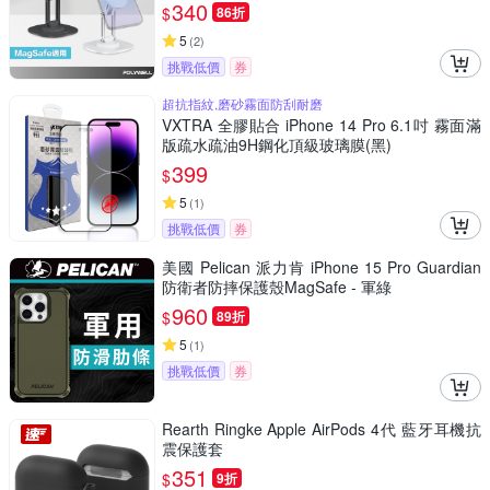
340
$
86折
5
(
2
)
挑戰低價
券
超抗指紋,磨砂霧面防刮耐磨
VXTRA 全膠貼合 iPhone 14 Pro 6.1吋 霧面滿
版疏水疏油9H鋼化頂級玻璃膜(黑)
399
$
5
(
1
)
挑戰低價
券
美國 Pelican 派力肯 iPhone 15 Pro Guardian
防衛者防摔保護殼MagSafe - 軍綠
960
$
89折
5
(
1
)
挑戰低價
券
Rearth Ringke Apple AirPods 4代 藍牙耳機抗
震保護套
351
$
9折