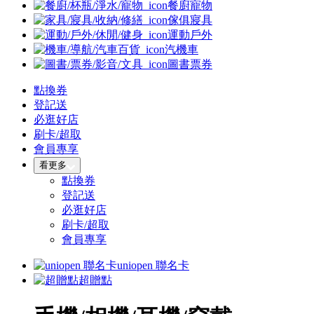
餐廚寵物
傢俱寢具
運動戶外
汽機車
圖書票券
點換券
登記送
必逛好店
刷卡/超取
會員專享
看更多
點換券
登記送
必逛好店
刷卡/超取
會員專享
uniopen 聯名卡
超贈點