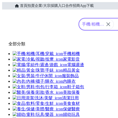
首頁
拍賣
企業/大宗採購入口
合作招商
App下載
Yahoo購物中心
手機/相機/
耳機/穿戴
全部分類
手機相機
家電影音
電腦週邊
精品黃金
服裝飾品
內睡衣
鞋子箱包
美妝保養
清潔日用
美食食材
保健醫療
婦幼玩具