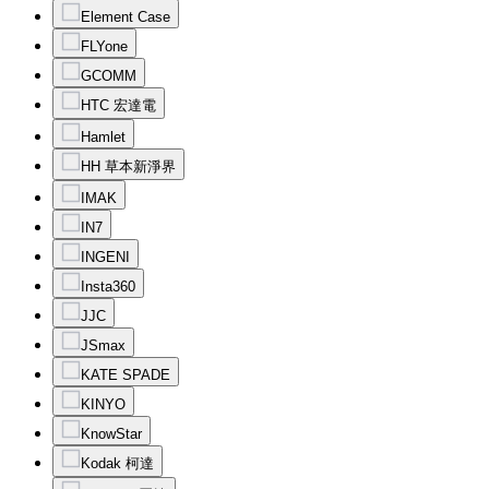
Element Case
FLYone
GCOMM
HTC 宏達電
Hamlet
HH 草本新淨界
IMAK
IN7
INGENI
Insta360
JJC
JSmax
KATE SPADE
KINYO
KnowStar
Kodak 柯達