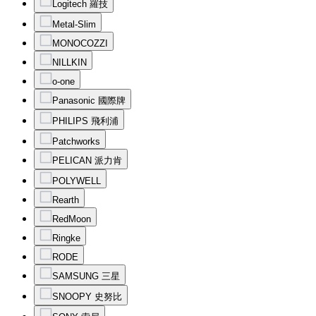
Logitech 羅技
Metal-Slim
MONOCOZZI
NILLKIN
o-one
Panasonic 國際牌
PHILIPS 飛利浦
Patchworks
PELICAN 派力肯
POLYWELL
Rearth
RedMoon
Ringke
RODE
SAMSUNG 三星
SNOOPY 史努比