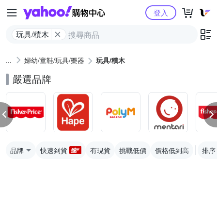
Yahoo購物中心
登入
玩具/積木
婦幼/童鞋/玩具/樂器
玩具/積木
嚴選品牌
品牌
快速到貨
有現貨
挑戰低價
價格低到高
排序