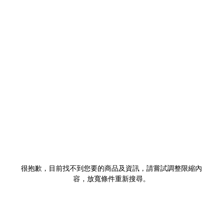
很抱歉，目前找不到您要的商品及資訊，請嘗試調整限縮內
容，放寬條件重新搜尋。