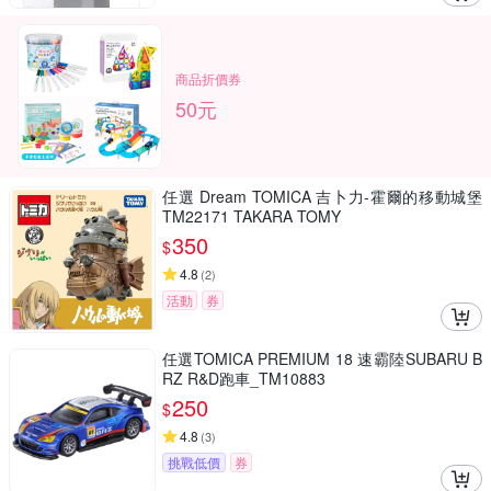
商品折價券
50元
任選 Dream TOMICA 吉卜力-霍爾的移動城堡
TM22171 TAKARA TOMY
350
$
4.8
(
2
)
活動
券
任選TOMICA PREMIUM 18 速霸陸SUBARU B
RZ R&D跑車_TM10883
250
$
4.8
(
3
)
挑戰低價
券