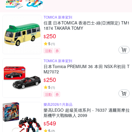
TOMICA 新車駕到
任選 日本TOMICA 香港巴士-綠(亞洲限定) TM1
1874 TAKARA TOMY
250
$
5
(
1
)
活動
券
TOMICA 新車駕到
日本Tomica PREMIUM 36 本田 NSX-R初回 T
M27072
250
$
5
(
1
)
活動
券
樂高2026/1月新品
樂高LEGO 超級英雄系列 - 76337 邁爾斯摩拉
斯機甲大戰蜘蛛人 2099
549
$
5
(
2
)