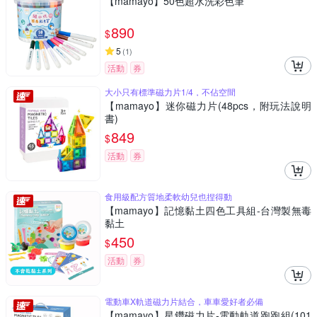
【mamayo】50色超水洗彩色筆
890
$
5
(
1
)
活動
券
大小只有標準磁力片1/4，不佔空間
【mamayo】迷你磁力片(48pcs，附玩法說明
書)
849
$
活動
券
食用級配方質地柔軟幼兒也捏得動
【mamayo】記憶黏土四色工具組-台灣製無毒
黏土
450
$
活動
券
電動車X軌道磁力片結合，車車愛好者必備
【mamayo】星鑽磁力片-電動軌道跑跑組(101