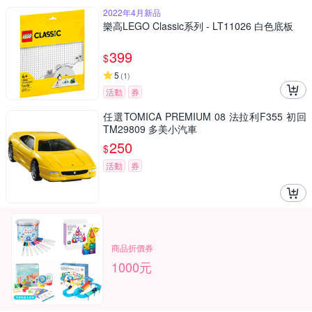
2022年4月新品
樂高LEGO Classic系列 - LT11026 白色底板
399
$
5
(
1
)
活動
券
任選TOMICA PREMIUM 08 法拉利F355 初回
TM29809 多美小汽車
250
$
活動
券
商品折價券
1000元