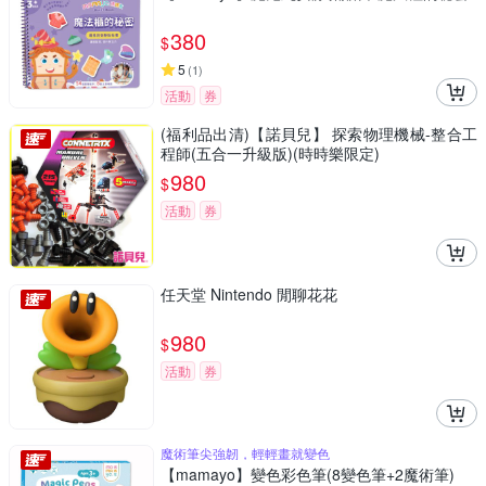
380
$
5
(
1
)
活動
券
(福利品出清)【諾貝兒】 探索物理機械-整合工
程師(五合一升級版)(時時樂限定)
980
$
活動
券
任天堂 Nintendo 閒聊花花
980
$
活動
券
魔術筆尖強韌，輕輕畫就變色
【mamayo】變色彩色筆(8變色筆+2魔術筆)