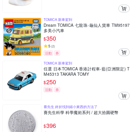
TOMICA 新車駕到
Dream TOMICA 七龍珠-龜仙人貨車 TM95197
多美小汽車
350
$
5
(
2
)
活動
券
TOMICA 新車駕到
任選 日本TOMICA 香港計程車-藍(亞洲限定) T
M45313 TAKARA TOMY
250
$
活動
券
賽先生 終於找到縮小東西的方法了
賽先生科學 科學魔術系列 / 超大拾圓硬幣
396
$