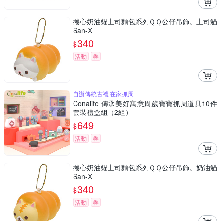
捲心奶油貓土司麵包系列ＱＱ公仔吊飾。土司貓
San-X
340
$
活動
券
自辦傳統古禮 在家抓周
Conalife 傳承美好寓意周歲寶寶抓周道具10件
套裝禮盒組（2組）
649
$
活動
券
捲心奶油貓土司麵包系列ＱＱ公仔吊飾。奶油貓
San-X
340
$
活動
券