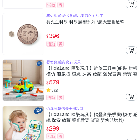
活動
券
賽先生 終於找到縮小東西的方法了
賽先生科學 科學魔術系列 /超大壹圓硬幣
396
$
活動
券
嬰幼兒感統 爬行玩具
【HolaLand 匯樂玩具】維修工具車(組裝 拼搭
模仿 週歲禮 感統 探索 啟蒙 聲光音樂 寶寶 嬰
幼兒玩具)
579
$
5
(
2
)
活動
券
仿真智慧摺疊手機設計
【HolaLand 匯樂玩具】摺疊音樂手機(模仿 感
統 探索 啟蒙 聲光音樂 寶寶 嬰幼兒玩具)
299
$
活動
券