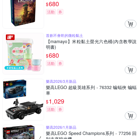
680
$
活動
券
首創不會乾的微粒黏土
【mamayo】米粒黏土螢光六色桶(內含教學說
明書)
680
$
活動
券
樂高2026/3月新品
樂高LEGO 超級英雄系列 - 76332 蝙蝠俠 蝙蝠
車
1,029
$
活動
券
樂高2026/1月新品
樂高LEGO Speed Champions系列 - 77256 回
到未來時光機