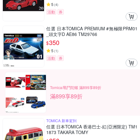
5
(
4
)
活動
券
任選 日本TOMICA PREMIUM #無極限PRM01
_頭文字D AE86 TM29766
350
$
5
(
1
)
活動
券
Tomica/戰鬥陀螺 滿899享89折
滿899享89折
TOMICA 新車駕到
任選 日本TOMICA 香港巴士-紅(亞洲限定) TM1
1873 TAKARA TOMY