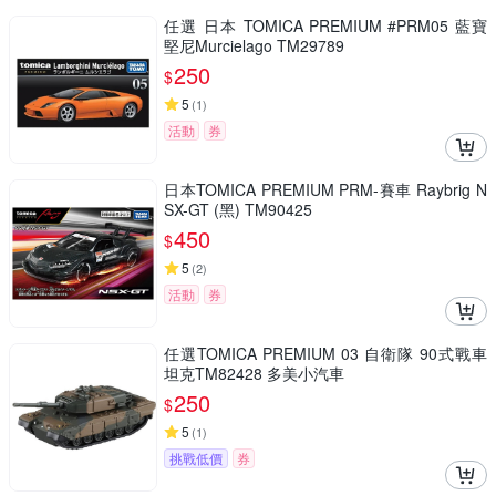
任選 日本 TOMICA PREMIUM #PRM05 藍寶
堅尼Murcielago TM29789
250
$
5
(
1
)
活動
券
日本TOMICA PREMIUM PRM-賽車 Raybrig N
SX-GT (黑) TM90425
450
$
5
(
2
)
活動
券
任選TOMICA PREMIUM 03 自衛隊 90式戰車
坦克TM82428 多美小汽車
250
$
5
(
1
)
挑戰低價
券