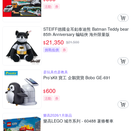
活動
券
STEIFF德國金耳釦泰迪熊 Batman Teddy bear
85th Anniversary 蝙蝠俠 海外限量版
21,350
$
$
21,500
挑戰低價
券
是玩具也是教具
Pro’sKit 寶工 企鵝寶寶 Bobo GE-691
600
$
活動
券
樂高2026/1月新品
樂高LEGO 城市系列 - 60488 薯條餐車