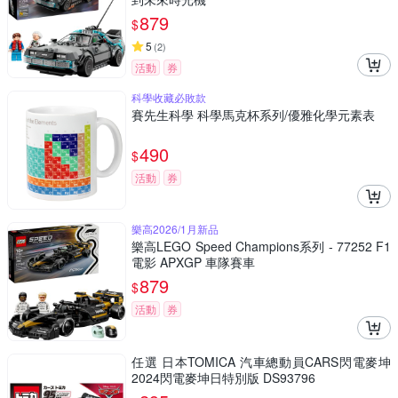
879
$
5
(
2
)
活動
券
科學收藏必敗款
賽先生科學 科學馬克杯系列/優雅化學元素表
490
$
活動
券
樂高2026/1月新品
樂高LEGO Speed Champions系列 - 77252 F1
電影 APXGP 車隊賽車
879
$
活動
券
任選 日本TOMICA 汽車總動員CARS閃電麥坤
2024閃電麥坤日特別版 DS93796