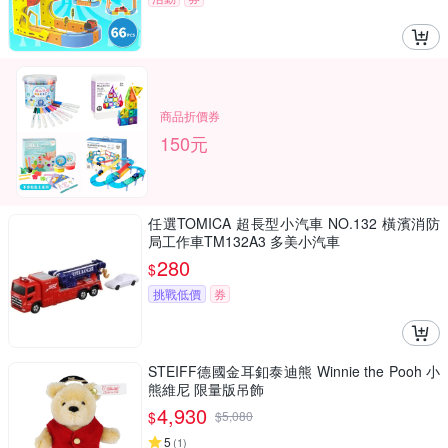
商品折價券
150元
任選TOMICA 超長型小汽車 NO.132 橫濱消防
局工作車TM132A3 多美小汽車
280
$
挑戰低價
券
STEIFF德國金耳釦泰迪熊 Winnie the Pooh 小
熊維尼 限量版吊飾
4,930
$
$
5,080
5
(
1
)