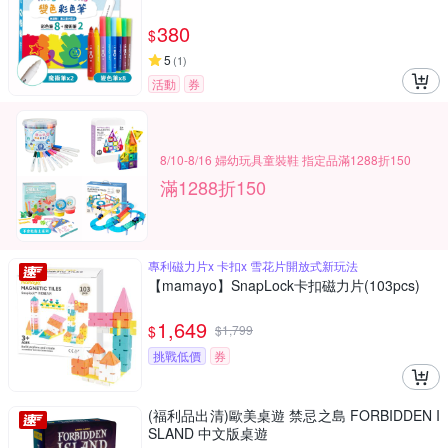
380
$
5
(
1
)
活動
券
8/10-8/16 婦幼玩具童裝鞋 指定品滿1288折150
滿1288折150
專利磁力片x 卡扣x 雪花片開放式新玩法
【mamayo】SnapLock卡扣磁力片(103pcs)
1,649
$
$
1,799
挑戰低價
券
(福利品出清)歐美桌遊 禁忌之島 FORBIDDEN I
SLAND 中文版桌遊