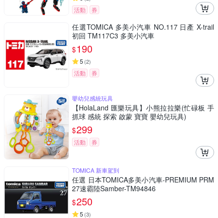
活動
券
任選TOMICA 多美小汽車 NO.117 日產 X-trail
初回 TM117C3 多美小汽車
190
$
5
(
2
)
活動
券
嬰幼兒感統玩具
【HolaLand 匯樂玩具】小熊拉拉樂(忙碌板 手
抓球 感統 探索 啟蒙 寶寶 嬰幼兒玩具)
299
$
活動
券
TOMICA 新車駕到
任選 日本TOMICA多美小汽車-PREMIUM PRM
27速霸陸Samber-TM94846
250
$
5
(
3
)