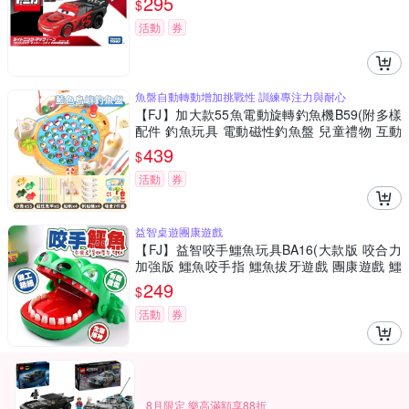
295
$
活動
券
魚盤自動轉動增加挑戰性 訓練專注力與耐心
【FJ】加大款55魚電動旋轉釣魚機B59(附多樣
配件 釣魚玩具 電動磁性釣魚盤 兒童禮物 互動
玩具 釣魚)
439
$
活動
券
益智桌遊團康遊戲
【FJ】益智咬手鱷魚玩具BA16(大款版 咬合力
加強版 鱷魚咬手指 鱷魚拔牙遊戲 團康遊戲 鱷
魚益智桌遊 桌遊)
249
$
活動
券
8月限定 樂高滿額享88折