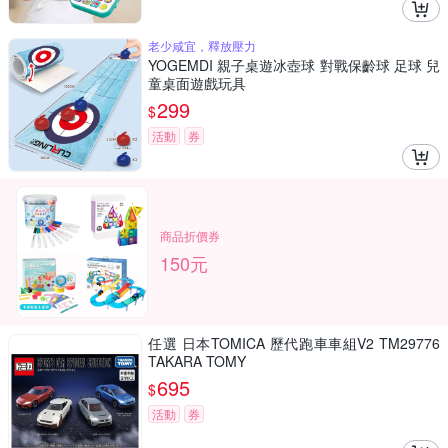
老少咸宜，釋放壓力
YOGEMDI 親子桌遊冰壺球 對戰保齡球 足球 兒
童桌面遊戲玩具
299
$
活動
券
商品折價券
150元
任選 日本TOMICA 歷代跑車車組V2 TM29776
TAKARA TOMY
695
$
活動
券