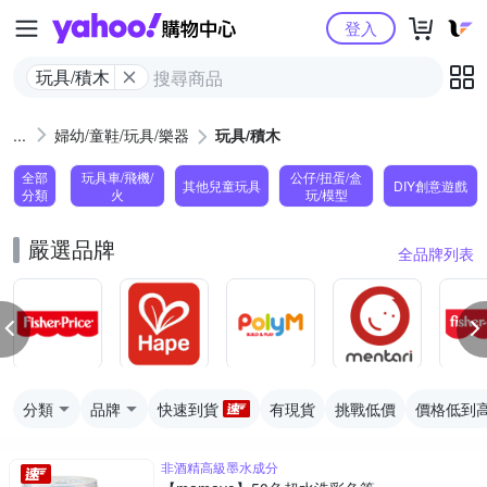
Yahoo購物中心
登入
玩具/積木
婦幼/童鞋/玩具/樂器
玩具/積木
全部
玩具車/飛機/
公仔/扭蛋/盒
其他兒童玩具
DIY創意遊戲
分類
火
玩/模型
嚴選品牌
全品牌列表
分類
品牌
快速到貨
有現貨
挑戰低價
價格低到
非酒精高級墨水成分