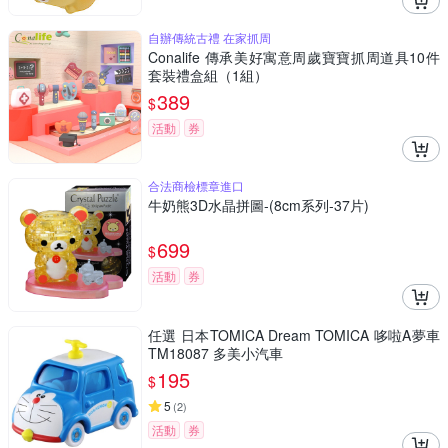
自辦傳統古禮 在家抓周
Conalife 傳承美好寓意周歲寶寶抓周道具10件
套裝禮盒組（1組）
389
$
活動
券
合法商檢標章進口
牛奶熊3D水晶拼圖-(8cm系列-37片)
699
$
活動
券
任選 日本TOMICA Dream TOMICA 哆啦A夢⾞
TM18087 多美小汽車
195
$
5
(
2
)
活動
券