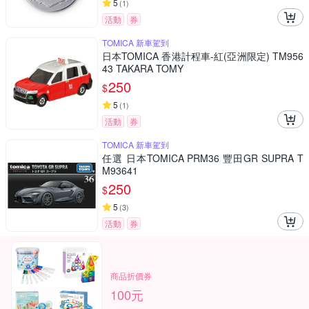
5
(
1
)
活動
券
TOMICA 新車駕到
日本TOMICA 香港計程車-紅(亞洲限定) TM956
43 TAKARA TOMY
250
$
5
(
1
)
活動
券
TOMICA 新車駕到
任選 日本TOMICA PRM36 豐田GR SUPRA T
M93641
250
$
5
(
3
)
活動
券
商品折價券
100元