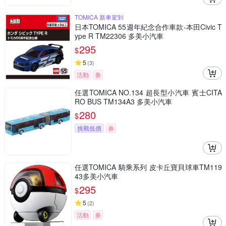
TOMICA 新車駕到
日本TOMICA 55週年紀念合作車款-本田Civic T
ype R TM22306 多美小汽車
295
$
5
(
3
)
活動
券
任選TOMICA NO.134 超長型小汽車 賓士CITA
RO BUS TM134A3 多美小汽車
280
$
挑戰低價
券
任選TOMICA 騎乘系列 皮卡丘寶貝球車TM119
43多美小汽車
295
$
5
(
2
)
活動
券