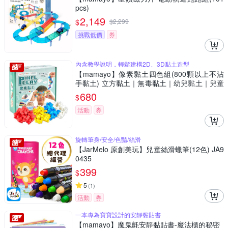
pcs)
2,149
$
$
2,299
挑戰低價
券
內含教學說明，輕鬆建構2D、3D黏土造型
【mamayo】像素黏土四色組(800顆以上不沾
手黏土) 立方黏土｜無毒黏土｜幼兒黏土｜兒童
才藝黏土
680
$
活動
券
旋轉筆身/安全/色豔/絲滑
【JarMelo 原創美玩】兒童絲滑蠟筆(12色) JA9
0435
399
$
5
(
1
)
活動
券
一本專為寶寶設計的安靜黏貼書
【mamayo】魔鬼氈安靜黏貼書-魔法櫃的秘密