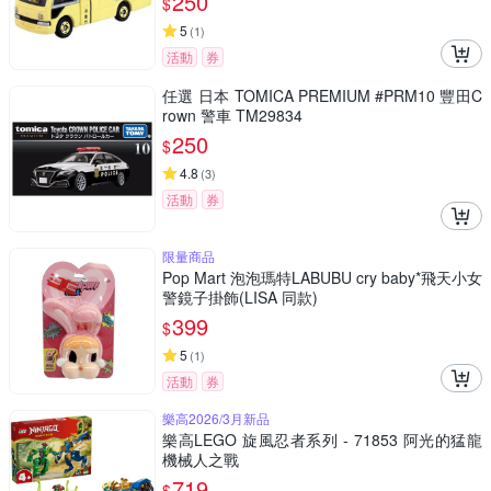
250
$
5
(
1
)
活動
券
任選 日本 TOMICA PREMIUM #PRM10 豐田C
rown 警車 TM29834
250
$
4.8
(
3
)
活動
券
限量商品
Pop Mart 泡泡瑪特LABUBU cry baby*飛天小女
警鏡子掛飾(LISA 同款)
399
$
5
(
1
)
活動
券
樂高2026/3月新品
樂高LEGO 旋風忍者系列 - 71853 阿光的猛龍
機械人之戰
719
$