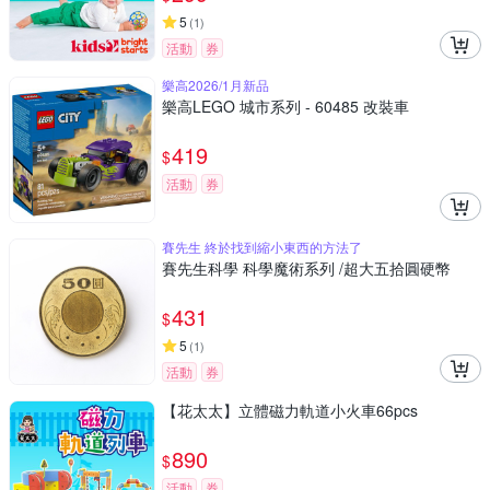
5
(
1
)
活動
券
樂高2026/1月新品
樂高LEGO 城市系列 - 60485 改裝車
419
$
活動
券
賽先生 終於找到縮小東西的方法了
賽先生科學 科學魔術系列 /超大五拾圓硬幣
431
$
5
(
1
)
活動
券
【花太太】立體磁力軌道小火車66pcs
890
$
活動
券