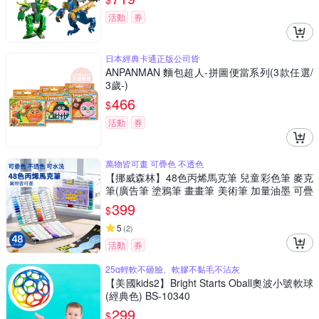
活動
券
日本經典卡通正版公司貨
ANPANMAN 麵包超人-拼圖便當系列(3款任選/
3歲-)
466
$
活動
券
萬物皆可畫 可疊色 不透色
【挪威森林】48色丙烯馬克筆 兒童彩色筆 麥克
筆(廣告筆 塗鴉筆 畫畫筆 美術筆 加量油墨 可疊
色不透色)
399
$
5
(
2
)
活動
券
25g輕軟不砸臉、軟膠不黏毛不沾灰
【美國kids2】Bright Starts Oball奧波小號軟球
(經典色) BS-10340
299
$