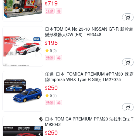
719
$
活動
券
日本TOMICA No.23-10 NISSAN GT-R 新幹線
變形機器人CW (E6) TP93448
195
$
5
(
2
)
活動
券
任選 日本 TOMICA PREMIUM #PRM30 速霸
陸Impreza WRX Type R Sti版 TM27075
250
$
5
(
1
)
活動
券
日本 TOMICA PREMIUM PRM20 法拉利Enz T
M93042
250
$