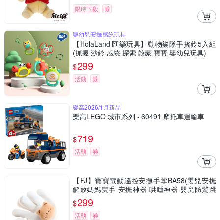
限時下殺
券
嬰幼兒安撫感統玩具
【HolaLand 匯樂玩具】動物樂隊手搖鈴5入組
(抓握 沙鈴 感統 探索 啟蒙 寶寶 嬰幼兒玩具)
299
$
活動
券
樂高2026/1月新品
樂高LEGO 城市系列 - 60491 摩托車運輸車
719
$
活動
券
【FJ】寶寶電動遙控安撫手掌BA58(嬰兒安撫
解放媽媽雙手 安撫神器 哄睡神器 嬰兒防驚跳
嬰兒睡覺)
299
$
活動
券