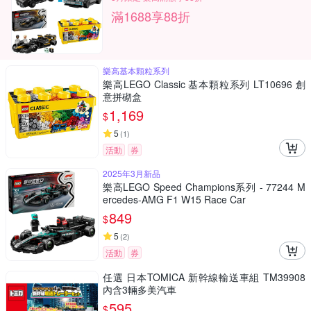
滿1688享88折
樂高基本顆粒系列
樂高LEGO Classic 基本顆粒系列 LT10696 創
意拼砌盒
1,169
$
5
(
1
)
活動
券
2025年3月新品
樂高LEGO Speed Champions系列 - 77244 M
ercedes-AMG F1 W15 Race Car
849
$
5
(
2
)
活動
券
任選 日本TOMICA 新幹線輸送車組 TM39908
內含3輛多美汽車
595
$