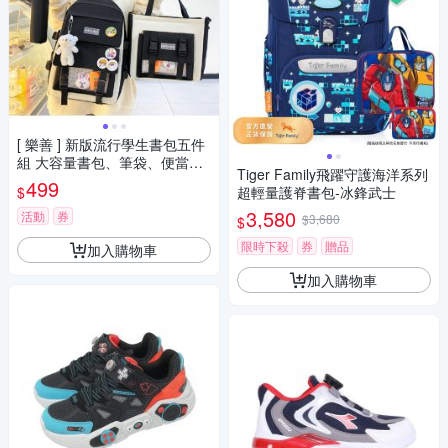
[ 樂善 ] 新版流行學生書包五件
組 大容量書包、筆袋、便當
Tiger Family飛躍守護海洋系列
袋、作業袋、零錢袋
499
$
超輕量護脊書包-冰鋒武士
3,580
活動
券
$3,680
$
限時下殺
券
贈品
加入購物車
加入購物車