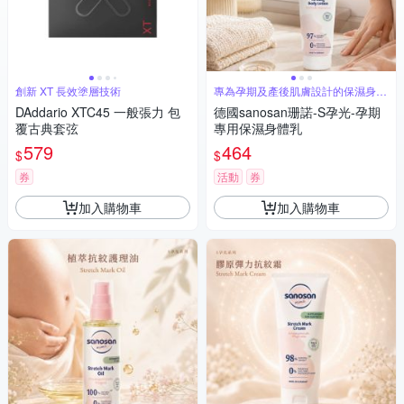
創新 XT 長效塗層技術
專為孕期及產後肌膚設計的保濕身體
乳
DAddario XTC45 一般張力 包
德國sanosan珊諾-S孕光-孕期
覆古典套弦
專用保濕身體乳
579
464
$
$
券
活動
券
加入購物車
加入購物車