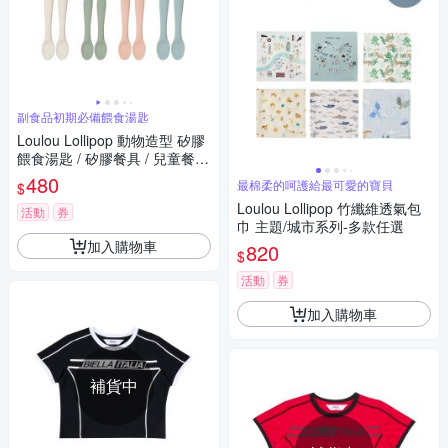
副食品初期必備餵食湯匙
Loulou Lollipop 動物造型 矽膠
餵食湯匙 / 矽膠餐具 / 兒童餐具
/ 學習餐具 2入組 多款可選
480
最棉柔的呵護給最可愛的寶貝
$
Loulou Lollipop 竹纖維透氣包
活動
券
巾 主題/城市系列-多款任選
加入購物車
820
$
活動
券
加入購物車
補貨中