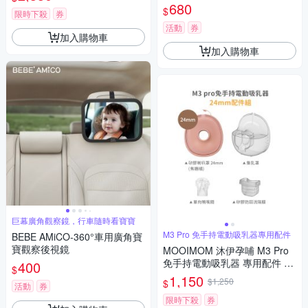
680
$
限時下殺
券
活動
券
加入購物車
加入購物車
巨幕廣角觀察鏡，行車隨時看寶寶
M3 Pro 免手持電動吸乳器專用配件
BEBE AMiCO-360°車用廣角寶
寶觀察後視鏡
MOOIMOM 沐伊孕哺 M3 Pro
免手持電動吸乳器 專用配件 配
400
$
件組-多款可選
1,150
$1,250
$
活動
券
限時下殺
券