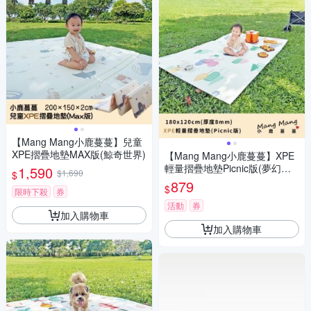
【Mang Mang小鹿蔓蔓】兒童
XPE摺疊地墊MAX版(鯨奇世界)
【Mang Mang小鹿蔓蔓】XPE
輕量摺疊地墊Picnic版(夢幻森
1,590
$1,690
$
林)
879
$
限時下殺
券
活動
券
加入購物車
加入購物車