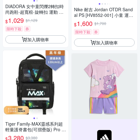
DIADORA 女中童閃爍2轉扣時
Nike 耐吉 Jordan OTDR Sand
尚跑鞋-超寬楦-旋轉扣 運動 休
al PS [HV8552-001] 小童 運動
閒 童鞋 DA1621517 紫粉白
1,029
$1,129
涼鞋 休閒鞋 涼鞋 黑灰
$
1,600
$1,700
$
限時下殺
券
限時下殺
券
加入購物車
加入購物車
Tiger Family-MAX靈感系列超
輕量護脊書包(可摺疊版) Pro 2
S-極光星空
3,280
$3,380
$