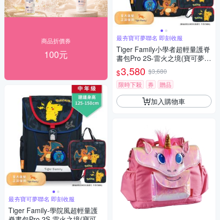
最夯寶可夢聯名 即刻收服
商品折價券
Tiger Family小學者超輕量護脊
100元
書包Pro 2S-雷火之境(寶可夢聯
名款)
3,580
$3,680
$
限時下殺
券
贈品
加入購物車
最夯寶可夢聯名 即刻收服
Tiger Family-學院風超輕量護
脊書包Pro 2S-雷火之境(寶可夢