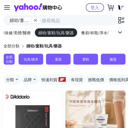
Yahoo購物中心
登入
婦幼/童鞋/
玩具/樂器
生/保健/美體/醫療
婦幼/童鞋/玩具/樂器
餐廚/杯瓶/淨水/寵物
家
全部分類
婦幼/童鞋/玩具/樂器
全部
玩具/積木
童裝
童鞋
樂器
分類
分類
品牌
快速到貨
有現貨
挑戰低價
價格低到