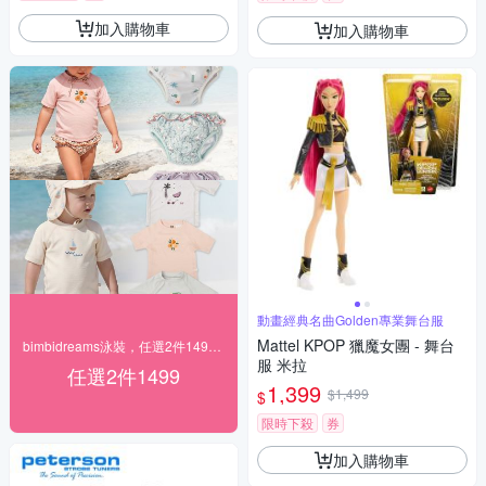
加入購物車
加入購物車
動畫經典名曲Golden專業舞台服
Mattel KPOP 獵魔女團 - 舞台
bimbidreams泳裝，任選2件1499元
服 米拉
任選2件1499
1,399
$1,499
$
限時下殺
券
加入購物車