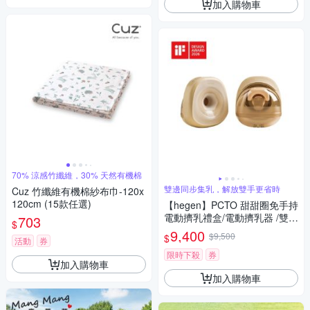
加入購物車
70% 涼感竹纖維，30% 天然有機棉
雙邊同步集乳，解放雙手更省時
Cuz 竹纖維有機棉紗布巾-120x
120cm (15款任選)
【hegen】PCTO 甜甜圈免手持
電動擠乳禮盒/電動擠乳器 /雙邊
703
$
擠乳器 /集乳器推薦 /母乳儲存
9,400
$9,500
$
活動
券
罐 /哺乳媽媽用品
限時下殺
券
加入購物車
加入購物車