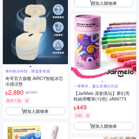
加入購物車
專利制冷科技，降溫更有感
奇哥官方旗艦 AIRCY智能冰芯
冷感涼墊
一筆疊色，畫出多層次作品
2,880
$2,980
$
【JarMelo 原創美玩】夢幻亮
粉絲滑蠟筆(12色) JA99773
限時下殺
券
449
$
加入購物車
活動
券
加入購物車