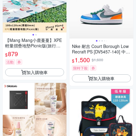
【Mang Mang小鹿蔓蔓】XPE
輕量摺疊地墊Picnic版(旅行小
Nike 耐吉 Court Borough Low
魚)
Recraft PS [DV5457-140] 中童
879
$
休閒鞋 白藍綠
1,500
$1,600
$
活動
券
限時下殺
券
加入購物車
加入購物車