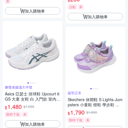
$
券
活動
券
加入購物車
加入購物車
腳寬者建議大半號
版型正常
Asics 亞瑟士 排球鞋 Upcourt 6
GS 大童 女鞋 白 入門款 室內運
Skechers 休閒鞋 S Lights-Jum
動 1074A045102
psters 小童鞋 燈鞋 學步鞋 紫
1,480
$1,580
$
魔鬼氈 303068NLAV
1,790
$1,890
$
限時下殺
券
限時下殺
券
加入購物車