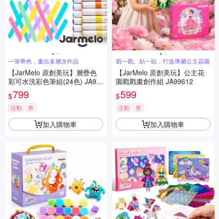
一筆疊色，畫出多層次作品
戳一戳、貼一貼，打造專屬公主花園
【JarMelo 原創美玩】層疊色
【JarMelo 原創美玩】公主花
彩可水洗彩色筆組(24色) JA99
園戳戳畫創作組 JA99612
681
799
599
$
$
活動
券
活動
券
加入購物車
加入購物車