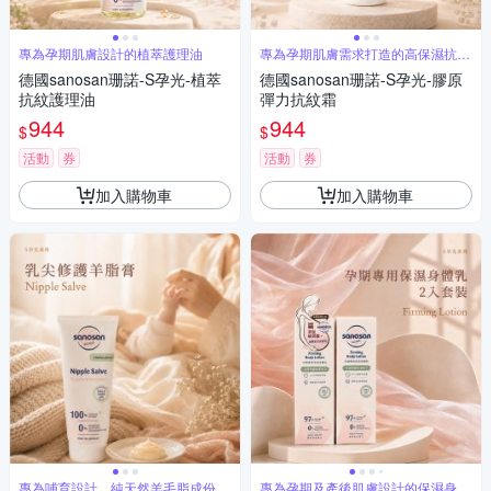
專為孕期肌膚設計的植萃護理油
專為孕期肌膚需求打造的高保濕抗紋
乳霜
德國sanosan珊諾-S孕光-植萃
德國sanosan珊諾-S孕光-膠原
抗紋護理油
彈力抗紋霜
944
944
$
$
活動
券
活動
券
加入購物車
加入購物車
專為哺育設計，純天然羊毛脂成份
專為孕期及產後肌膚設計的保濕身體