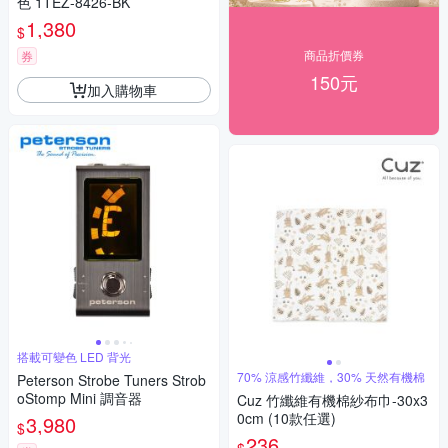
色 1TEZ-8426-BK
1,380
$
商品折價券
券
150元
加入購物車
搭載可變色 LED 背光
70% 涼感竹纖維，30% 天然有機棉
Peterson Strobe Tuners Strob
oStomp Mini 調音器
Cuz 竹纖維有機棉紗布巾-30x3
0cm (10款任選)
3,980
$
236