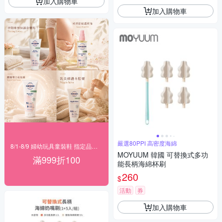
加入購物車
加入購物車
嚴選80PPI 高密度海綿
8/1-8/9 婦幼玩具童裝鞋 指定品滿999折100
MOYUUM 韓國 可替換式多功
滿999折100
能長柄海綿杯刷
260
$
活動
券
加入購物車