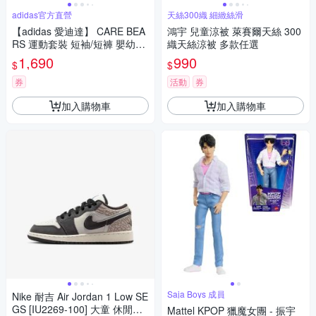
adidas官方直營
天絲300織 細緻絲滑
【adidas 愛迪達】 CARE BEA
鴻宇 兒童涼被 萊賽爾天絲 300
RS 運動套裝 短袖/短褲 嬰幼童
織天絲涼被 多款任選
裝 - Originals KS4225
1,690
990
$
$
券
活動
券
加入購物車
加入購物車
Saja Boys 成員
Nike 耐吉 Air Jordan 1 Low SE
GS [IU2269-100] 大童 休閒鞋
Mattel KPOP 獵魔女團 - 振宇