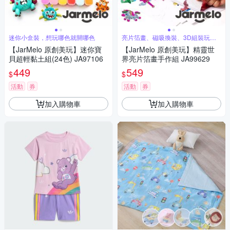
迷你小盒裝，想玩哪色就開哪色
亮片箔畫、磁吸換裝、3D組裝玩法
一次滿足
【JarMelo 原創美玩】迷你寶
【JarMelo 原創美玩】精靈世
貝超輕黏土組(24色) JA97106
界亮片箔畫手作組 JA99629
449
549
$
$
活動
券
活動
券
加入購物車
加入購物車