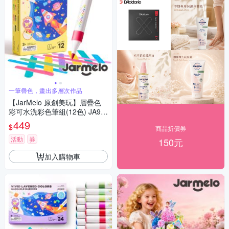
一筆疊色，畫出多層次作品
【JarMelo 原創美玩】層疊色
彩可水洗彩色筆組(12色) JA99
674
449
$
商品折價券
活動
券
150元
加入購物車