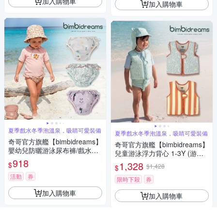
加入購物車
加入購物車
夏季戲水冬季泡溫泉，吸睛可愛裝備
夏季戲水冬季泡溫泉，吸睛可愛裝備
奇哥官方旗艦【bimbidreams】
奇哥官方旗艦【bimbidreams】
嬰幼兒防曬游泳尿布褲/戲水免
兒童游泳浮力背心 1-3Y (游泳
穿尿布 12-24M (寶寶泳褲 兒童
918
輔助 游泳器材 泳裝 可調整)
1,328
$
$1,428
$
泳褲 防曬泳褲 泳裝)
活動
券
限時下殺
券
加入購物車
加入購物車