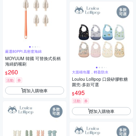
嚴選80PPI 高密度海綿
MOYUUM 韓國 可替換式長柄
海綿奶嘴刷
260
大面積包覆，輕盈防水
$
Loulou Lollipop 口袋矽膠軟糖
活動
券
圍兜-多款可選
加入購物車
495
$
活動
券
加入購物車