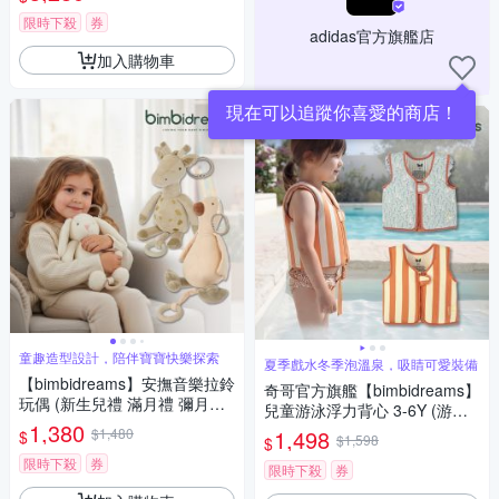
限時下殺
券
adidas官方旗艦店
加入購物車
現在可以追蹤你喜愛的商店！
童趣造型設計，陪伴寶寶快樂探索
夏季戲水冬季泡溫泉，吸睛可愛裝備
【bimbidreams】安撫音樂拉鈴
奇哥官方旗艦【bimbidreams】
玩偶 (新生兒禮 滿月禮 彌月禮
兒童游泳浮力背心 3-6Y (游泳
音樂鈴)
1,380
輔助 游泳器材 泳裝 可調整)
$1,480
1,498
$
$1,598
$
限時下殺
券
限時下殺
券