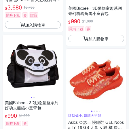
聯名款)
3,680
$3,780
$
美國Bixbee - 3D動物童趣系列
奇幻粉獨角馬小童背包
限時下殺
券
贈品
990
$1,090
$
加入購物車
限時下殺
券
加入購物車
美國Bixbee - 3D動物童趣系列
好功夫熊貓小童背包
990
$1,090
版型偏小, 建議大半號
$
Asics 亞瑟士 慢跑鞋 GEL-Noos
限時下殺
券
a Tri 16 GS 大童 女鞋 橘 緩震