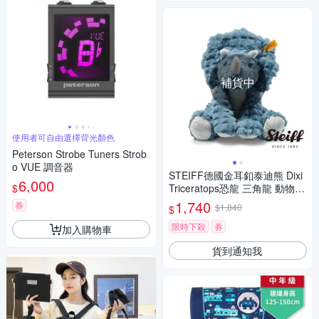
補貨中
使用者可自由選擇背光顏色
Peterson Strobe Tuners Strob
o VUE 調音器
STEIFF德國金耳釦泰迪熊 Dixi
6,000
$
Triceratops恐龍 三角龍 動物王
國_黃標
1,740
券
$1,840
$
限時下殺
券
加入購物車
貨到通知我