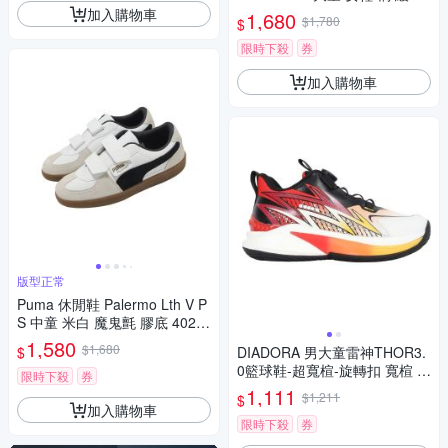
運動鞋 1014A346800
加入購物車
1,680
$1,780
$
限時下殺
券
加入購物車
版型正常
Puma 休閒鞋 Palermo Lth V P
S 中童 米白 魔鬼氈 膠底 4020
03-01
1,580
$1,680
$
DIADORA 男大童雷神THOR3.
0籃球鞋-超寬楦-旋轉扣 寬楦 籃
限時下殺
券
球 童鞋 DA1611083 紅白黑橘
1,111
$1,211
$
黃
加入購物車
限時下殺
券