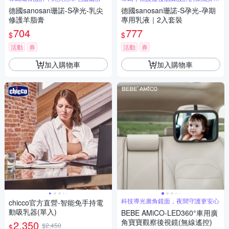
乳
德國sanosan珊諾-S孕光-乳尖
德國sanosan珊諾-S孕光-孕期
修護羊脂膏
專用乳液｜2入套裝
704
777
$
$
活動
券
活動
券
加入購物車
加入購物車
科技導光廣角鏡面，夜間守護更安心
chicco官方直營-智能免手持電
動吸乳器(單入)
BEBE AMiCO-LED360°車用廣
角寶寶觀察後視鏡(無線遙控)
2,350
$2,450
$