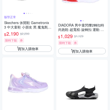
版型正常
Skechers 休閒鞋 Gametronix
DIADORA 男中童閃爍2轉扣時
3 中大童鞋 小朋友 黑 魔鬼氈
尚跑鞋-超寬楦-旋轉扣 運動 休
電玩 402277LBKMT
2,190
$2,290
閒 童鞋 DA1621516 丈青白灰
$
1,029
$1,129
$
紅
限時下殺
券
限時下殺
券
加入購物車
加入購物車