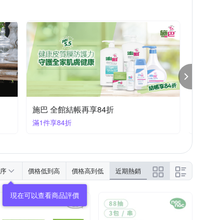
YAMAHA 山葉
鞋全家福
Weplay
/模型系列
/娃娃鞋/公主鞋
嬰兒床
家居褲
固齒器
衛生衣/衛生褲
全鎖
防蚊液
保溫瓶
盤
餐具組
施巴 全館結帳再享84折
樂器瘋
滿1件享84折
滿1件享
序
價格低到高
價格高到低
近期熱銷