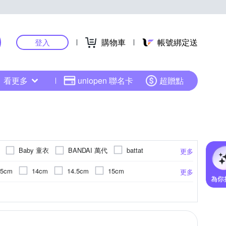
購物車
帳號綁定送
登入
看更多
uniopen 聯名卡
超贈點
Baby 童衣
BANDAI 萬代
battat
更多
ior 小鱷魚童裝
Disney 迪士尼
DIADORA
.5cm
14cm
14.5cm
15cm
更多
JarMelo 原創美玩
KU.KU. 酷咕鴨
X
cm
20cm
20.5cm
21cm
)
地墊
上
屁衣
寶寶幼兒玩具
棉
18個月以上
電子琴
涼鞋/拖鞋
尼龍
木製玩具
吉他套弦
7歲
針織衫/毛衣
教具玩具
8歲
鼓棒鼓槌
5歲
更多
更多
更多
更多
nanoblock 河田積木
c
NEW BALANCE
26cm以上
cm
 衝浪褲
拼墊
黏土/動力沙/相關工具
5歲以上
電子鼓
背心/無袖T恤
13歲
滑板車
泳具/泳圈
14歲
內搭褲
滑步車
9歲以上
an-X
SKECHERS
STEIFF
式泳衣
15歲以上
水壺/水瓶
連身式
13歲以上
學步車/滑步車/手拉車
童鞋
褲裙