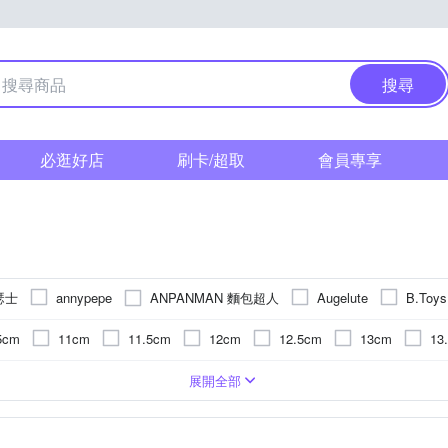
搜尋
必逛好店
刷卡/超取
會員專享
亞瑟士
ANPANMAN 麵包超人
annypepe
Augelute
B.Toys
chiao!Babe 俏寶貝
Crocodile Jun
Crocs
classic world
5cm
11cm
11.5cm
12cm
12.5cm
13cm
13
Fisher price 費雪
ILA
GIAT
Hape
IBANEZ
INTE
m
17cm
17.5cm
18cm
18.5cm
19cm
19.5
 帆布鞋
卡通商品
器
酯纖維
人
地墊/防滑墊
6歲以上
塑膠
運動褲/休閒褲
公仔/模型/場景組合
1歲以上
有機棉
爬行墊/遊戲墊
一般洋裝
不鏽鋼
8歲以上
填充玩具/玩偶
電鋼琴
兔裝/連身衣/蝴蝶裝
矽膠
3歲
貝斯
萊賽爾纖維(天絲
配件/配飾
6歲
防撞
4歲以
包
展開全部
LOTTO
Mamas & Papas
Mimi&Lula
NIKE
nac na
m
23cm
23.5cm
24cm
24.5cm
25cm
25.5
運動外套
/家家酒
10歲
一般型
學步鞋
樂器/聲光玩具
12歲以上
音箱
造型上衣
加厚型
12歲
玩具周邊
爵士鼓
內褲
11歲
拼圖
成長內衣
0歲以上
棉
科學玩具
琴架
7歲以上
海灘褲 /
巧
SANRIO 三麗鷗
Simba 小獅王辛巴
PIPPY
Roland
S
歲
拾音器
口水巾/圍兜
針織外套/毛衣外套
2歲
其他配件
3個月以上
洋娃娃類/配件
鋪綿外套
9個月以上
安撫玩偶
牛仔褲
0-3個月
洗衣精
POLO衫
3-6個月
手作類
二件