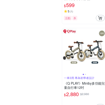
599
$
5
(
1
)
活動
券
一車3用 專為初學者設計
《Q PLAY》Miniby多功能兒
童自行車12吋
2,880
$2,980
$