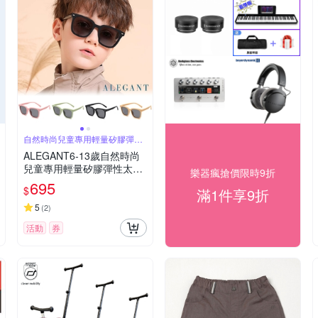
自然時尚兒童專用輕量矽膠彈性
偏光太陽眼鏡
ALEGANT6-13歲自然時尚
兒童專用輕量矽膠彈性太陽
樂器瘋搶價限時9折
眼鏡│UV400偏光墨鏡│台灣
695
$
滿1件享9折
品牌│4色
5
(
2
)
活動
券