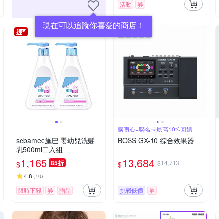
活動
券
現在可以追蹤你喜愛的商店！
購衷心+聯名卡最高10%回饋
sebamed施巴 嬰幼兒洗髮
BOSS GX-10 綜合效果器
乳500ml二入組
1,165
13,684
85折
$14,713
$
$
4.8
(
10
)
限時下殺
券
贈品
挑戰低價
券