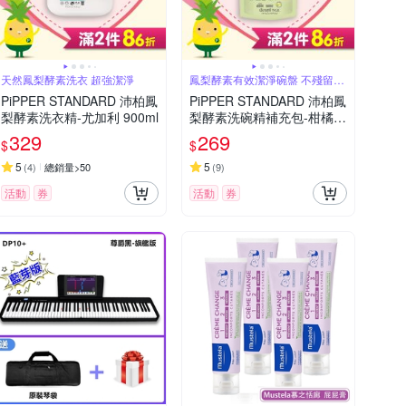
天然鳳梨酵素洗衣 超強潔淨
鳳梨酵素有效潔淨碗盤 不殘留毒
素
PiPPER STANDARD 沛柏鳳
PiPPER STANDARD 沛柏鳳
梨酵素洗衣精-尤加利 900ml
梨酵素洗碗精補充包-柑橘 7
50ml
329
269
$
$
5
5
(
4
)
總銷量>50
(
9
)
活動
券
活動
券