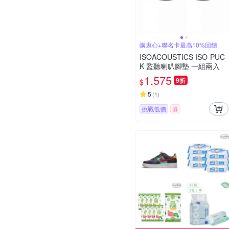
購衷心+聯名卡最高10%回饋
ISOACOUSTICS ISO-PUC
K 監聽喇叭腳墊 一組兩入
1,575
9折
$
5
(
1
)
挑戰低價
券