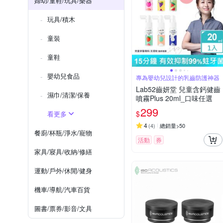
婦幼/童鞋/玩具/樂器
玩具/積木
童裝
童鞋
嬰幼兒食品
專為嬰幼兒設計的乳齒防護神器
Lab52齒妍堂 兒童含鈣健齒
濕巾/清潔/保養
噴霧Plus 20ml_口味任選
299
$
看更多
4
(
4
)
總銷量>50
餐廚/杯瓶/淨水/寵物
活動
券
家具/寢具/收納/修繕
運動/戶外/休閒/健身
機車/導航/汽車百貨
圖書/票券/影音/文具