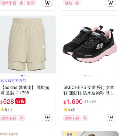
限時下殺
券
贈品
活動
券
adidas官方直營
【adidas 愛迪達】 運動短
SKECHERS 女童系列 女童
褲 童裝 IT1798
鞋 運動鞋 防水運動鞋 ELIT
E SPORT TREAD - 319260
528
1,690
89折
$1,790
$
$
LBKLP
5
5
(
1
)
(
2
)
限時下殺
券
限時下殺
券