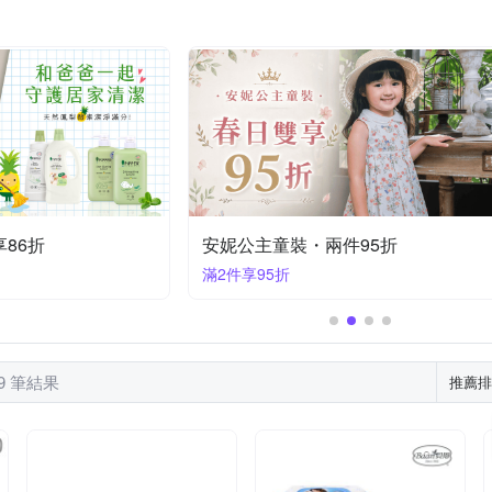
US BABY 優生
OMY
TAMA
The North Face
Vtech
池
帽
幼兒學習杯
短襪
罩衫/小外套
湯匙
體能教具玩具
毛帽
短裙
恐龍玩具
睡袋式
遙控
皮鞋
妮公主
橘魔法
海夫健康生活館
賽先生科學工廠
碗
球類
髮飾
保溫杯
隨行杯
嬰幼兒防護安
鈴/音樂吊鈴
86折
安妮公主童裝・兩件95折
滿2件享95折
29 筆結果
推薦排