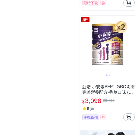
限時下殺
券
亞培 小安素PEPTIGRO均衡
完整營養配方-香草口味 (16
00g x 2入)
3,098
$3,198
$
5
(
9
)
挑戰低價
券