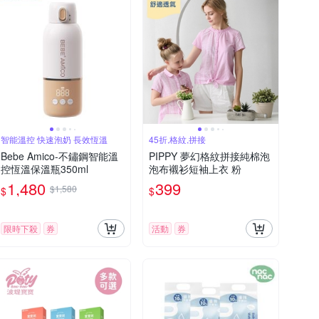
智能溫控 快速泡奶 長效恆溫
45折,格紋,拼接
Bebe Amico-不鏽鋼智能溫
PIPPY 夢幻格紋拼接純棉泡
控恆溫保溫瓶350ml
泡布襯衫短袖上衣 粉
1,480
399
$1,580
$
$
限時下殺
券
活動
券