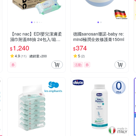
【nac nac】EDI嬰兒潔膚柔
德國sanosan珊諾-baby re:
濕巾附蓋88抽 24包入/箱購
mind極潤全效修護膏150ml
(純水溼紙巾/嬰兒柔膚巾)
1,240
374
$
$
4.9
5
(
11
)
總銷量>200
(
2
)
券
活動
券