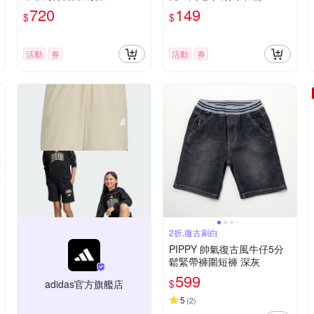
效 防水 強效 多款可選
720
149
$
$
活動
券
活動
券
2折,復古刷白
PIPPY 帥氣復古風牛仔5分
鬆緊帶褲圍短褲 深灰
599
$
adidas官方旗艦店
5
(
2
)