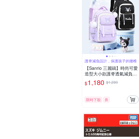
護脊減負設計，保護孩子的腰椎
【Sanrio 三麗鷗】時尚可愛
造型大小款護脊透氣減負兒
童書包-多款可選
1,180
$1,280
$
限時下殺
券