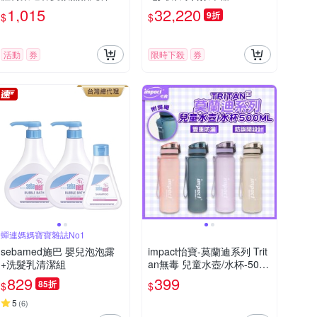
帶洋裝(3308綠色)
1,015
32,220
9折
$
$
活動
券
限時下殺
券
蟬連媽媽寶寶雜誌No1
sebamed施巴 嬰兒泡泡露
impact怡寶-莫蘭迪系列 Trit
+洗髮乳清潔組
an無毒 兒童水壺/水杯-500
ml 附長提繩
829
399
85折
$
$
5
(
6
)