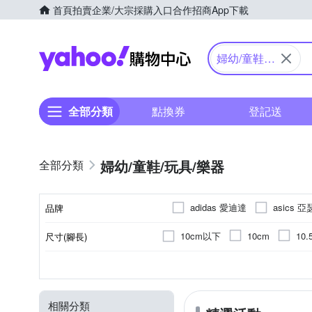
首頁
拍賣
企業/大宗採購入口
合作招商
App下載
Yahoo購物中心
婦幼/童鞋/
玩具/樂器
全部分類
點換券
登記送
婦幼/童鞋/玩具/樂器
adidas 愛迪達
asics 
品牌
Brands4Kids
Chicco
10cm以下
10cm
10.
尺寸(腳長)
品牌名稱
EPOCH
Fender
F
15.5cm
16cm
16.5c
3歲以上
交通工具
運動鞋
電吉他
依吊牌標示
T恤
木吉他
2歲以上
積木
棉質
休閒鞋/
熱門
效果
聚
大
適用年齡
種類
顏色
款式
類型
主材質
LEGO 樂高
LOG 樂格
21.5cm
22cm
22.5c
9歲
繪畫
外出套裝
樂器導線
4歲
桌遊類
夾克/棒球外套/
琴袋/琴盒/鼓袋
6個月以上
角色扮演
Pigeon 貝親
PUMA
相關分類
10歲以上
童玩/陀螺/溜溜球/彈簧玩具
居家套裝/睡衣
貝斯套弦
乾濕兩用
1歲以下
背心外套
1