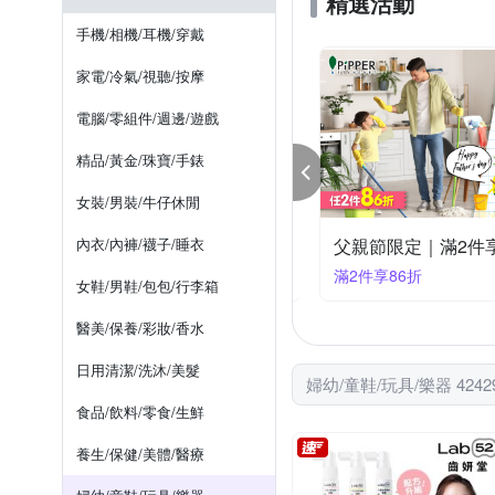
精選活動
Swan 天鵝
TAKARA T
射擊/水槍/泡泡機
襯衫
風衣/大衣
球池/泳
漁夫
手機/相機/耳機/穿戴
其他品牌
奇哥
安
手帕 / 小方巾 / 澡巾
棒球帽 / 鴨舌帽
其他帽款
盒玩
家電/冷氣/視聽/按摩
餐叉
浴巾
音樂鈴/拉
電腦/零組件/週邊/遊戲
精品/黃金/珠寶/手錶
女裝/男裝/牛仔休閒
幼指定商品滿額出貨
內衣/內褲/襪子/睡衣
父親節限定｜滿2件享
大優惠
滿2件享86折
女鞋/男鞋/包包/行李箱
醫美/保養/彩妝/香水
日用清潔/洗沐/美髮
婦幼/童鞋/玩具/樂器 424
食品/飲料/零食/生鮮
養生/保健/美體/醫療