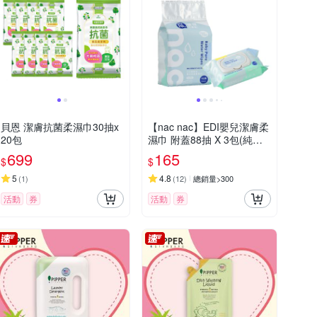
貝恩 潔膚抗菌柔濕巾30抽x
【nac nac】EDI嬰兒潔膚柔
20包
濕巾 附蓋88抽 X 3包(純水
溼紙巾/嬰兒柔膚巾)
699
165
$
$
5
4.8
(
1
)
(
12
)
總銷量>300
活動
券
活動
券