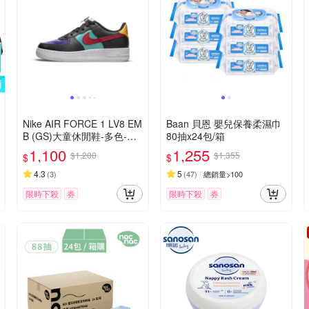
Nike AIR FORCE 1 LV8 EM
Baan 貝恩 嬰兒保養柔濕巾
B (GS)大童休閒鞋-多色-DN
80抽x24包/箱
4178001
1,100
1,255
$1,200
$1,355
$
$
4.3
5
(
3
)
(
47
)
總銷量>100
限時下殺
券
限時下殺
券