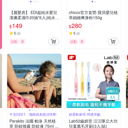
【麗嬰房】 EDI超純水嬰兒
chicco官方直營-寶貝嬰兒植
潔膚柔濕巾20抽*6入(純水溼
萃細緻爽身粉150g
紙巾/嬰兒柔膚巾)
149
280
$
$
5
5
(
3
)
(
2
)
活動
券
活動
券
不含DEET、酒精或表面活性劑
超柔軟刷毛 呵護牙齦
Parakito 法國 帕洛 天然植
Lab52齒妍堂 汪汪隊立大功
萃 防蚊噴霧 防蚊液 75ml 長
兒童萬毛牙刷(3入/組)