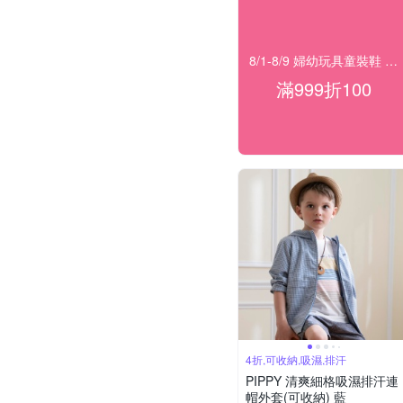
8/1-8/9 婦幼玩具童裝鞋 指定品滿999折100
滿999折100
4折,可收納,吸濕,排汗
PIPPY 清爽細格吸濕排汗連
帽外套(可收納) 藍