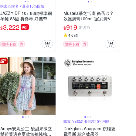
購衷心聯名卡最高10%回饋
JAZZY DP-10+ 88鍵標準鋼
Mustela慕之恬廊 衛蓓欣全
琴鍵 88鍵 折疊琴 好攜帶
效護膚膏100ml (屁屁膏VB
C)四入超值組
3,222
919
9折
$1,019
$
$
4.6
(
5
)
限時下殺
券
限時下殺
券
購衷心+聯名卡最高10%回饋
Annys安妮公主-酸甜果漾立
Darkglass Anagram 旗艦級
體荷葉邊春夏款無袖純棉綁
電貝斯 綜合效果器