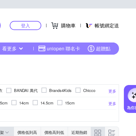
購物車
帳號綁定送
登入
看更多
uniopen 聯名卡
超贈點
衣
BANDAI 萬代
Brands4Kids
Chicco
更多
DIADORA
Fender
FILA
.5cm
14cm
14.5cm
15cm
更多
o 原創美玩
KU.KU. 酷咕鴨
LEGO 樂高
cm
20cm
20.5cm
21cm
撞地墊
具玩具
6個月以上
童鞋
萊賽爾纖維(天絲)
養生保健
寶寶幼兒玩具
兔裝/連身衣/蝴蝶裝
18個月以上
電鋼琴
配件/配飾
0歲以上
包屁衣
貝斯
6歲
更多
更多
更多
更多
OB 嚴選
c nac
NEW BALANCE
nuna
26cm以上
cm
衣
衣
2歲
琴袋/琴盒/鼓袋
背心/無袖T恤
盒玩
11歲
拼圖
5歲以上
爵士鼓
居家套裝/睡衣
黏土/動力沙/相關工具
滑步車
13歲
14歲
San-X
SKECHERS
STEIFF
架
價格低到高
價格高到低
近期熱銷
步車/手拉車
件式泳衣
2歲
短襪
安撫玩偶
15歲以上
皮鞋/娃娃鞋/公主鞋
泳具/泳圈