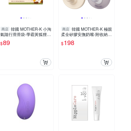
韓國 MOTHER-K 小淘
韓國 MOTHER-K 極親
商店
商店
氣隨行滑滑袋-學霸黃狐狸S
柔全矽膠安撫奶嘴-附收納盒
20入 拉鍊收納袋
(多色可選)
89
198
$
$