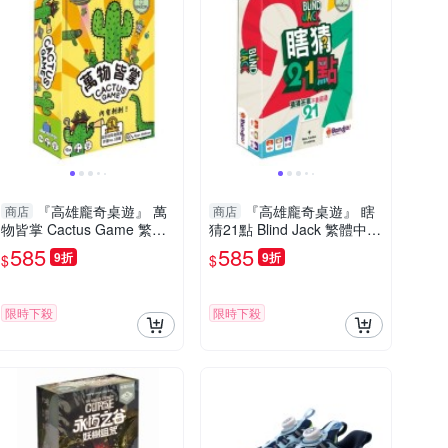
『高雄龐奇桌遊』 萬
『高雄龐奇桌遊』 瞎
商店
商店
物皆掌 Cactus Game 繁體
猜21點 Blind Jack 繁體中文
中文版 正版桌上遊戲專賣店
版 正版桌上遊戲專賣店
585
585
9折
9折
$
$
限時下殺
限時下殺