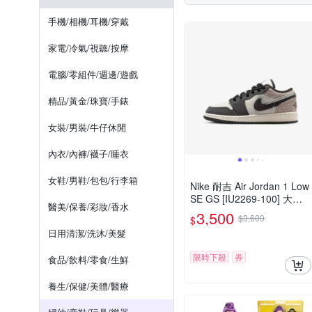
Tiger Family
TOMICA
科學玩具
連身式
褲裙
湯匙
襯衫
固齒
手機/相機/耳機/穿戴
奇哥
安妮公主
橘
球池/泳池
保溫杯
手帕
家電/冷氣/視聽/按摩
床墊/睡墊
高腳落地型
電腦/零組件/週邊/遊戲
精品/黃金/珠寶/手錶
女裝/男裝/牛仔休閒
內衣/內褲/襪子/睡衣
女鞋/男鞋/包包/行李箱
Nike 耐吉 Air Jordan 1 Low
SE GS [IU2269-100] 大童
醫美/保養/彩妝/香水
休閒鞋 爆裂紋 大象灰
3,500
$3,600
$
日用清潔/洗沐/美髮
限時下殺
券
食品/飲料/零食/生鮮
養生/保健/美體/醫療