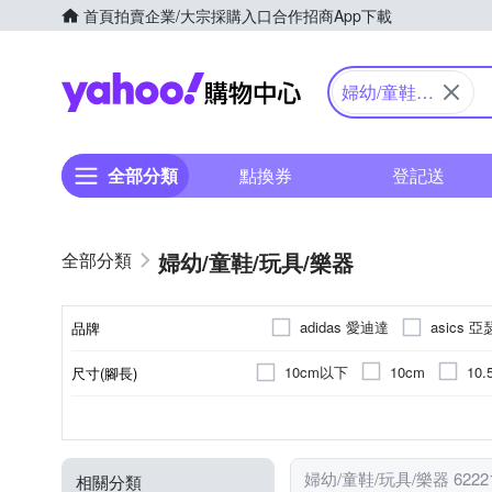
首頁
拍賣
企業/大宗採購入口
合作招商
App下載
Yahoo購物中心
婦幼/童鞋/
玩具/樂器
全部分類
點換券
登記送
婦幼/童鞋/玩具/樂器
adidas 愛迪達
asics 
品牌
chiao!Babe 俏寶
Crocs
10cm以下
10cm
10.
尺寸(腳長)
品牌名稱
Fisher price 費雪
FUNK
15.5cm
16cm
16.5c
熱門卡通商品
3歲以上
運動鞋
電吉他
依吊牌標示
T恤
木吉他
2歲以上
棉質
積木
運動褲/
效果
聚
6
種類
適用年齡
顏色
款式
類型
主材質
LOTTO
Mamas & Papas
21.5cm
22cm
22.5c
木製玩具
12歲以上
針織衫/毛衣
軟毛牙刷
角色扮演/家家酒
電子琴
7歲
外出套裝
7歲以
棉
Pigeon 貝親
PUMA
婦幼/童鞋/玩具/樂器 622
相關分類
哺乳塑身衣
13歲以上
海灘褲 / 衝浪褲
其他配件
國樂其他配件
9歲以上
口水巾/圍兜
背心外套
0