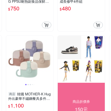
G PPSU耐熱副食品保鮮盒2
成長修甲4件組
入組(2款可選)
750
480
$
$
韓國 MOTHER-K Hug
商店
外出豪華不鏽鋼餐具多件組
商品折價券
(多色可選)
1,100
$
150元