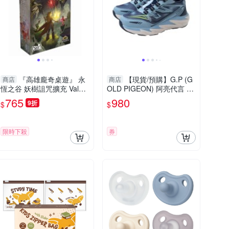
『高雄龐奇桌遊』 永
【現貨/預購】G.P (G
商店
商店
恆之谷 妖樹詛咒擴充 Vale o
OLD PIGEON) 阿亮代言 兒
f Eternity Curse 繁體中文版
童運動鞋 旋轉扣 藍色 P526
765
980
9折
$
$
正版桌上遊戲專賣店
1B-20 no949
限時下殺
券