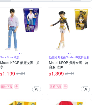
YAMAHA 山葉
鞋全家福
其他品牌
筒襪
幼兒學習杯
其他帽款
球類
手作類
防蚊液
飾
隨行杯
碗
保溫瓶
Saja Boys 成員
動畫經典名曲Golden專業舞台服
Mattel KPOP 獵魔女團 - 振
Mattel KPOP 獵魔女團 - 舞
宇
台服 佐伊
1,199
1,399
$1,299
$1,499
$
$
限時下殺
券
限時下殺
券