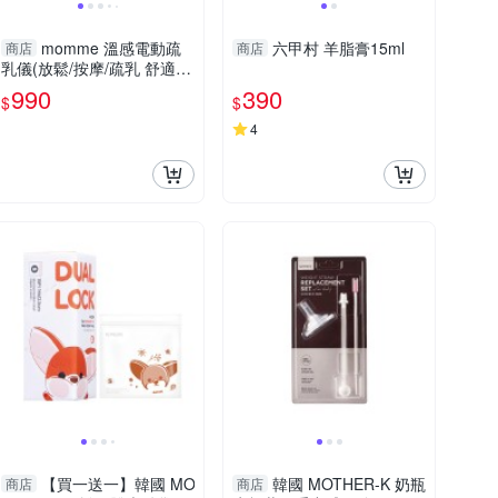
momme 溫感電動疏
六甲村 羊脂膏15ml
商店
商店
乳儀(放鬆/按摩/疏乳 舒適哺
乳)
990
390
$
$
4
【買一送一】韓國 MO
韓國 MOTHER-K 奶瓶
商店
商店