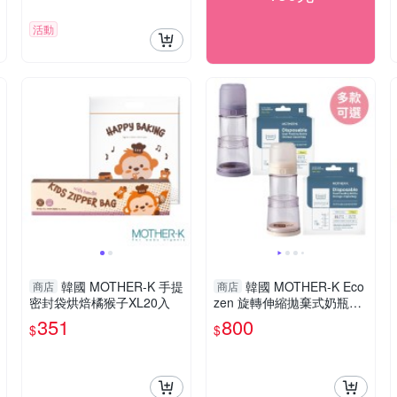
活動
韓國 MOTHER-K 手提
韓國 MOTHER-K Eco
商店
商店
密封袋烘焙橘猴子XL20入
zen 旋轉伸縮拋棄式奶瓶
+溫感雙鎖拋棄式奶瓶袋25
351
800
$
$
入(多款可選)