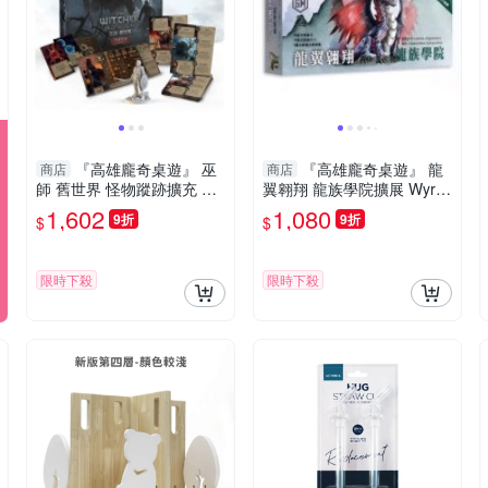
『高雄龐奇桌遊』 巫
『高雄龐奇桌遊』 龍
商店
商店
師 舊世界 怪物蹤跡擴充 繁
翼翱翔 龍族學院擴展 Wyrm
體中文版 正版桌上遊戲專賣
span Dragon Academy 繁
1,602
1,080
9折
9折
$
$
店
體中文版 正版桌上遊戲專賣
店
限時下殺
限時下殺