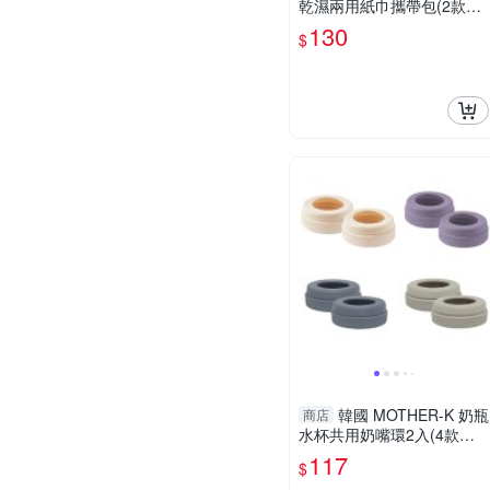
乾濕兩用紙巾攜帶包(2款可
選)
130
$
韓國 MOTHER-K 奶瓶
商店
水杯共用奶嘴環2入(4款可
選)
117
$