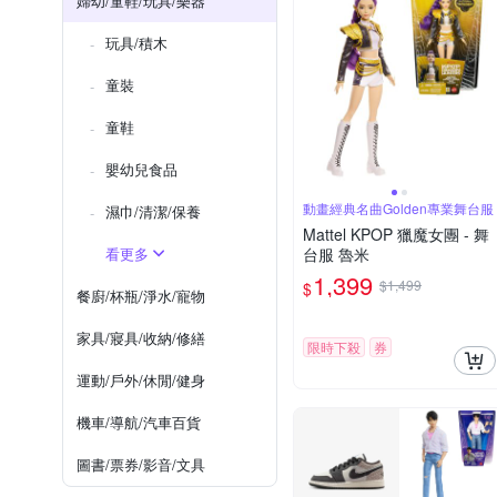
婦幼/童鞋/玩具/樂器
玩具/積木
童裝
童鞋
嬰幼兒食品
動畫經典名曲Golden專業舞台服
濕巾/清潔/保養
Mattel KPOP 獵魔女團 - 舞
看更多
台服 魯米
1,399
$1,499
$
餐廚/杯瓶/淨水/寵物
家具/寢具/收納/修繕
限時下殺
券
運動/戶外/休閒/健身
機車/導航/汽車百貨
圖書/票券/影音/文具