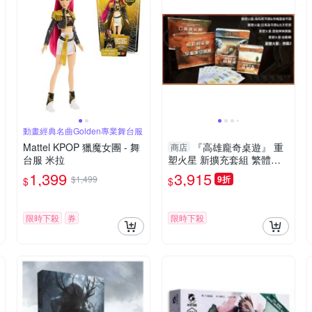
動畫經典名曲Golden專業舞台服
Mattel KPOP 獵魔女團 - 舞
『高雄龐奇桌遊』 重
商店
台服 米拉
塑火星 新擴充套組 繁體中
文版 正版桌上遊戲專賣店
1,399
3,915
$1,499
9折
$
$
限時下殺
券
限時下殺