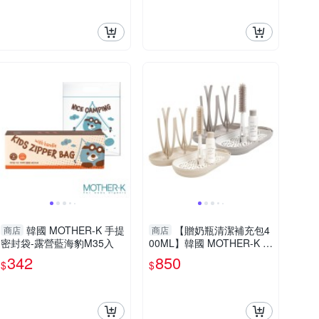
韓國 MOTHER-K 手提
【贈奶瓶清潔補充包4
商店
商店
密封袋-露營藍海豹M35入
00ML】韓國 MOTHER-K 攜
帶式奶瓶晾乾架(2色可選)
342
850
$
$