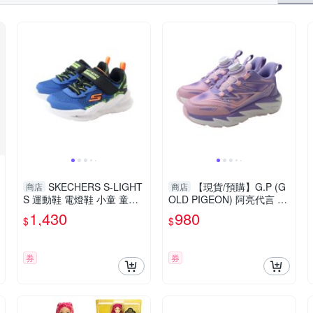
US BABY 優生
TAKARA TOMY
The North Face
Vtech
器
睡袋式
射擊/水槍/泡泡機
漁夫帽
風衣/大衣
嬰兒床
安撫巾
罩衫/小外套
洋娃娃類/配件
短裙
中
魔法
海夫健康生活館
賽先生科學工廠
 / 小方巾 / 澡巾
體能教具玩具
防蚊貼片/防蚊手環/防蚊扣/防蚊吊
髮飾
屁屁膏/護膚膏/止癢膏(液)
SKECHERS S-LIGHT
【現貨/預購】G.P (G
商店
商店
S 運動鞋 電燈鞋 小童 童鞋
OLD PIGEON) 阿亮代言 旋
藍/黑 401490NBLBK no132
轉扣運動鞋 童鞋 紫色 P526
1,430
980
$
$
1B-41 no950
券
券