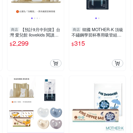
【預計9月中到貨】台
韓國 MOTHER-K 頂級
商店
商店
灣 愛兒館 ilovekids 閱讀森
不鏽鋼學習杯專用吸管組2
林旋轉書櫃延伸架-第四層-
入|配件
2,299
315
$
$
黑熊(新款)