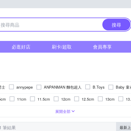
搜尋
必逛好店
刷卡/超取
會員專享
亞瑟士
ANPANMAN 麵包超人
Baby 童
annypepe
B.Toys
貝
Crocodile Junior 小鱷魚童裝
Disney 迪士尼
classic world
5cm
11cm
11.5cm
12cm
12.5cm
13cm
13
IMPACT 怡寶
JarMel
O
Hape
IBANEZ
INTEX
m
17cm
17.5cm
18cm
18.5cm
19cm
19.5
休閒褲
器
酯纖維
歲以上
交通工具
一般型
大人
休閒鞋/ 帆布鞋
塑膠
桌遊類
地墊/防滑墊
1歲以上
不鏽鋼
公仔/模型/場景組合
涼鞋/拖鞋
有機棉
8歲以上
爬行墊/遊戲墊
一般洋裝
矽膠
4歲以上
填充玩具/玩偶
加厚型
尼龍
造型上衣
3歲
棉
防
教
展開全部
MOONSTAR 月星
Mimi&Lula
Mentari
NIKE
na
m
23cm
23.5cm
24cm
24.5cm
25cm
25.5
上
夾克/棒球外套/運動外套
吉他套弦
樂器/聲光玩具
8歲
5歲
鼓棒鼓槌
繪畫
9歲
學步鞋
樂器導線
遙控/模型系列
4歲
內褲
10歲
巧拼墊
內搭褲
水壺/水瓶
10歲以上
音箱
成長內
上
1
Richell 利其爾
SANRIO 三麗鷗
Simba 小獅王辛巴
PIPPY
21 筆結果
最新上
-3個月
其他枕頭
玩具周邊
牛仔褲
9個月以上
鋪綿外套
童玩/陀螺/溜溜球/彈簧玩具
3-6個月
POLO衫
3個月以上
針織外套/毛衣外套
洗衣精
1歲
學步車/滑
1歲以下
二