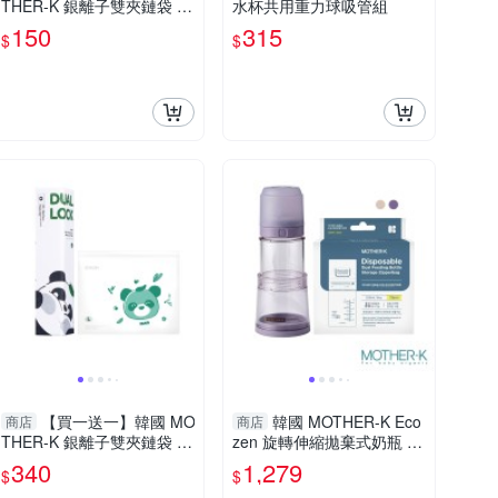
THER-K 銀離子雙夾鏈袋 S
水杯共用重力球吸管組
(15入)
150
315
$
$
【買一送一】韓國 MO
韓國 MOTHER-K Eco
商店
商店
THER-K 銀離子雙夾鏈袋 L
zen 旋轉伸縮拋棄式奶瓶 入
(15入)
門3餐組(多款可選)
340
1,279
$
$