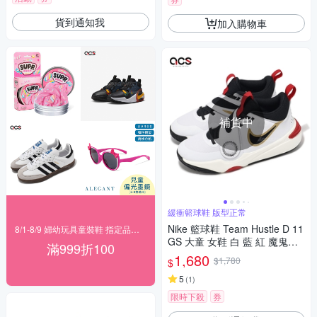
貨到通知我
加入購物車
補貨中
緩衝籃球鞋 版型正常
Nike 籃球鞋 Team Hustle D 11
8/1-8/9 婦幼玩具童裝鞋 指定品滿999折100
GS 大童 女鞋 白 藍 紅 魔鬼氈
滿999折100
運動鞋 DV8996-104
1,680
$1,780
$
5
(
1
)
限時下殺
券