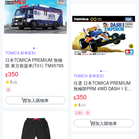
TOMICA 新車駕到
日本TOMICA PREMIUM 無極
限 東京救援車(T01) TM95785
350
$
TOMICA 新車駕到
5
(
3
)
任選 日本TOMICA PREMIUM
無極限PRM 4WD DASH 1 EM
券
PEROR TM94843
350
$
加入購物車
5
(
1
)
活動
券
加入購物車