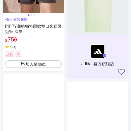
45折,鬆緊腰圍
PIPPY潮酷獨特壓線雙口袋鬆緊
短褲 深灰
756
$
5
(
1
)
活動
券
adidas官方旗艦店
加入購物車