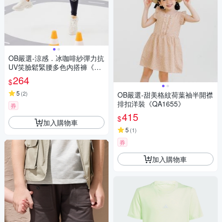
OB嚴選-涼感．冰咖啡紗彈力抗
UV笑臉鬆緊腰多色內搭褲《QA
1659》
264
$
5
(
2
)
OB嚴選-甜美格紋荷葉袖半開襟
排扣洋裝《QA1655》
券
415
$
加入購物車
5
(
1
)
券
加入購物車