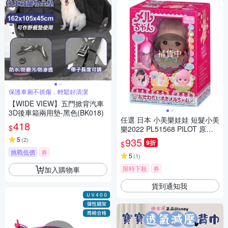
補貨中
保護車廂不抓傷，輕鬆好清潔
【WIDE VIEW】五門掀背汽車
3D後車箱兩用墊-黑色(BK018)
任選 日本 小美樂娃娃 短髮小美
418
$
樂2022 PL51568 PILOT 原廠
公司貨
5
935
(
2
)
9折
$
挑戰低價
券
5
(
1
)
限時下殺
券
加入購物車
貨到通知我