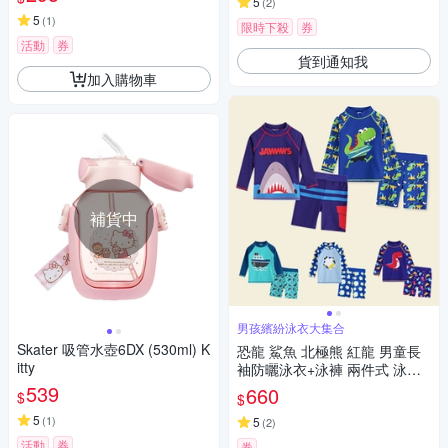
Y
5
(
2
)
5
(
1
)
限時下殺
券
活動
券
貨到通知我
加入購物車
補貨中
男孩繽紛泳衣大集合
Skater 吸管水壺6DX (530ml) K
恐龍 鯊魚 北極熊 紅龍 男童長
itty
袖防曬泳衣+泳褲 兩件式 泳裝
橘魔法 泳褲 兒童 水母衣 防曬
539
660
$
$
玩水【BB9756】
5
(
1
)
5
(
2
)
活動
券
券