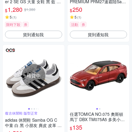
er 2 SE GS 大童 女鞋 黑 藍 氣
PREMIUM PRM27速霸陸Sam
墊 運動鞋 FQ7370-001
ber 初回 TM95571
1,280
250
$1,380
$
$
5
5
(
1
)
(
1
)
限時下殺
券
活動
券
貨到通知我
貨到通知我
補貨中
復古休閒鞋 版型正常
任選TOMICA NO.075 奧斯頓
馬丁 DBX TM075A5 多美小汽
adidas 休閒鞋 Samba OG C
車
中童 白 黑 小朋友 麂皮 皮革 德
135
$
訓鞋 愛迪達 IE3677