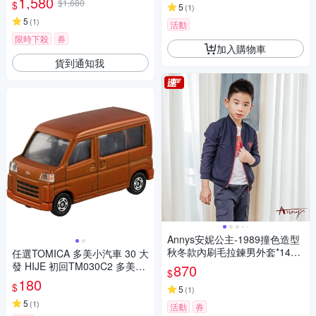
1,580
$1,680
$
5
(
1
)
5
(
1
)
活動
限時下殺
券
加入購物車
貨到通知我
Annys安妮公主-1989撞色造型
秋冬款內刷毛拉鍊男外套*1499
任選TOMICA 多美小汽車 30 大
藍色
發 HIJE 初回TM030C2 多美小
870
$
汽車
180
$
5
(
1
)
5
(
1
)
活動
券