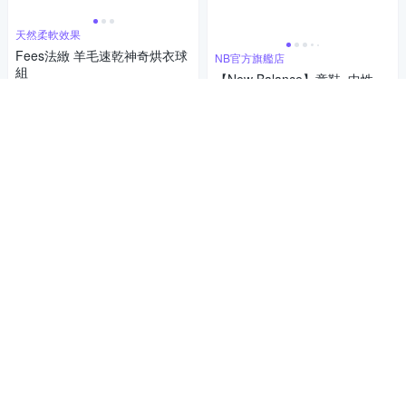
天然柔軟效果
Fees法緻 羊毛速乾神奇烘衣球
NB官方旗艦店
組
【New Balance】童鞋_中性_
620
粉紫色_NW300BP-W楦
$
888
5
(
1
)
$
活動
券
5
(
1
)
活動
券
加入購物車
加入購物車
補貨中