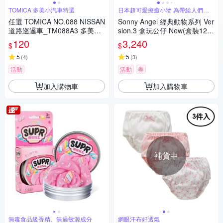
TOMICA 多美小汽車特選
日本超可愛療癒小物 為帶給人們歡
樂而誕生
任選 TOMICA NO.088 NISSAN
Sonny Angel 經典動物系列 Ver
道路巡邏車_TM088A3 多美小
sion.3 盒玩公仔 New(盒裝12
汽車
入)
120
3,240
$
$
5
5
(
4
)
(
3
)
活動
活動
券
加入購物車
加入購物車
補貨中
無毒食品級香精、無過敏源成分
網眼汗布好透氣