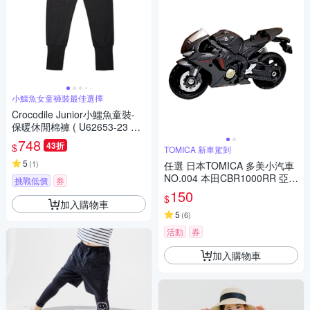
小鱷魚女童褲裝最佳選擇
Crocodile Junior小鱷魚童裝-
保暖休閒棉褲 ( U62653-23 小
碼款)
748
43折
$
TOMICA 新車駕到
5
(
1
)
任選 日本TOMICA 多美小汽車
NO.004 本田CBR1000RR 亞版
挑戰低價
券
TM004S1
150
$
加入購物車
5
(
6
)
活動
券
加入購物車