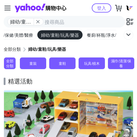
Yahoo購物中心
登入
婦幼/童鞋/
玩具/樂器
生/保健/美體/醫療
婦幼/童鞋/玩具/樂器
餐廚/杯瓶/淨水/寵物
家
全部分類
婦幼/童鞋/玩具/樂器
全部
濕巾/清潔/保
童裝
童鞋
玩具/積木
分類
養
精選活動