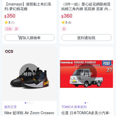
【mamayo】液態黏土奇幻系
（3件一組）愛心緹花網眼棉質
列-夢幻棉花糖
純棉三角內褲 屁屁褲 居家 內褲
內著 女童 大童 童裝 兒童 現貨
350
360
$
$
橘魔法
5
5
(
1
)
(
8
)
活動
券
券
加入購物車
貨到通知我
補貨中
補貨中
版型正常
TOMICA 新車駕到
Nike 籃球鞋 Air Zoom Crossov
任選 日本TOMICA多美小汽車-