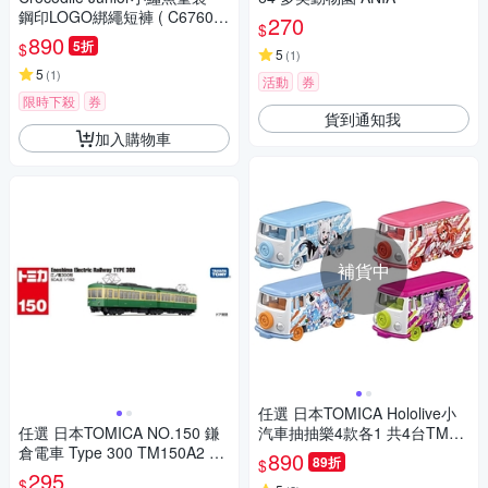
鋼印LOGO綁繩短褲 ( C67603-
270
$
09 大碼款)
890
5折
$
5
(
1
)
5
(
1
)
活動
券
限時下殺
券
貨到通知我
加入購物車
補貨中
任選 日本TOMICA Hololive小
任選 日本TOMICA NO.150 鎌
汽車抽抽樂4款各1 共4台TM93
倉電車 Type 300 TM150A2 多
413 TAKARA TOMY
890
89折
$
美超長型小汽車 TAKARA TOM
295
$