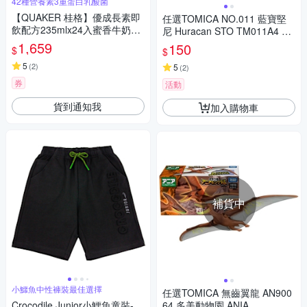
42種營養素3重蛋白乳酸菌
【QUAKER 桂格】優成長素即
任選TOMICA NO.011 藍寶堅
飲配方235mlx24入蜜香牛奶風
尼 Huracan STO TM011A4 多
味 低糖配方(連續4週每天2份9
美小汽車
1,659
150
$
$
成有感。生長曲線攀升)
5
(
2
)
5
(
2
)
券
活動
貨到通知我
加入購物車
補貨中
小鱷魚中性褲裝最佳選擇
任選TOMICA 無齒翼龍 AN900
Crocodile Junior小鱷魚童裝-
64 多美動物園 ANIA