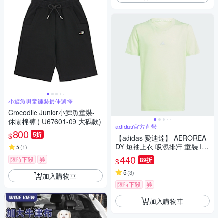
小鱷魚男童褲裝最佳選擇
Crocodile Junior小鱷魚童裝-
休閒棉褲 ( U67601-09 大碼款)
adidas官方直營
800
5折
$
【adidas 愛迪達】 AEROREA
DY 短袖上衣 吸濕排汗 童裝 IR
5
(
1
)
6463
440
限時下殺
券
89折
$
5
(
3
)
加入購物車
限時下殺
券
加入購物車