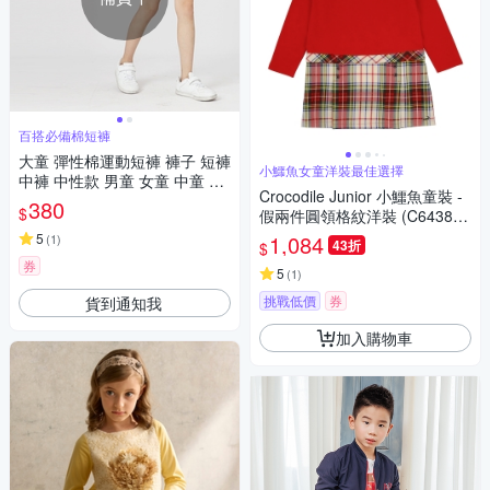
百搭必備棉短褲
大童 彈性棉運動短褲 褲子 短褲
小鱷魚女童洋裝最佳選擇
中褲 中性款 男童 女童 中童 童
Crocodile Junior 小鱷魚童裝 -
裝 橘魔法 現貨【BB6642】
380
$
假兩件圓領格紋洋裝 (C64389-
01 小童款)
5
1,084
(
1
)
43折
$
券
5
(
1
)
挑戰低價
券
貨到通知我
加入購物車