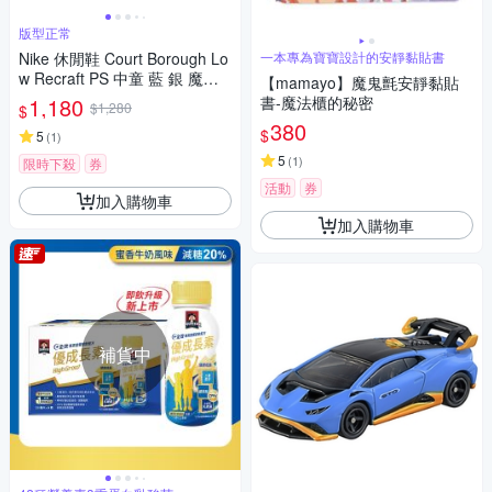
版型正常
Nike 休閒鞋 Court Borough Lo
一本專為寶寶設計的安靜黏貼書
w Recraft PS 中童 藍 銀 魔鬼
【mamayo】魔鬼氈安靜黏貼
氈 DV5457-135
1,180
書-魔法櫃的秘密
$1,280
$
380
$
5
(
1
)
5
(
1
)
限時下殺
券
活動
券
加入購物車
加入購物車
補貨中