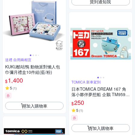
貨到通知我
送禮 自用兩相宜
KUKU酷咕鴨 動物派對懶人包
巾彌月禮盒10件組(藍/粉)
1,400
$
TOMICA 新車駕到
5
(
1
)
日本TOMICA DREAM 167 角
落小夥伴夢想船 企鵝 TM9599
券
9
250
$
加入購物車
5
(
1
)
券
加入購物車