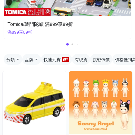
Tomica/戰鬥陀螺 滿899享89折
滿899享89折
分類
品牌
快速到貨
有現貨
挑戰低價
價格低到