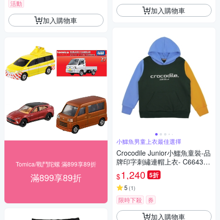
活動
加入購物車
加入購物車
小鱷魚男童上衣最佳選擇
Crocodile Junior小鱷魚童裝-品
牌印字刺繡連帽上衣- C66430-
Tomica/戰鬥陀螺 滿899享89折
04 小童版
1,240
5折
滿899享89折
$
5
(
1
)
限時下殺
券
加入購物車