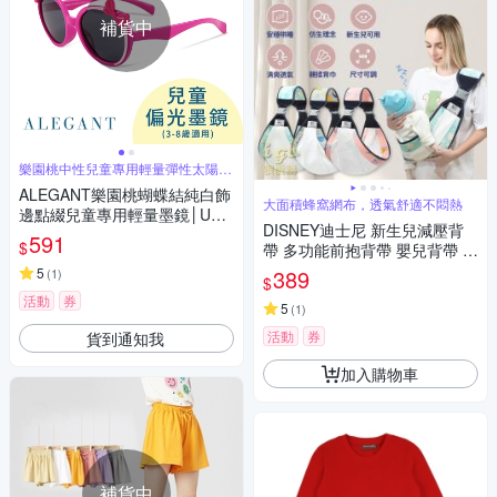
補貨中
樂園桃中性兒童專用輕量彈性太陽眼
鏡
ALEGANT樂園桃蝴蝶結純白飾
大面積蜂窩網布，透氣舒適不悶熱
邊點綴兒童專用輕量墨鏡│UV4
DISNEY迪士尼 新生兒減壓背
00太陽眼鏡
591
$
帶 多功能前抱背帶 嬰兒背帶 寶
寶背巾 嬰兒背巾 米奇背巾 新生
5
389
(
1
)
$
兒背巾
活動
券
5
(
1
)
活動
券
貨到通知我
加入購物車
補貨中