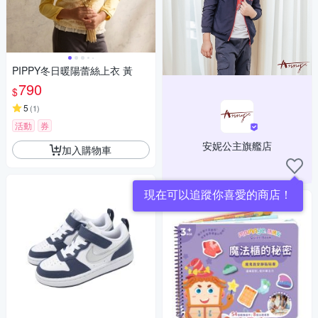
PIPPY冬日暖陽蕾絲上衣 黃
790
$
5
(
1
)
活動
券
安妮公主旗艦店
加入購物車
現在可以追蹤你喜愛的商店！