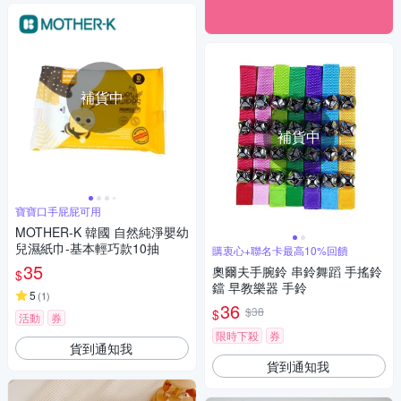
補貨中
補貨中
寶寶口手屁屁可用
MOTHER-K 韓國 自然純淨嬰幼
兒濕紙巾-基本輕巧款10抽
購衷心+聯名卡最高10%回饋
35
奧爾夫手腕鈴 串鈴舞蹈 手搖鈴
$
鐺 早教樂器 手鈴
5
(
1
)
36
$38
$
活動
券
限時下殺
券
貨到通知我
貨到通知我