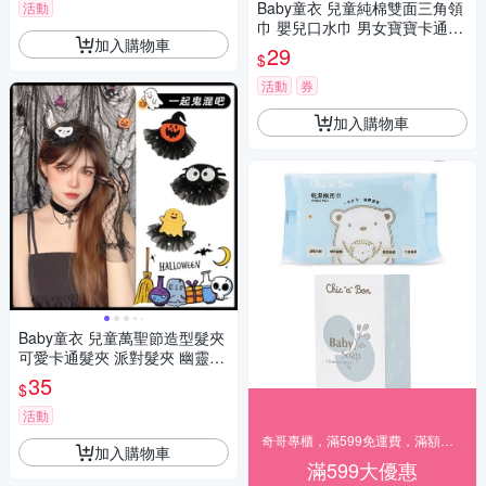
Baby童衣 兒童純棉雙面三角領
活動
巾 嬰兒口水巾 男女寶寶卡通印
加入購物車
花三角巾 88475
29
$
活動
券
加入購物車
Baby童衣 兒童萬聖節造型髮夾
可愛卡通髮夾 派對髮夾 幽靈南
瓜髮夾 11680
35
$
活動
奇哥專櫃，滿599免運費，滿額贈好禮
加入購物車
滿599大優惠