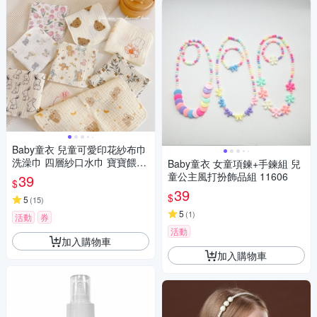
Baby童衣 兒童可愛印花紗布巾
洗澡巾 四層紗口水巾 寶寶餵奶
Baby童衣 女童項鍊+手鍊組 兒
巾 幼童洗臉巾 幼稚園手帕 117
童公主風打扮飾品組 11606
39
$
33
39
$
5
(
15
)
5
(
1
)
活動
券
活動
加入購物車
加入購物車