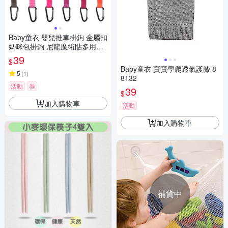
Baby童衣 嬰兒推車掛鉤 金屬扣
媽咪包掛鉤 尼龍魔術貼多用途
掛鉤 11723
39
$
Baby童衣 寶寶學爬透氣護膝 8
5
(
1
)
8132
活動
券
39
$
加入購物車
活動
加入購物車
補貨中