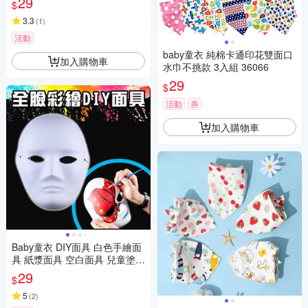
29
$
3.3
(
1
)
活動
baby童衣 純棉卡通印花雙面口
加入購物車
水巾不挑款 3入組 36066
29
$
活動
券
加入購物車
Baby童衣 DIY面具 白色手繪面
具 紙漿面具 空白面具 兒童塗色
畫畫面具 節慶活動面具 11324
29
$
5
(
2
)