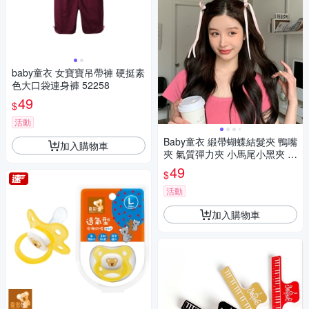
baby童衣 女寶寶吊帶褲 硬挺素
色大口袋連身褲 52258
49
$
活動
Baby童衣 緞帶蝴蝶結髮夾 鴨嘴
加入購物車
夾 氣質彈力夾 小馬尾小黑夾 1
1688
49
$
活動
加入購物車