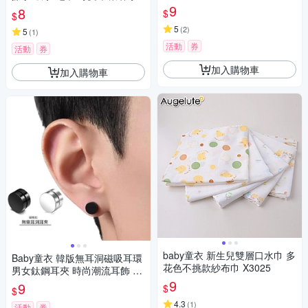
式珊瑚絨擦手巾 88479
9
8
$
$
5
(
2
)
5
(
1
)
活動
券
活動
券
加入購物車
加入購物車
baby童衣 新生兒雙層口水巾 多
Baby童衣 韓版無耳洞磁吸耳環
花色不挑款紗布巾 X3025
男女鈦鋼耳夾 時尚潮流耳飾 11
716
9
9
$
$
4.3
(
1
)
活動
券