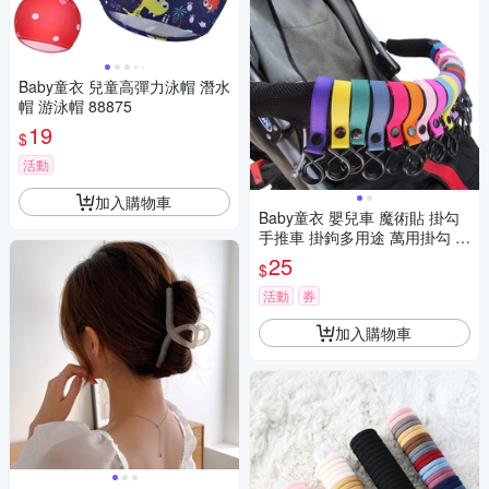
Baby童衣 兒童高彈力泳帽 潛水
帽 游泳帽 88875
19
$
活動
加入購物車
Baby童衣 嬰兒車 魔術貼 掛勾
手推車 掛鉤多用途 萬用掛勾 8
8138
25
$
活動
券
加入購物車