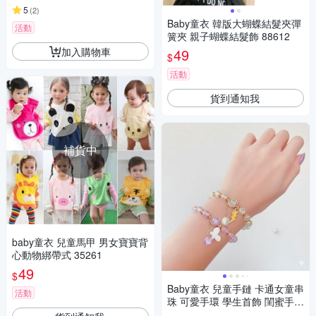
5
(
2
)
Baby童衣 韓版大蝴蝶結髮夾彈
活動
簧夾 親子蝴蝶結髮飾 88612
加入購物車
49
$
活動
貨到通知我
補貨中
baby童衣 兒童馬甲 男女寶寶背
心動物綁帶式 35261
49
$
Baby童衣 兒童手鏈 卡通女童串
活動
珠 可愛手環 學生首飾 閨蜜手鐲
配飾 11872