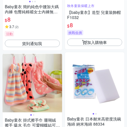
秋冬童装保暖上市
Baby童衣 簡約純色中腰加大碼
內褲 包臀純棉襠女士內褲無痕
【baby童衣】造型 兒童裝飾帽
88295
F1032
8
$
8
$
3.7
(
2
)
挑戰低價
活動
加入購物車
貨到通知我
Baby童衣 日本耐米高密度洗碗
Baby童衣 掛式擦手巾 珊瑚絨
海綿 納米海綿 88334
擦手 吸水 毛巾 可愛蝴蝶結可掛