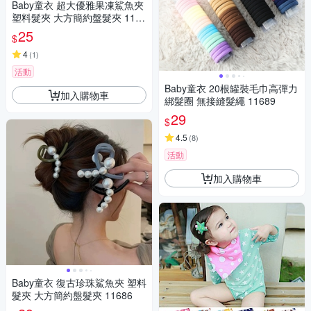
Baby童衣 超大優雅果凍鯊魚夾
塑料髮夾 大方簡約盤髮夾 1168
4
25
$
4
(
1
)
活動
Baby童衣 20根罐裝毛巾高彈力
加入購物車
綁髮圈 無接縫髮繩 11689
29
$
4.5
(
8
)
活動
加入購物車
Baby童衣 復古珍珠鯊魚夾 塑料
髮夾 大方簡約盤髮夾 11686