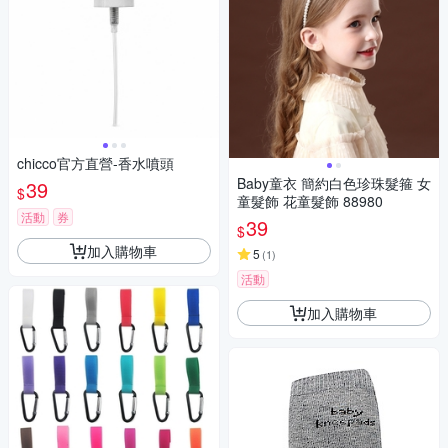
chicco官方直營-香水噴頭
Baby童衣 簡約白色珍珠髮箍 女
39
$
童髮飾 花童髮飾 88980
活動
券
39
$
加入購物車
5
(
1
)
活動
加入購物車