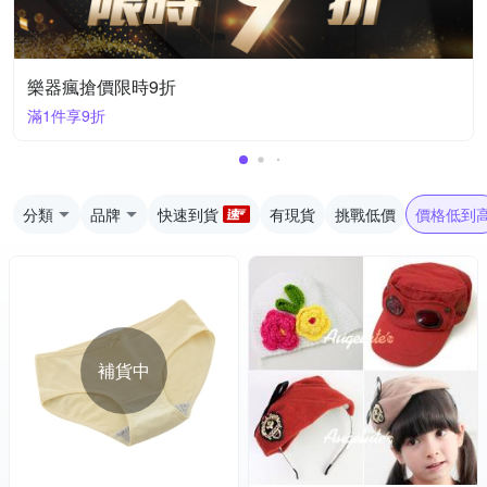
樂器瘋搶價限時9折
滿1件享9折
分類
品牌
快速到貨
有現貨
挑戰低價
價格低到
補貨中