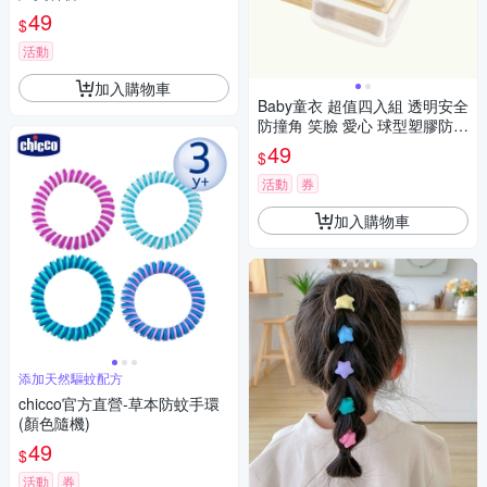
49
$
活動
加入購物車
Baby童衣 超值四入組 透明安全
防撞角 笑臉 愛心 球型塑膠防護
桌角 88312
49
$
活動
券
加入購物車
添加天然驅蚊配方
chicco官方直營-草本防蚊手環
(顏色隨機)
49
$
活動
券