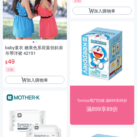
活動
加入購物車
baby童衣 糖果色系荷葉領斜肩
吊帶洋裙 42151
49
$
活動
加入購物車
Tomica/戰鬥陀螺 滿899享89折
滿899享89折