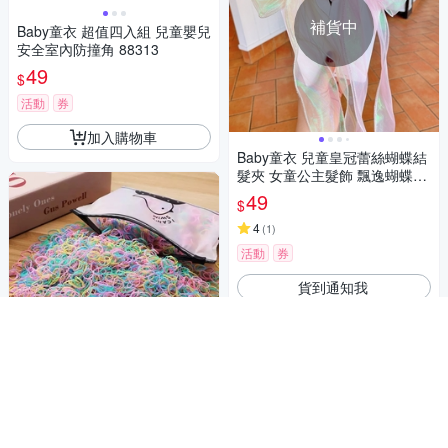
補貨中
Baby童衣 超值四入組 兒童嬰兒
安全室內防撞角 88313
49
$
活動
券
加入購物車
Baby童衣 兒童皇冠蕾絲蝴蝶結
髮夾 女童公主髮飾 飄逸蝴蝶結
11778
49
$
4
(
1
)
活動
券
貨到通知我
Baby童衣 黑色橡皮筋 可愛果凍
色系一次性兒童髮圈橡皮筋多
入組 11766