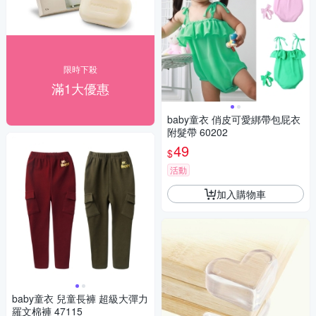
限時下殺
滿1大優惠
baby童衣 俏皮可愛綁帶包屁衣
附髮帶 60202
49
$
活動
加入購物車
baby童衣 兒童長褲 超級大彈力
羅文棉褲 47115