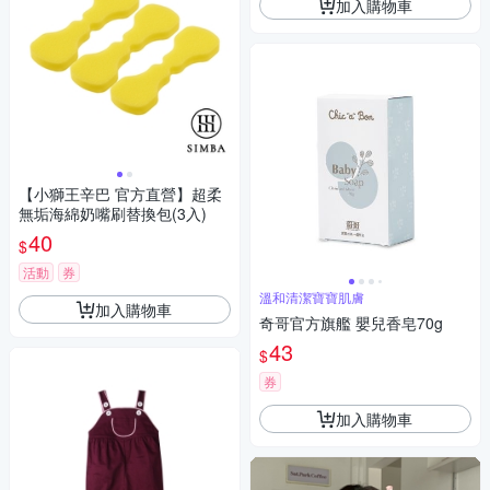
加入購物車
【小獅王辛巴 官方直營】超柔
無垢海綿奶嘴刷替換包(3入)
40
$
活動
券
溫和清潔寶寶肌膚
加入購物車
奇哥官方旗艦 嬰兒香皂70g
43
$
券
加入購物車