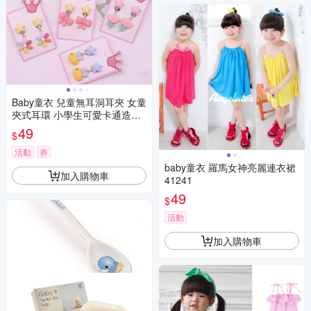
Baby童衣 兒童無耳洞耳夾 女童
夾式耳環 小學生可愛卡通造型
耳環 大人小孩都可戴 11714
49
$
活動
券
baby童衣 羅馬女神亮麗連衣裙
加入購物車
41241
49
$
活動
加入購物車