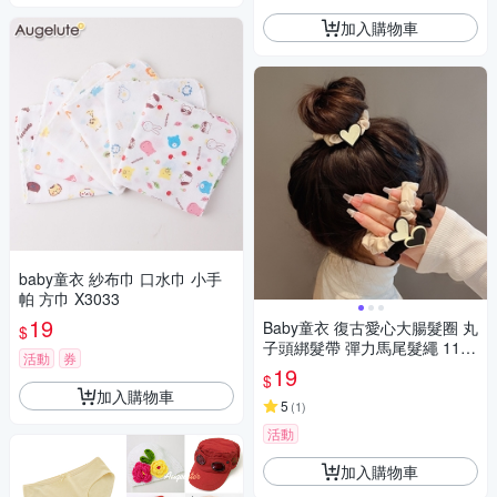
加入購物車
baby童衣 紗布巾 口水巾 小手
帕 方巾 X3033
19
Baby童衣 復古愛心大腸髮圈 丸
$
子頭綁髮帶 彈力馬尾髮繩 1168
活動
券
1
19
$
加入購物車
5
(
1
)
活動
加入購物車