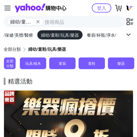
Yahoo購物中心
登入
婦幼/童鞋/
玩具/樂器
生/保健/美體/醫療
婦幼/童鞋/玩具/樂器
餐廚/杯瓶/淨水/寵物
家
全部分類
婦幼/童鞋/玩具/樂器
全部
玩具/積木
童裝
童鞋
樂器
分類
精選活動