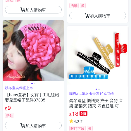
活動
券
加入購物車
加入購物車
秋冬童裝保暖上市
購衷心+聯名卡最高10%回饋
【baby童衣】女寶手工毛線帽
嬰兒童帽子配件37335
鋼琴造型 樂譜夾 夾子 音符 音
樂 譜架夾 譜夾 四色任選 可愛
9
$
小夾子
18
9折
$
活動
4.3
(
1
)
加入購物車
限時下殺
券