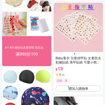
8/1-8/9 婦幼玩具童裝鞋 指定品滿999折100
滿999折100
Baby童衣 兒童指甲貼 女童防水
彩繪貼紙 美甲貼紙 可愛小熊貼
紙 背膠甲貼 11717
19
$
5
(
2
)
活動
券
加入購物車