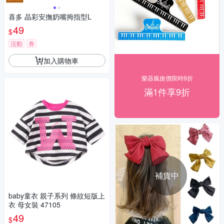
喜多 晶彩安撫奶嘴拇指型L
49
$
活動
券
加入購物車
樂器瘋搶價限時9折
滿1件享9折
補貨中
baby童衣 親子系列 條紋短版上
衣 母女裝 47105
49
$