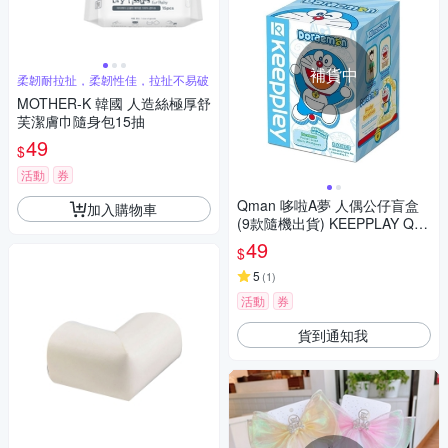
補貨中
柔韌耐拉扯，柔韌性佳，拉扯不易破
MOTHER-K 韓國 人造絲極厚舒
芙潔膚巾隨身包15抽
49
$
活動
券
Qman 哆啦A夢 人偶公仔盲盒
加入購物車
(9款隨機出貨) KEEPPLAY QM
31709
49
$
5
(
1
)
活動
券
貨到通知我