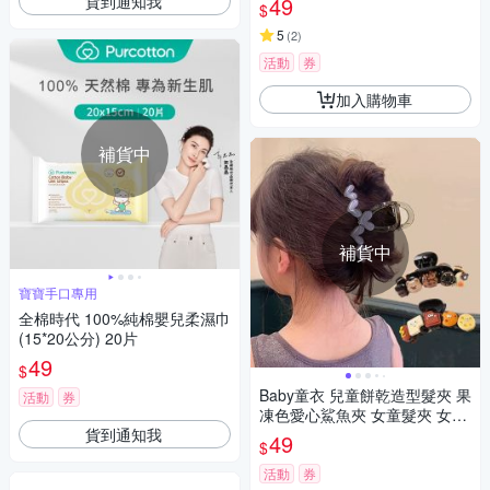
貨到通知我
49
$
5
(
2
)
活動
券
加入購物車
補貨中
補貨中
寶寶手口專用
全棉時代 100%純棉嬰兒柔濕巾
(15*20公分) 20片
49
$
Baby童衣 兒童餅乾造型髮夾 果
活動
券
凍色愛心鯊魚夾 女童髮夾 女用
貨到通知我
髮夾 11873
49
$
活動
券