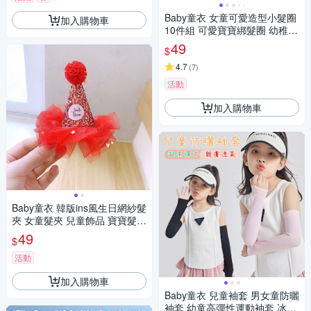
Baby童衣 女童可愛造型小髮圈
加入購物車
10件組 可愛寶寶綁髮圈 幼稚園
綁髮必備 11612
49
$
4.7
(
7
)
活動
加入購物車
Baby童衣 韓版ins風生日網紗髮
夾 女童髮夾 兒童飾品 寶寶髮飾
88989
49
$
活動
加入購物車
Baby童衣 兒童袖套 男女童防曬
袖套 幼童高彈性運動袖套 冰絲