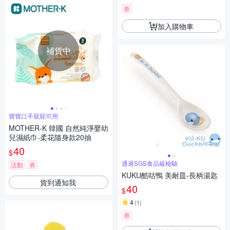
券
加入購物車
補貨中
寶寶口手屁屁可用
MOTHER-K 韓國 自然純淨嬰幼
兒濕紙巾-柔花隨身款20抽
40
$
通過SGS食品級檢驗
活動
券
KUKU酷咕鴨 美耐皿-長柄湯匙
貨到通知我
40
$
4
(
1
)
券