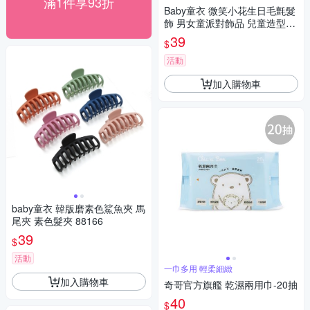
滿1件享93折
Baby童衣 微笑小花生日毛氈髮
飾 男女童派對飾品 兒童造型飾
品帽 88990
39
$
活動
加入購物車
baby童衣 韓版磨素色鯊魚夾 馬
尾夾 素色髮夾 88166
39
$
活動
一巾多用 輕柔細緻
加入購物車
奇哥官方旗艦 乾濕兩用巾-20抽
40
$