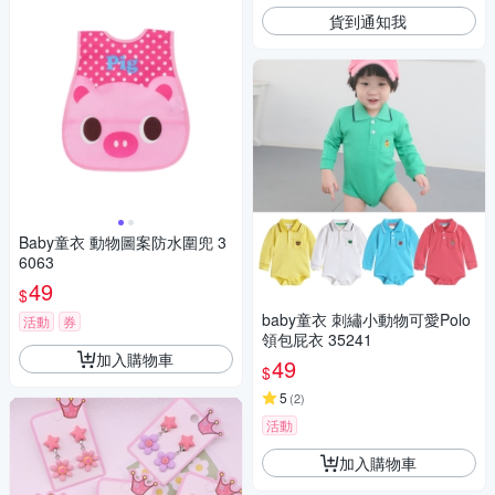
貨到通知我
Baby童衣 動物圖案防水圍兜 3
6063
49
$
baby童衣 刺繡小動物可愛Polo
活動
券
領包屁衣 35241
加入購物車
49
$
5
(
2
)
活動
加入購物車