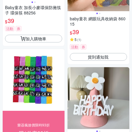
Baby童衣 加長小麥環保防黴筷
子 環保筷 88256
baby童衣 網眼玩具收納袋 860
39
$
15
活動
券
39
$
加入購物車
5
(
1
)
活動
券
貨到通知我
樂器瘋搶價限時93折