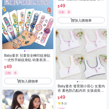
涼感袖套 11829
49
$
活動
券
加入購物車
Baby童衣 兒童安全轉印紋身貼
一次性手錶紋身貼 幼童表演造
型貼紙 寶寶防水手錶水印貼畫
49
$
11839
活動
券
加入購物車
Baby童衣 發育期小背心 女童內
衣 素色防凸點內衣 女孩成長小
背心 89045
49
$
5
(
2
)