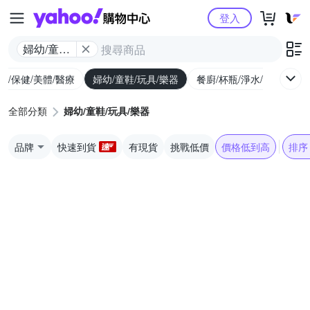
Yahoo購物中心
登入
婦幼/童鞋/
玩具/樂器
生/保健/美體/醫療
婦幼/童鞋/玩具/樂器
餐廚/杯瓶/淨水/寵物
家
全部分類
婦幼/童鞋/玩具/樂器
品牌
快速到貨
有現貨
挑戰低價
價格低到高
排序