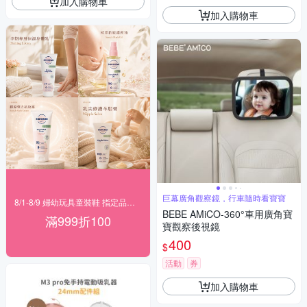
加入購物車
加入購物車
巨幕廣角觀察鏡，行車隨時看寶寶
8/1-8/9 婦幼玩具童裝鞋 指定品滿999折100
BEBE AMiCO-360°車用廣角寶
滿999折100
寶觀察後視鏡
400
$
活動
券
加入購物車