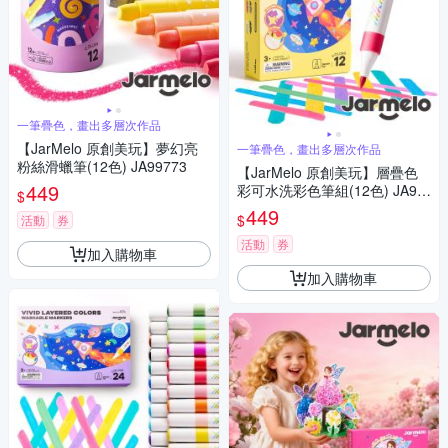
一筆疊色，畫出多層次作品
【JarMelo 原創美玩】夢幻亮
一筆疊色，畫出多層次作品
粉絲滑蠟筆(12色) JA99773
【JarMelo 原創美玩】層疊色
449
彩可水洗彩色筆組(12色) JA99
$
674
449
$
活動
券
活動
券
加入購物車
加入購物車