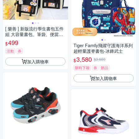
[ 樂善 ] 新版流行學生書包五件
組 大容量書包、筆袋、便當
袋、作業袋、零錢袋
499
$
Tiger Family飛躍守護海洋系列
超輕量護脊書包-冰鋒武士
活動
券
3,580
$3,680
$
加入購物車
限時下殺
券
贈品
加入購物車