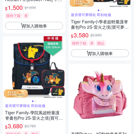
休閒鞋 白藍綠
1,500
$1,600
$
最夯寶可夢聯名 即刻收服
限時下殺
券
Tiger Family小學者超輕量護脊
加入購物車
書包Pro 2S-雷火之境(寶可夢聯
名款)
3,580
$3,680
$
限時下殺
券
贈品
加入購物車
最夯寶可夢聯名 即刻收服
Tiger Family-學院風超輕量護
脊書包Pro 2S-雷火之境(寶可夢
聯名款)
3,680
$3,780
$
限時下殺
券
贈品