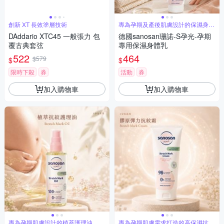
創新 XT 長效塗層技術
專為孕期及產後肌膚設計的保濕身體
乳
DAddario XTC45 一般張力 包
德國sanosan珊諾-S孕光-孕期
覆古典套弦
專用保濕身體乳
522
464
$579
$
$
限時下殺
券
活動
券
加入購物車
加入購物車
專為孕期肌膚設計的植萃護理油
專為孕期肌膚需求打造的高保濕抗紋