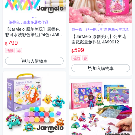
一筆疊色，畫出多層次作品
【JarMelo 原創美玩】層疊色
戳一戳、貼一貼，打造專屬公主花園
彩可水洗彩色筆組(24色) JA99
【JarMelo 原創美玩】公主花
681
799
園戳戳畫創作組 JA99612
$
599
$
活動
券
活動
券
加入購物車
加入購物車