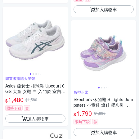
加入購物車
腳寬者建議大半號
Asics 亞瑟士 排球鞋 Upcourt 6
GS 大童 女鞋 白 入門款 室內運
版型正常
動 1074A045102
1,480
Skechers 休閒鞋 S Lights-Jum
$1,580
$
psters 小童鞋 燈鞋 學步鞋 紫
限時下殺
券
魔鬼氈 303068NLAV
1,790
$1,890
$
加入購物車
限時下殺
券
加入購物車