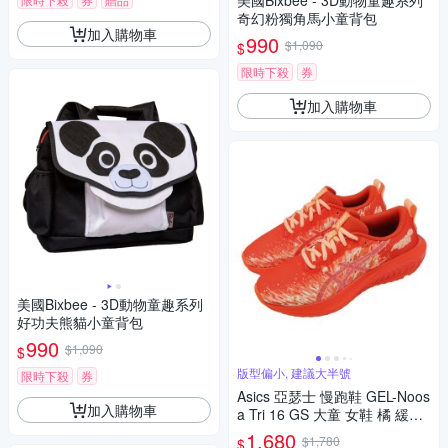
美國Bixbee - 3D動物童趣系列
奇幻粉獨角馬小童背包
加入購物車
990
$1,090
$
限時下殺
券
加入購物車
美國Bixbee - 3D動物童趣系列
好功夫熊貓小童背包
990
$1,090
$
版型偏小, 建議大半號
限時下殺
券
Asics 亞瑟士 慢跑鞋 GEL-Noos
加入購物車
a Tri 16 GS 大童 女鞋 橘 緩震
運動鞋 1014A346800
1,680
$1,780
$