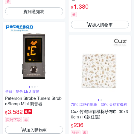
券
1,380
$
貨到通知我
券
加入購物車
搭載可變色 LED 背光
Peterson Strobe Tuners Strob
oStomp Mini 調音器
70% 涼感竹纖維，30% 天然有機棉
3,582
Cuz 竹纖維有機棉紗布巾-30x3
9折
$
0cm (10款任選)
限時下殺
券
236
$
加入購物車
活動
券