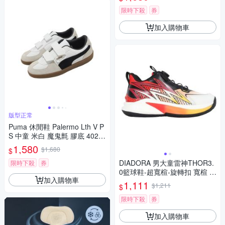
限時下殺
券
加入購物車
版型正常
Puma 休閒鞋 Palermo Lth V P
S 中童 米白 魔鬼氈 膠底 4020
03-01
1,580
$1,680
$
DIADORA 男大童雷神THOR3.
限時下殺
券
0籃球鞋-超寬楦-旋轉扣 寬楦 籃
加入購物車
球 童鞋 DA1611083 紅白黑橘
1,111
$1,211
$
黃
限時下殺
券
加入購物車