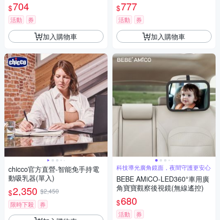
704
777
$
$
活動
券
活動
券
加入購物車
加入購物車
科技導光廣角鏡面，夜間守護更安心
chicco官方直營-智能免手持電
動吸乳器(單入)
BEBE AMiCO-LED360°車用廣
角寶寶觀察後視鏡(無線遙控)
2,350
$2,450
$
680
$
限時下殺
券
活動
券