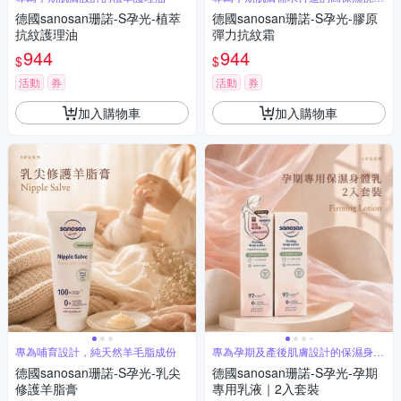
乳霜
德國sanosan珊諾-S孕光-植萃
德國sanosan珊諾-S孕光-膠原
抗紋護理油
彈力抗紋霜
944
944
$
$
活動
券
活動
券
加入購物車
加入購物車
專為哺育設計，純天然羊毛脂成份
專為孕期及產後肌膚設計的保濕身體
乳
德國sanosan珊諾-S孕光-乳尖
德國sanosan珊諾-S孕光-孕期
修護羊脂膏
專用乳液｜2入套裝