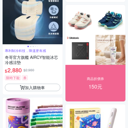
專利制冷科技，降溫更有感
奇哥官方旗艦 AIRCY智能冰芯
冷感涼墊
2,880
$2,980
$
限時下殺
券
商品折價券
150元
加入購物車