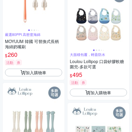
嚴選80PPI 高密度海綿
MOYUUM 韓國 可替換式長柄
海綿奶嘴刷
260
大面積包覆，輕盈防水
$
Loulou Lollipop 口袋矽膠軟糖
活動
券
圍兜-多款可選
加入購物車
495
$
活動
券
加入購物車