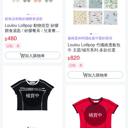
副食品初期必備餵食湯匙
Loulou Lollipop 動物造型 矽膠
餵食湯匙 / 矽膠餐具 / 兒童餐具
/ 學習餐具 2入組 多款可選
480
最棉柔的呵護給最可愛的寶貝
$
Loulou Lollipop 竹纖維透氣包
活動
券
巾 主題/城市系列-多款任選
加入購物車
820
$
活動
券
加入購物車
補貨中
補貨中