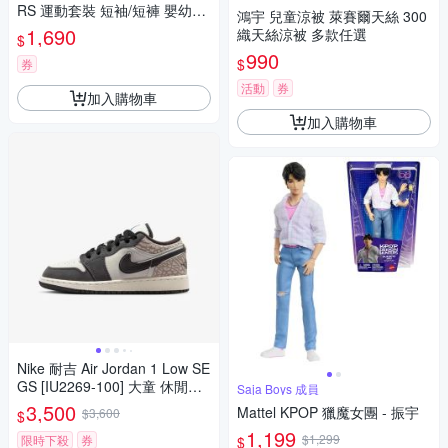
RS 運動套裝 短袖/短褲 嬰幼童
鴻宇 兒童涼被 萊賽爾天絲 300
裝 - Originals KS4225
1,690
織天絲涼被 多款任選
$
990
$
券
活動
券
加入購物車
加入購物車
Nike 耐吉 Air Jordan 1 Low SE
GS [IU2269-100] 大童 休閒鞋
Saja Boys 成員
爆裂紋 大象灰
3,500
Mattel KPOP 獵魔女團 - 振宇
$3,600
$
1,199
$1,299
限時下殺
券
$