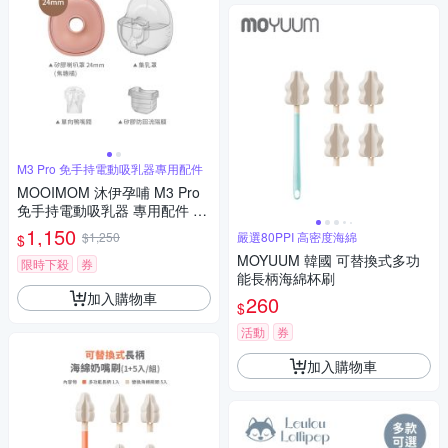
M3 Pro 免手持電動吸乳器專用配件
MOOIMOM 沐伊孕哺 M3 Pro
免手持電動吸乳器 專用配件 配
件組-多款可選
1,150
$1,250
嚴選80PPI 高密度海綿
$
MOYUUM 韓國 可替換式多功
限時下殺
券
能長柄海綿杯刷
加入購物車
260
$
活動
券
加入購物車