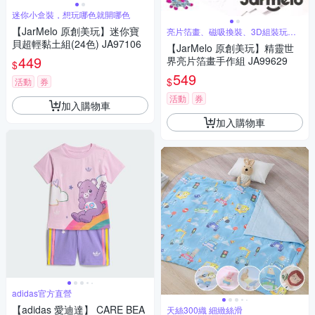
迷你小盒裝，想玩哪色就開哪色
【JarMelo 原創美玩】迷你寶
亮片箔畫、磁吸換裝、3D組裝玩法
一次滿足
貝超輕黏土組(24色) JA97106
【JarMelo 原創美玩】精靈世
449
界亮片箔畫手作組 JA99629
$
549
$
活動
券
活動
券
加入購物車
加入購物車
adidas官方直營
【adidas 愛迪達】 CARE BEA
天絲300織 細緻絲滑