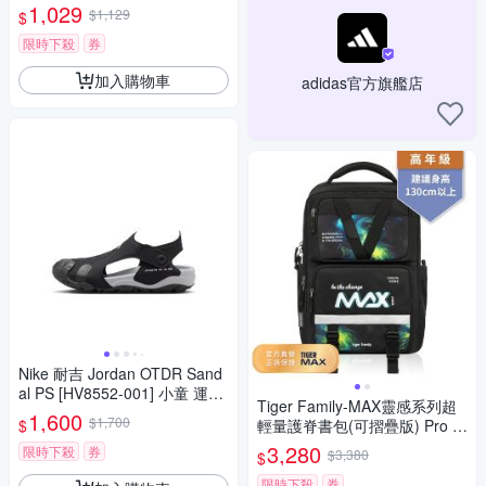
閒 童鞋 DA1621517 紫粉白
1,029
$1,129
$
限時下殺
券
加入購物車
adidas官方旗艦店
Nike 耐吉 Jordan OTDR Sand
al PS [HV8552-001] 小童 運動
Tiger Family-MAX靈感系列超
涼鞋 休閒鞋 涼鞋 黑灰
1,600
$1,700
$
輕量護脊書包(可摺疊版) Pro 2
S-極光星空
3,280
限時下殺
券
$3,380
$
限時下殺
券