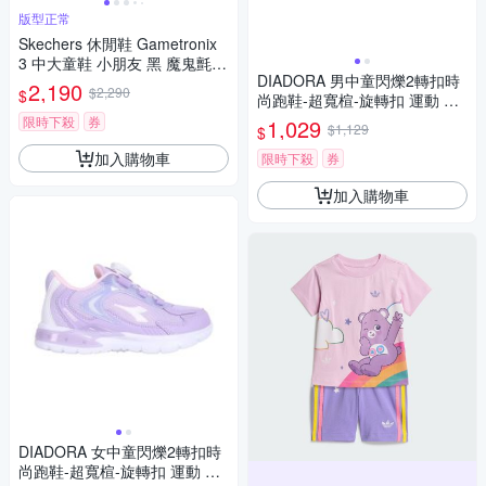
版型正常
Skechers 休閒鞋 Gametronix
3 中大童鞋 小朋友 黑 魔鬼氈
DIADORA 男中童閃爍2轉扣時
電玩 402277LBKMT
2,190
$2,290
$
尚跑鞋-超寬楦-旋轉扣 運動 休
閒 童鞋 DA1621516 丈青白灰
限時下殺
券
1,029
$1,129
$
紅
加入購物車
限時下殺
券
加入購物車
DIADORA 女中童閃爍2轉扣時
尚跑鞋-超寬楦-旋轉扣 運動 休