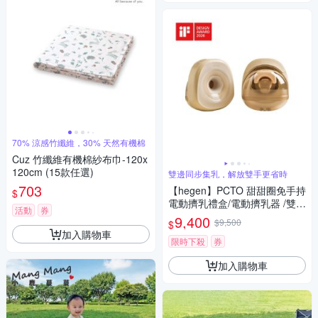
70% 涼感竹纖維，30% 天然有機棉
Cuz 竹纖維有機棉紗布巾-120x
120cm (15款任選)
雙邊同步集乳，解放雙手更省時
703
【hegen】PCTO 甜甜圈免手持
$
電動擠乳禮盒/電動擠乳器 /雙邊
活動
券
擠乳器 /集乳器推薦 /母乳儲存
9,400
$9,500
$
罐 /哺乳媽媽用品
加入購物車
限時下殺
券
加入購物車