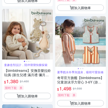
加入購物車
加入購物車
童趣造型設計，陪伴寶寶快樂探索
【bimbidreams】安撫音樂拉鈴
夏季戲水冬季泡溫泉，吸睛可愛裝備
玩偶 (新生兒禮 滿月禮 彌月禮
奇哥官方旗艦【bimbidreams】
音樂鈴)
1,380
$1,480
$
兒童游泳浮力背心 3-6Y (游泳
輔助 游泳器材 泳裝 可調整)
1,498
限時下殺
券
$1,598
$
限時下殺
券
加入購物車
加入購物車