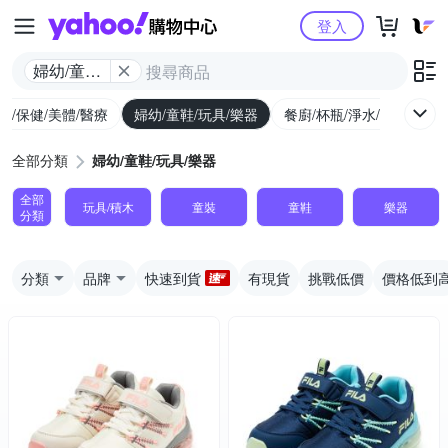
Yahoo購物中心
登入
婦幼/童鞋/
玩具/樂器
生/保健/美體/醫療
婦幼/童鞋/玩具/樂器
餐廚/杯瓶/淨水/寵物
家
全部分類
婦幼/童鞋/玩具/樂器
全部
玩具/積木
童裝
童鞋
樂器
分類
分類
品牌
快速到貨
有現貨
挑戰低價
價格低到