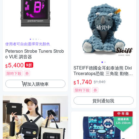
補貨中
使用者可自由選擇背光顏色
Peterson Strobe Tuners Strob
o VUE 調音器
5,400
9折
$
STEIFF德國金耳釦泰迪熊 Dixi
Triceratops恐龍 三角龍 動物王
限時下殺
券
國_黃標
1,740
$1,840
$
加入購物車
限時下殺
券
貨到通知我