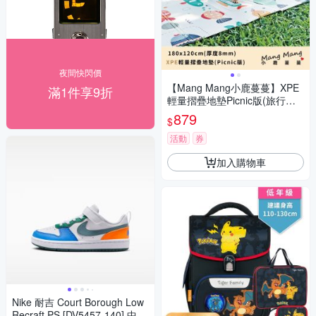
夜間快閃價
【Mang Mang小鹿蔓蔓】XPE
滿1件享9折
輕量摺疊地墊Picnic版(旅行小
魚)
879
$
活動
券
加入購物車
Nike 耐吉 Court Borough Low
Recraft PS [DV5457-140] 中童