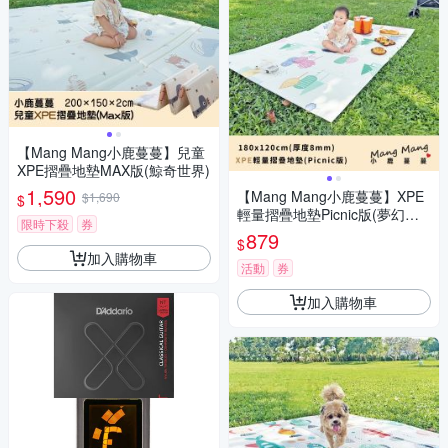
【Mang Mang小鹿蔓蔓】兒童
XPE摺疊地墊MAX版(鯨奇世界)
1,590
【Mang Mang小鹿蔓蔓】XPE
$1,690
$
輕量摺疊地墊Picnic版(夢幻森
限時下殺
券
林)
879
$
加入購物車
活動
券
加入購物車