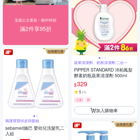
安妮公主童裝・兩件95折
滿2件享95折
蔬果清潔劑、奶瓶清潔劑 二合一
PiPPER STANDARD 沛柏鳳梨
酵素奶瓶蔬果清潔劑 500ml
329
$
5
(
1
)
活動
券
加入購物車
喝護寶寶頭皮與髮絲
sebamed施巴 嬰幼兒洗髮乳二
入組