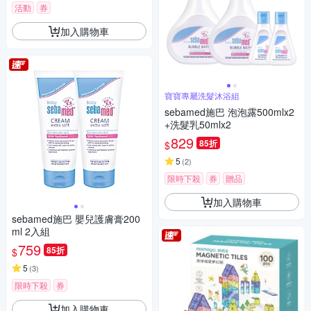
活動
券
加入購物車
寶寶專屬洗髮沐浴組
sebamed施巴 泡泡露500mlx2
+洗髮乳50mlx2
829
85折
$
5
(
2
)
限時下殺
券
贈品
加入購物車
sebamed施巴 嬰兒護膚膏200
ml 2入組
759
85折
$
5
(
3
)
限時下殺
券
加入購物車