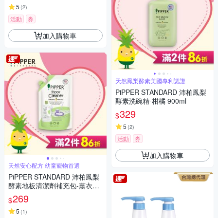
5
(
2
)
活動
券
加入購物車
天然鳳梨酵素美國專利認證
PiPPER STANDARD 沛柏鳳梨
酵素洗碗精-柑橘 900ml
329
$
5
(
2
)
活動
券
加入購物車
天然安心配方 幼童寵物首選
PiPPER STANDARD 沛柏鳳梨
酵素地板清潔劑補充包-薰衣草
700ml
269
$
5
(
1
)