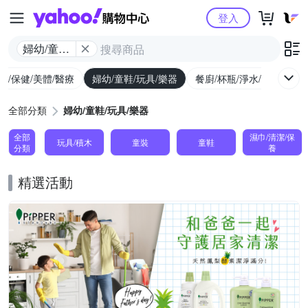
Yahoo購物中心
登入
婦幼/童鞋/
玩具/樂器
生/保健/美體/醫療
婦幼/童鞋/玩具/樂器
餐廚/杯瓶/淨水/寵物
家
全部分類
婦幼/童鞋/玩具/樂器
全部
濕巾/清潔/保
玩具/積木
童裝
童鞋
分類
養
精選活動