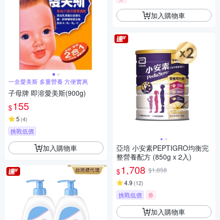
加入購物車
一盒愛美斯 多重營養 方便實惠
子母牌 即溶愛美斯(900g)
155
$
5
(
4
)
挑戰低價
加入購物車
亞培 小安素PEPTIGRO均衡完
整營養配方 (850g x 2入)
1,708
$1,858
$
4.9
(
12
)
挑戰低價
券
加入購物車