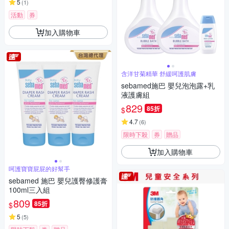
5
(
1
)
活動
券
加入購物車
含洋甘菊精華 舒緩呵護肌膚
sebamed施巴 嬰兒泡泡露+乳
液護膚組
829
85折
$
4.7
(
6
)
限時下殺
券
贈品
加入購物車
呵護寶寶屁屁的好幫手
sebamed 施巴 嬰兒護臀修護膏
100ml三入組
809
85折
$
5
(
5
)