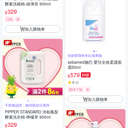
酵素洗碗精-綠薄荷 900ml
329
$
活動
券
加入購物車
拒絕寶寶秋冬紅蘋果臉
sebamed施巴 嬰兒全效柔護面
霜50ml
579
85折
$
5
(
3
)
限時下殺
券
加入購物車
不刺激認證，敏弱肌幼兒適用
PiPPER STANDARD 沛柏鳳梨
酵素洗衣精-檸檬草 900ml
329
$