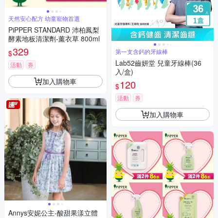
天然安心配方 幼童寵物首選
PiPPER STANDARD 沛柏鳳梨
酵素地板清潔劑-薰衣草 800ml
329
第一支含鈣的牙線棒
$
Lab52齒妍堂 兒童牙線棒(36
活動
券
入/盒)
加入購物車
120
$
活動
券
加入購物車
Annys安妮公主-酸甜果漾立體