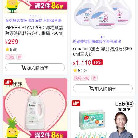
鳳梨酵素有效潔淨碗盤 不殘留毒素
PiPPER STANDARD 沛柏鳳梨
酵素洗碗精補充包-柑橘 750ml
269
照顧寶寶肌膚健康的最佳選擇
$
sebamed施巴 嬰兒泡泡浴露50
5
(
9
)
0ml三入組
活動
券
1,110
85折
$
加入購物車
5
(
10
)
限時下殺
券
加入購物車