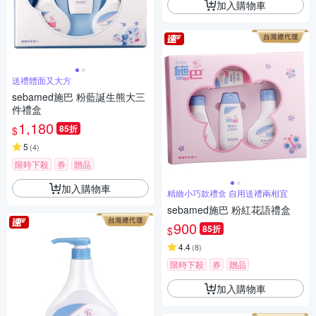
加入購物車
送禮體面又大方
sebamed施巴 粉藍誕生熊大三
件禮盒
1,180
85折
$
5
(
4
)
限時下殺
券
贈品
加入購物車
精緻小巧款禮盒 自用送禮兩相宜
sebamed施巴 粉紅花語禮盒
900
85折
$
4.4
(
8
)
限時下殺
券
贈品
加入購物車