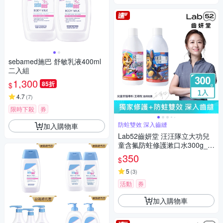
sebamed施巴 舒敏乳液400ml
二入組
1,300
85折
$
4.7
(
7
)
限時下殺
券
防蛀雙效 深入齒縫
加入購物車
Lab52齒妍堂 汪汪隊立大功兒
童含氟防蛀修護漱口水300g_口
味任選
350
$
5
(
3
)
活動
券
加入購物車