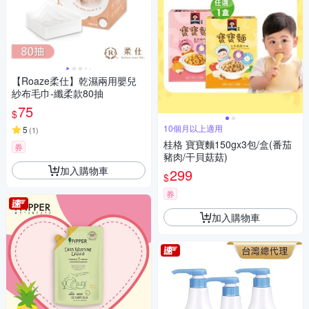
【Roaze柔仕】乾濕兩用嬰兒
紗布毛巾-纖柔款80抽
75
$
10個月以上適用
5
(
1
)
桂格 寶寶麵150gx3包/盒(番茄
券
豬肉/干貝菇菇)
加入購物車
299
$
券
加入購物車