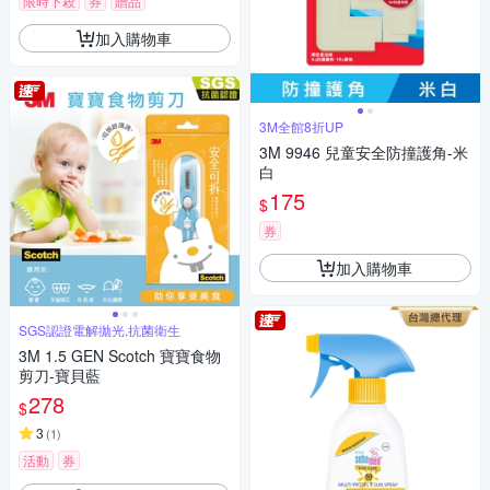
限時下殺
券
贈品
加入購物車
3M全館8折UP
3M 9946 兒童安全防撞護角-米
白
175
$
券
加入購物車
SGS認證電解拋光,抗菌衛生
3M 1.5 GEN Scotch 寶寶食物
剪刀-寶貝藍
278
$
3
(
1
)
活動
券