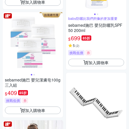
加入購物車
baby防曬比我們想像的更加重要
sebamed施巴 嬰兒防曬乳SPF
50 200ml
699
85折
$
5
(
2
)
挑戰低價
券
加入購物車
sebamed施巴 嬰兒潔膚皂100g
三入組
409
85折
$
挑戰低價
券
加入購物車