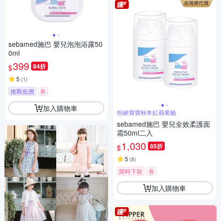
sebamed施巴 嬰兒泡泡浴露50
0ml
399
84折
$
5
(
1
)
挑戰低價
券
加入購物車
拒絕寶寶秋冬紅蘋果臉
sebamed施巴 嬰兒全效柔護面
霜50ml二入
1,030
85折
$
5
(
8
)
限時下殺
券
加入購物車