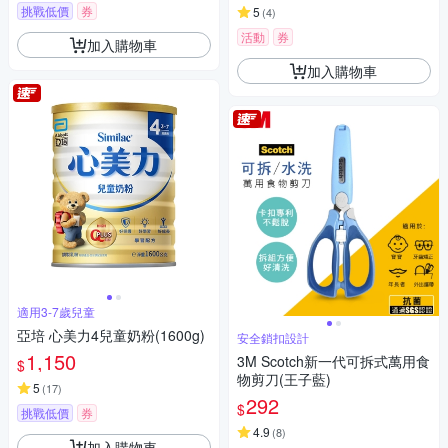
挑戰低價
券
5
(
4
)
活動
券
加入購物車
加入購物車
適用3-7歲兒童
亞培 心美力4兒童奶粉(1600g)
安全鎖扣設計
1,150
3M Scotch新一代可拆式萬用食
$
物剪刀(王子藍)
5
(
17
)
292
$
挑戰低價
券
4.9
(
8
)
加入購物車