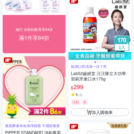
施巴 全館結帳再享84折
滿1件享84折
檢測口腔清潔一目了然
Lab52齒妍堂 汪汪隊立大功學
習刷牙漱口水170g
299
$
5
(
1
)
活動
券
加入購物車
鳳梨酵素有效潔淨碗盤 不殘留毒素
PiPPER STANDARD 沛柏鳳梨