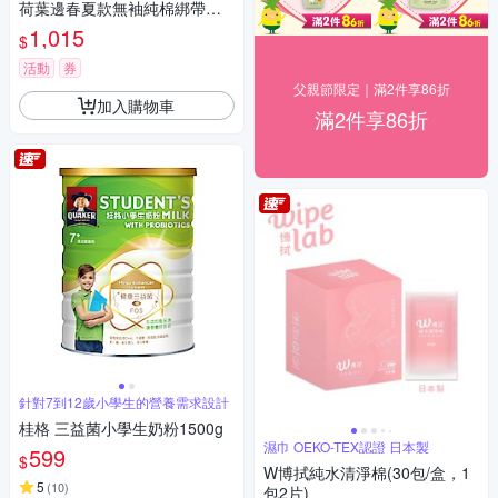
荷葉邊春夏款無袖純棉綁帶洋
裝(3308綠色)
1,015
$
活動
券
父親節限定｜滿2件享86折
加入購物車
滿2件享86折
針對7到12歲小學生的營養需求設計
桂格 三益菌小學生奶粉1500g
濕巾 OEKO-TEX認證 日本製
599
$
W博拭純水清淨棉(30包/盒，1
5
(
10
)
包2片)