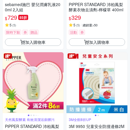
sebamed施巴 嬰兒潤膚乳液20
PiPPER STANDARD 沛柏鳳梨
0ml 2入組
酵素衣物去漬劑-檸檬草 400ml
729
329
85折
$
$
5
5
(
5
)
(
5
)
總銷量>50
限時下殺
券
贈品
活動
券
加入購物車
加入購物車
天然鳳梨酵素 有效清潔浴廁髒污
3M全館8折UP
PiPPER STANDARD 沛柏鳳梨
3M 9950 兒童安全防撞邊條2M