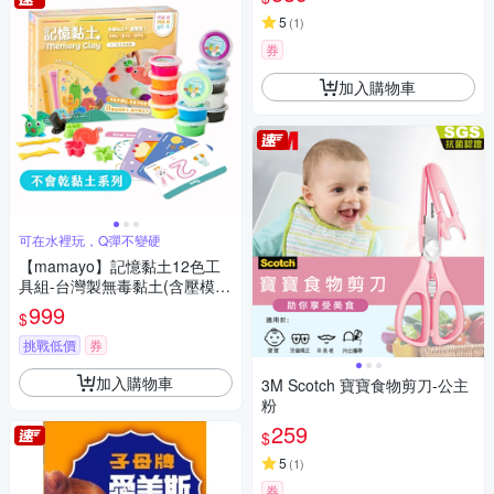
5
(
1
)
券
加入購物車
可在水裡玩，Q彈不變硬
【mamayo】記憶黏土12色工
具組-台灣製無毒黏土(含壓模、
牌卡、擬人配件組、操作手冊)
999
$
挑戰低價
券
加入購物車
3M Scotch 寶寶食物剪刀-公主
粉
259
$
5
(
1
)
券