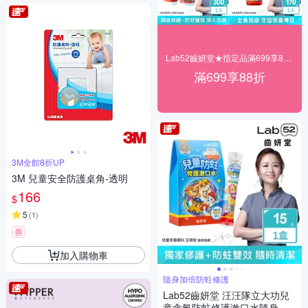
Lab52齒妍堂★指定品滿699享88折
滿699享88折
3M全館8折UP
3M 兒童安全防護桌角-透明
166
$
5
(
1
)
券
加入購物車
隨身加倍防蛀修護
Lab52齒妍堂 汪汪隊立大功兒
童含氟防蛀修護漱口水隨身包