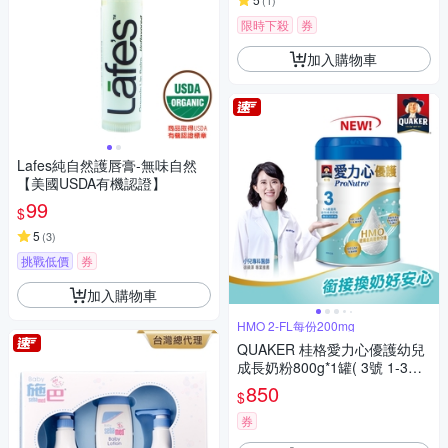
(
1
)
限時下殺
券
加入購物車
Lafes純自然護唇膏-無味自然
【美國USDA有機認證】
99
$
5
(
3
)
挑戰低價
券
加入購物車
HMO 2-FL每份200mg
QUAKER 桂格愛力心優護幼兒
成長奶粉800g*1罐( 3號 1-3歲
幼兒適用 無添加蔗糖 銜接換奶
850
$
好安心)
券