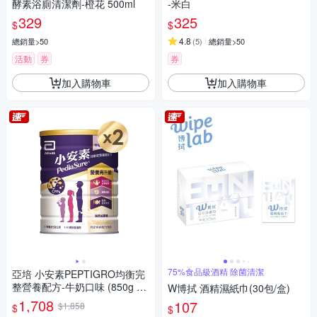
酵素浴廁清潔劑-橙花 500ml
-米白
329
325
$
$
4.8
總銷量>50
(
5
)
總銷量>50
活動
券
券
加入購物車
加入購物車
75%食品級酒精 除菌清潔
亞培 小安素PEPTIGRO均衡完
整營養配方-牛奶口味 (850g x
W博拭 酒精濕紙巾(30包/盒)
2入)
1,708
107
$1,858
$
$