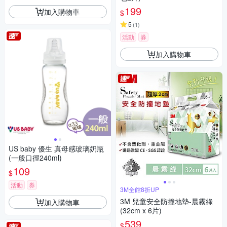
199
加入購物車
$
5
(
1
)
活動
券
加入購物車
US baby 優生 真母感玻璃奶瓶
(一般口徑240ml)
109
$
活動
券
3M全館8折UP
3M 兒童安全防撞地墊-晨霧綠
加入購物車
(32cm x 6片)
539
$