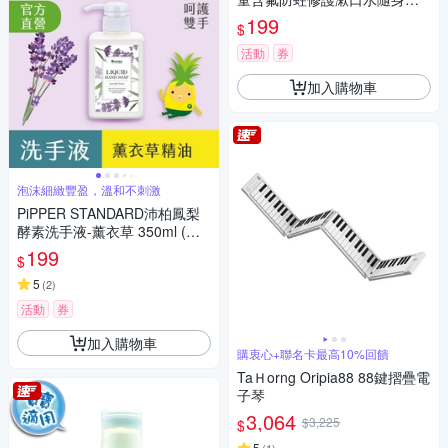
(15包/盒)
199
$
活動
券
加入購物車
泡沫細緻豐盈，溫和不刺激
PiPPER STANDARD沛柏鳳梨
酵素洗手液-薰衣草 350ml (洗
手乳)
199
$
5
(
2
)
活動
券
加入購物車
購衷心+聯名卡最高10%回饋
TaＨorng Oripia88 88鍵摺疊電
子琴
3,064
$3,225
$
5