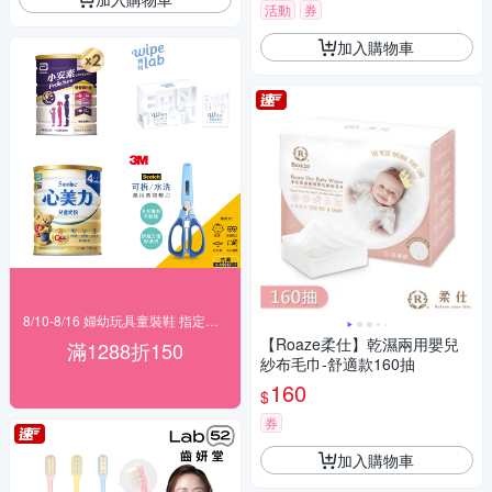
活動
券
加入購物車
8/10-8/16 婦幼玩具童裝鞋 指定品滿1288折150
【Roaze柔仕】乾濕兩用嬰兒
滿1288折150
紗布毛巾-舒適款160抽
160
$
券
加入購物車