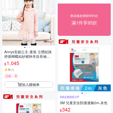
樂器瘋搶價限時95折
滿1件享95折
Annys安妮公主-童裝 立體紋路
拼接蝴蝶結紗裙秋冬款長袖洋
裝 *2625粉紅
1,045
$
5
(
1
)
活動
券
加入購物車
3M全館8折UP
3M 兒童安全防撞邊條2m-灰色
342
$