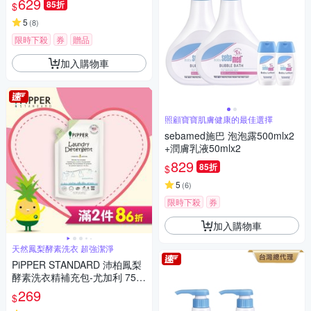
629
85折
$
5
(
8
)
限時下殺
券
贈品
加入購物車
照顧寶寶肌膚健康的最佳選擇
sebamed施巴 泡泡露500mlx2
+潤膚乳液50mlx2
829
85折
$
5
(
6
)
限時下殺
券
加入購物車
天然鳳梨酵素洗衣 超強潔淨
PiPPER STANDARD 沛柏鳳梨
酵素洗衣精補充包-尤加利 750
ml
269
$