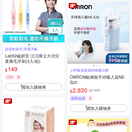
超柔軟刷毛 呵護牙齦
Lab52齒妍堂 汪汪隊立大功兒
童萬毛牙刷(3入/組)
149
$
上呼吸道最適的噴霧治療
OMRON歐姆龍手持吸入器NE-
活動
券
S20
加入購物車
2,830
$2,980
$
挑戰低價
券
加入購物車