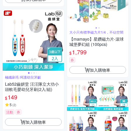
大小只有標準磁力片1/4，不佔空間
【mamayo】星鑽磁力片-滾球
城堡夢幻組 (100pcs)
1,799
$
券
加入購物車
極纖刷毛 呵護幼兒牙齦
Lab52齒妍堂 汪汪隊立大功小
頭軟毛嬰幼兒牙刷(2入/組)
149
$
5
(
2
)
活動
券
加入購物車