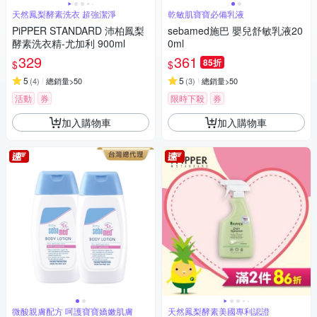
天然鳳梨酵素洗衣 超強潔淨
乾敏肌寶寶必備乳液
PiPPER STANDARD 沛柏鳳梨
sebamed施巴 嬰兒舒敏乳液20
酵素洗衣精-尤加利 900ml
0ml
329
361
85折
$
$
5
5
(
4
)
總銷量>50
(
3
)
總銷量>50
活動
券
限時下殺
券
加入購物車
加入購物車
微酸親膚配方 呵護寶寶嬌嫩肌膚
天然鳳梨酵素美國專利認證