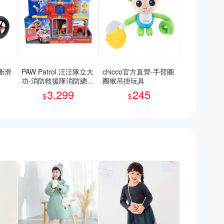
平衡滑
PAW Patrol 汪汪隊立大
chicco官方直營-手臂圈
功-消防救援隊消防總部
圈猴吊掛玩具
場景遊戲組_SUNUP
3,299
245
$
$