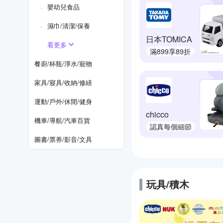
嬰幼兒食品
濕巾/清潔/保養
日本TOMICA
看更多
滿899享89折
餐廚/杯瓶/淨水/寵物
家具/寢具/收納/修繕
運動/戶外/休閒/健身
chicco
機車/導航/汽車百貨
認真每個細節
圖書/票券/影音/文具
玩具/積木
的優惠