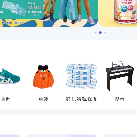
童鞋
童裝
濕巾/清潔/保養
樂器