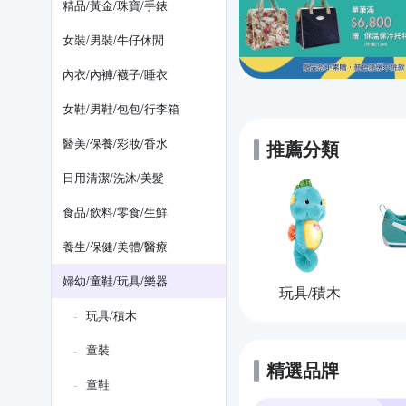
精品/黃金/珠寶/手錶
女裝/男裝/牛仔休閒
內衣/內褲/襪子/睡衣
女鞋/男鞋/包包/行李箱
醫美/保養/彩妝/香水
推薦分類
日用清潔/洗沐/美髮
食品/飲料/零食/生鮮
養生/保健/美體/醫療
婦幼/童鞋/玩具/樂器
玩具/積木
玩具/積木
童裝
精選品牌
童鞋