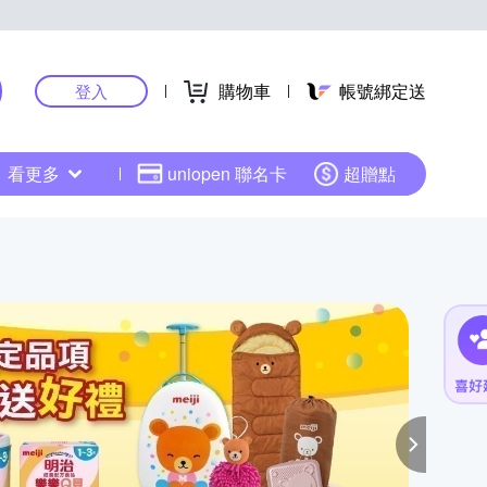
購物車
帳號綁定送
登入
看更多
uniopen 聯名卡
超贈點