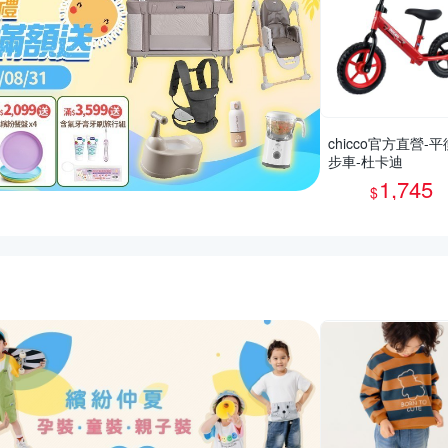
chicco官方直營-
步車-杜卡迪
1,745
$
活動