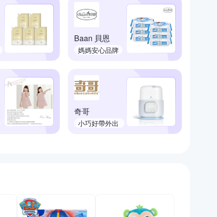
Baan 貝恩
媽媽安心品牌
奇哥
小巧好帶外出
育兒