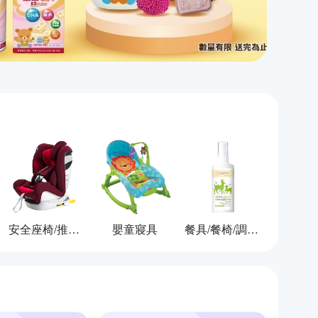
安全座椅/推車/背巾
嬰童寢具
餐具/餐椅/調理用品