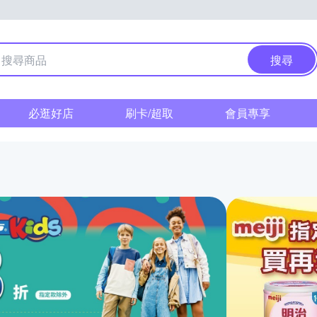
搜尋
必逛好店
刷卡/超取
會員專享