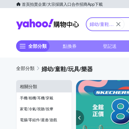
首頁
拍賣
企業/大宗採購入口
合作招商
App下載
Yahoo購物中心
婦幼/童鞋/
玩具/樂器
全部分類
點換券
登記送
婦幼/童鞋/玩具/樂器
相關分類
手機/相機/耳機/穿戴
家電/冷氣/視聽/按摩
電腦/零組件/週邊/遊戲