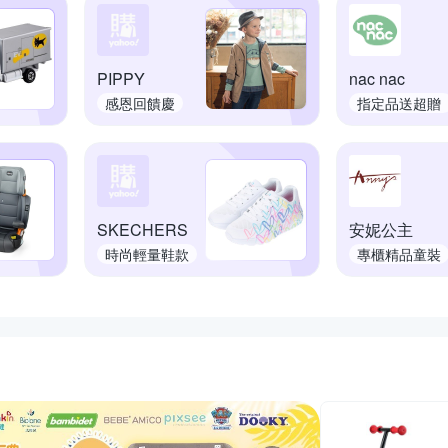
PIPPY
nac nac
感恩回饋慶
指定品送超贈
點
SKECHERS
安妮公主
時尚輕量鞋款
專櫃精品童裝
推薦活動