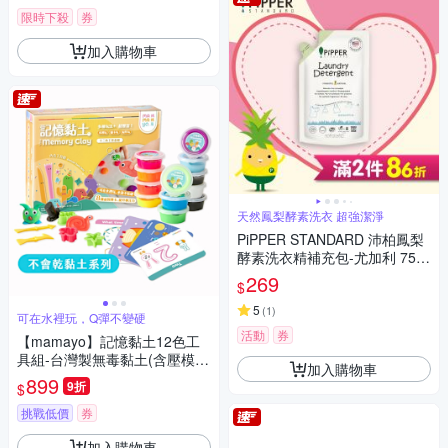
限時下殺
券
加入購物車
天然鳳梨酵素洗衣 超強潔淨
PiPPER STANDARD 沛柏鳳梨
酵素洗衣精補充包-尤加利 750
ml
269
$
5
(
1
)
可在水裡玩，Q彈不變硬
活動
券
【mamayo】記憶黏土12色工
具組-台灣製無毒黏土(含壓模、
加入購物車
牌卡、擬人配件組、操作手冊)
899
9折
$
挑戰低價
券
加入購物車