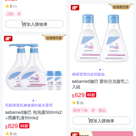
5
(
1
)
活動
券
加入購物車
喝護寶寶頭皮與髮絲
sebamed施巴 嬰幼兒洗髮乳二
入組
629
85折
$
5
(
8
)
照顧寶寶肌膚健康的最佳選擇
限時下殺
券
贈品
sebamed施巴 泡泡露500mlx2
+潤膚乳液50mlx2
加入購物車
829
85折
$
5
(
6
)