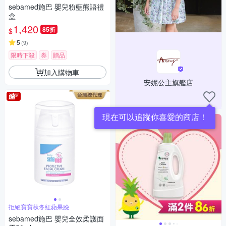
sebamed施巴 嬰兒粉藍熊語禮
盒
1,420
85折
$
5
(
9
)
限時下殺
券
贈品
加入購物車
安妮公主旗艦店
拒絕寶寶秋冬紅蘋果臉
sebamed施巴 嬰兒全效柔護面