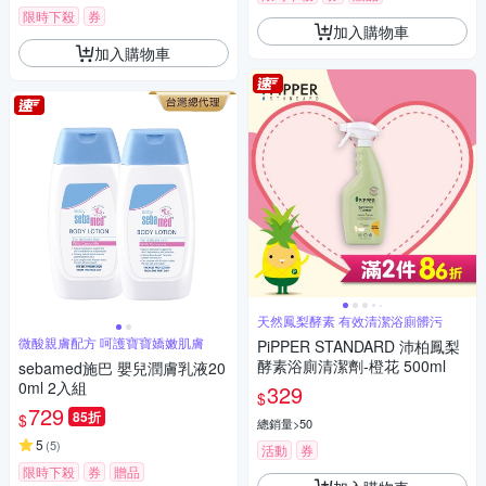
限時下殺
券
加入購物車
加入購物車
天然鳳梨酵素 有效清潔浴廁髒污
微酸親膚配方 呵護寶寶嬌嫩肌膚
PiPPER STANDARD 沛柏鳳梨
酵素浴廁清潔劑-橙花 500ml
sebamed施巴 嬰兒潤膚乳液20
0ml 2入組
329
$
729
85折
$
總銷量>50
5
(
5
)
活動
券
限時下殺
券
贈品