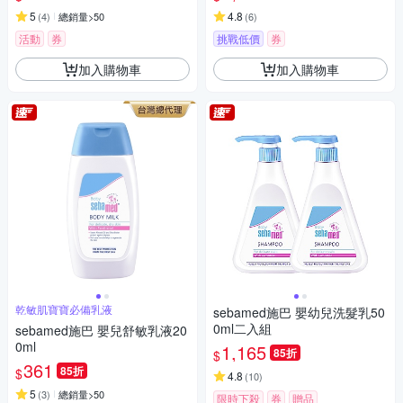
5
4.8
(
4
)
總銷量>50
(
6
)
活動
券
挑戰低價
券
加入購物車
加入購物車
乾敏肌寶寶必備乳液
sebamed施巴 嬰幼兒洗髮乳50
0ml二入組
sebamed施巴 嬰兒舒敏乳液20
0ml
1,165
85折
$
361
85折
$
4.8
(
10
)
5
(
3
)
總銷量>50
限時下殺
券
贈品