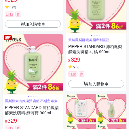
$
5
(
2
)
活動
券
加入購物車
天然鳳梨酵素美國專利認證
PiPPER STANDARD 沛柏鳳梨
酵素洗碗精-柑橘 900ml
329
$
5
(
2
)
活動
券
加入購物車
鳳梨酵素有效潔淨碗盤 不殘留毒素
PiPPER STANDARD 沛柏鳳梨
酵素洗碗精-綠薄荷 900ml
329
$
活動
券