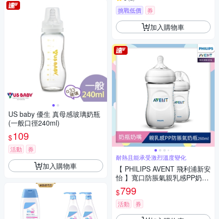
挑戰低價
券
加入購物車
US baby 優生 真母感玻璃奶瓶
(一般口徑240ml)
109
$
活動
券
耐熱且能承受激烈溫度變化
加入購物車
【 PHILIPS AVENT 飛利浦新安
怡 】寬口防脹氣親乳感PP奶
瓶-260ml雙入裝(奶嘴1月+) SC
799
$
F693/23
活動
券