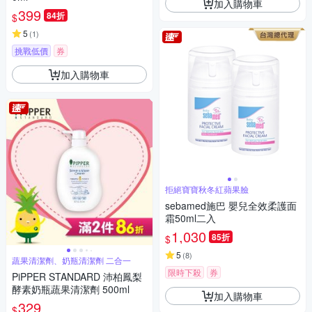
加入購物車
399
84折
$
5
(
1
)
挑戰低價
券
加入購物車
拒絕寶寶秋冬紅蘋果臉
sebamed施巴 嬰兒全效柔護面
霜50ml二入
1,030
85折
$
5
(
8
)
蔬果清潔劑、奶瓶清潔劑 二合一
限時下殺
券
PiPPER STANDARD 沛柏鳳梨
酵素奶瓶蔬果清潔劑 500ml
加入購物車
329
$