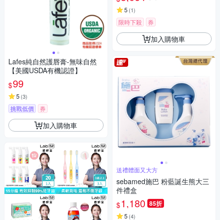
5
(
1
)
限時下殺
券
加入購物車
Lafes純自然護唇膏-無味自然
【美國USDA有機認證】
99
$
5
(
3
)
挑戰低價
券
加入購物車
送禮體面又大方
sebamed施巴 粉藍誕生熊大三
件禮盒
1,180
85折
$
5
(
4
)