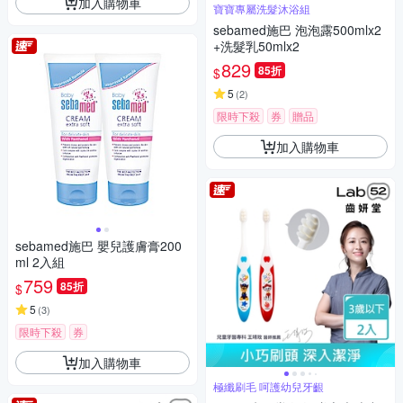
加入購物車
寶寶專屬洗髮沐浴組
sebamed施巴 泡泡露500mlx2
+洗髮乳50mlx2
829
85折
$
5
(
2
)
限時下殺
券
贈品
加入購物車
sebamed施巴 嬰兒護膚膏200
ml 2入組
759
85折
$
5
(
3
)
限時下殺
券
加入購物車
極纖刷毛 呵護幼兒牙齦