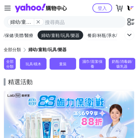
Yahoo購物中心
登入
婦幼/童鞋/
玩具/樂器
生/保健/美體/醫療
婦幼/童鞋/玩具/樂器
餐廚/杯瓶/淨水/寵物
家
全部分類
婦幼/童鞋/玩具/樂器
全部
濕巾/清潔/保
奶瓶/消毒鍋/
玩具/積木
童裝
分類
養
吸乳器
精選活動