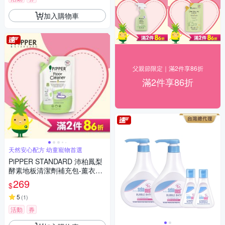
加入購物車
父親節限定｜滿2件享86折
滿2件享86折
天然安心配方 幼童寵物首選
PiPPER STANDARD 沛柏鳳梨
酵素地板清潔劑補充包-薰衣草
700ml
269
$
5
(
1
)
活動
券