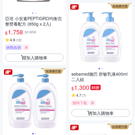
亞培 小安素PEPTIGRO均衡完
整營養配方 (850g x 2入)
1,758
$1,858
$
4.9
(
12
)
挑戰低價
券
加入購物車
sebamed施巴 舒敏乳液400ml
二入組
1,300
85折
$
4.7
(
7
)
限時下殺
券
加入購物車