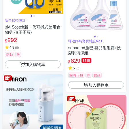
安全鎖扣設計
3M Scotch新一代可拆式萬用食
物剪刀(王子藍)
292
$
蟬連媽媽寶寶雜誌No1
4.9
sebamed施巴 嬰兒泡泡露+洗
(
8
)
髮乳清潔組
活動
券
829
85折
$
加入購物車
5
(
6
)
限時下殺
券
贈品
加入購物車