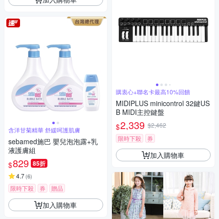
購衷心+聯名卡最高10%回饋
MIDIPLUS minicontrol 32鍵US
B MIDI主控鍵盤
2,339
$2,462
$
含洋甘菊精華 舒緩呵護肌膚
限時下殺
券
sebamed施巴 嬰兒泡泡露+乳
液護膚組
加入購物車
829
85折
$
4.7
(
6
)
限時下殺
券
贈品
加入購物車