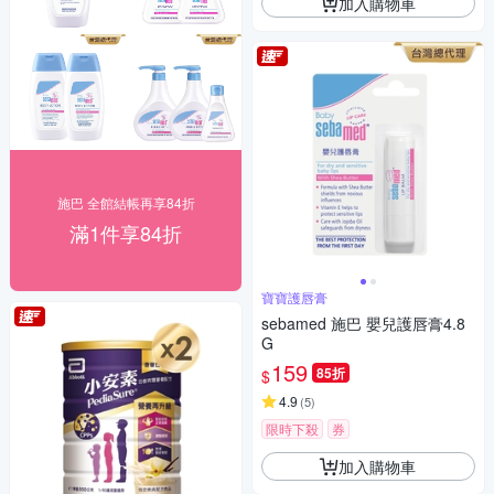
加入購物車
施巴 全館結帳再享84折
滿1件享84折
寶寶護唇膏
sebamed 施巴 嬰兒護唇膏4.8
G
159
85折
$
4.9
(
5
)
限時下殺
券
加入購物車