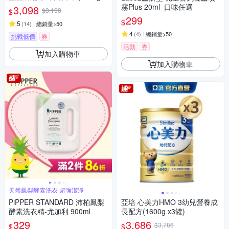
2入)
霧Plus 20ml_口味任選
3,098
$3,198
$
299
$
5
(
14
)
總銷量>50
4
(
4
)
總銷量>50
挑戰低價
券
活動
券
加入購物車
加入購物車
天然鳳梨酵素洗衣 超強潔淨
PiPPER STANDARD 沛柏鳳梨
亞培 心美力HMO 3幼兒營養成
酵素洗衣精-尤加利 900ml
長配方(1600g x3罐)
329
3,686
$3,786
$
$