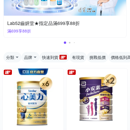
Lab52齒妍堂★指定品滿699享88折
滿699享88折
分類
品牌
快速到貨
有現貨
挑戰低價
價格低到