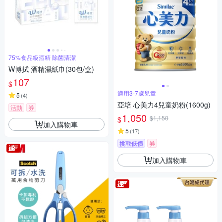
75%食品級酒精 除菌清潔
W博拭 酒精濕紙巾(30包/盒)
107
$
適用3-7歲兒童
5
(
4
)
亞培 心美力4兒童奶粉(1600g)
活動
券
1,050
$1,150
$
加入購物車
5
(
17
)
挑戰低價
券
加入購物車