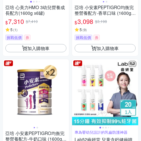
亞培 心美力HMO 3幼兒營養成
亞培 小安素PEPTIGRO均衡完
長配方(1600g x6罐)
整營養配方-香草口味 (1600g x
2入)
7,310
3,098
$7,410
$3,198
$
$
5
5
(
1
)
(
9
)
挑戰低價
券
挑戰低價
券
加入購物車
加入購物車
專為嬰幼兒設計的乳齒防護神器
亞培 小安素PEPTIGRO均衡完
整營養配方-牛奶口味 (1600g x
Lab52齒妍堂 兒童含鈣健齒噴