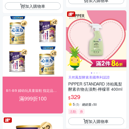
加入購物車
加入購物車
天然鳳梨酵素美國專利認證
PiPPER STANDARD 沛柏鳳梨
酵素衣物去漬劑-檸檬草 400ml
8/1-8/9 婦幼玩具童裝鞋 指定品滿999折100
329
滿999折100
$
5
(
5
)
總銷量>50
活動
券
加入購物車