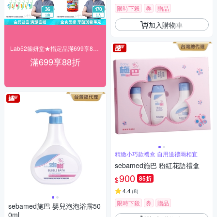
限時下殺
券
贈品
加入購物車
Lab52齒妍堂★指定品滿699享88折
滿699享88折
精緻小巧款禮盒 自用送禮兩相宜
sebamed施巴 粉紅花語禮盒
900
85折
$
4.4
(
8
)
限時下殺
券
贈品
sebamed施巴 嬰兒泡泡浴露50
0ml