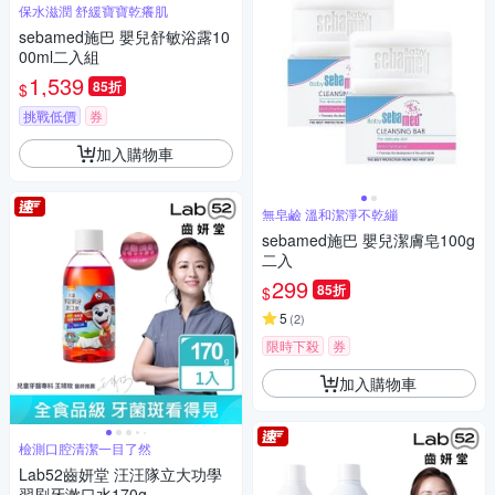
保水滋潤 舒緩寶寶乾癢肌
sebamed施巴 嬰兒舒敏浴露10
00ml二入組
1,539
85折
$
挑戰低價
券
加入購物車
無皂鹼 溫和潔淨不乾繃
sebamed施巴 嬰兒潔膚皂100g
二入
299
85折
$
5
(
2
)
限時下殺
券
加入購物車
檢測口腔清潔一目了然
Lab52齒妍堂 汪汪隊立大功學
習刷牙漱口水170g