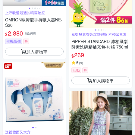
上呼吸道最適的噴霧治療
OMRON歐姆龍手持吸入器NE-
S20
2,880
$2,980
$
鳳梨酵素有效潔淨碗盤 不殘留毒素
PiPPER STANDARD 沛柏鳳梨
挑戰低價
券
酵素洗碗精補充包-柑橘 750ml
加入購物車
269
$
5
(
9
)
活動
券
加入購物車
送禮體面又大方