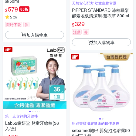
霜50ml
天然安心配方 幼童寵物首選
579
85折
$
PiPPER STANDARD 沛柏鳳梨
酵素地板清潔劑-薰衣草 800ml
5
(
3
)
329
$
限時下殺
券
活動
券
加入購物車
加入購物車
第一支含鈣的牙線棒
Lab52齒妍堂 兒童牙線棒(36
照顧寶寶肌膚健康的最佳選擇
入/盒)
sebamed施巴 嬰兒泡泡浴露50
0ml三入組