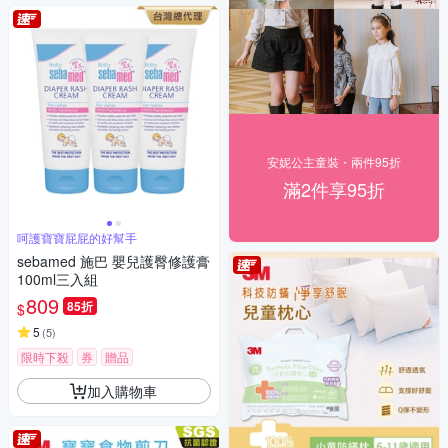
安妮公主童裝・兩件95折
滿2件享95折
呵護寶寶屁屁的好幫手
sebamed 施巴 嬰兒護臀修護膏
100ml三入組
809
85折
$
5
(
5
)
限時下殺
券
贈品
加入購物車