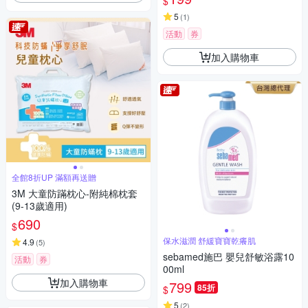
$
5
(
1
)
活動
券
加入購物車
全館8折UP 滿額再送贈
3M 大童防蹣枕心-附純棉枕套
(9-13歲適用)
690
$
保水滋潤 舒緩寶寶乾癢肌
4.9
(
5
)
sebamed施巴 嬰兒舒敏浴露10
活動
券
00ml
加入購物車
799
85折
$
5
(
2
)