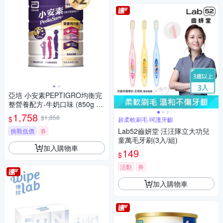
亞培 小安素PEPTIGRO均衡完
整營養配方-牛奶口味 (850g x
2入)
1,758
$1,858
$
超柔軟刷毛 呵護牙齦
Lab52齒妍堂 汪汪隊立大功兒
挑戰低價
券
童萬毛牙刷(3入/組)
加入購物車
149
$
活動
券
加入購物車