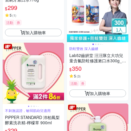
299
$
5
(
1
)
活動
券
加入購物車
防蛀雙效 深入齒縫
Lab52齒妍堂 汪汪隊立大功兒
童含氟防蛀修護漱口水300g_口
味任選
350
$
5
(
3
)
活動
券
加入購物車
不刺激認證，敏弱肌幼兒適用
PiPPER STANDARD 沛柏鳳梨
酵素洗衣精-檸檬草 900ml
329