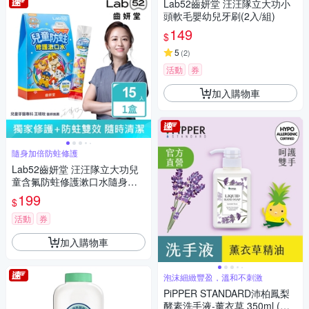
Lab52齒妍堂 汪汪隊立大功小
頭軟毛嬰幼兒牙刷(2入/組)
149
$
5
(
2
)
活動
券
加入購物車
隨身加倍防蛀修護
Lab52齒妍堂 汪汪隊立大功兒
童含氟防蛀修護漱口水隨身包
(15包/盒)
199
$
活動
券
加入購物車
泡沫細緻豐盈，溫和不刺激
PiPPER STANDARD沛柏鳳梨
酵素洗手液-薰衣草 350ml (洗