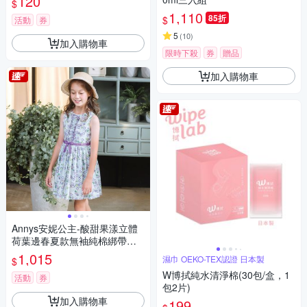
120
$
1,110
85折
$
活動
券
5
(
10
)
加入購物車
限時下殺
券
贈品
加入購物車
Annys安妮公主-酸甜果漾立體
荷葉邊春夏款無袖純棉綁帶洋
裝(3308綠色)
1,015
濕巾 OEKO-TEX認證 日本製
$
W博拭純水清淨棉(30包/盒，1
活動
券
包2片)
加入購物車
199