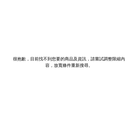
很抱歉，目前找不到您要的商品及資訊，請嘗試調整限縮內
容，放寬條件重新搜尋。