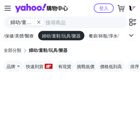
Yahoo購物中心
登入
婦幼/童鞋/
玩具/樂器
生/保健/美體/醫療
婦幼/童鞋/玩具/樂器
餐廚/杯瓶/淨水/寵物
家
全部分類
婦幼/童鞋/玩具/樂器
品牌
快速到貨
有現貨
挑戰低價
價格低到高
排序