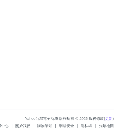
Yahoo台灣電子商務 版權所有 © 2026 服務條款(
更新
)
服中心
|
關於我們
|
購物須知
|
網路安全
|
隱私權
|
分類地圖