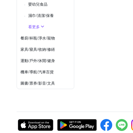
嬰幼兒食品
濕巾/清潔/保養
看更多
餐廚/杯瓶/淨水/寵物
家具/寢具/收納/修繕
運動/戶外/休閒/健身
機車/導航/汽車百貨
圖書/票券/影音/文具