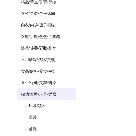
精品/黃金/珠寶/手錶
女裝/男裝/牛仔休閒
內衣/內褲/襪子/睡衣
女鞋/男鞋/包包/行李箱
醫美/保養/彩妝/香水
日用清潔/洗沐/美髮
食品/飲料/零食/生鮮
養生/保健/美體/醫療
婦幼/童鞋/玩具/樂器
玩具/積木
童裝
童鞋