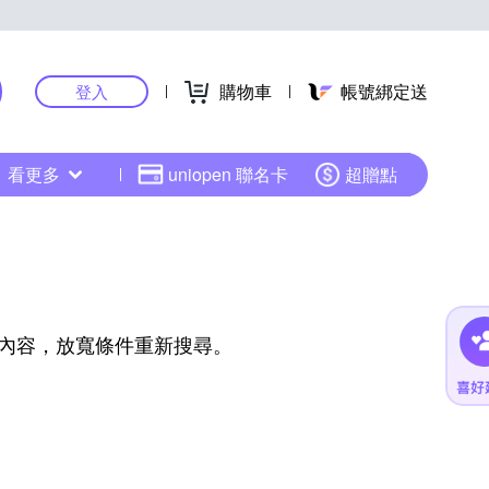
購物車
帳號綁定送
登入
看更多
uniopen 聯名卡
超贈點
內容，放寬條件重新搜尋。