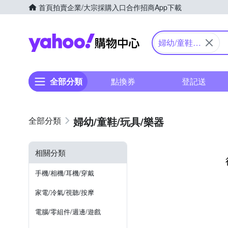
首頁
拍賣
企業/大宗採購入口
合作招商
App下載
Yahoo購物中心
婦幼/童鞋/
玩具/樂器
全部分類
點換券
登記送
婦幼/童鞋/玩具/樂器
相關分類
手機/相機/耳機/穿戴
家電/冷氣/視聽/按摩
電腦/零組件/週邊/遊戲