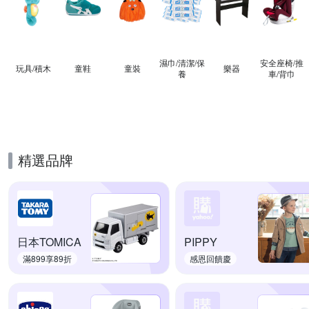
濕巾/清潔/保
安全座椅/推
玩具/積木
童鞋
童裝
樂器
養
車/背巾
精選品牌
日本TOMICA
PIPPY
滿899享89折
感恩回饋慶