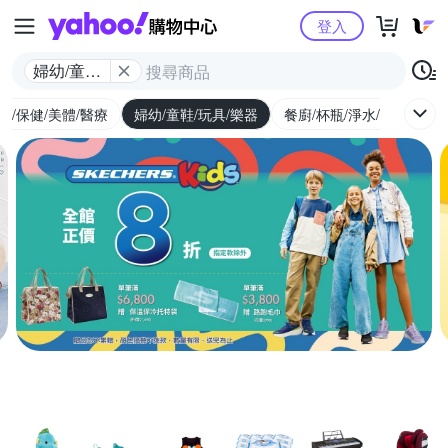
Yahoo購物中心
登入
婦幼/童鞋/
玩具/樂器
生/保健/美體/醫療
婦幼/童鞋/玩具/樂器
餐廚/杯瓶/淨水/寵物
家