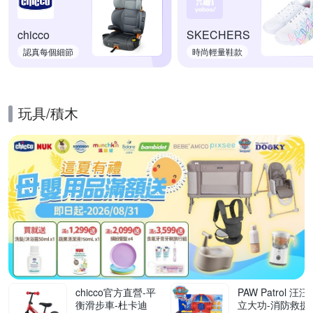
chicco
SKECHERS
認真每個細節
時尚輕量鞋款
玩具/積木
的優惠推薦活動
chicco官方直營-平
PAW Patrol 汪汪
衡滑步車-杜卡迪
立大功-消防救援