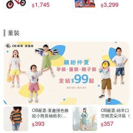
消防總部場景遊
1,745
3,299
$
$
_SUNUP
童裝
的優惠推薦活動
OB嚴選-童趣撞色條
OB嚴選-綿羊口
紋小熊長袖衛衣/上
空棉雲朵洋裝《Q
衣《QA1555》
147》
393
357
$
$